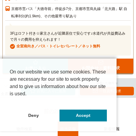
京都市営バス「大徳寺前」停徒歩7分、京都市営烏丸線「北大路」駅 自
転車8分(約1.9km)、その他最寄り駅あり
3Fはロフト付き☆家主さんが近隣居住で安心です♪水道代が共益費込み
で月々の費用を抑えられます！
全室南向き／バス・トイレセパレート／ネット無料
お問合せ・資料請求
お気に入り
On our website we use some cookies. These
are necessary for our site to work properly
選択した物件をまとめて
追加した物件を
and to give us information about how our site
お気に入りに追加
一括資料請求
is used.
全選択
前の20件
次の20件
Deny
Accept
物件検索
担当店舗
新着情報