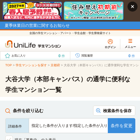
夏季休業日の営業に関するお知らせ
全国の学生マンション・アパート・学生会館・学生寮検索サイト
メニュー
ログイン
0
0
件
件
お気に入り
閲覧履歴
TOP
>
学生マンションを探す
>
京都府
>
大谷大学（本部キャンパス）に通学便利な学生マンシ
大谷大学（本部キャンパス）の通学に便利な
学生マンション一覧
条件を絞り込む
検索条件を保存
条件を変更
指定した条件が入ります/指定した条件が入ります/指定した条…
詳細条件