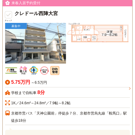
来春入居予約受付
クレドール西陣大宮
チェック
募集中
5.75万円
～6.5万円
8分
学校まで自転車
1K／24.6m²～24.8m²／7.9帖～8.2帖
京都市営バス「天神公園前」停徒歩７分、京都市営烏丸線「鞍馬口」駅
徒歩18分