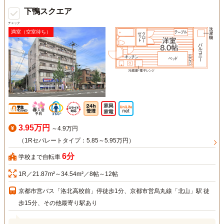
下鴨スクエア
チェック
満室（空室待ち）
3.95万円
～4.9万円
（1Rセパレートタイプ：5.85～5.95万円）
6分
学校まで自転車
1R／21.87m²～34.54m²／8帖～12帖
京都市営バス「洛北高校前」停徒歩1分、京都市営烏丸線「北山」駅 徒
歩15分、その他最寄り駅あり