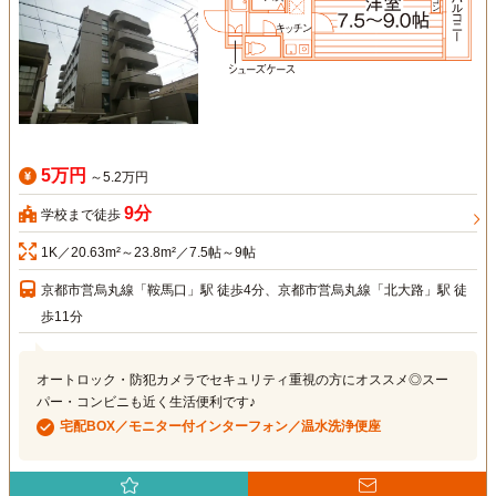
5万円
～5.2万円
9分
学校まで徒歩
1K／20.63m²～23.8m²／7.5帖～9帖
京都市営烏丸線「鞍馬口」駅 徒歩4分、京都市営烏丸線「北大路」駅 徒
歩11分
オートロック・防犯カメラでセキュリティ重視の方にオススメ◎スー
パー・コンビニも近く生活便利です♪
宅配BOX／モニター付インターフォン／温水洗浄便座