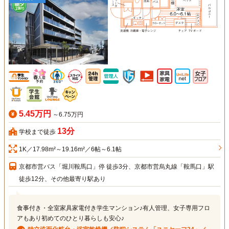
5.45万円
～6.75万円
13分
学校まで徒歩
1K／17.98m²～19.16m²／6帖～6.1帖
京都市営バス「堀川鞍馬口」停 徒歩3分、京都市営烏丸線「鞍馬口」駅
徒歩12分、その他最寄り駅あり
食事付き・全室家具家電付き学生マンション♪有人管理、女子専用フロ
アもあり初めてのひとり暮らしも安心♪