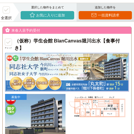
選択した物件をまとめて
追加した物件を
お気に入りに追加
一括資料請求
全選択
来春入居予約受付
（仮称）学生会館 BlanCanvas堀川出水【食事付
き】
チェック
募集中