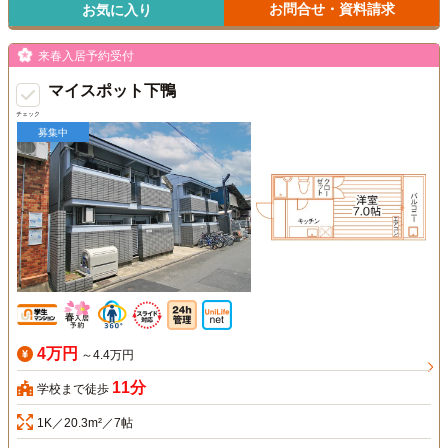
お問合せ・資料請求
お気に入り
来春入居予約受付
マイスポット下鴨
チェック
募集中
4万円
～4.4万円
11分
学校まで徒歩
1K／20.3m²／7帖