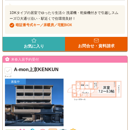
1DKタイプの居室でゆったり生活☆ 洗濯機・乾燥機付きで引越しスム
ーズ◎大通り沿い・駅近くで住環境良好！
暗証番号式キー／床暖房／宅配BOX
お問合せ・資料請求
お気に入り
来春入居予約受付
A-mon上京KENKUN
チェック
募集中