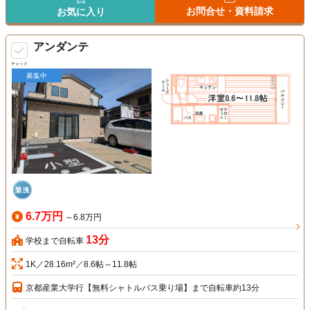
お問合せ・資料請求
お気に入り
アンダンテ
チェック
募集中
6.7万円
～6.8万円
13分
学校まで自転車
1K／28.16m²／8.6帖～11.8帖
京都産業大学行【無料シャトルバス乗り場】まで自転車約13分