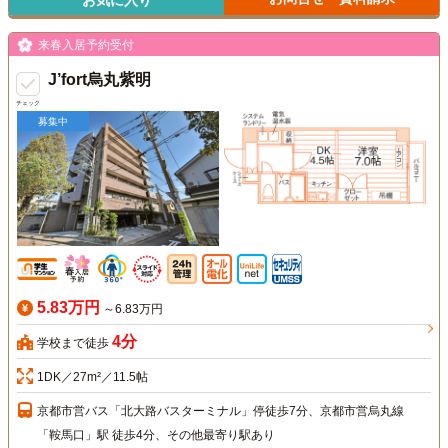
来春入居予約受付
J’fort烏丸紫明
チェック
募集中
5.83万円
～6.83万円
4分
学校まで徒歩
1DK／27m²／11.5帖
京都市営バス「北大路バスターミナル」停徒歩7分、京都市営烏丸線
「鞍馬口」駅 徒歩4分、その他最寄り駅あり