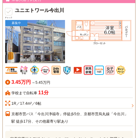
ユニエトワール今出川
チェック
募集中
3.45万円
～5.45万円
11分
学校まで自転車
1R／17.4m²／6帖
京都市営バス「今出川浄福寺」停徒歩5分、京都市営烏丸線「今出川」
駅 徒歩17分、その他最寄り駅あり