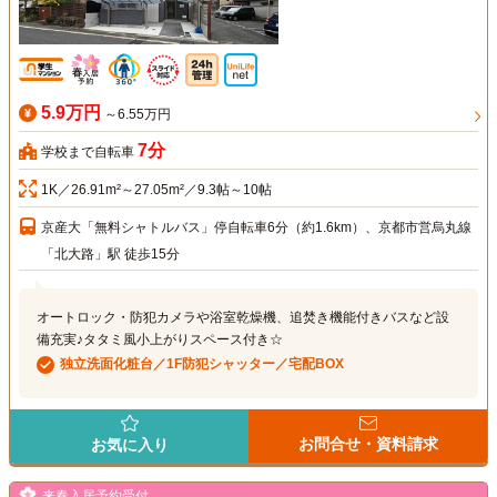
5.9万円
～6.55万円
7分
学校まで自転車
1K／26.91m²～27.05m²／9.3帖～10帖
京産大「無料シャトルバス」停自転車6分（約1.6km）、京都市営烏丸線
「北大路」駅 徒歩15分
オートロック・防犯カメラや浴室乾燥機、追焚き機能付きバスなど設
備充実♪タタミ風小上がりスペース付き☆
独立洗面化粧台／1F防犯シャッター／宅配BOX
お問合せ・資料請求
お気に入り
来春入居予約受付