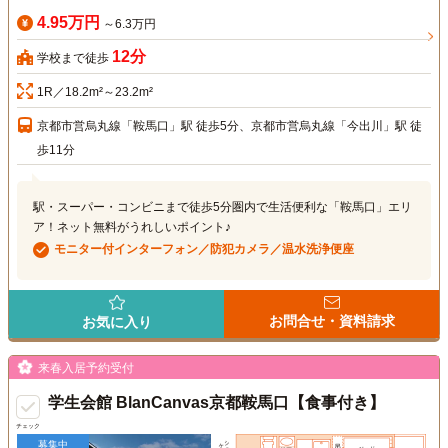
4.95万円
～6.3万円
12分
学校まで徒歩
1R／18.2m²～23.2m²
京都市営烏丸線「鞍馬口」駅 徒歩5分、京都市営烏丸線「今出川」駅 徒
歩11分
駅・スーパー・コンビニまで徒歩5分圏内で生活便利な「鞍馬口」エリ
ア！ネット無料がうれしいポイント♪
モニター付インターフォン／防犯カメラ／温水洗浄便座
お問合せ・資料請求
お気に入り
来春入居予約受付
学生会館 BlanCanvas京都鞍馬口【食事付き】
チェック
募集中