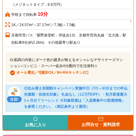
（メゾネットタイプ：6.6万円）
10分
学校まで自転車
1K／24.57m²～37.17m²／7.3帖～7.5帖
京都市営バス「紫野泉堂町」停徒歩1分、京都市営烏丸線「北大路」駅
自転車9分(約2.2km)、その他最寄り駅あり
白基調の内装にダーク色の建具が映えるオシャレなデザイナーズマン
ション♪コンビニ・スーパー徒歩4分圏内で生活便利☆
オール電化／宅配BOX／IH+RHキッチン2口
◎住み替え初期割キャンペーン実施中◎（7/1～9/30までの申込
先着順・在校生対象） 礼金なし（12万円OFF）・初月家賃最大
1ヶ月分フリーレント ※対象部屋は「入居募集中の部屋情報」
を参照ください。（表記条件より適用）
お問合せ・資料請求
お気に入り