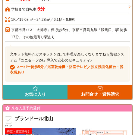
6分
学校まで自転車
1K／19.08m²～24.28m²／6.1帖～8.9帖
京都市営バス「大徳寺」停 徒歩5分、京都市営烏丸線「鞍馬口」駅 徒歩
17分、その他最寄り駅あり
光ネット無料☆ガスキッチン2口で料理が楽しくなりますね☆防犯シス
テム「ユニセーフ24」導入で安心のセキュリティ♪
スーパー徒歩5分／浴室乾燥機・浴室テレビ／独立洗面化粧台・脱
衣所あり
お問合せ・資料請求
お気に入り
来春入居予約受付
プランドール北山
チェック
満室（空室待ち）