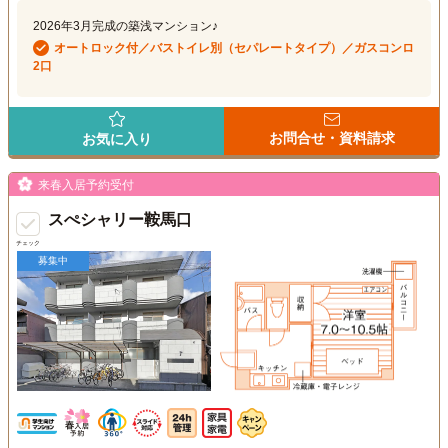
2026年3月完成の築浅マンション♪
オートロック付／バストイレ別（セパレートタイプ）／ガスコンロ
2口
お問合せ・資料請求
お気に入り
来春入居予約受付
スぺシャリー鞍馬口
チェック
募集中