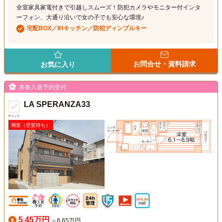
全室家具家電付きで引越しスムーズ！防犯カメラやモニター付インタ
ーフォン、大通り沿いで女の子でも安心な環境♪
宅配BOX／IHキッチン／防犯ディンプルキー
お問合せ・資料請求
お気に入り
来春入居予約受付
LA SPERANZA33
チェック
満室（空室待ち）
5.45万円
～6.65万円