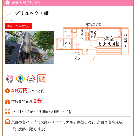
来春入居予約受付
グリュック・雄
チェック
満室（空室待ち）
4.9万円
～5.2万円
2分
学校まで徒歩
1K／18.42m²～19.06m²／6帖～6.4帖
京都市営バス「北大路バスターミナル」停徒歩2分、京都市営烏丸線
「北大路」駅 徒歩2分