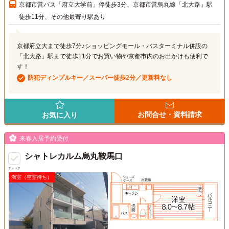
京都市営バス「府立大学前」停徒歩3分、京都市営烏丸線「北大路」駅
徒歩11分、その他最寄り駅あり
京都府立大まで徒歩7分♪ショッピングモール・バスターミナル併設の
「北大路」駅まで徒歩11分でお買い物や京都市内のお出かけも便利で
す！
防犯ディンプルキー／スーパー徒歩2分／更新料なし
お問合せ・資料請求
お気に入り
来春入居予約受付
シャトレカルム烏丸鞍馬口
チェック
満室（空室待ち）