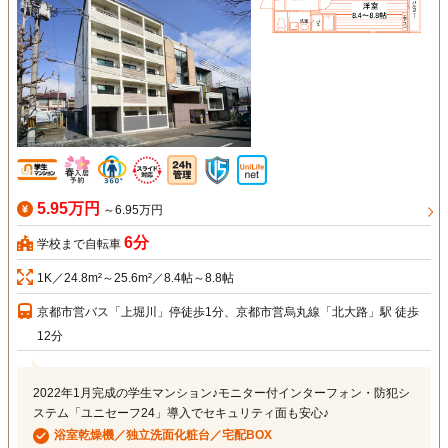
5.95万円
～6.95万円
6分
学校まで自転車
1K／24.8m²～25.6m²／8.4帖～8.8帖
京都市営バス「上堀川」停徒歩1分、京都市営烏丸線「北大路」駅 徒歩
12分
2022年1月完成の学生マンション♪モニター付インターフォン・防犯シ
ステム「ユニセーフ24」導入でセキュリティ面も安心♪
浴室乾燥機／独立洗面化粧台／宅配BOX