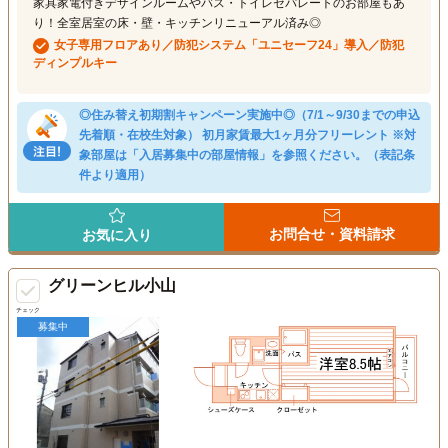
家具家電付きデザインルームやバス・トイレセパレートのお部屋もあ
り！全室居室の床・壁・キッチンリニューアル済み◎
女子専用フロアあり／防犯システム「ユニセーフ24」導入／防犯
ディンプルキー
◎住み替え初期割キャンペーン実施中◎（7/1～9/30までの申込
先着順・在校生対象） 初月家賃最大1ヶ月分フリーレント ※対
象部屋は「入居募集中の部屋情報」を参照ください。（表記条
件より適用）
お問合せ・資料請求
お気に入り
グリーンヒル小山
チェック
募集中