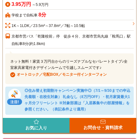
3.95万円
～5.9万円
8分
学校まで自転車
1K～1LDK／23.5m²～37.8m²／7帖～10.5帖
京都市営バス「乾隆校前」停 徒歩４分、京都市営烏丸線「鞍馬口」駅
自転車8分(約1.8km)
ネット無料！家賃３万円台からのリーズナブルなセパレートタイプ♪全
室家具家電付きデザインルームで引越しスムーズです♪
オートロック／宅配BOX／モニター付インターフォン
◎住み替え初期割キャンペーン実施中◎（7/1～9/30までの申込
先着順・在校生対象） 礼金なし（8万円OFF）・初月家賃最大1
ヶ月分フリーレント ※対象部屋は「入居募集中の部屋情報」を
参照ください。（表記条件より適用）
お問合せ・資料請求
お気に入り