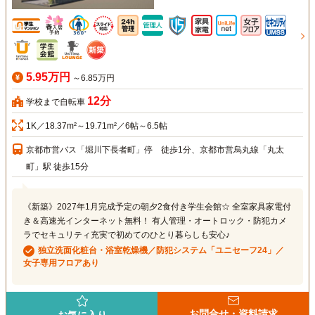
5.95万円
～6.85万円
12分
学校まで自転車
1K／18.37m²～19.71m²／6帖～6.5帖
京都市営バス「堀川下長者町」停 徒歩1分、京都市営烏丸線「丸太
町」駅 徒歩15分
《新築》2027年1月完成予定の朝夕2食付き学生会館☆ 全室家具家電付
き＆高速光インターネット無料！ 有人管理・オートロック・防犯カメ
ラでセキュリティ充実で初めてのひとり暮らしも安心♪
独立洗面化粧台・浴室乾燥機／防犯システム「ユニセーフ24」／
女子専用フロアあり
お問合せ・資料請求
お気に入り