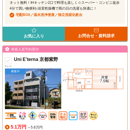
ネット無料！IHキッチン2口で料理も楽しく☆スーパー・コンビニ徒歩
4分で買い物便利♪浴室乾燥機で雨の日の洗濯も快適に！
宅配BOX／温水洗浄便座／独立洗面化粧台
お問合せ・資料請求
お気に入り
来春入居予約受付
Uni E’terna 京都紫野
チェック
募集中
5.1万円
～5.6万円