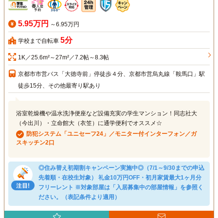
5.95万円
～6.95万円
5分
学校まで自転車
1K／25.6m²～27m²／7.2帖～8.3帖
京都市市営バス「大徳寺前」停徒歩４分、京都市営烏丸線「鞍馬口」駅
徒歩15分、その他最寄り駅あり
浴室乾燥機や温水洗浄便座など設備充実の学生マンション！同志社大
（今出川）・立命館大（衣笠）に通学便利でオススメ☆
防犯システム「ユニセーフ24」／モニター付インターフォン／ガ
スキッチン2口
◎住み替え初期割キャンペーン実施中◎（7/1～9/30までの申込
先着順・在校生対象） 礼金10万円OFF・初月家賃最大1ヶ月分
フリーレント ※対象部屋は「入居募集中の部屋情報」を参照く
ださい。（表記条件より適用）