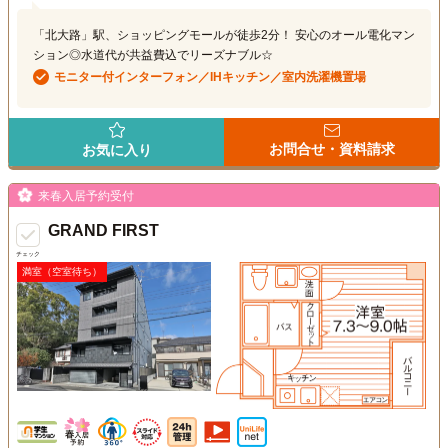
「北大路」駅、ショッピングモールが徒歩2分！ 安心のオール電化マン
ション◎水道代が共益費込でリーズナブル☆
モニター付インターフォン／IHキッチン／室内洗濯機置場
お問合せ・資料請求
お気に入り
来春入居予約受付
GRAND FIRST
チェック
満室（空室待ち）