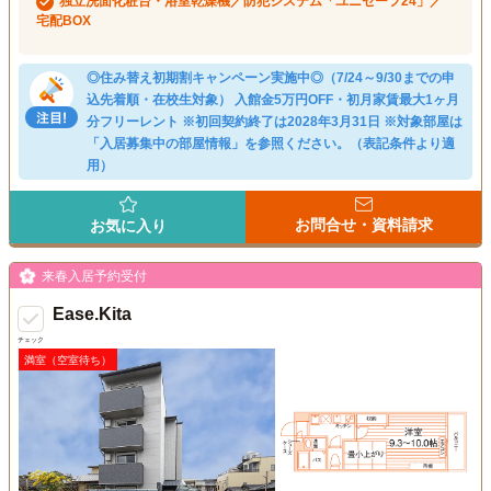
独立洗面化粧台・浴室乾燥機／防犯システム「ユニセーフ24」／
宅配BOX
◎住み替え初期割キャンペーン実施中◎（7/24～9/30までの申
込先着順・在校生対象） 入館金5万円OFF・初月家賃最大1ヶ月
分フリーレント ※初回契約終了は2028年3月31日 ※対象部屋は
「入居募集中の部屋情報」を参照ください。（表記条件より適
用）
お問合せ・資料請求
お気に入り
来春入居予約受付
Ease.Kita
チェック
満室（空室待ち）