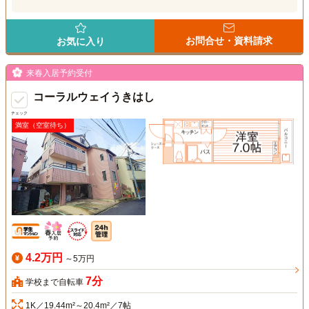
お問合せ・資料請求
お気に入り
来春入居予約受付
コーラルウェイうきはし
チェック
満室（空室待ち）
4.2万円
～5万円
7分
学校まで自転車
1K／19.44m²～20.4m²／7帖