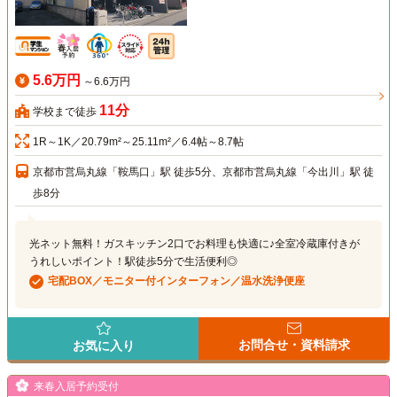
5.6万円
～6.6万円
11分
学校まで徒歩
1R～1K／20.79m²～25.11m²／6.4帖～8.7帖
京都市営烏丸線「鞍馬口」駅 徒歩5分、京都市営烏丸線「今出川」駅 徒
歩8分
光ネット無料！ガスキッチン2口でお料理も快適に♪全室冷蔵庫付きが
うれしいポイント！駅徒歩5分で生活便利◎
宅配BOX／モニター付インターフォン／温水洗浄便座
お問合せ・資料請求
お気に入り
来春入居予約受付