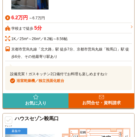
6.2万円
～6.7万円
5分
学校まで徒歩
1K／25m²～26m²／8.2帖～8.56帖
京都市営烏丸線「北大路」駅 徒歩7分、京都市営烏丸線「鞍馬口」駅 徒
歩6分、その他最寄り駅あり
設備充実！ガスキッチン2口備付でお料理も楽しめますね☆
浴室乾燥機／独立洗面化粧台
お問合せ・資料請求
お気に入り
ハウスセゾン鞍馬口
チェック
募集中