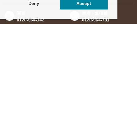
Deny
Accept
関東
東海・北信越
0120-964-142
0120-964-791
京都・滋賀
大阪・兵庫
0120-952-924
0120-351-830
中国・四国
九州・沖縄
0120-923-715
0120-912-781