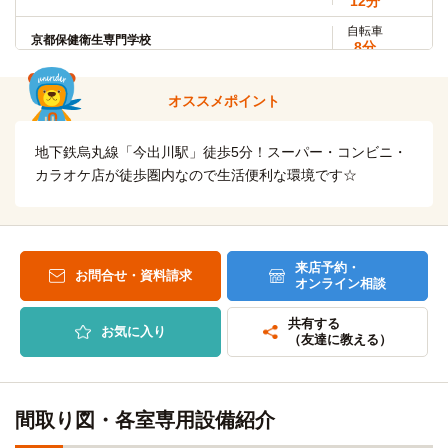
12分
自転車
自転車
大谷大学(大学院)
京都保健衛生専門学校
8分
8分
(約1.7km)
(約1.8km)
自転車
京都府立医科大学
京都第二赤十字看護専門学校
徒歩
6分
オススメポイント
(約1.2km)
9分
自転車
自転車
京都府立医科大学(大学院)
地下鉄烏丸線「今出川駅」徒歩5分！スーパー・コンビニ・
京都YMCA国際福祉専門学校
6分
9分
(約1.2km)
(約2.2km)
カラオケ店が徒歩圏内なので生活便利な環境です☆
自転車
平安女学院大学(京都キャンパス)
ARC京都日本語学校
徒歩
4分
(約0.3km)
16分
自転車
自転車
長浜バイオ大学(河原町学舎)
京都コンピュータ学院鴨川校
5分
来店予約・
6分
お問合せ・資料請求
(約1.1km)
オンライン相談
(約1.4km)
自転車
自転車
京都大学(吉田キャンパス)
京都外国語専門学校
9分
共有する
10分
お気に入り
(約2.2km)
（友達に教える）
(約2.4km)
自転車
自転車
京都大学(大学院)
京都バレエ専門学校(北白川スタジオ)
11分
12分
(約2.4km)
(約2.8km)
間取り図・各室専用設備紹介
自転車
自転車
京都芸術大学(瓜生山キャンパス)
京都芸術デザイン専門学校
14分
14分
(約3.3km)