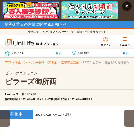
夏季休業日の営業に関するお知らせ
全国の学生マンション・アパート・学生会館・学生寮検索サイト
メニュー
ログイン
0
0
件
件
お気に入り
閲覧履歴
TOP
>
学生マンションを探す
>
京都府
>
京都市上京区
>
F1276(ピラーズ御所西)の賃貸情報
ピラーズゴショニシ
ピラーズ御所西
UniLifeコード：F1276
情報更新日：2026年07月28日 /次回更新予定日：2026年08月11日
募集中
2026/07/28 AM 10:40現在