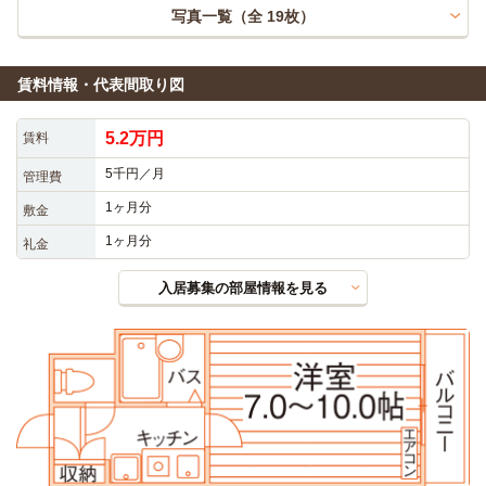
写真一覧（全
19
枚）
賃料情報・代表間取り図
5.2万円
賃料
5千円／月
管理費
1ヶ月分
敷金
1ヶ月分
礼金
入居募集の部屋情報を見る