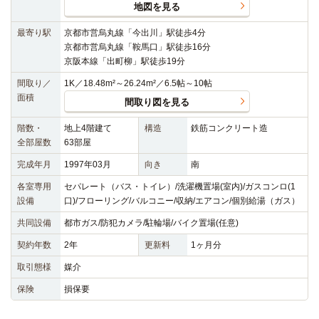
地図を見る
最寄り駅
京都市営烏丸線「今出川」駅徒歩4分
京都市営烏丸線「鞍馬口」駅徒歩16分
京阪本線「出町柳」駅徒歩19分
間取り／
1K／18.48m²～26.24m²／6.5帖～10帖
面積
間取り図を見る
階数・
地上4階建て
構造
鉄筋コンクリート造
全部屋数
63部屋
完成年月
1997年03月
向き
南
各室専用
セパレート（バス・トイレ）/洗濯機置場(室内)/ガスコンロ(1
設備
口)/フローリング/バルコニー/収納/エアコン/個別給湯（ガス）
共同設備
都市ガス/防犯カメラ/駐輪場/バイク置場(任意)
契約年数
2年
更新料
1ヶ月分
取引態様
媒介
保険
損保要