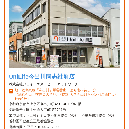
1Kタイプ
1K 23㎡〜23㎡
UniLife今出川同志社前店
株式会社ジェイ・エス・ビー・ネットワーク
地下鉄烏丸線「今出川」駅④番出口より南へ徒歩1分
（烏丸今出川交差点の角地、同志社大学今出川キャンパス西門より
徒歩5分）
京都府京都市上京区今出川町329-13FTビル1階
免許番号：国土交通大臣(6)第5716号
加盟団体：（公社）全日本不動産協会（公社）不動産保証協会（公社）
首都圏不動産公正取引協議会
営業時間： 平日：10:00～17:00