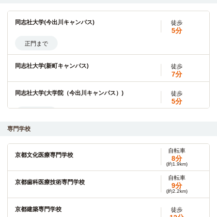
同志社大学(今出川キャンパス)
徒歩
5分
正門まで
同志社大学(新町キャンパス)
徒歩
7分
同志社大学(大学院（今出川キャンパス）)
徒歩
5分
正門まで
専門学校
同志社女子大学(今出川キャンパス)
徒歩
9分
自転車
京都文化医療専門学校
正門まで
8分
(約1.9km)
自転車
同志社女子大学(大学院（今出川キャンパス）)
徒歩
京都歯科医療技術専門学校
9分
8分
(約2.2km)
自転車
大谷大学(本部キャンパス)
京都建築専門学校
徒歩
8分
(約1.7km)