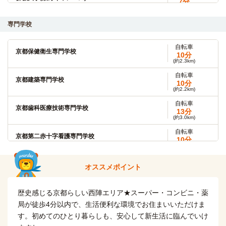
7分
(約1.5km)
自転車
専門学校
立命館大学(衣笠キャンパス)
9分
(約2.1km)
自転車
自転車
京都保健衛生専門学校
大谷大学(本部キャンパス)
10分
8分
(約2.3km)
(約1.7km)
自転車
自転車
京都建築専門学校
平安女学院大学(京都キャンパス)
10分
12分
(約2.2km)
(約2.7km)
自転車
自転車
京都歯科医療技術専門学校
京都府立医科大学
13分
13分
(約3.0km)
(約3.1km)
自転車
自転車
京都第二赤十字看護専門学校
京都府立大学(下鴨キャンパス)
10分
11分
(約2.4km)
(約2.5km)
自転車
京都文化医療専門学校
オススメポイント
13分
(約3.1km)
自転車
歴史感じる京都らしい西陣エリア★スーパー・コンビニ・薬
京都美容専門学校
10分
(約2.3km)
局が徒歩4分以内で、生活便利な環境でお住まいいただけま
す。初めてのひとり暮らしも、安心して新生活に臨んでいけ
自転車
京都YMCA国際福祉専門学校
18分