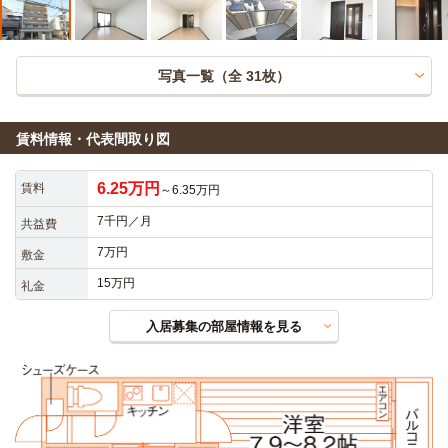
写真一覧（全
31
枚）
賃料情報・代表間取り図
6.25万円
賃料
～6.35万円
7千円／月
共益費
7万円
敷金
15万円
礼金
入居募集の部屋情報を見る