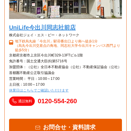
UniLife今出川同志社前店
株式会社ジェイ・エス・ビー・ネットワーク
地下鉄烏丸線「今出川」駅④番出口より南へ徒歩1分
（烏丸今出川交差点の角地、同志社大学今出川キャンパス西門より
徒歩5分）
京都府京都市上京区今出川町329-13FTビル1階
免許番号：国土交通大臣(6)第5716号
加盟団体：（公社）全日本不動産協会（公社）不動産保証協会（公社）
首都圏不動産公正取引協議会
営業時間： 平日：10:00～17:00
土日祝：10:00～17:00
休業日はこちらでご確認いただけます
0120-554-260
通話無料
お問合せ・資料請求