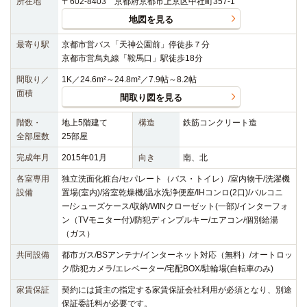
所在地
〒602-8403 京都府京都市上京区中社町357-1
地図を見る
最寄り駅
京都市営バス「天神公園前」停徒歩７分
京都市営烏丸線「鞍馬口」駅徒歩18分
間取り／
1K／24.6m²～24.8m²／7.9帖～8.2帖
面積
間取り図を見る
階数・
地上5階建て
構造
鉄筋コンクリート造
全部屋数
25部屋
完成年月
2015年01月
向き
南、北
各室専用
独立洗面化粧台/セパレート（バス・トイレ）/室内物干/洗濯機
設備
置場(室内)/浴室乾燥機/温水洗浄便座/IHコンロ(2口)/バルコニ
ー/シューズケース/収納/WINクローゼット(一部)/インターフォ
ン（TVモニター付)/防犯ディンプルキー/エアコン/個別給湯
（ガス）
共同設備
都市ガス/BSアンテナ/インターネット対応（無料）/オートロッ
ク/防犯カメラ/エレベーター/宅配BOX/駐輪場(自転車のみ)
家賃保証
契約には貸主の指定する家賃保証会社利用が必須となり、別途
保証委託料が必要です。