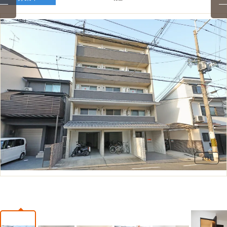
1
/
31