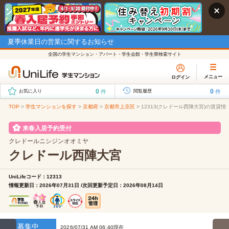
夏季休業日の営業に関するお知らせ
全国の学生マンション・アパート・学生会館・学生寮検索サイト
メニュー
ログイン
0
0
件
件
お気に入り
閲覧履歴
TOP
>
学生マンションを探す
>
京都府
>
京都市上京区
>
12313(クレドール西陣大宮)の賃貸情
来春入居予約受付
クレドールニシジンオオミヤ
クレドール西陣大宮
UniLifeコード：12313
情報更新日：2026年07月31日 /次回更新予定日：2026年08月14日
募集中
2026/07/31 AM 06:40現在