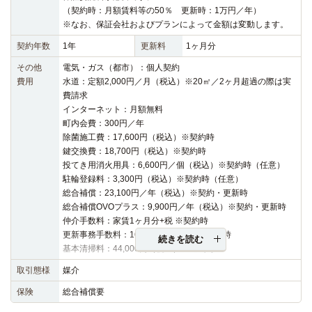
（契約時：月額賃料等の50％ 更新時：1万円／年）
※なお、保証会社およびプランによって金額は変動します。
契約年数
1年
更新料
1ヶ月分
その他
電気・ガス（都市）：個人契約
費用
水道：定額2,000円／月（税込）※20㎡／2ヶ月超過の際は実
費請求
インターネット：月額無料
町内会費：300円／年
除菌施工費：17,600円（税込）※契約時
鍵交換費：18,700円（税込）※契約時
投てき用消火用具：6,600円／個（税込）※契約時（任意）
駐輪登録料：3,300円（税込）※契約時（任意）
総合補償：23,100円／年（税込）※契約・更新時
総合補償OVOプラス：9,900円／年（税込）※契約・更新時
仲介手数料：家賃1ヶ月分+税 ※契約時
更新事務手数料：16,500円（税込）※更新時
続きを読む
基本清掃料：44,000円（税込）※退去時
取引態様
媒介
保険
総合補償要