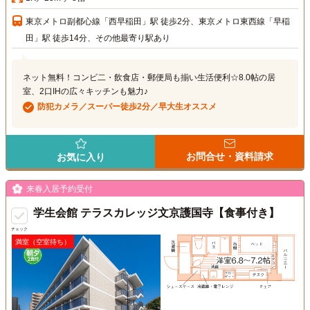
東京メトロ副都心線「西早稲田」駅 徒歩2分、東京メトロ東西線「早稲
田」駅 徒歩14分、その他最寄り駅あり
ネット無料！コンビ二・飲食店・郵便局も揃い生活便利☆8.0帖の居
室、2口IHの広々キッチンも魅力♪
防犯カメラ／スーパー徒歩2分／早大生オススメ
お問合せ・資料請求
お気に入り
来春入居予約受付
学生会館 テラスカレッジ文京護国寺【食事付き】
チェック
満室（空室待ち）