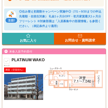
◎住み替え初期割キャンペーン実施中◎（7/1～9/30までの申込
先着順・在校生対象） 礼金1ヶ月分OFF・初月家賃最大1ヶ月分
フリーレント ※対象部屋は「入居募集中の部屋情報」を参照く
ださい。（表記条件より適用）
お問合せ・資料請求
お気に入り
来春入居予約受付
PLATINUM WAKO
チェック
満室（空室待ち）