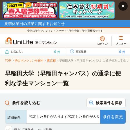
夏季休業日の営業に関するお知らせ
全国の学生マンション・アパート・学生会館・学生寮検索サイト
メニュー
ログイン
0
0
件
件
お気に入り
閲覧履歴
TOP
>
学生マンションを探す
>
東京都
>
早稲田大学（早稲田キャンパス）に通学便利な学生マ
早稲田大学（早稲田キャンパス）の通学に便
利な学生マンション一覧
条件を絞り込む
検索条件を保存
条件を変更
指定した条件が入ります/指定した条件が入ります/指定した条…
詳細条件