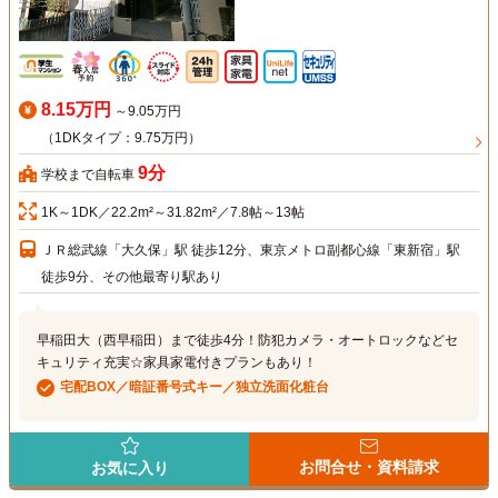
8.15万円
～9.05万円
（1DKタイプ：9.75万円）
9分
学校まで自転車
1K～1DK／22.2m²～31.82m²／7.8帖～13帖
ＪＲ総武線「大久保」駅 徒歩12分、東京メトロ副都心線「東新宿」駅
徒歩9分、その他最寄り駅あり
早稲田大（西早稲田）まで徒歩4分！防犯カメラ・オートロックなどセ
キュリティ充実☆家具家電付きプランもあり！
宅配BOX／暗証番号式キー／独立洗面化粧台
お問合せ・資料請求
お気に入り