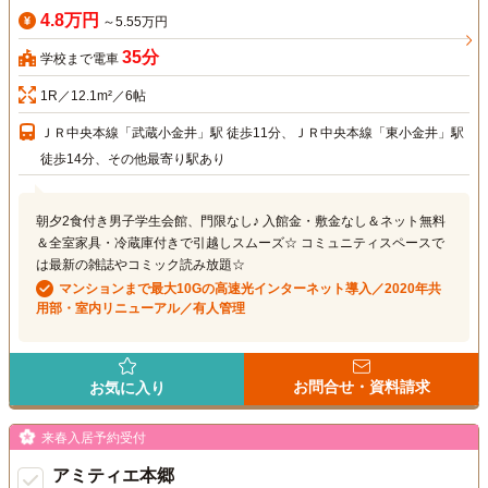
4.8万円
～5.55万円
35分
学校まで電車
1R／12.1m²／6帖
ＪＲ中央本線「武蔵小金井」駅 徒歩11分、ＪＲ中央本線「東小金井」駅
徒歩14分、その他最寄り駅あり
朝夕2食付き男子学生会館、門限なし♪ 入館金・敷金なし＆ネット無料
＆全室家具・冷蔵庫付きで引越しスムーズ☆ コミュニティスペースで
は最新の雑誌やコミック読み放題☆
マンションまで最大10Gの高速光インターネット導入／2020年共
用部・室内リニューアル／有人管理
お問合せ・資料請求
お気に入り
来春入居予約受付
アミティエ本郷