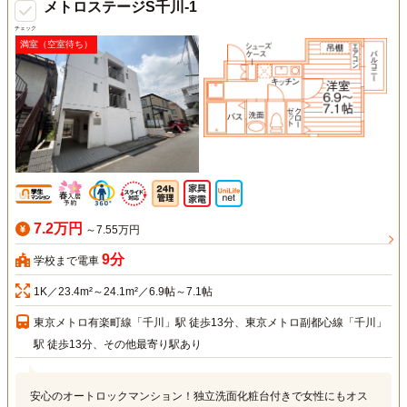
メトロステージS千川-1
チェック
満室（空室待ち）
7.2万円
～7.55万円
9分
学校まで電車
1K／23.4m²～24.1m²／6.9帖～7.1帖
東京メトロ有楽町線「千川」駅 徒歩13分、東京メトロ副都心線「千川」
駅 徒歩13分、その他最寄り駅あり
安心のオートロックマンション！独立洗面化粧台付きで女性にもオス