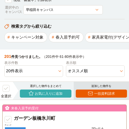
現在「募集中」のみ表示
選択中の
キャンパス
検索タグから絞り込む
キャンペーン対象
春入居予約可
家具家電付(デザイン
201
件見つかりました。
（201件中 61-80件表示中）
表示件数
表示順
選択した物件をまとめて
追加した物件を
お気に入りに追加
一括資料請求
全選択
来春入居予約受付
ガーデン板橋氷川町
チェック