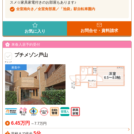
スメ☆家具家電付きのお部屋もあります♪
全室南向き／全室角部屋／「池袋」駅自転車圏内
お問合せ・資料請求
お気に入り
来春入居予約受付
プチメゾン戸山
チェック
募集中
6.45万円
～7.7万円
5分
学校まで徒歩