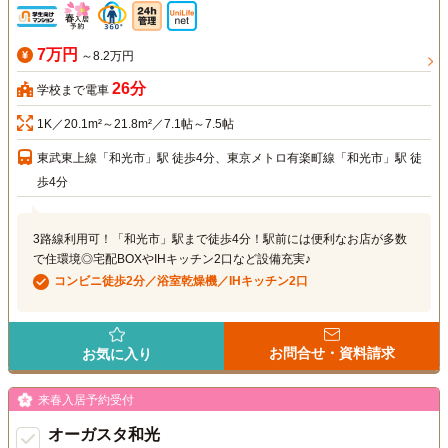
7万円
～8.2万円
26分
学校まで電車
1K／20.1m²～21.8m²／7.1帖～7.5帖
東武東上線「和光市」駅 徒歩4分、東京メトロ有楽町線「和光市」駅 徒
歩4分
3路線利用可！「和光市」駅まで徒歩4分！駅前には便利なお店が多数
で住環境◎宅配BOXやIHキッチン2口など設備充実♪
コンビニ徒歩2分／浴室乾燥機／IHキッチン2口
お問合せ・資料請求
お気に入り
来春入居予約受付
オーガスタ和光