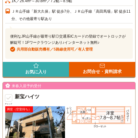
1K／26.4m²～30.8m²／7.2帖～8.5帖
ＪＲ山手線「新大久保」駅 徒歩7分、ＪＲ山手線「高田馬場」駅 徒歩11
分、その他最寄り駅あり
便利なJR山手線が最寄り駅◎交通系ICカードの登録でオートロックが
解錠可！1Fワークラウンジあり♪インターネット無料♪
共用部自動販売機有／5路線使用可／有人管理
お問合せ・資料請求
お気に入り
来春入居予約受付
新宝ハイツ
チェック
満室（空室待ち）