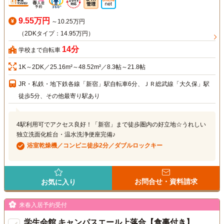
9.55万円
～10.25万円
（2DKタイプ：14.95万円）
14分
学校まで自転車
1K～2DK／25.16m²～48.52m²／8.3帖～21.8帖
JR・私鉄・地下鉄各線「新宿」駅自転車6分、ＪＲ総武線「大久保」駅
徒歩5分、その他最寄り駅あり
4駅利用可でアクセス良好！「新宿」まで徒歩圏内の好立地☆うれしい
独立洗面化粧台・温水洗浄便座完備♪
浴室乾燥機／コンビニ徒歩2分／ダブルロックキー
お問合せ・資料請求
お気に入り
来春入居予約受付
学生会館 キャンパスエール上落合【食事付き】