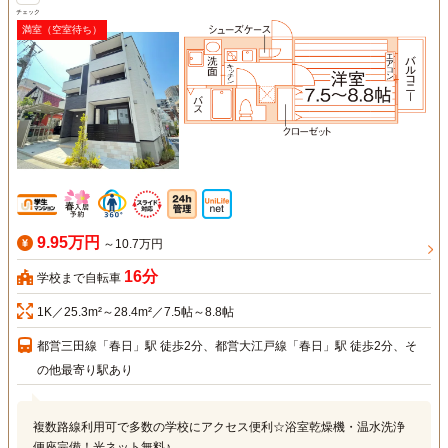
チェック
満室（空室待ち）
9.95万円
～10.7万円
16分
学校まで自転車
1K／25.3m²～28.4m²／7.5帖～8.8帖
都営三田線「春日」駅 徒歩2分、都営大江戸線「春日」駅 徒歩2分、そ
の他最寄り駅あり
複数路線利用可で多数の学校にアクセス便利☆浴室乾燥機・温水洗浄
便座完備！光ネット無料♪