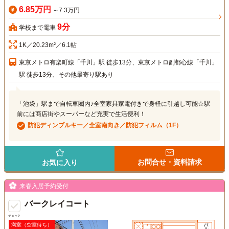
6.85万円
～7.3万円
9分
学校まで電車
1K／20.23m²／6.1帖
東京メトロ有楽町線「千川」駅 徒歩13分、東京メトロ副都心線「千川」
駅 徒歩13分、その他最寄り駅あり
「池袋」駅まで自転車圏内♪全室家具家電付きで身軽に引越し可能☆駅
前には商店街やスーパーなど充実で生活便利！
防犯ディンプルキー／全室南向き／防犯フィルム（1F）
お問合せ・資料請求
お気に入り
来春入居予約受付
バークレイコート
チェック
満室（空室待ち）