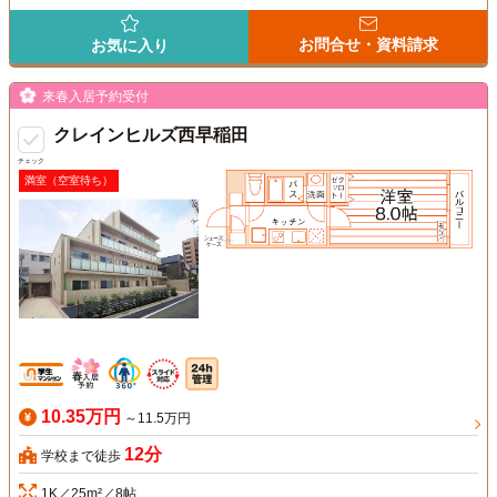
お問合せ・資料請求
お気に入り
来春入居予約受付
クレインヒルズ西早稲田
チェック
満室（空室待ち）
10.35万円
～11.5万円
12分
学校まで徒歩
1K／25m²／8帖