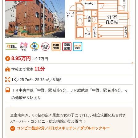
8.95万円
～9.7万円
11分
学校まで電車
1K／25.7m²～25.75m²／8.6帖
ＪＲ中央本線「中野」駅 徒歩9分、ＪＲ総武線「中野」駅 徒歩9分、そ
の他最寄り駅あり
全室南向き、8.6帖の広々居室☆女の子にうれしい独立洗面化粧台付き
♪スーパー・コンビニ・総合病院が徒歩圏内！
コンビニ徒歩2分／2口ガスキッチン／ダブルロックキー