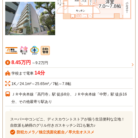
8.45万円
～9.2万円
14分
学校まで電車
1K／24.1m²～25.65m²／7帖～7.8帖
ＪＲ中央本線「高円寺」駅 徒歩8分、ＪＲ中央本線「中野」駅 徒歩16
分、その他最寄り駅あり
スーパーやコンビニ、ディスカウントストアが揃う生活便利な立地！
自炊派も納得のグリル付きガスキッチン2口も魅力♪
防犯カメラ／独立洗面化粧台／早大生オススメ