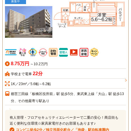
募集中
8.75万円
～10.2万円
22分
学校まで電車
1K／23m²／5.6帖～6.2帖
都営三田線「板橋区役所前」駅 徒歩5分、東武東上線「大山」駅 徒歩13
分、その他最寄り駅あり
有人管理・フロアセキュリティエレベーターで二重の安心！商店街も
近く便利な住環境☆家具家電付きのお部屋もあります♪
コンビニ徒歩2分／独立洗面化粧台／「池袋」駅自転車圏内