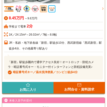
8.45万円
～9.6万円
2分
学校まで電車
1K／24.15m²～26.02m²／7帖～8.8帖
JR・私鉄・地下鉄各線「新宿」駅徒歩10分、西武新宿線「西武新宿」駅
徒歩4分、その他最寄り駅あり
「新宿」駅徒歩圏内で通学アクセス良好！オートロック・防犯カメ
ラ・暗証番号式キー・モニター付インターフォンと防犯設備充実♪
暗証番号式キー／温水洗浄便座／コンビニ徒歩4分
お問合せ・資料請求
お気に入り
来春入居予約受付