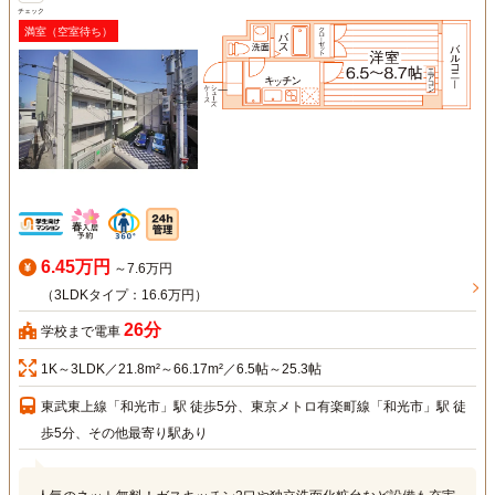
チェック
満室（空室待ち）
6.45万円
～7.6万円
（3LDKタイプ：16.6万円）
26分
学校まで電車
1K～3LDK／21.8m²～66.17m²／6.5帖～25.3帖
東武東上線「和光市」駅 徒歩5分、東京メトロ有楽町線「和光市」駅 徒
歩5分、その他最寄り駅あり