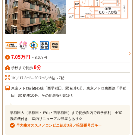
7.05万円
～8.6万円
8分
学校まで徒歩
1K／17.3m²～20.7m²／6帖～7帖
東京メトロ副都心線「西早稲田」駅 徒歩6分、東京メトロ東西線「早稲
田」駅 徒歩10分、その他最寄り駅あり
早稲田大（早稲田・戸山・西早稲田）まで徒歩圏内で通学便利！全室
洗濯機付き、室内リニューアル部屋もあり☆
早大生オススメ／コンビニ徒歩3分／暗証番号式キー