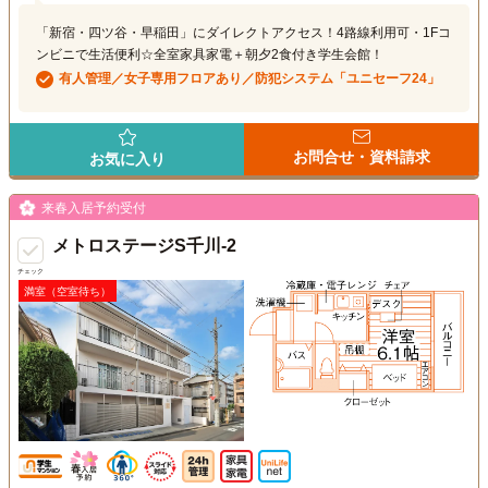
「新宿・四ツ谷・早稲田」にダイレクトアクセス！4路線利用可・1Fコ
ンビニで生活便利☆全室家具家電＋朝夕2食付き学生会館！
有人管理／女子専用フロアあり／防犯システム「ユニセーフ24」
お問合せ・資料請求
お気に入り
来春入居予約受付
メトロステージS千川-2
チェック
満室（空室待ち）