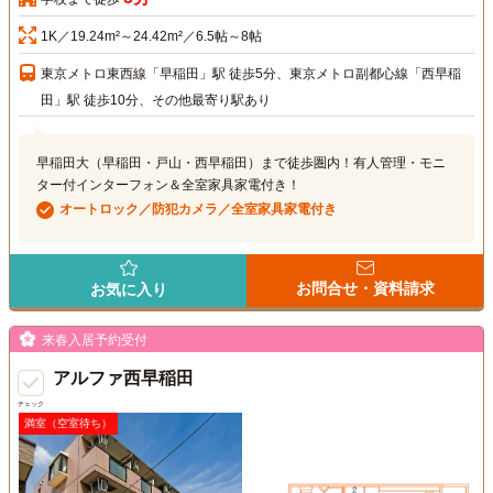
1K／19.24m²～24.42m²／6.5帖～8帖
東京メトロ東西線「早稲田」駅 徒歩5分、東京メトロ副都心線「西早稲
田」駅 徒歩10分、その他最寄り駅あり
早稲田大（早稲田・戸山・西早稲田）まで徒歩圏内！有人管理・モニ
ター付インターフォン＆全室家具家電付き！
オートロック／防犯カメラ／全室家具家電付き
お問合せ・資料請求
お気に入り
来春入居予約受付
アルファ西早稲田
チェック
満室（空室待ち）