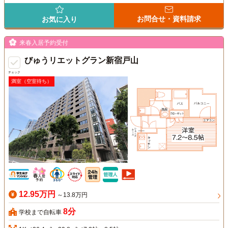
お問合せ・資料請求
お気に入り
来春入居予約受付
びゅうリエットグラン新宿戸山
チェック
満室（空室待ち）
12.95万円
～13.8万円
8分
学校まで自転車