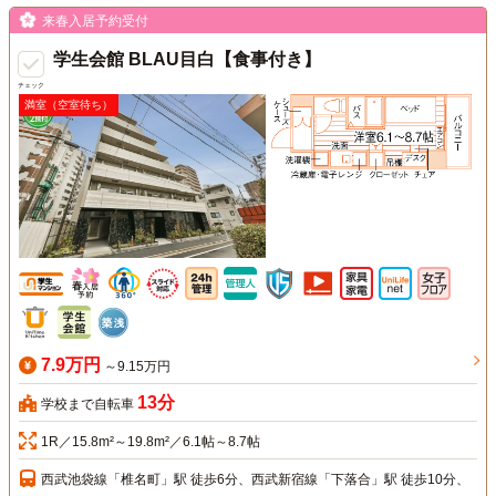
来春入居予約受付
学生会館 BLAU目白【食事付き】
チェック
満室（空室待ち）
7.9万円
～9.15万円
13分
学校まで自転車
1R／15.8m²～19.8m²／6.1帖～8.7帖
西武池袋線「椎名町」駅 徒歩6分、西武新宿線「下落合」駅 徒歩10分、