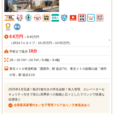
8.6万円
～9.45万円
（1R24.7㎡タイプ：10.25万円～10.55万円）
18分
学校まで徒歩
1R／16.7m²～24.7m²／6.8帖～9.4帖
東京メトロ有楽町線「護国寺」駅 徒歩7分、東京メトロ副都心線「雑司
が谷」駅 徒歩11分
2025年1月完成！朝夕2食付きの学生会館！有人管理、エレベーターセ
キュリティ付きで安心♪四季折々の植栽と広々としたラウンジで快適な
住環境☆
全室家具家電付き／女子専用フロアあり／欠食返金あり