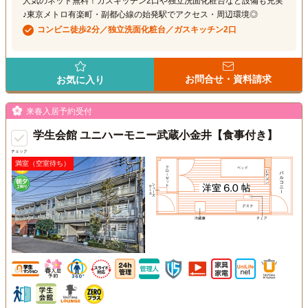
人気のネット無料！ガスキッチン2口や独立洗面化粧台など設備も充実
♪東京メトロ有楽町・副都心線の始発駅でアクセス・周辺環境◎
コンビニ徒歩2分／独立洗面化粧台／ガスキッチン2口
お問合せ・資料請求
お気に入り
来春入居予約受付
学生会館 ユニハーモニー武蔵小金井【食事付き】
チェック
満室（空室待ち）