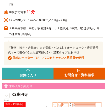
円）
11分
学校まで電車
1K～2DK／25.12m²～50.88m²／7.7帖～21帖
ＪＲ中央本線「中野」駅 徒歩9分、ＪＲ総武線「中野」駅 徒歩9分、そ
の他最寄り駅あり
「新宿・渋谷・吉祥寺」まで電車・バス1本！オートロック・暗証番号
式キーで安心☆2人入居可能な2K・2DKタイプもあり◎
防犯シャッター（1F）／2口IHキッチン／駅前買物便利
お問合せ・資料請求
お気に入り
来春入居予約受付
K2高円寺
チェック
満室（空室待ち）