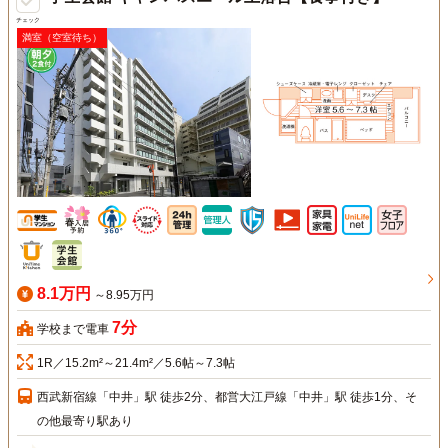
チェック
満室（空室待ち）
8.1万円
～8.95万円
7分
学校まで電車
1R／15.2m²～21.4m²／5.6帖～7.3帖
西武新宿線「中井」駅 徒歩2分、都営大江戸線「中井」駅 徒歩1分、そ
の他最寄り駅あり