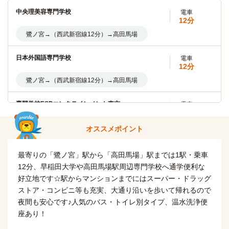
早稲田大学(早稲田キャンパス)
電車
中央理美容専門学校
電車
12分
12分
鷺ノ宮→（西武新宿線12分）→高田馬場
鷺ノ宮→（西武新宿線12分）→高田馬場
学習院大学(戸山キャンパス)
電車
日本外国語専門学校
電車
12分
12分
鷺ノ宮→（西武新宿線12分）→高田馬場
鷺ノ宮→（西武新宿線12分）→高田馬場
日本女子大学(目白キャンパス)
電車
専門学校ESPエンタテインメント東京
電車
19分
9分
鷺ノ宮→（西武新宿線13分）→高田馬場（4分）→（JR山手
鷺ノ宮→（西武新宿線9分）→高田馬場
オススメポイント
線2分）→目白
目白ファッション＆アートカレッジ
電車
最寄りの「鷺ノ宮」駅から「高田馬場」駅までは1駅・乗車
明治大学(中野キャンパス)
自転車
19分
15分
12分、早稲田大学や高田馬場駅周辺専門学校へ通学便利な
鷺ノ宮→（西武新宿線13分）→高田馬場（4分）→（JR山手
好立地です☆駅からマンションまでにはスーパー・ドラッグ
線2分）→目白
学習院大学(目白キャンパス)
電車
ストア・コンビニ等も充実、大通り沿いを歩いて帰れるので
19分
夜間も安心です♪人気のバス・トイレ別タイプ、温水洗浄便
日本美容専門学校
電車
鷺ノ宮→（西武新宿線13分）→高田馬場（4分）→（JR山手
12分
座あり！
線2分）→目白
鷺ノ宮→（西武新宿線12分）→高田馬場