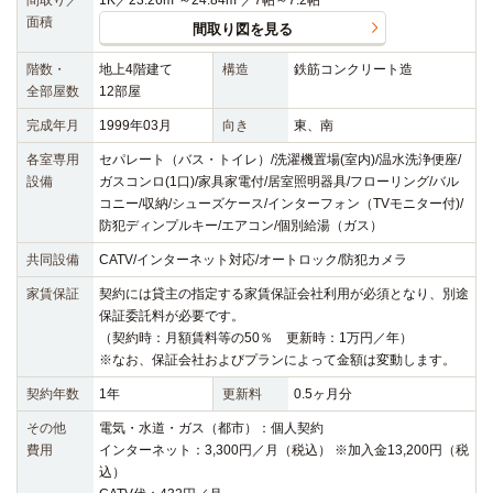
面積
間取り図を見る
階数・
地上4階建て
構造
鉄筋コンクリート造
全部屋数
12部屋
完成年月
1999年03月
向き
東、南
各室専用
セパレート（バス・トイレ）/洗濯機置場(室内)/温水洗浄便座/
設備
ガスコンロ(1口)/家具家電付/居室照明器具/フローリング/バル
コニー/収納/シューズケース/インターフォン（TVモニター付)/
防犯ディンプルキー/エアコン/個別給湯（ガス）
共同設備
CATV/インターネット対応/オートロック/防犯カメラ
家賃保証
契約には貸主の指定する家賃保証会社利用が必須となり、別途
保証委託料が必要です。
（契約時：月額賃料等の50％ 更新時：1万円／年）
※なお、保証会社およびプランによって金額は変動します。
契約年数
1年
更新料
0.5ヶ月分
その他
電気・水道・ガス（都市）：個人契約
費用
インターネット：3,300円／月（税込） ※加入金13,200円（税
込）