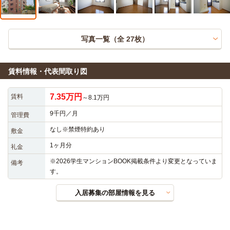
写真一覧（全
27
枚）
賃料情報・代表間取り図
7.35万円
賃料
～8.1万円
9千円／月
管理費
なし※禁煙特約あり
敷金
1ヶ月分
礼金
※2026学生マンションBOOK掲載条件より変更となっていま
備考
す。
入居募集の部屋情報を見る