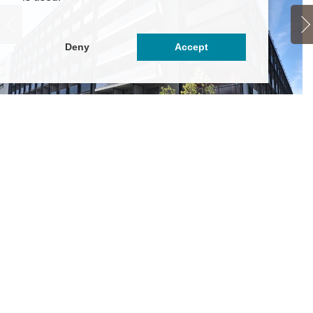
Deny
Accept
学
生会館 Campus terrace 新宿百人町【食事付き】
8.25万円
～9.2万円
東
関
京都新宿区百人町3丁目26-2
西
Ｒ山手線「新大久保」駅 徒歩9分
そ
Ｒ総武線「大久保」駅 徒歩7分
の他最寄り駅あり