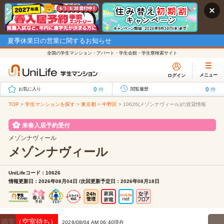
夏季休業日の営業に関するお知らせ
全国の学生マンション・アパート・学生会館・学生寮検索サイト
メニュー
ログイン
0
0
件
件
お気に入り
閲覧履歴
TOP
>
学生マンションを探す
>
東京都
>
中野区
>
10626(メゾンナヴィール)の賃貸情報
来春入居予約受付
メゾンナヴィール
メゾンナヴィール
UniLifeコード：10626
情報更新日：2026年08月04日 /次回更新予定日：2026年08月18日
満室（空室待ち）
2026/08/04 AM 06:40現在