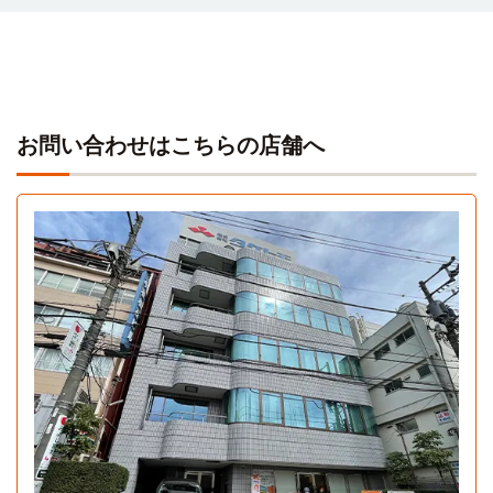
12分
鷺ノ宮→（西武新宿線12分）→高田馬場
東京アニメーションカレッジ専門学校
電車
12分
国際工科専門職大学
電車
鷺ノ宮→（西武新宿線12分）→高田馬場
13分
鷺ノ宮→（西武新宿線急行13分）→西武新宿
お問い合わせはこちらの店舗へ
早稲田大学芸術学校
電車
12分
国際ファッション専門職大学(東京キャンパス)
電車
鷺ノ宮→（西武新宿線12分）→高田馬場
13分
鷺ノ宮→（西武新宿線急行13分）→西武新宿
千駄ヶ谷日本語学校
電車
12分
Aタイプ
鷺ノ宮→（西武新宿線12分）→高田馬場
1K 23.3㎡〜23.3㎡
東京YMCA国際ホテル専門学校
電車
12分
鷺ノ宮→（西武新宿線12分）→高田馬場
日本福祉教育専門学校
電車
12分