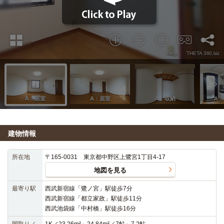
建物情報
所在地
〒165-0031 東京都中野区上鷺宮1丁目4-17
地図を見る
最寄り駅
西武新宿線「鷺ノ宮」駅徒歩7分
西武新宿線「都立家政」駅徒歩11分
西武池袋線「中村橋」駅徒歩16分
間取り／
1K／23.26m²～24.84m²／7帖～7.2帖