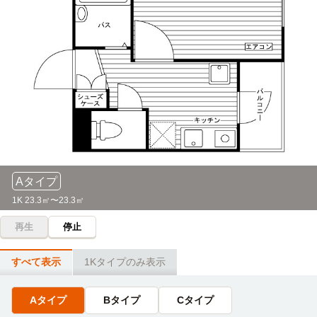
鷺ノ宮→（西武新宿線11分）→高田馬場（6分）→（東京メ
専修学校早稲田予備学校
トロ東西線10分）→九段下
電車
9分
鷺ノ宮→（西武新宿線急行９分）→高田馬場
成蹊大学
電車
32分
専門学校ミュージシャンズ・インスティテュート東京
鷺ノ宮→（西武新宿線11分）→高田馬場（4分）→（東京メ
（MI TOKYO）
トロ東西線/JR中央・総武線17分）→吉祥寺
電車
9分
鷺ノ宮→（西武新宿線9分）→高田馬場
武蔵大学(江古田キャンパス)
電車
38分
専門学校日本ホテルスクール
鷺ノ宮→（西武新宿線11分）→高田馬場（6分）→（JR山手
電車
11分
線5分）→池袋（7分）→（西武池袋線9分）→江古田
Aタイプ
鷺ノ宮→（西武新宿線11分）→中井
1K 23.3㎡〜23.3㎡
国際短期大学
自転車
11分
早稲田速記医療福祉専門学校
電車
再生
停止
12分
目白大学短期大学部(新宿キャンパス)
電車
鷺ノ宮→（西武新宿線12分）→高田馬場
11分
すべて表示
1Kタイプのみ表示
鷺ノ宮→（西武新宿線11分）→中井
ヒューマンアカデミー(東京校)
電車
12分
Aタイプ
Bタイプ
Cタイプ
桜美林大学(新宿キャンパス)
電車
鷺ノ宮→（西武新宿線12分）→高田馬場