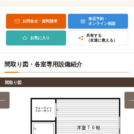
上智大学(四谷キャンパス)
電車
29分
日本電子専門学校
電車
15分
来店予約・
鷺ノ宮→（西武新宿線準急13分）→西武新宿/新宿（12分）
お問合せ・資料請求
オンライン相談
→（JR中央線快速4分）→四ツ谷
鷺ノ宮→（西武新宿線15分）→西武新宿
共有する
お気に入り
帝京平成大学(中野キャンパス)
自転車
東京日本語教育センター
電車
（友達に教える）
15分
21分
自転車15分
鷺ノ宮→（西武新宿線13分）→高田馬場（6分）→（JR山手
線2分）→新大久保
間取り図・各室専用設備紹介
立教大学(池袋キャンパス)
電車
22分
アポロ歯科衛生士専門学校
電車
8分
鷺ノ宮→（西武新宿線13分）→高田馬場（4分）→（JR山手
間取り図
線5分）→池袋
鷺ノ宮→（西武新宿線8分）→新井薬師前
東京富士大学
電車
クラーク記念国際高等学校(東京キャンパス)
電車
12分
8分
鷺ノ宮→（西武新宿線12分）→高田馬場
薬剤師国家試験予備校 Medisere メディセレ(東京校)
電車
9分
日本大学(法学部)
電車
鷺ノ宮→（西武新宿線9分）→高田馬場
27分