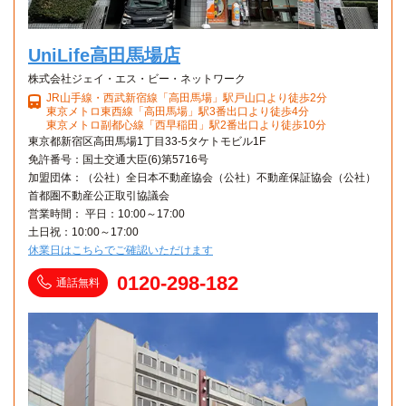
鷺ノ宮→（西武新宿線12分）→高田馬場
UniLife高田馬場店
株式会社ジェイ・エス・ビー・ネットワーク
JR山手線・西武新宿線「高田馬場」駅戸山口より徒歩2分
東京メトロ東西線「高田馬場」駅3番出口より徒歩4分
東京メトロ副都心線「西早稲田」駅2番出口より徒歩10分
東京都新宿区高田馬場1丁目33-5タケトモビル1F
免許番号：国土交通大臣(6)第5716号
加盟団体：（公社）全日本不動産協会（公社）不動産保証協会（公社）
首都圏不動産公正取引協議会
営業時間： 平日：10:00～17:00
土日祝：10:00～17:00
休業日はこちらでご確認いただけます
0120-298-182
通話無料