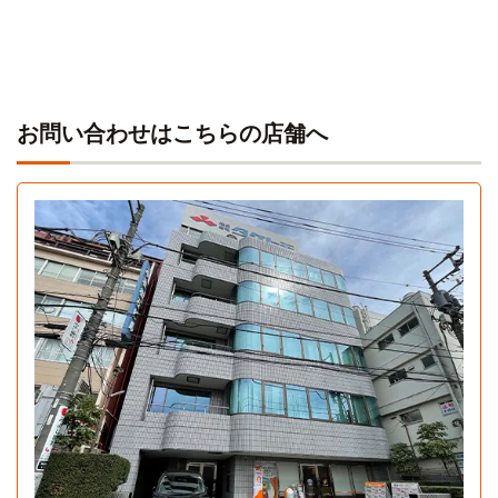
6分
お問い合わせはこちらの店舗へ
Ａタイプ
Cタイプ
1K 30.01㎡〜30.01㎡
1LDK 52㎡〜52㎡