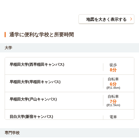
地図を大きく表示する
通学に便利な学校と所要時間
大学
早稲田大学(西早稲田キャンパス)
徒歩
8分
自転車
早稲田大学(早稲田キャンパス)
6分
(約1.4km)
自転車
早稲田大学(戸山キャンパス)
7分
(約1.5km)
目白大学(新宿キャンパス)
電車
4分
高田馬場→（西武新宿線4分）→中井
専門学校