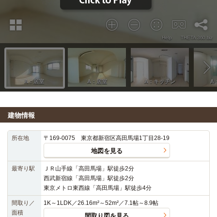
建物情報
所在地
〒169-0075 東京都新宿区高田馬場1丁目28-19
地図を見る
最寄り駅
ＪＲ山手線「高田馬場」駅徒歩2分
西武新宿線「高田馬場」駅徒歩2分
東京メトロ東西線「高田馬場」駅徒歩4分
間取り／
1K～1LDK／26.16m²～52m²／7.1帖～8.9帖
面積
間取り図を見る