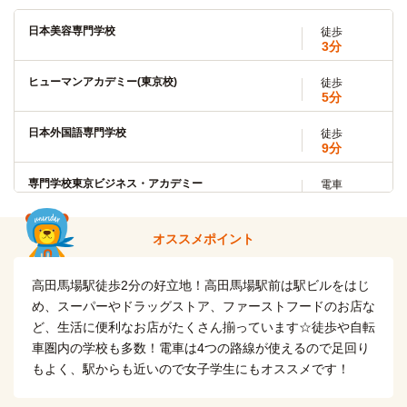
学習院大学(戸山キャンパス)
徒歩
日本美容専門学校
14分
徒歩
3分
日本女子大学(目白キャンパス)
電車
ヒューマンアカデミー(東京校)
2分
徒歩
5分
高田馬場→（JR山手線2分）→目白
日本外国語専門学校
徒歩
9分
立教大学(池袋キャンパス)
電車
5分
専門学校東京ビジネス・アカデミー
電車
高田馬場→（JR山手線5分）→池袋
5分
高田馬場→（JR山手線5分）→新宿
東京女子医科大学(河田町キャンパス)
電車
オススメポイント
15分
中央理美容専門学校
徒歩
高田馬場→（西武新宿線3分）→西武新宿/新宿西口（8分）
10分
高田馬場駅徒歩2分の好立地！高田馬場駅前は駅ビルをはじ
→（都営大江戸線4分）→若松河田
め、スーパーやドラッグストア、ファーストフードのお店な
専門学校ESPエンタテインメント東京
徒歩
ど、生活に便利なお店がたくさん揃っています☆徒歩や自転
帝京平成大学(中野キャンパス)
電車
7分
6分
車圏内の学校も多数！電車は4つの路線が使えるので足回り
東京YMCA国際ホテル専門学校
もよく、駅からも近いので女子学生にもオススメです！
高田馬場→（東京メトロ東西線6分）→中野
徒歩
10分