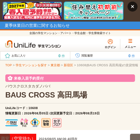
夏季休業日の営業に関するお知らせ
全国の学生マンション・アパート・学生会館・学生寮検索サイト
メニュー
ログイン
0
0
件
件
お気に入り
閲覧履歴
TOP
>
学生マンションを探す
>
東京都
>
新宿区
>
10608(BAUS CROSS 高田馬場)の賃貸情報
来春入居予約受付
バウスクロスタカダノババ
BAUS CROSS 高田馬場
UniLifeコード：10608
情報更新日：2026年08月05日 /次回更新予定日：2026年08月19日
満室（空室待ち）
2026/08/05 AM 06:40現在