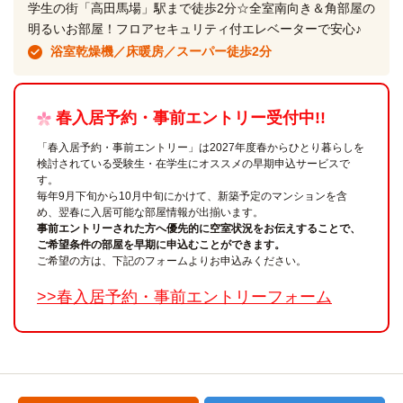
学生の街「高田馬場」駅まで徒歩2分☆全室南向き＆角部屋の
明るいお部屋！フロアセキュリティ付エレベーターで安心♪
浴室乾燥機／床暖房／スーパー徒歩2分
春入居予約・事前エントリー受付中!!
「春入居予約・事前エントリー」は2027年度春からひとり暮らしを
検討されている受験生・在学生にオススメの早期申込サービスで
す。
毎年9月下旬から10月中旬にかけて、新築予定のマンションを含
め、翌春に入居可能な部屋情報が出揃います。
事前エントリーされた方へ優先的に空室状況をお伝えすることで、
ご希望条件の部屋を早期に申込むことができます。
ご希望の方は、下記のフォームよりお申込みください。
>>春入居予約・事前エントリーフォーム