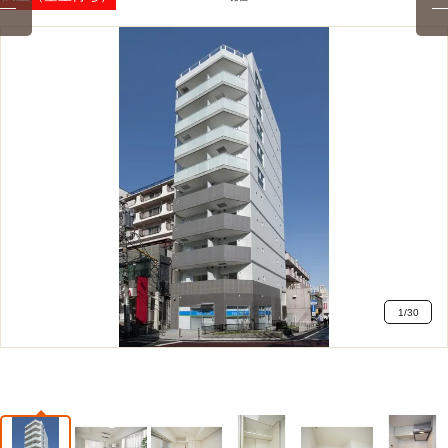
1
/
30