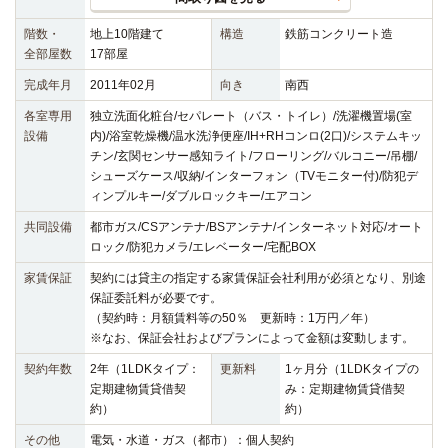
階数・
地上10階建て
構造
鉄筋コンクリート造
全部屋数
17部屋
完成年月
2011年02月
向き
南西
各室専用
独立洗面化粧台/セパレート（バス・トイレ）/洗濯機置場(室
設備
内)/浴室乾燥機/温水洗浄便座/IH+RHコンロ(2口)/システムキッ
チン/玄関センサー感知ライト/フローリング/バルコニー/吊棚/
シューズケース/収納/インターフォン（TVモニター付)/防犯デ
ィンプルキー/ダブルロックキー/エアコン
共同設備
都市ガス/CSアンテナ/BSアンテナ/インターネット対応/オート
ロック/防犯カメラ/エレベーター/宅配BOX
家賃保証
契約には貸主の指定する家賃保証会社利用が必須となり、別途
保証委託料が必要です。
（契約時：月額賃料等の50％ 更新時：1万円／年）
※なお、保証会社およびプランによって金額は変動します。
契約年数
2年（1LDKタイプ：
更新料
1ヶ月分（1LDKタイプの
定期建物賃貸借契
み：定期建物賃貸借契
約）
約）
その他
電気・水道・ガス（都市）：個人契約