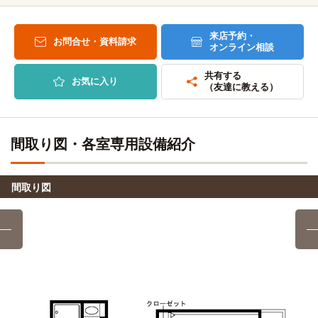
明治大学(中野キャンパス)
電車
東京マルチ・AI専門学校
電車
6分
2分
高田馬場→(東京メトロ東西線6分)→中野
来店予約・
高田馬場→（JR山手線2分）→新大久保
お問合せ・資料請求
オンライン相談
東京富士大学
徒歩
日本電子専門学校
電車
共有する
8分
お気に入り
2分
（友達に教える）
高田馬場→（西武新宿線3分）→西武新宿
駒澤大学(駒沢キャンパス)
電車
23分
目白ファッション＆アートカレッジ
高田馬場→（JR山手線12分）→渋谷（4分）→（東急田園都
電車
間取り図・各室専用設備紹介
2分
市線7分）→駒沢大学
高田馬場→（JR山手線2分）→目白
学習院大学(目白キャンパス)
徒歩
間取り図
13分
専門学校日本ホテルスクール
電車
3分
上智大学(聖母目白キャンパス)
電車
高田馬場→（東京メトロ東西線3分）→落合
2分
高田馬場→（西武新宿線2分）→下落合
東京リゾート＆スポーツ専門学校
電車
18分
桜美林大学(新宿キャンパス)
電車
高田馬場→（東京メトロ東西線8分）→飯田橋（8分）→（都
2分
営大江戸線2分）→春日
高田馬場→(JR山手線2分)→新大久保