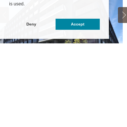
is used.
Deny
Accept
生会館 Campus terrace 新宿百人町【食事付き】
8.25万円
～9.2万円
京都新宿区百人町3丁目26-2
Ｒ山手線「新大久保」駅 徒歩9分
Ｒ総武線「大久保」駅 徒歩7分
の他最寄り駅あり
A
東