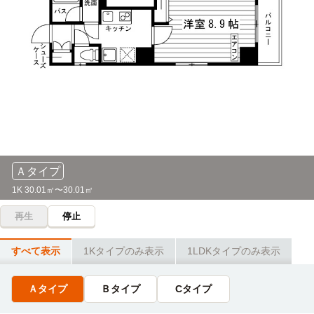
日本児童教育専門学校
徒歩
日本女子大学(大学院（目白キャンパス）)
電車
3分
2分
専門学校ミュージシャンズ・インスティテュート東京
高田馬場→（JR山手線2分）→目白
（MI TOKYO）
徒歩
4分
東京医科大学(大学院)
電車
4分
クラーク記念国際高等学校(東京キャンパス)
徒歩
4分
高田馬場→（JR山手線4分）→新宿
早稲田速記医療福祉専門学校
徒歩
文化学園大学
電車
5分
5分
Ａタイプ
高田馬場→（JR山手線5分）→新宿
1K 30.01㎡〜30.01㎡
日本福祉教育専門学校
徒歩
5分
再生
停止
帝京平成大学(池袋キャンパス)
電車
東京製菓学校
徒歩
5分
5分
すべて表示
1Kタイプのみ表示
1LDKタイプのみ表示
高田馬場→（JR山手線5分）→池袋
薬剤師国家試験予備校 Medisere メディセレ(東京校)
徒歩
6分
工学院大学(新宿キャンパス)
電車
Ａタイプ
Ｂタイプ
Cタイプ
5分
専修学校早稲田予備学校
徒歩
高田馬場→（JR山手線5分）→新宿