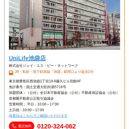
UniLife池袋店
株式会社ジェイ・エス・ビー・ネットワーク
JR・私鉄・地下鉄各線「池袋」駅西口より徒歩2分
東京都豊島区西池袋1丁目18-6藤久ビル別館4F
免許番号：国土交通大臣(6)第5716号
加盟団体：（公社）全日本不動産協会（公社）不動産保証協会（公社）
首都圏不動産公正取引協議会
営業時間： 平日：10:00～17:00
土日祝：10:00～17:00
休業日はこちらでご確認いただけます
0120-324-062
通話無料