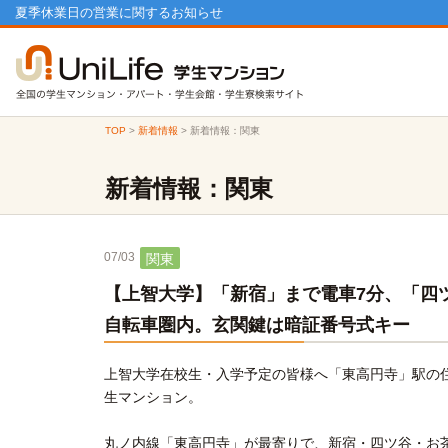
夏季休業日の営業に関するお知らせ
TOP
>
新着情報
>
新着情報：関東
新着情報：関東
07/03
関東
【上智大学】「新宿」まで電車7分、「四
自転車圏内。玄関鍵は暗証番号式キー
上智大学在校生・入学予定の皆様へ「東高円寺」駅の
生マンション。
丸ノ内線「東高円寺」が最寄りで、新宿・四ツ谷・お