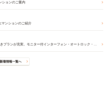
ンションのご案内
生マンションのご紹介
【東京農工大学】「府中」駅まで徒歩7分。家具家電付きプランが充実。モニター付インターフォン・オートロック・防犯システム「ユニセーフ24」導入で安心の学生マンション
新着情報一覧へ