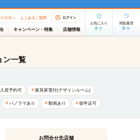
めての方へ
よくあるご質問
ログイン
お気に入り
閲覧履歴
0
0
件
件
理由
キャンペーン・特集
店舗情報
ョン一覧
入居予約可
家具家電付(デザインルーム)
パノラマあり
動画あり
仮申込可
お問合せ先店舗