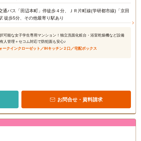
交通バス「田辺本町」停徒歩４分、ＪＲ片町線(学研都市線)「京田
駅 徒歩5分、その他最寄り駅あり
択可能な女子学生専用マンション！独立洗面化粧台・浴室乾燥機など設備
有人管理＋セコム対応で防犯面も安心♪
ォークインクローゼット／IHキッチン２口／宅配ボックス
お問合せ・資料請求