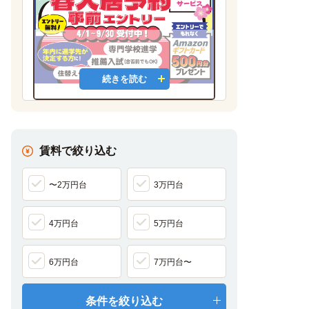
続きを読む
①今のお部屋から住み替えを考えている方
②実家から通学していたが、少し通学時間が
長いと思っている方
賃料で絞り込む
③受験前に良い物件を見つけておきたい方
〜2万円台
3万円台
いち早く良いお部屋に住みたいと思っている
方は下記より事前エントリーください！
4万円台
5万円台
https://unilife.co.jp/contents/mailform/yoyakuentry/
6万円台
7万円台〜
動画で分かるUniLifeの学生マンションと
条件を絞り込む