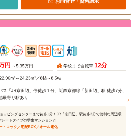
お問合せ・資料請求
5万円
12分
～5.35万円
学校まで自転車
22.96m²～24.23m²／8帖～8.5帖
バス「JR京田辺」停徒歩１分、近鉄京都線「新田辺」駅 徒歩7分、
他最寄り駅あり
ョッピングセンターまで徒歩1分！JR「京田辺」駅徒歩3分で便利な周辺環
パレートタイプの学生マンション☆
ートロック／宅配BOX／オール電化