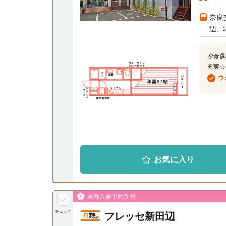
奈良
辺」
夕食選
充実☆
ウ
お気に入り
来春入居予約受付
チェック
フレッセ新田辺