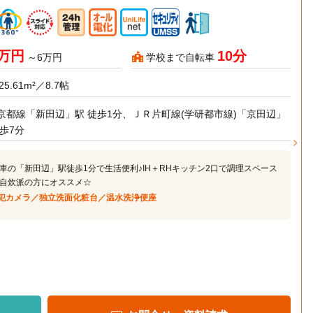
4万円
10分
～6万円
学校まで自転車
25.61m²／8.7帖
京都線「新田辺」駅 徒歩1分、ＪＲ片町線(学研都市線)「京田辺」
徒歩7分
車の「新田辺」駅徒歩1分で生活便利♪IH＋RHキッチン2口で調理スペース
自炊派の方にオススメ☆
犯カメラ／独立洗面化粧台／温水洗浄便座