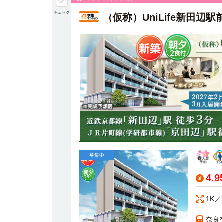
チェック
（仮称）UniLife新田
募集中
4.
1K／
奈良