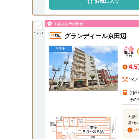
お気に入り
来春入居予約受付
チェック
グランディール京田辺
募集中
4.
1K／
京阪
その
大型シ
境♪セ
オ