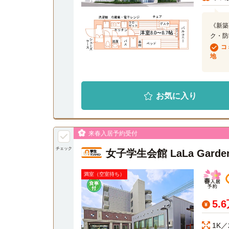
《新築
ク・防
コ
地
お気に入り
来春入居予約受付
チェック
女子学生会館 LaLa Gar
満室（空室待ち）
5.
1K／