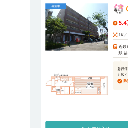
募集中
5.
1K／
近鉄
駅 
急行停
も広く
防