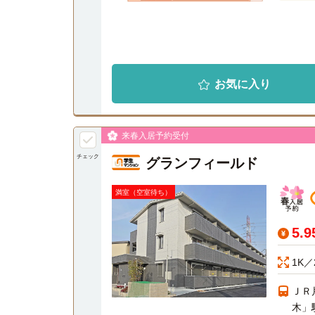
お気に入り
来春入居予約受付
チェック
グランフィールド
満室（空室待ち）
5.
1K／
ＪＲ
木」