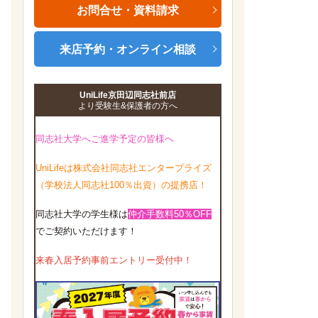
お問合せ・資料請求
来店予約・オンライン相談
UniLife京田辺同志社前店
より受験生&保護者の方へ
同志社大学へご進学予定の皆様へ
UniLifeは株式会社同志社エンタープライズ
（学校法人同志社100％出資）の提携店！
同志社大学の学生様は
仲介手数料50％OFF
でご契約いただけます！
来春入居予約事前エントリー受付中！