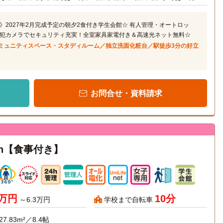
》2027年2月完成予定の朝夕2食付き学生会館☆ 有人管理・オートロッ
犯カメラでセキュリティ充実！全室家具家電付き＆高速光ネット無料☆
ミュニティスペース・スタディルーム／独立洗面化粧台／駅徒歩3分の好立
お問合せ・資料請求
den【食事付き】
6万円
10分
～6.3万円
学校まで自転車
27.83m²／8.4帖