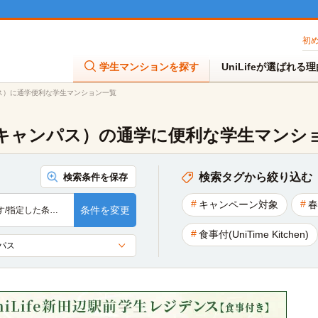
初
学生マンションを探す
UniLifeが選ばれる
ス）に通学便利な学生マンション一覧
キャンパス）の通学に便利な学生マンシ
検索タグから絞り込む
検索条件を保存
キャンペーン対象
春
条件を変更
す/指定した条…
食事付(UniTime Kitchen)