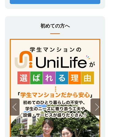
充実のサービス
春から家賃サービス、24時間サポート・セ
キュリティ設備、食事付き学生マンション、
初めての方へ
家具家電付きデザインルーム、オリジナル設
備・サービスについて動画でご紹介！
ユニライフ学生マンションは様々なニー
ズに対応
食事付き、家電家具付き、女子学生専用・女
子専用／女子優先フロア…など、お部屋探し
で迷ったら、学生に高いニーズを誇る設備・
サービスで探してみましょう。
自宅で完結！オンラインお部屋探し