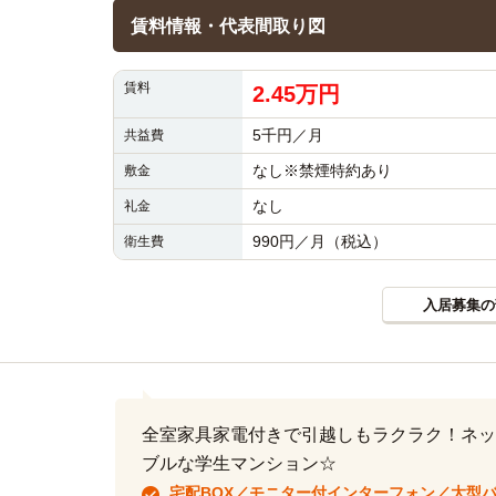
賃料情報・代表間取り図
賃料
2.45万円
5千円／月
共益費
なし※禁煙特約あり
敷金
なし
礼金
990円／月（税込）
衛生費
入居募集の
全室家具家電付きで引越しもラクラク！ネッ
ブルな学生マンション☆
宅配BOX／モニター付インターフォン／大型