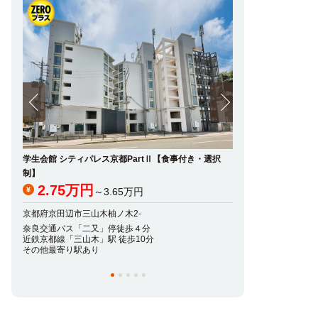
学生会館 シティパレス京都PartⅡ【食事付き・選択
カサヴェール片岡
制】
2.35万円
～2
2.75万円
～3.65万円
京都府京田辺市草内山
京都府京田辺市三山木柚ノ木2-
近鉄京都線「興戸」駅
ＪＲ片町線(学研都市線
奈良交通バス「二又」停徒歩４分
近鉄京都線「三山木」駅 徒歩10分
その他最寄り駅あり