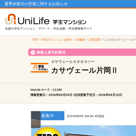
夏季休業日の営業に関するお知らせ
TOP
>
学生マンションを探す
>
京都府
>
京田辺市
>
11180(カサヴェール
来春入居予約受付
カサヴェールカタオカツー
カサヴェール片岡Ⅱ
UniLifeコード：11180
情報更新日：2026年08月05日 /次回更新予定日：2026年08月19日
募集中
2026/08/05 AM 06:40現在