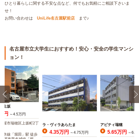
ひとり暮らしに関する不安な点など、何でもお気軽にご相談下さいま
せ！
お問い合わせは
UniLife名古屋駅前店
まで♪
名古屋市立大学生におすすめ！安心・安全の学生マンシ
ョン！
ム上坂
8万円
～4.5万円
古屋市瑞穂区上坂町2丁
ラ・ヴィラあらたま
アビティ瑞穂
4.35万円
5.65万円
～4.75万円
～6.1
屋本線「堀田」駅 徒歩