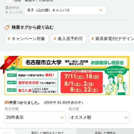
現在「募集中」のみ表示
選択中の
キャンパス
検索タグから絞り込む
キャンペーン対象
春入居予約可
家具家電付(デザイン
85
件見つかりました。
（85件中 81-85件表示中）
表示件数
表示順
選択した物件をまとめて
追加した物件を