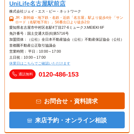
UniLife名古屋駅前店
株式会社ジェイ・エス・ビー・ネットワーク
JR・新幹線・地下鉄・名鉄・近鉄「名古屋」駅より徒歩4分 「サン
ロード（名駅地下街）」S6番出口より徒歩2分
愛知県名古屋市中村区名駅4丁目27-6ミュークスMEIEKI 6F
免許番号：国土交通大臣(6)第5716号
加盟団体：（公社）全日本不動産協会（公社）不動産保証協会（公社）
首都圏不動産公正取引協議会
営業時間： 平日：10:00～17:00
土日祝：10:00～17:00
休業日はこちらでご確認いただけます
0120-486-153
通話無料
お問合せ・資料請求
来店予約・オンライン相談