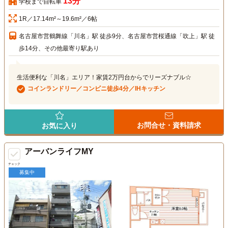
13分
学校まで自転車
1R／17.14m²～19.6m²／6帖
名古屋市営鶴舞線「川名」駅 徒歩9分、名古屋市営桜通線「吹上」駅 徒
歩14分、その他最寄り駅あり
生活便利な「川名」エリア！家賃2万円台からでリーズナブル☆
コインランドリー／コンビニ徒歩4分／IHキッチン
お問合せ・資料請求
お気に入り
アーバンライフMY
チェック
募集中