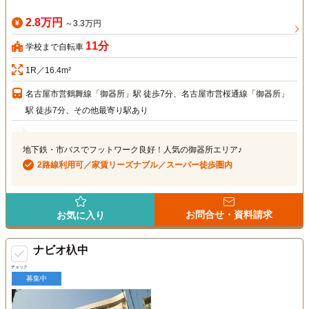
2.8万円
～3.3万円
11分
学校まで自転車
1R／16.4m²
名古屋市営鶴舞線「御器所」駅 徒歩7分、名古屋市営桜通線「御器所」
駅 徒歩7分、その他最寄り駅あり
地下鉄・市バスでフットワーク良好！人気の御器所エリア♪
2路線利用可／家賃リーズナブル／スーパー徒歩圏内
お問合せ・資料請求
お気に入り
ナビオ杁中
チェック
募集中