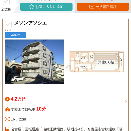
お気に入りに追加
一括資料請求
全選択
メゾンアソシエ
チェック
募集中
4.2万円
10分
学校まで自転車
1R／22m²
名古屋市営桜通線「瑞穂運動場西」駅 徒歩4分、名古屋市営桜通線「瑞