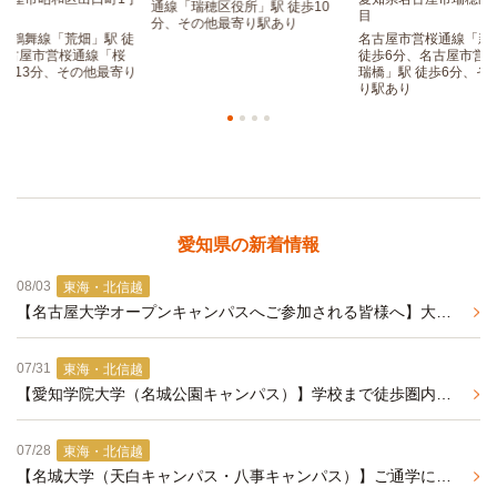
通線「瑞穂区役所」駅 徒歩10
目
分、その他最寄り駅あり
営鶴舞線「荒畑」駅 徒
名古屋市営桜通線「新
名古屋市営桜通線「桜
徒歩6分、名古屋市営
徒歩13分、その他最寄り
瑞橋」駅 徒歩6分、そ
り駅あり
愛知県の新着情報
08/03
東海・北信越
【名古屋大学オープンキャンパスへご参加される皆様へ】大学まで自転車で通学可能な学生マンションのご紹介
07/31
東海・北信越
【愛知学院大学（名城公園キャンパス）】学校まで徒歩圏内、設備充実のおすすめ学生マンションのご紹介
07/28
東海・北信越
【名城大学（天白キャンパス・八事キャンパス）】ご通学に便利なおすすめ学生マンション