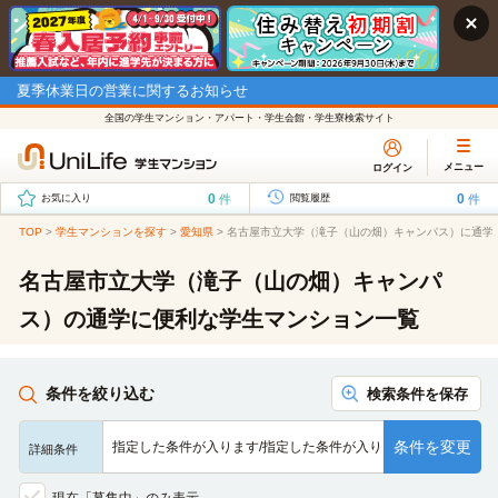
夏季休業日の営業に関するお知らせ
全国の学生マンション・アパート・学生会館・学生寮検索サイト
メニュー
ログイン
0
0
件
件
お気に入り
閲覧履歴
TOP
>
学生マンションを探す
>
愛知県
>
名古屋市立大学（滝子（山の畑）キャンパス）に通学
名古屋市立大学（滝子（山の畑）キャンパ
ス）の通学に便利な学生マンション一覧
条件を絞り込む
検索条件を保存
条件を変更
指定した条件が入ります/指定した条件が入ります/指定した条…
詳細条件