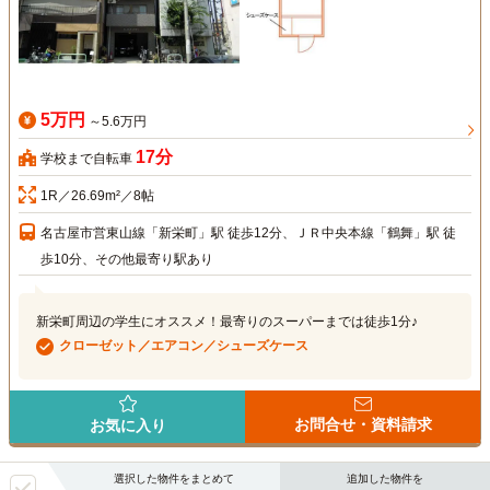
5万円
～5.6万円
17分
学校まで自転車
1R／26.69m²／8帖
名古屋市営東山線「新栄町」駅 徒歩12分、ＪＲ中央本線「鶴舞」駅 徒
歩10分、その他最寄り駅あり
新栄町周辺の学生にオススメ！最寄りのスーパーまでは徒歩1分♪
クローゼット／エアコン／シューズケース
お問合せ・資料請求
お気に入り
選択した物件をまとめて
追加した物件を