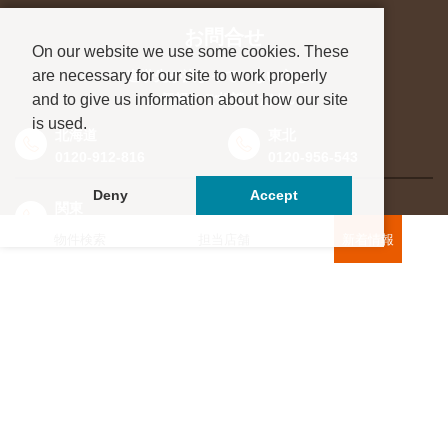
お問合せ
On our website we use some cookies. These
are necessary for our site to work properly
進学先が決まっていない方も、
and to give us information about how our site
お気軽にご相談ください
is used.
北海道
東北
0120-912-816
0120-956-543
Deny
Accept
関東
東海・北信越
0120-964-142
0120-964-791
物件検索
担当店舗
新着情報
京都・滋賀
大阪・兵庫
0120-952-924
0120-351-830
中国・四国
九州・沖縄
0120-923-715
0120-912-781