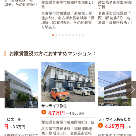
名古屋市営名城線「堀
愛知県名古屋市瑞穂区釜塚町1丁
愛知県名古屋市瑞穂区
徒歩13分、その他最寄り
目
丁目
名古屋市営桜通線「新瑞橋」駅
名古屋市営桜通線「瑞
徒歩6分、名古屋市営名城線「新
西」駅 徒歩2分、名古
瑞橋」駅 徒歩6分、その他最寄
通線「瑞穂区役所」駅 
り駅あり
お家賃重視の方におすすめマンション！
サンライフ弥生
4.7万円
～4.95万円
ド・ピエール
ラ・ヴィラあらたま
愛知県名古屋市瑞穂区牧町3丁目
5万円
4.35万円
～3.3万円
～4.7
名古屋市営桜通線「瑞穂運動場
西」駅 徒歩3分、名古屋市営桜
古屋市昭和区出口町1丁
愛知県名古屋市瑞穂区