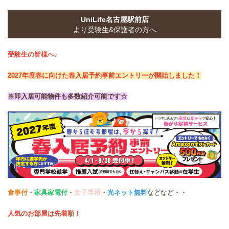
UniLife名古屋駅前店
より受験生&保護者の方へ
受験生の皆様へ♪
2027年度春に向けた春入居予約事前エントリーが開始しました！
※即入居可能物件も多数紹介可能です☆
食事付
・
家具家電付
・
女子専用
・
光
ネット無料
などなど・・
人気のお部屋は先着順！