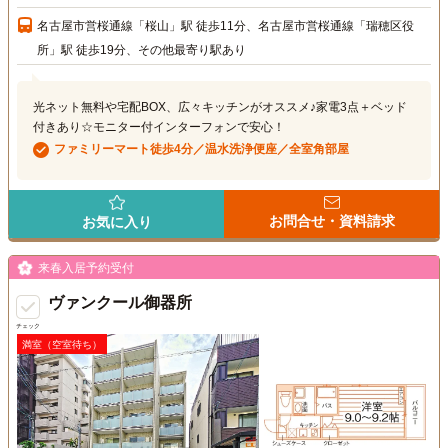
名古屋市営桜通線「桜山」駅 徒歩11分、名古屋市営桜通線「瑞穂区役
所」駅 徒歩19分、その他最寄り駅あり
光ネット無料や宅配BOX、広々キッチンがオススメ♪家電3点＋ベッド
付きあり☆モニター付インターフォンで安心！
ファミリーマート徒歩4分／温水洗浄便座／全室角部屋
お問合せ・資料請求
お気に入り
来春入居予約受付
ヴァンクール御器所
チェック
満室（空室待ち）