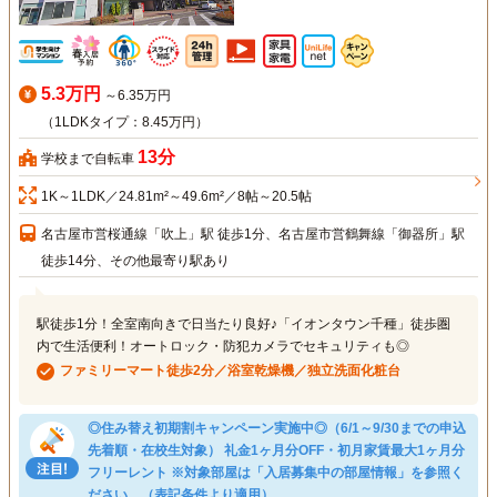
5.3万円
～6.35万円
（1LDKタイプ：8.45万円）
13分
学校まで自転車
1K～1LDK／24.81m²～49.6m²／8帖～20.5帖
名古屋市営桜通線「吹上」駅 徒歩1分、名古屋市営鶴舞線「御器所」駅
徒歩14分、その他最寄り駅あり
駅徒歩1分！全室南向きで日当たり良好♪「イオンタウン千種」徒歩圏
内で生活便利！オートロック・防犯カメラでセキュリティも◎
ファミリーマート徒歩2分／浴室乾燥機／独立洗面化粧台
◎住み替え初期割キャンペーン実施中◎（6/1～9/30までの申込
先着順・在校生対象） 礼金1ヶ月分OFF・初月家賃最大1ヶ月分
フリーレント ※対象部屋は「入居募集中の部屋情報」を参照く
ださい。（表記条件より適用）