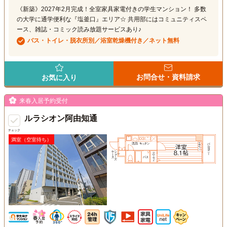
《新築》2027年2月完成！全室家具家電付きの学生マンション！ 多数
の大学に通学便利な『塩釜口』エリア☆ 共用部にはコミュニティスペ
ース、雑誌・コミック読み放題サービスあり♪
バス・トイレ・脱衣所別／浴室乾燥機付き／ネット無料
お問合せ・資料請求
お気に入り
来春入居予約受付
ルラシオン阿由知通
チェック
満室（空室待ち）