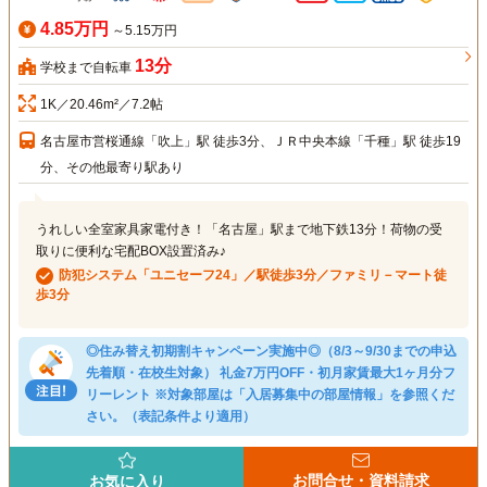
4.85万円
～5.15万円
13分
学校まで自転車
1K／20.46m²／7.2帖
名古屋市営桜通線「吹上」駅 徒歩3分、ＪＲ中央本線「千種」駅 徒歩19
分、その他最寄り駅あり
うれしい全室家具家電付き！「名古屋」駅まで地下鉄13分！荷物の受
取りに便利な宅配BOX設置済み♪
防犯システム「ユニセーフ24」／駅徒歩3分／ファミリ－マート徒
歩3分
◎住み替え初期割キャンペーン実施中◎（8/3～9/30までの申込
先着順・在校生対象） 礼金7万円OFF・初月家賃最大1ヶ月分フ
リーレント ※対象部屋は「入居募集中の部屋情報」を参照くだ
さい。（表記条件より適用）
お問合せ・資料請求
お気に入り