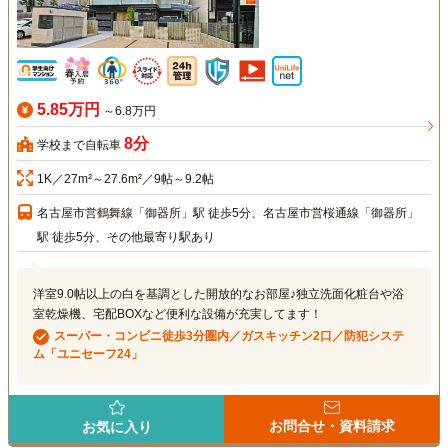
5.85万円
～6.8万円
8分
学校まで自転車
1K／27m²～27.6m²／9帖～9.2帖
名古屋市営鶴舞線「御器所」駅 徒歩5分、名古屋市営桜通線「御器所」
駅 徒歩5分、その他最寄り駅あり
洋室9.0帖以上の白を基調とした開放的なお部屋♪独立洗面化粧台や浴
室乾燥機、宅配BOXなど便利な設備が充実してます！
スーパー・コンビニ徒歩3分圏内／ガスキッチン2口／防犯システ
ム「ユニセーフ24」
お問合せ・資料請求
お気に入り