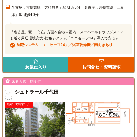
名古屋市営鶴舞線「大須観音」駅 徒歩6分、名古屋市営鶴舞線「上前
津」駅 徒歩10分
「名古屋」駅・「栄」方面へ自転車圏内！スーパーやドラッグストア
も近く周辺環境充実♪防犯システム「ユニセーフ24」導入で安心☆
防犯システム「ユニセーフ24」／浴室乾燥機／南向きあり
お問合せ・資料請求
お気に入り
来春入居予約受付
シュトラール千代田
チェック
満室（空室待ち）