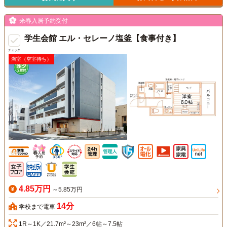
来春入居予約受付
学生会館 エル・セレーノ塩釜【食事付き】
チェック
満室（空室待ち）
4.85万円
～5.85万円
14分
学校まで電車
1R～1K／21.7m²～23m²／6帖～7.5帖