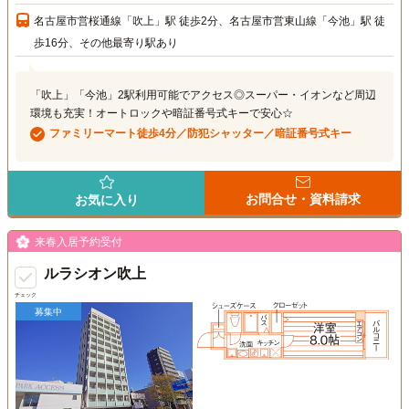
名古屋市営桜通線「吹上」駅 徒歩2分、名古屋市営東山線「今池」駅 徒
歩16分、その他最寄り駅あり
「吹上」「今池」2駅利用可能でアクセス◎スーパー・イオンなど周辺
環境も充実！オートロックや暗証番号式キーで安心☆
ファミリーマート徒歩4分／防犯シャッター／暗証番号式キー
お問合せ・資料請求
お気に入り
来春入居予約受付
ルラシオン吹上
チェック
募集中