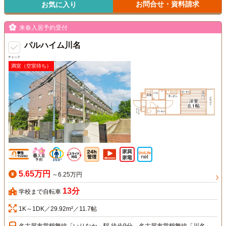
お問合せ・資料請求
お気に入り
来春入居予約受付
パルハイム川名
チェック
満室（空室待ち）
5.65万円
～6.25万円
13分
学校まで自転車
1K～1DK／29.92m²／11.7帖
名古屋市営鶴舞線「いりなか」駅 徒歩9分、名古屋市営鶴舞線「川名」