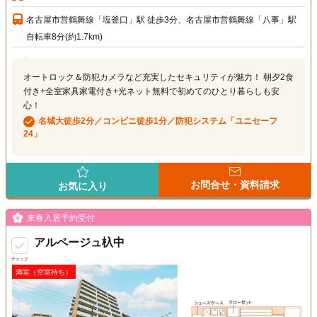
名古屋市営鶴舞線「塩釜口」駅 徒歩3分、名古屋市営鶴舞線「八事」駅
自転車8分(約1.7km)
オートロック＆防犯カメラなど充実したセキュリティが魅力！ 朝夕2食
付き+全室家具家電付き+光ネット無料で初めてのひとり暮らしも安
心！
名城大徒歩2分／コンビニ徒歩1分／防犯システム「ユニセーフ
24」
お問合せ・資料請求
お気に入り
来春入居予約受付
アルページュ杁中
チェック
満室（空室待ち）