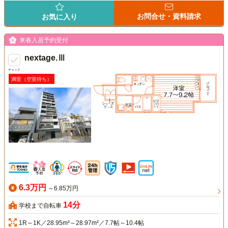
お問合せ・資料請求
お気に入り
来春入居予約受付
nextage.Ⅲ
チェック
満室（空室待ち）
6.3万円
～6.85万円
14分
学校まで自転車
1R～1K／28.95m²～28.97m²／7.7帖～10.4帖