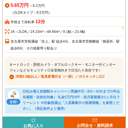
5.65万円
～6.2万円
（2LDKタイプ：8.5万円）
12分
学校まで自転車
1K～2LDK／24.23m²～48.46m²／8.1帖～23.4帖
名古屋市営桜通線「吹上」駅 徒歩4分、名古屋市営鶴舞線「御器所」駅
徒歩8分、その他最寄り駅あり
オートロック・防犯カメラ・ダブルロックキー・モニター付インター
フォンなどセキュリティ◎全室南向きで日当たり良好です♪
洋室8.0帖以上／家具家電付き（一部）／ガスキッチン2口
◎住み替え初期割キャンペーン実施中◎（8/3～9/30までの申込
先着順・在校生対象） 礼金5万円OFF・初月家賃最大1ヶ月分フ
リーレント ※対象部屋は「入居募集中の部屋情報」を参照くだ
さい。（表記条件より適用）
お問合せ・資料請求
お気に入り