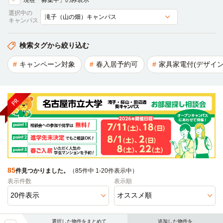
現在「募集中」のみ表示
選択中の
キャンパス
検索タグから絞り込む
キャンペーン対象
春入居予約可
家具家電付(デザイン
85
件見つかりました。
（85件中 1-20件表示中）
表示件数
表示順
選択した物件をまとめて
追加した物件を