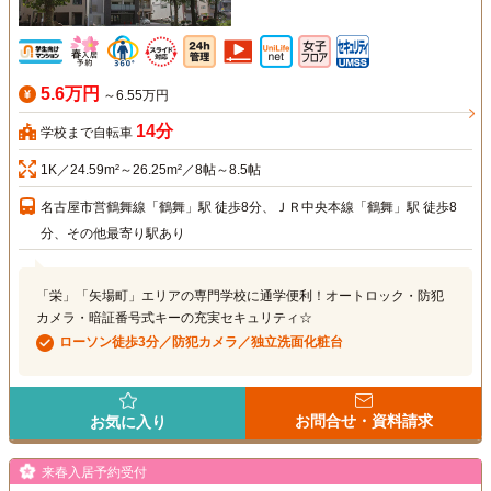
5.6万円
～6.55万円
14分
学校まで自転車
1K／24.59m²～26.25m²／8帖～8.5帖
名古屋市営鶴舞線「鶴舞」駅 徒歩8分、ＪＲ中央本線「鶴舞」駅 徒歩8
分、その他最寄り駅あり
「栄」「矢場町」エリアの専門学校に通学便利！オートロック・防犯
カメラ・暗証番号式キーの充実セキュリティ☆
ローソン徒歩3分／防犯カメラ／独立洗面化粧台
お問合せ・資料請求
お気に入り
来春入居予約受付