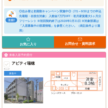
◎住み替え初期割キャンペーン実施中◎（7/1～9/30までの申込
先着順・在校生対象） 入館金7万円OFF・初月家賃最大1ヶ月分
フリーレント ※初回契約終了は2028年3月31日 ※対象部屋は
「入居募集中の部屋情報」を参照ください。（表記条件より適
用）
お問合せ・資料請求
お気に入り
来春入居予約受付
アビティ瑞穂
チェック
募集中