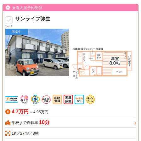
来春入居予約受付
サンライフ弥生
チェック
募集中
4.7万円
～4.95万円
10分
学校まで自転車
1K／27m²／8帖