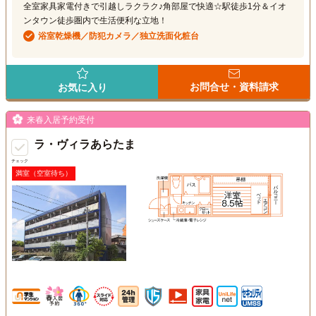
全室家具家電付きで引越しラクラク♪角部屋で快適☆駅徒歩1分＆イオ
ンタウン徒歩圏内で生活便利な立地！
浴室乾燥機／防犯カメラ／独立洗面化粧台
お問合せ・資料請求
お気に入り
来春入居予約受付
ラ・ヴィラあらたま
チェック
満室（空室待ち）