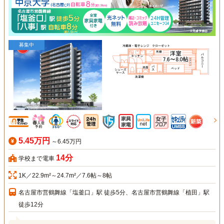
募集中
5.45万円
～6.45万円
14分
学校まで電車
1K／22.9m²～24.7m²／7.6帖～8帖
名古屋市営鶴舞線「塩釜口」駅 徒歩5分、名古屋市営鶴舞線「植田」駅
徒歩12分