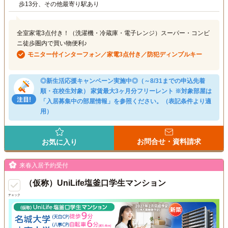
歩13分、その他最寄り駅あり
全室家電3点付き！（洗濯機・冷蔵庫・電子レンジ）スーパー・コンビ
ニ徒歩圏内で買い物便利♪
モニター付インターフォン／家電3点付き／防犯ディンプルキー
◎新生活応援キャンペーン実施中◎（～8/31までの申込先着
順・在校生対象） 家賃最大3ヶ月分フリーレント ※対象部屋は
「入居募集中の部屋情報」を参照ください。（表記条件より適
用）
お問合せ・資料請求
お気に入り
来春入居予約受付
（仮称）UniLife塩釜口学生マンション
チェック