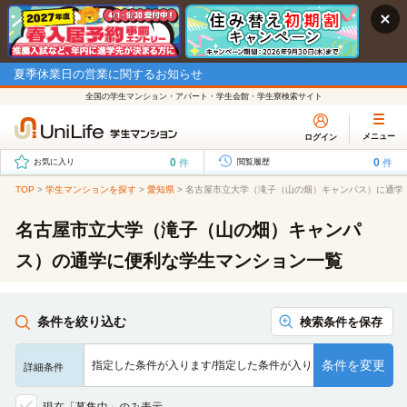
夏季休業日の営業に関するお知らせ
全国の学生マンション・アパート・学生会館・学生寮検索サイト
メニュー
ログイン
0
0
件
件
お気に入り
閲覧履歴
TOP
>
学生マンションを探す
>
愛知県
>
名古屋市立大学（滝子（山の畑）キャンパス）に通学
名古屋市立大学（滝子（山の畑）キャンパ
ス）の通学に便利な学生マンション一覧
条件を絞り込む
検索条件を保存
条件を変更
指定した条件が入ります/指定した条件が入ります/指定した条…
詳細条件