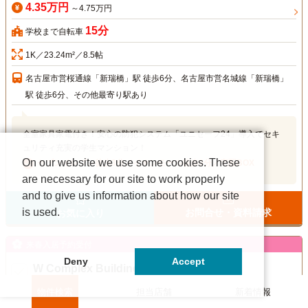
4.35万円
～4.75万円
15分
学校まで自転車
1K／23.24m²／8.5帖
名古屋市営桜通線「新瑞橋」駅 徒歩6分、名古屋市営名城線「新瑞橋」
駅 徒歩6分、その他最寄り駅あり
全室家具家電付き！安心の防犯システム「ユニセーフ24」導入でセキ
ュリティ充実の学生マンション！
On our website we use some cookies. These
セブンイレブン徒歩3分／イオンモール徒歩9分／宅配BOX
are necessary for our site to work properly
and to give us information about how our site
is used.
お問合せ・資料請求
お気に入り
来春入居予約受付
Deny
Accept
W Complex Building
チェック
物件検索
担当店舗
新着情報
満室（空室待ち）