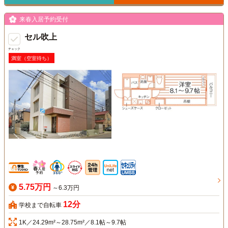
来春入居予約受付
セル吹上
チェック
満室（空室待ち）
5.75万円
～6.3万円
12分
学校まで自転車
1K／24.29m²～28.75m²／8.1帖～9.7帖