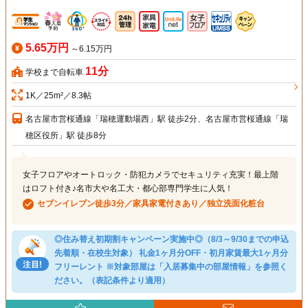
5.65万円
～6.15万円
11分
学校まで自転車
1K／25m²／8.3帖
名古屋市営桜通線「瑞穂運動場西」駅 徒歩2分、名古屋市営桜通線「瑞
穂区役所」駅 徒歩8分
女子フロアやオートロック・防犯カメラでセキュリティ充実！最上階
はロフト付き♪名市大や名工大・都心部専門学生に人気！
セブンイレブン徒歩3分／家具家電付きあり／独立洗面化粧台
◎住み替え初期割キャンペーン実施中◎（8/3～9/30までの申込
先着順・在校生対象） 礼金1ヶ月分OFF・初月家賃最大1ヶ月分
フリーレント ※対象部屋は「入居募集中の部屋情報」を参照く
ださい。（表記条件より適用）