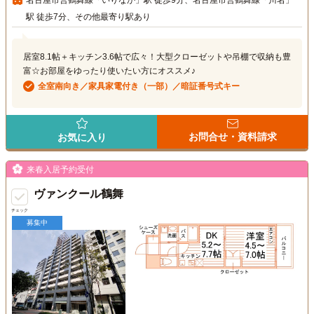
駅 徒歩7分、その他最寄り駅あり
居室8.1帖＋キッチン3.6帖で広々！大型クローゼットや吊棚で収納も豊
富☆お部屋をゆったり使いたい方にオススメ♪
全室南向き／家具家電付き（一部）／暗証番号式キー
お問合せ・資料請求
お気に入り
来春入居予約受付
ヴァンクール鶴舞
チェック
募集中