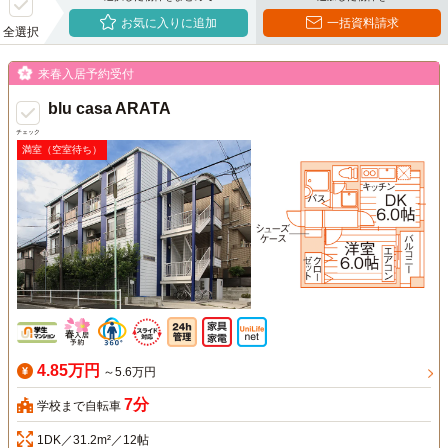
お気に入りに追加
一括資料請求
全選択
来春入居予約受付
blu casa ARATA
チェック
満室（空室待ち）
4.85万円
～5.6万円
7分
学校まで自転車
1DK／31.2m²／12帖