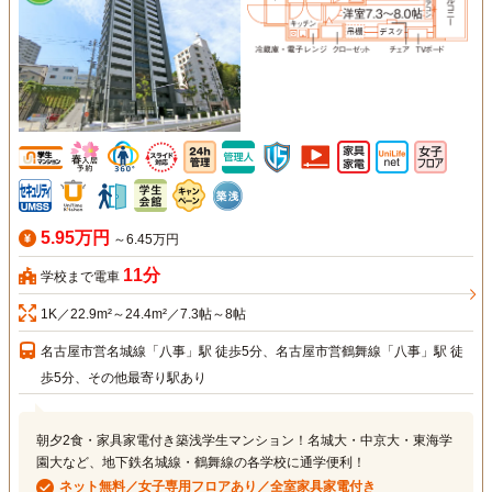
5.95万円
～6.45万円
11分
学校まで電車
1K／22.9m²～24.4m²／7.3帖～8帖
名古屋市営名城線「八事」駅 徒歩5分、名古屋市営鶴舞線「八事」駅 徒
歩5分、その他最寄り駅あり
朝夕2食・家具家電付き築浅学生マンション！名城大・中京大・東海学
園大など、地下鉄名城線・鶴舞線の各学校に通学便利！
ネット無料／女子専用フロアあり／全室家具家電付き