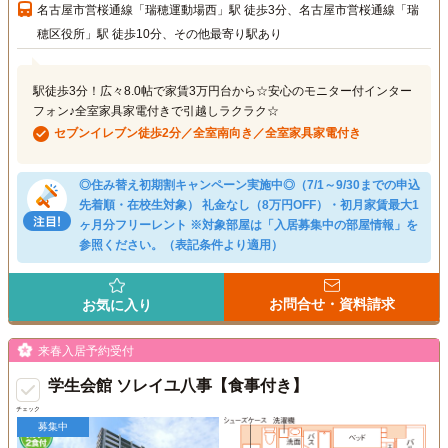
名古屋市営桜通線「瑞穂運動場西」駅 徒歩3分、名古屋市営桜通線「瑞
穂区役所」駅 徒歩10分、その他最寄り駅あり
駅徒歩3分！広々8.0帖で家賃3万円台から☆安心のモニター付インター
フォン♪全室家具家電付きで引越しラクラク☆
セブンイレブン徒歩2分／全室南向き／全室家具家電付き
◎住み替え初期割キャンペーン実施中◎（7/1～9/30までの申込
先着順・在校生対象） 礼金なし（8万円OFF）・初月家賃最大1
ヶ月分フリーレント ※対象部屋は「入居募集中の部屋情報」を
参照ください。（表記条件より適用）
お問合せ・資料請求
お気に入り
来春入居予約受付
学生会館 ソレイユ八事【食事付き】
チェック
募集中