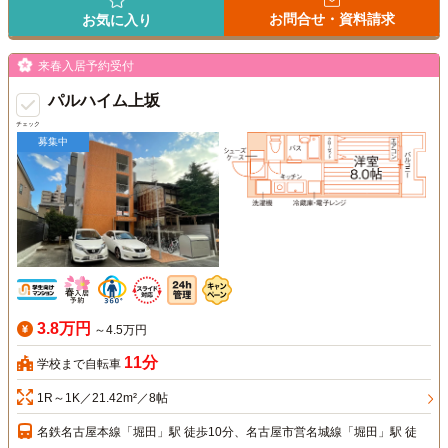
お問合せ・資料請求
お気に入り
来春入居予約受付
パルハイム上坂
チェック
募集中
3.8万円
～4.5万円
11分
学校まで自転車
1R～1K／21.42m²／8帖
名鉄名古屋本線「堀田」駅 徒歩10分、名古屋市営名城線「堀田」駅 徒