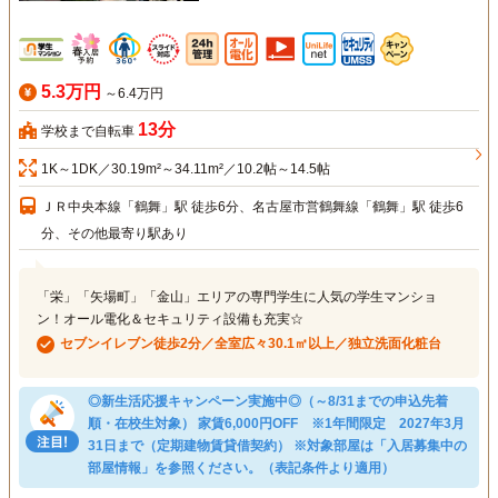
5.3万円
～6.4万円
13分
学校まで自転車
1K～1DK／30.19m²～34.11m²／10.2帖～14.5帖
ＪＲ中央本線「鶴舞」駅 徒歩6分、名古屋市営鶴舞線「鶴舞」駅 徒歩6
分、その他最寄り駅あり
「栄」「矢場町」「金山」エリアの専門学生に人気の学生マンショ
ン！オール電化＆セキュリティ設備も充実☆
セブンイレブン徒歩2分／全室広々30.1㎡以上／独立洗面化粧台
◎新生活応援キャンペーン実施中◎（～8/31までの申込先着
順・在校生対象） 家賃6,000円OFF ※1年間限定 2027年3月
31日まで（定期建物賃貸借契約） ※対象部屋は「入居募集中の
部屋情報」を参照ください。（表記条件より適用）