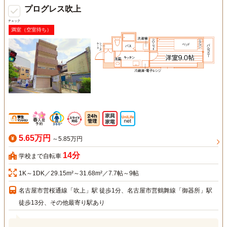
プログレス吹上
チェック
満室（空室待ち）
5.65万円
～5.85万円
14分
学校まで自転車
1K～1DK／29.15m²～31.68m²／7.7帖～9帖
名古屋市営桜通線「吹上」駅 徒歩1分、名古屋市営鶴舞線「御器所」駅
徒歩13分、その他最寄り駅あり