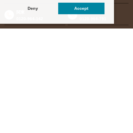
Deny
Accept
関東
東海・北信越
0120-964-142
0120-964-791
京都・滋賀
大阪・兵庫
0120-952-924
0120-351-830
中国・四国
九州・沖縄
0120-923-715
0120-912-781