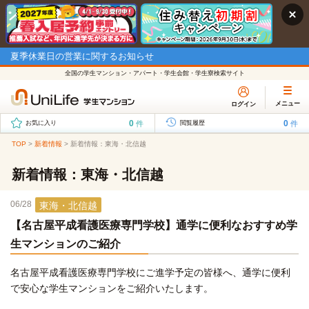
夏季休業日の営業に関するお知らせ
全国の学生マンション・アパート・学生会館・学生寮検索サイト
メニュー
ログイン
0
0
件
件
お気に入り
閲覧履歴
TOP
>
新着情報
>
新着情報：東海・北信越
新着情報：東海・北信越
06/28
東海・北信越
【名古屋平成看護医療専門学校】通学に便利なおすすめ学
生マンションのご紹介
名古屋平成看護医療専門学校にご進学予定の皆様へ、通学に便利
で安心な学生マンションをご紹介いたします。