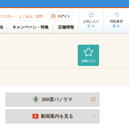
めての方へ
よくあるご質問
ログイン
お気に入り
閲覧履歴
0
0
件
件
理由
キャンペーン・特集
店舗情報
お気に入り
募集中
2026/07/28 AM 10:40現在
360度パノラマ
動画案内を見る