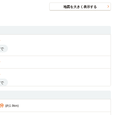
地図を大きく表示する
分
まで
分
分
まで
分
まで
8分
(約1.9km)