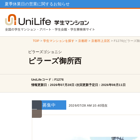
夏季休業日の営業に関するお知らせ
TOP
>
学生マンションを探す
>
京都府
>
京都市上京区
>
F1276(ピラーズ
ピラーズゴショニシ
ピラーズ御所西
UniLifeコード：F1276
情報更新日：2026年07月28日 /次回更新予定日：2026年08月11日
募集中
2026/07/28 AM 10:40現在