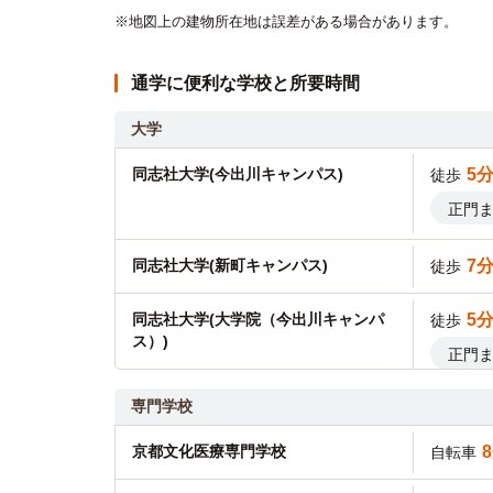
※地図上の建物所在地は誤差がある場合があります。
通学に便利な学校と所要時間
大学
同志社大学(今出川キャンパス)
5
徒歩
正門
同志社大学(新町キャンパス)
7
徒歩
同志社大学(大学院（今出川キャンパ
5
徒歩
ス）)
正門
専門学校
同志社女子大学(今出川キャンパス)
9
徒歩
正門
京都文化医療専門学校
自転車