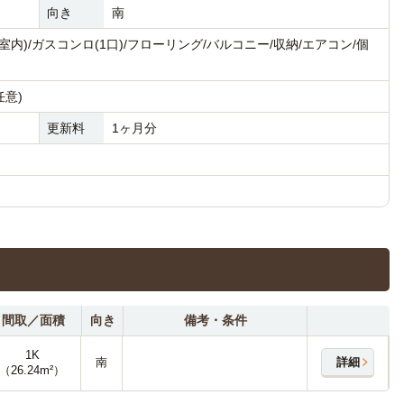
向き
南
内)/ガスコンロ(1口)/フローリング/バルコニー/収納/エアコン/個
任意)
更新料
1ヶ月分
間取／面積
向き
備考・条件
1K
南
詳細
（26.24m²）