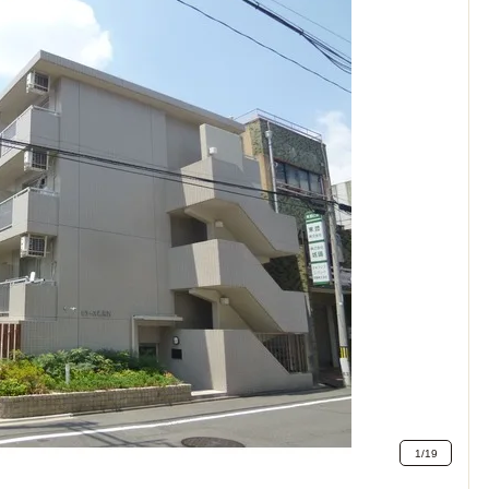
1
/
19