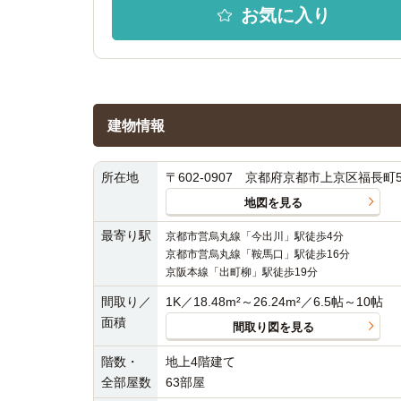
お気に入り
建物情報
所在地
〒602-0907 京都府京都市上京区福長町53
地図を見る
最寄り駅
京都市営烏丸線「今出川」駅徒歩4分
京都市営烏丸線「鞍馬口」駅徒歩16分
京阪本線「出町柳」駅徒歩19分
間取り／
1K／18.48m²～26.24m²／6.5帖～10帖
面積
間取り図を見る
階数・
地上4階建て
全部屋数
63部屋