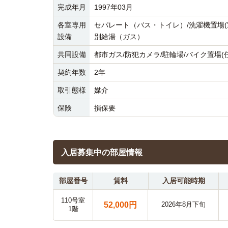
完成年月
1997年03月
各室専用
セパレート（バス・トイレ）/洗濯機置場(室
設備
別給湯（ガス）
共同設備
都市ガス/防犯カメラ/駐輪場/バイク置場(
契約年数
2年
取引態様
媒介
保険
損保要
入居募集中の部屋情報
部屋番号
賃料
入居可能時期
110号室
52,000円
2026年8月下旬
1階