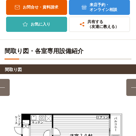
自転車
12分
京都アートスクール（北大路駅前校）
来店予約・
14分
お問合せ・資料請求
オンライン相談
(約3.4km)
正門
自転車17分（約3.9km）
共有する
自転車
お気に入り
京都芸術大学(大学院)
（友達に教える）
7分
(約1.6km)
自転車7分（約1,660m）
自転車
間取り図・各室専用設備紹介
京都ノートルダム女子大学(大学院)
8分
(約1.9km)
自転車約8分（約1,900m）正門
間取り図
自転車
京都府立大学(大学院)
10分
(約2.3km)
自転車約10分（約2,300m）正門
自転車
京都大学(大学院)
14分
(約3.3km)
京都精華大学(大学院)
電車
11分