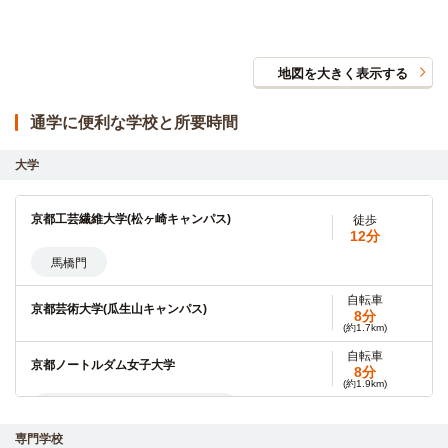
地図を大きく表示する
通学に便利な学校と所要時間
大学
京都工芸繊維大学(松ヶ崎キャンパス)
徒歩
12分
馬橋門
自転車
京都芸術大学(瓜生山キャンパス)
8分
(約1.7km)
自転車
京都ノートルダム女子大学
8分
(約1.9km)
自転車約8分（約1,900m）正門
専門学校
自転車