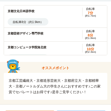
京都府立大学(下鴨キャンパス)
10分
(約2.3km)
自転車
京都文化日本語学校
自転車約10分（約2,300m）正門
7分
(約1.7km)
自転車
自転車8分（約1.9km）
京都大学(吉田キャンパス)
13分
(約3.1km)
自転車
京都芸術デザイン専門学校
自転車14分（約3,200m）
8分
(約1.9km)
自転車
自転車
京都情報大学院大学(百万遍キャンパス)
京都コンピュータ学院洛北校
11分
10分
(約2.6km)
(約2.3km)
自転車9分（約2.1km）
京都精華大学
電車
11分
自転車
オススメポイント
京都バレエ専門学校(北白川スタジオ)
修学院（叡山電鉄本線10分）→京都精華大前→（徒歩1分）
11分
(約2.5km)
→京都精華大学
京都工芸繊維大・京都造形芸術大・京都府立大・京都精華
自転車11分（約2.5km）
自転車
大・京都ノートルダム大の学生さんにおすすめです♪この家
大谷大学(本部キャンパス)
14分
自転車
賃でセパレートはお得です♪是非ご見学ください！
(約3.3km)
京都コンピュータ学院鴨川校
13分
(約3.1km)
自転車15分（約3.5km）
自転車13分（約3.1km）
京都工芸繊維大学(大学院)
徒歩