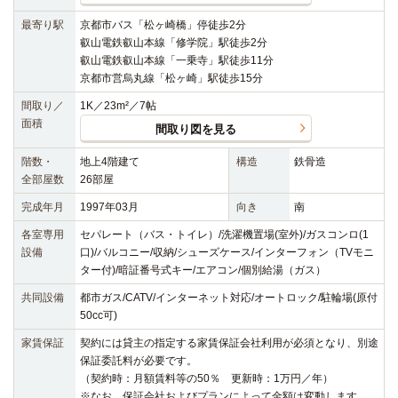
最寄り駅
京都市バス「松ヶ崎橋」停徒歩2分
叡山電鉄叡山本線「修学院」駅徒歩2分
叡山電鉄叡山本線「一乗寺」駅徒歩11分
京都市営烏丸線「松ヶ崎」駅徒歩15分
間取り／
1K／23m²／7帖
面積
間取り図を見る
階数・
地上4階建て
構造
鉄骨造
全部屋数
26部屋
完成年月
1997年03月
向き
南
各室専用
セパレート（バス・トイレ）/洗濯機置場(室外)/ガスコンロ(1
設備
口)/バルコニー/収納/シューズケース/インターフォン（TVモニ
ター付)/暗証番号式キー/エアコン/個別給湯（ガス）
共同設備
都市ガス/CATV/インターネット対応/オートロック/駐輪場(原付
50cc可)
家賃保証
契約には貸主の指定する家賃保証会社利用が必須となり、別途
保証委託料が必要です。
（契約時：月額賃料等の50％ 更新時：1万円／年）
※なお、保証会社およびプランによって金額は変動します。