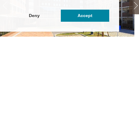
Deny
Accept
都工芸繊維大学指定宿舎 松ヶ崎学生館
ド
3.95万円
～4.65万円
都府京都市左京区松ケ崎修理式町12-2
京
都市営バス「松ヶ崎海尻町」停徒歩3分
京
都市営烏丸線「松ヶ崎」駅 徒歩4分
叡
そ