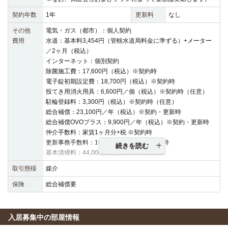
契約年数
1年
更新料
なし
その他
電気・ガス（都市）：個人契約
費用
水道：基本料3,454円（管轄水道局料金に準ずる）+メーター
／2ヶ月（税込）
インターネット：個別契約
除菌施工費：17,600円（税込）※契約時
電子錠初期設定費：18,700円（税込）※契約時
投てき用消火用具：6,600円／個（税込）※契約時（任意）
駐輪登録料：3,300円（税込）※契約時（任意）
総合補償：23,100円／年（税込）※契約・更新時
総合補償OVOプラス：9,900円／年（税込）※契約・更新時
仲介手数料：家賃1ヶ月分+税 ※契約時
更新事務手数料：16,500円（税込）※更新時
続きを読む
基本清掃料：44,000円（税込）※退去時
取引態様
媒介
保険
総合補償要
入居募集中の部屋情報