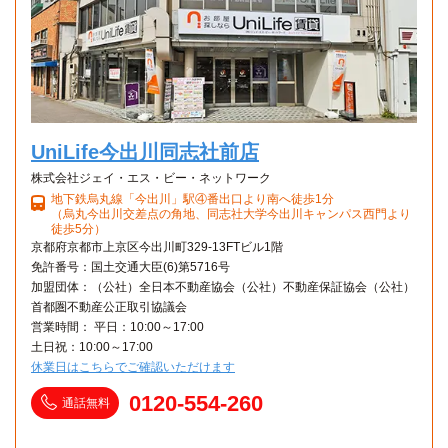
UniLife今出川同志社前店
株式会社ジェイ・エス・ビー・ネットワーク
地下鉄烏丸線「今出川」駅④番出口より南へ徒歩1分
（烏丸今出川交差点の角地、同志社大学今出川キャンパス西門より
徒歩5分）
京都府京都市上京区今出川町329-13FTビル1階
免許番号：国土交通大臣(6)第5716号
加盟団体：（公社）全日本不動産協会（公社）不動産保証協会（公社）
首都圏不動産公正取引協議会
営業時間： 平日：10:00～17:00
土日祝：10:00～17:00
休業日はこちらでご確認いただけます
0120-554-260
通話無料