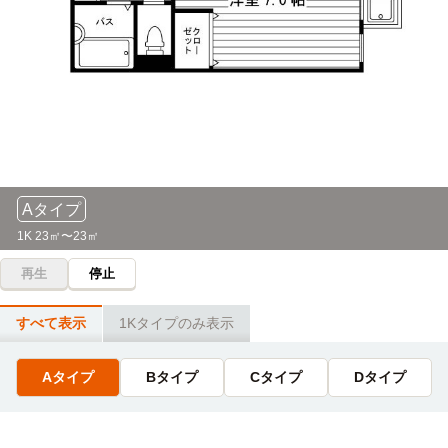
修学院（叡山電鉄本線10分）→京都精華大前→（徒歩1分）
→京都精華大学
自転車
大谷大学(大学院)
14分
(約3.3km)
自転車15分（約3.5km）
京都産業大学(大学院)
バス＋電車
18分
修学院（叡山電鉄本線11分）→二軒茶屋→（徒歩1分）→二
Aタイプ
軒茶屋無料シャトルバス（6分）→京都産業大学
1K 23㎡〜23㎡
成安造形大学
バス＋電車
再生
停止
69分
松ヶ崎駅→（地下鉄烏丸線17分）→京都駅→（JR湖西線20
すべて表示
1Kタイプのみ表示
分）→おごと温泉→（バス3分）
Aタイプ
Bタイプ
Cタイプ
Dタイプ