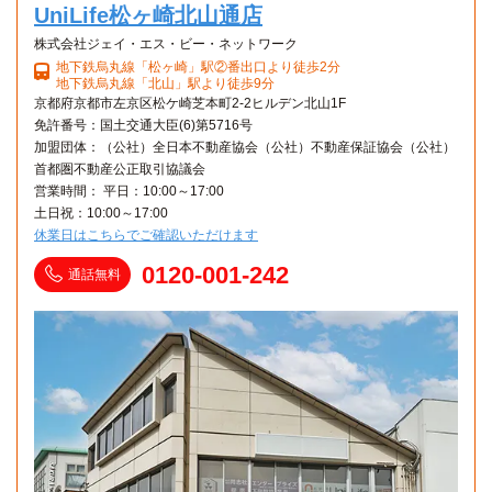
UniLife松ヶ崎北山通店
株式会社ジェイ・エス・ビー・ネットワーク
地下鉄烏丸線「松ヶ崎」駅②番出口より徒歩2分
地下鉄烏丸線「北山」駅より徒歩9分
京都府京都市左京区松ケ崎芝本町2-2ヒルデン北山1F
免許番号：国土交通大臣(6)第5716号
加盟団体：（公社）全日本不動産協会（公社）不動産保証協会（公社）
首都圏不動産公正取引協議会
営業時間： 平日：10:00～17:00
土日祝：10:00～17:00
休業日はこちらでご確認いただけます
0120-001-242
通話無料