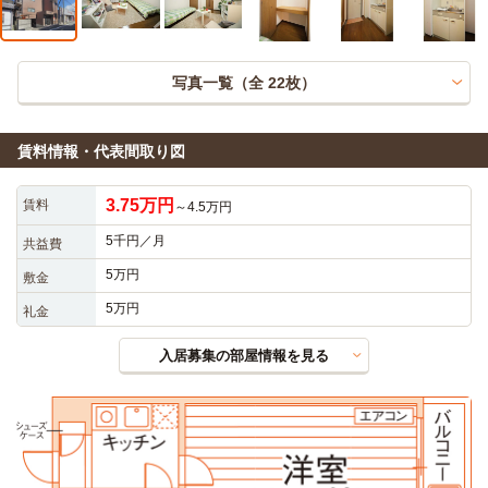
写真一覧（全
22
枚）
賃料情報・代表間取り図
3.75万円
賃料
～4.5万円
5千円／月
共益費
5万円
敷金
5万円
礼金
入居募集の部屋情報を見る