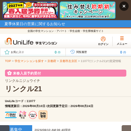
夏季休業日の営業に関するお知らせ
全国の学生マンション・アパート・学生会館・学生寮検索サイト
メニュー
ログイン
0
0
件
件
お気に入り
閲覧履歴
TOP
>
学生マンションを探す
>
京都府
>
京都市左京区
>
11077(リンクル21)の賃貸情報
来春入居予約受付
リンクルニジュウイチ
リンクル21
UniLifeコード：11077
情報更新日：2026年08月10日 /次回更新予定日：2026年08月24日
募集中
2026/08/10 AM 06:40現在