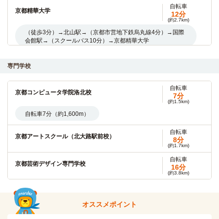
自転車
京都精華大学
12分
(約2.7km)
（徒歩3分）→北山駅→（京都市営地下鉄烏丸線4分）→国際
会館駅→（スクールバス10分）→京都精華大学
京都府立大学(下鴨キャンパス)
徒歩
専門学校
9分
自転車約3分（約700m）正門
自転車
京都コンピュータ学院洛北校
7分
(約1.5km)
京都府立大学(大学院)
徒歩
自転車7分（約1,600m）
9分
自転車
京都ノートルダム女子大学
徒歩
京都アートスクール（北大路駅前校）
8分
10分
(約1.7km)
徒歩約10分（約800m）正門
自転車
京都芸術デザイン専門学校
16分
(約3.8km)
京都ノートルダム女子大学(大学院)
徒歩
10分
大原簿記ビジネス公務員専門学校（京都校）
電車
11分
自転車
オススメポイント
京都工芸繊維大学(松ヶ崎キャンパス)
6分
北山→（京都市営地下鉄烏丸線11分）→四条
(約1.4km)