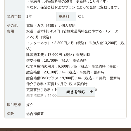
（契約時：月額賃料等の50％ 更新時：1万円／年）
※なお、保証会社およびプランによって金額は変動します。
契約年数
1年
更新料
なし
その他
電気・ガス（都市）：個人契約
費用
水道：基本料3,454円（管轄水道局料金に準ずる）+メーター
／2ヶ月（税込）
インターネット：3,300円／月（税込） ※加入金13,200円（税
込）
除菌施工費：17,600円（税込）※契約時
鍵交換費：18,700円（税込）※契約時
投てき用消火用具：6,600円／個（税込）※契約時（任意）
総合補償：23,100円／年（税込）※契約・更新時
総合補償OVOプラス：9,900円／年（税込）※契約・更新時
仲介手数料：家賃1ヶ月分+税 ※契約時
更新事務手数料：16,500円（税込）※更新時
続きを読む
基本清掃料：44,000円（税込）※退去時
取引態様
媒介
保険
総合補償要