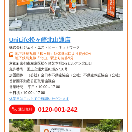
UniLife松ヶ崎北山通店
株式会社ジェイ・エス・ビー・ネットワーク
地下鉄烏丸線「松ヶ崎」駅②番出口より徒歩2分
地下鉄烏丸線「北山」駅より徒歩9分
京都府京都市左京区松ケ崎芝本町2-2ヒルデン北山1F
免許番号：国土交通大臣(6)第5716号
加盟団体：（公社）全日本不動産協会（公社）不動産保証協会（公社）
首都圏不動産公正取引協議会
営業時間： 平日：10:00～17:00
土日祝：10:00～17:00
休業日はこちらでご確認いただけます
0120-001-242
通話無料