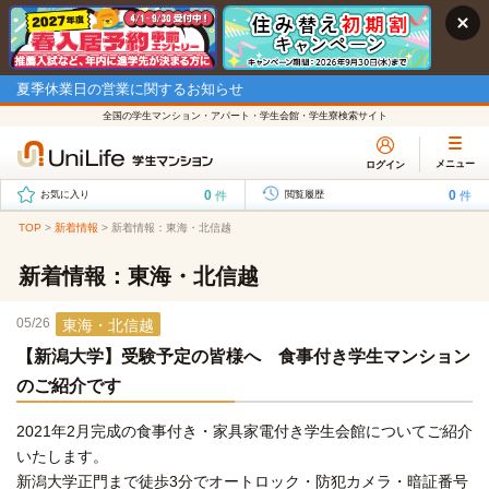
夏季休業日の営業に関するお知らせ
全国の学生マンション・アパート・学生会館・学生寮検索サイト
メニュー
ログイン
0
0
件
件
お気に入り
閲覧履歴
TOP
>
新着情報
>
新着情報：東海・北信越
新着情報：東海・北信越
05/26
東海・北信越
【新潟大学】受験予定の皆様へ 食事付き学生マンション
のご紹介です
2021年2月完成の食事付き・家具家電付き学生会館についてご紹介
いたします。
新潟大学正門まで徒歩3分でオートロック・防犯カメラ・暗証番号