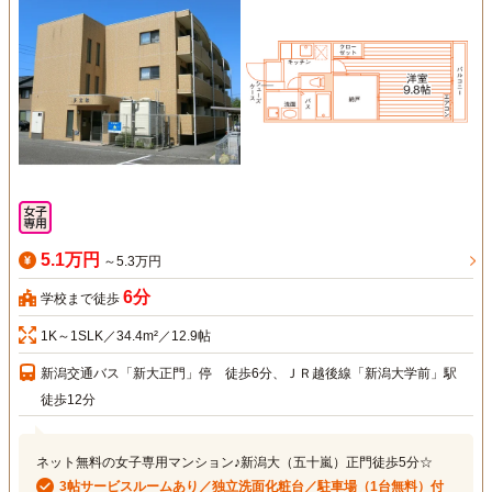
5.1万円
～5.3万円
6分
学校まで徒歩
1K～1SLK／34.4m²／12.9帖
新潟交通バス「新大正門」停 徒歩6分、ＪＲ越後線「新潟大学前」駅
徒歩12分
ネット無料の女子専用マンション♪新潟大（五十嵐）正門徒歩5分☆
3帖サービスルームあり／独立洗面化粧台／駐車場（1台無料）付