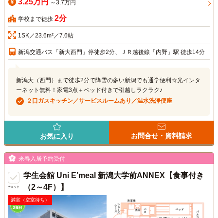
3.25万円
～3.7万円
2分
学校まで徒歩
1SK／23.6m²／7.6帖
新潟交通バス「新大西門」停徒歩2分、ＪＲ越後線「内野」駅 徒歩14分
新潟大（西門）まで徒歩2分で降雪の多い新潟でも通学便利☆光インタ
ーネット無料！家電3点＋ベッド付きで引越しラクラク♪
２口ガスキッチン／サービスルームあり／温水洗浄便座
お問合せ・資料請求
お気に入り
来春入居予約受付
学生会館 Uni E’meal 新潟大学前ANNEX【食事付き
（2～4F）】
チェック
満室（空室待ち）