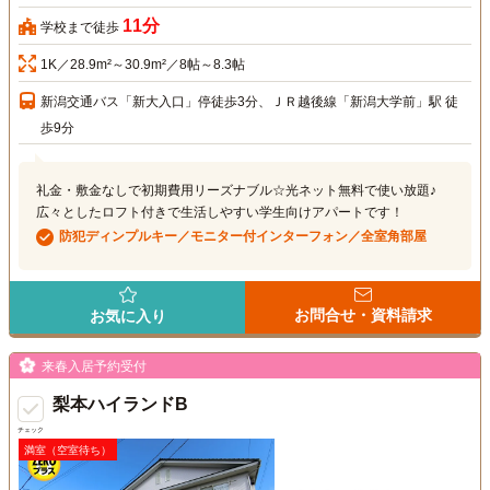
11分
学校まで徒歩
1K／28.9m²～30.9m²／8帖～8.3帖
新潟交通バス「新大入口」停徒歩3分、ＪＲ越後線「新潟大学前」駅 徒
歩9分
礼金・敷金なしで初期費用リーズナブル☆光ネット無料で使い放題♪
広々としたロフト付きで生活しやすい学生向けアパートです！
防犯ディンプルキー／モニター付インターフォン／全室角部屋
お問合せ・資料請求
お気に入り
来春入居予約受付
梨本ハイランドB
チェック
満室（空室待ち）