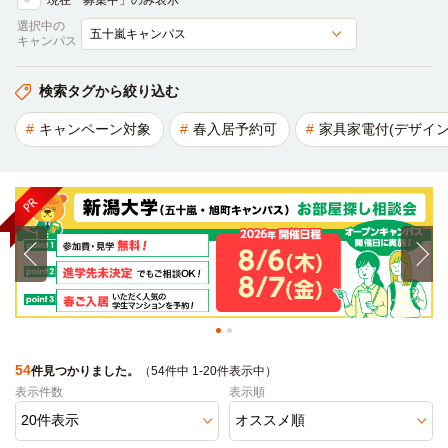
現在「募集中」のみ表示
選択中の
キャンパス
検索タグから絞り込む
キャンペーン対象
春入居予約可
家具家電付(デザイン
54
件見つかりました。
（54件中 1-20件表示中）
表示件数
表示順