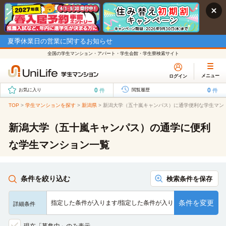
夏季休業日の営業に関するお知らせ
全国の学生マンション・アパート・学生会館・学生寮検索サイト
メニュー
ログイン
0
0
件
件
お気に入り
閲覧履歴
TOP
>
学生マンションを探す
>
新潟県
>
新潟大学（五十嵐キャンパス）に通学便利な学生マン
新潟大学（五十嵐キャンパス）の通学に便利
な学生マンション一覧
条件を絞り込む
検索条件を保存
条件を変更
指定した条件が入ります/指定した条件が入ります/指定した条…
詳細条件