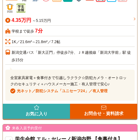
4.35万円
～5.15万円
7分
学校まで徒歩
1K／21.6m²～21.8m²／7.2帖
新潟交通バス「新大正門」停徒歩7分、ＪＲ越後線「新潟大学前」駅 徒
歩15分
全室家具家電＋食事付きで引越しラクラク☆防犯カメラ・オートロッ
クのセキュリティ＋ハウスメーカー施工・有人管理で安心♪
光ネット／防犯システム「ユニセーフ24」／有人管理
お問合せ・資料請求
お気に入り
来春入居予約受付
学生会館 エル・セレーノ新潟内野 【食事付き】