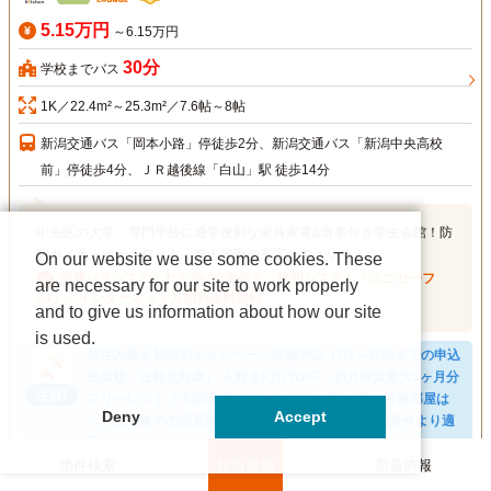
5.15万円
～6.15万円
30分
学校までバス
1K／22.4m²～25.3m²／7.6帖～8帖
新潟交通バス「岡本小路」停徒歩2分、新潟交通バス「新潟中央高校
前」停徒歩4分、ＪＲ越後線「白山」駅 徒歩14分
中央区の大学・専門学校に通学便利な家具家電&食事付き学生会館！防
犯カメラ・オートロック・有人管理の充実セキュリティ☆
On our website we use some cookies. These
栄養バランスのとれた朝夕2食付き／防犯システム「ユニセーフ
are necessary for our site to work properly
24」／インターネット月額利用料無料
and to give us information about how our site
is used.
◎住み替え初期割キャンペーン実施中◎（7/1～9/30までの申込
先着順・在校生対象） 入館金5万円OFF・初月家賃最大1ヶ月分
フリーレント ※初回契約終了は2028年3月31日 ※対象部屋は
Deny
Accept
「入居募集中の部屋情報」を参照ください。（表記条件より適
用）
物件検索
担当店舗
新着情報