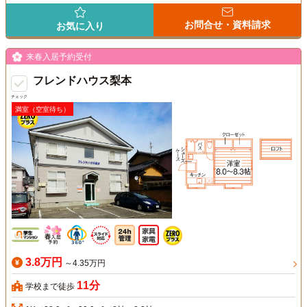
お問合せ・資料請求
お気に入り
来春入居予約受付
フレンドハウス梨本
チェック
満室（空室待ち）
3.8万円
～4.35万円
11分
学校まで徒歩