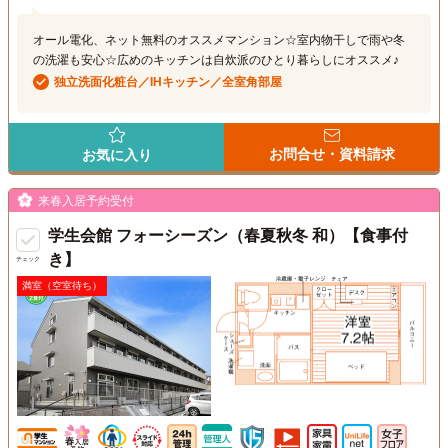
オール電化、ネット無料のオススメマンション☆室内物干しで雨や冬
の洗濯も安心☆広めのキッチンは自炊派のひとり暮らしにオススメ♪
独立洗面化粧台／IHキッチン／全室角部屋
お問合せ・資料請求
お気に入り
来春入居予約受付
学生会館 フォーシーズン（春夏秋冬 和）【食事付
き】
チェック
満室（空室待ち）