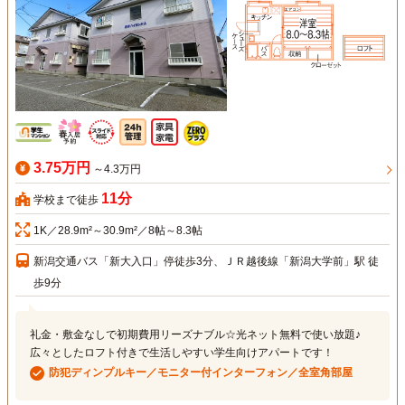
3.75万円
～4.3万円
11分
学校まで徒歩
1K／28.9m²～30.9m²／8帖～8.3帖
新潟交通バス「新大入口」停徒歩3分、ＪＲ越後線「新潟大学前」駅 徒
歩9分
礼金・敷金なしで初期費用リーズナブル☆光ネット無料で使い放題♪
広々としたロフト付きで生活しやすい学生向けアパートです！
防犯ディンプルキー／モニター付インターフォン／全室角部屋