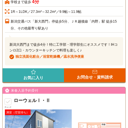
4分
学校まで徒歩
1R～1LDK／27.3m²～32.2m²／9.9帖～11.9帖
新潟交通バス「新大西門」停徒歩5分、ＪＲ越後線「内野」駅 徒歩15
分、その他最寄り駅あり
新潟大西門まで徒歩4分！特に工学部・理学部生にオススメです！IHコ
ンロ2口・カウンターキッチンで料理も楽しく♪
独立洗面化粧台／浴室乾燥機／温水洗浄便座
お問合せ・資料請求
お気に入り
来春入居予約受付
ローウェルⅠ・Ⅱ
チェック
満室（空室待ち）