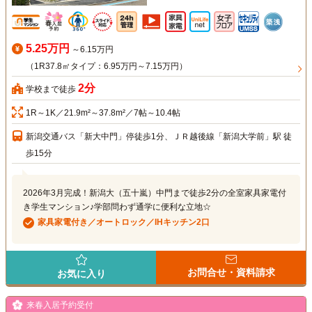
5.25万円
～6.15万円
（1R37.8㎡タイプ：6.95万円～7.15万円）
2分
学校まで徒歩
1R～1K／21.9m²～37.8m²／7帖～10.4帖
新潟交通バス「新大中門」停徒歩1分、ＪＲ越後線「新潟大学前」駅 徒
歩15分
2026年3月完成！新潟大（五十嵐）中門まで徒歩2分の全室家具家電付
き学生マンション♪学部問わず通学に便利な立地☆
家具家電付き／オートロック／IHキッチン2口
お問合せ・資料請求
お気に入り
来春入居予約受付