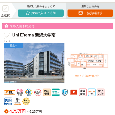
選択した物件をまとめて
追加した物件を
お気に入りに追加
一括資料請求
全選択
来春入居予約受付
Uni E’terna 新潟大学南
チェック
募集中
4.75万円
～6.25万円