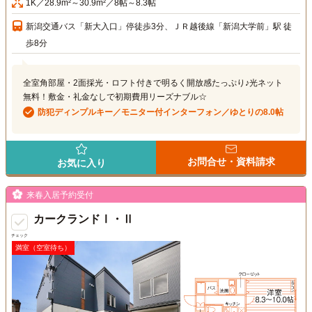
1K／28.9m²～30.9m²／8帖～8.3帖
新潟交通バス「新大入口」停徒歩3分、ＪＲ越後線「新潟大学前」駅 徒
歩8分
全室角部屋・2面採光・ロフト付きで明るく開放感たっぷり♪光ネット
無料！敷金・礼金なしで初期費用リーズナブル☆
防犯ディンプルキー／モニター付インターフォン／ゆとりの8.0帖
お問合せ・資料請求
お気に入り
来春入居予約受付
カークランドⅠ・Ⅱ
チェック
満室（空室待ち）