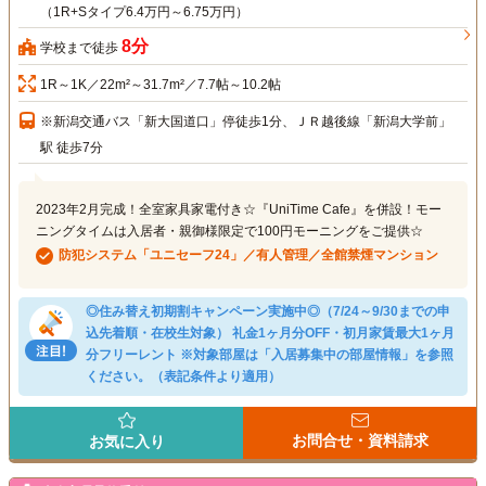
（1R+Sタイプ6.4万円～6.75万円）
8分
学校まで徒歩
1R～1K／22m²～31.7m²／7.7帖～10.2帖
※新潟交通バス「新大国道口」停徒歩1分、ＪＲ越後線「新潟大学前」
駅 徒歩7分
2023年2月完成！全室家具家電付き☆『UniTime Cafe』を併設！モー
ニングタイムは入居者・親御様限定で100円モーニングをご提供☆
防犯システム「ユニセーフ24」／有人管理／全館禁煙マンション
◎住み替え初期割キャンペーン実施中◎（7/24～9/30までの申
込先着順・在校生対象） 礼金1ヶ月分OFF・初月家賃最大1ヶ月
分フリーレント ※対象部屋は「入居募集中の部屋情報」を参照
ください。（表記条件より適用）
お問合せ・資料請求
お気に入り