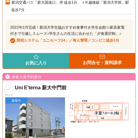
新潟交通バス「新大国道口」停 徒歩1分、ＪＲ越後線「新潟大学前」駅
徒歩7分
2022年2月完成！新潟大学生協おすすめ食事付き学生会館☆家具家電
付きで引越しスムーズ♪学生さんの生活に合わせた「夕食選択制」♪
防犯システム「ユニセーフ24」／有人管理／コンビニ徒歩1分
お問合せ・資料請求
お気に入り
来春入居予約受付
Uni E’terna 新大中門前
チェック
募集中