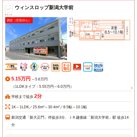
ウィンスロップ新潟大学前
チェック
満室（空室待ち）
5.15万円
～5.6万円
（1LDKタイプ：5.55万円～6.0万円）
2分
学校まで徒歩
1K～1LDK／25.6m²～30.4m²／8.5帖～10.1帖
新潟交通「新大正門」停徒歩3分、ＪＲ越後線「新潟大学前」駅 徒歩14
分