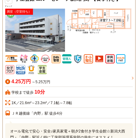
チェック
満室（空室待ち）
4.25万円
～5.25万円
10分
学校まで徒歩
1K／21.6m²～23.2m²／7.1帖～7.8帖
ＪＲ越後線「内野」駅 徒歩4分
オール電化で安心・安全♪家具家電＋朝夕2食付き学生会館☆新潟大西
門・「内野」駅近く特に工学部等理系学部の学生にオススメ！