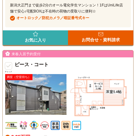
新潟大正門まで徒歩2分のオール電化学生マンション！1FはUniLife店
舗で安心♪宅配BOXは不在時の荷物の受取りに便利☆
オートロック／防犯カメラ／暗証番号式キー
お問合せ・資料請求
お気に入り
来春入居予約受付
ピース・コート
チェック
満室（空室待ち）