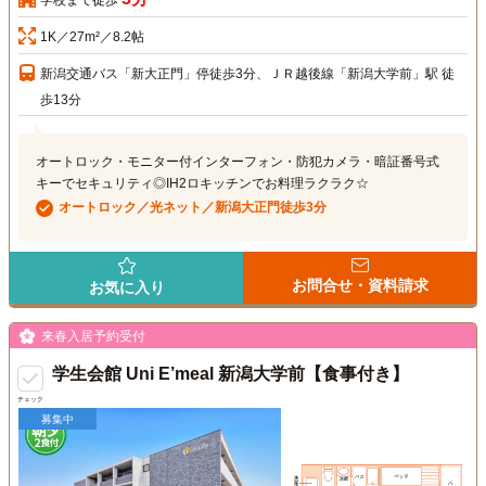
学校まで徒歩
1K／27m²／8.2帖
新潟交通バス「新大正門」停徒歩3分、ＪＲ越後線「新潟大学前」駅 徒
歩13分
オートロック・モニター付インターフォン・防犯カメラ・暗証番号式
キーでセキュリティ◎IH2ロキッチンでお料理ラクラク☆
オートロック／光ネット／新潟大正門徒歩3分
お問合せ・資料請求
お気に入り
来春入居予約受付
学生会館 Uni E’meal 新潟大学前【食事付き】
チェック
募集中