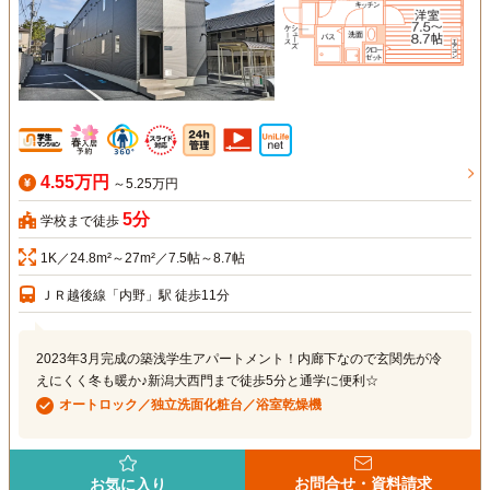
4.55万円
～5.25万円
5分
学校まで徒歩
1K／24.8m²～27m²／7.5帖～8.7帖
ＪＲ越後線「内野」駅 徒歩11分
2023年3月完成の築浅学生アパートメント！内廊下なので玄関先が冷
えにくく冬も暖か♪新潟大西門まで徒歩5分と通学に便利☆
オートロック／独立洗面化粧台／浴室乾燥機
お問合せ・資料請求
お気に入り