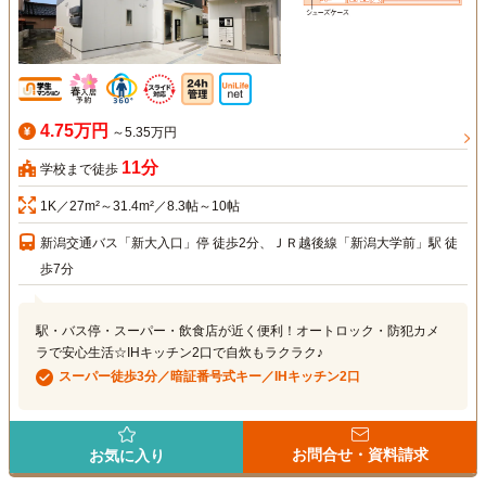
4.75万円
～5.35万円
11分
学校まで徒歩
1K／27m²～31.4m²／8.3帖～10帖
新潟交通バス「新大入口」停 徒歩2分、ＪＲ越後線「新潟大学前」駅 徒
歩7分
駅・バス停・スーパー・飲食店が近く便利！オートロック・防犯カメ
ラで安心生活☆IHキッチン2口で自炊もラクラク♪
スーパー徒歩3分／暗証番号式キー／IHキッチン2口
お問合せ・資料請求
お気に入り