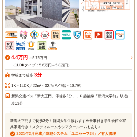
4.4万円
～5.75万円
（1LDKタイプ：5.6万円～5.8万円）
3分
学校まで徒歩
1K～1LDK／22m²～32.7m²／7帖～10.7帖
新潟交通バス「新大正門」停徒歩2分、ＪＲ越後線「新潟大学前」駅 徒
歩13分
新潟大正門まで徒歩3分！新潟大学生協おすすめ食事付き学生会館☆家
具家電付き！スタディルームやシアタールームもあり♪
2021年2月完成／防犯システム「ユニセーフ24」／有人管理