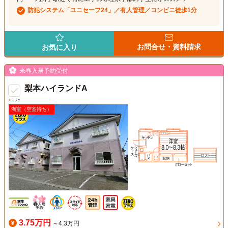
防犯システム「ユニセーフ24」／有人管理／コンビニ徒歩1分
お問合せ・資料請求
お気に入り
来春入居予約受付
梨本ハイランドA
チェック
満室（空室待ち）
3.75万円
～4.3万円