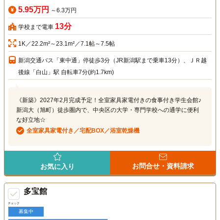
5.95万円
～6.3万円
13分
学校まで電車
1K／22.2m²～23.1m²／7.1帖～7.5帖
新潟交通バス「東中通」停徒歩3分（JR新潟駅まで乗車13分）、ＪＲ越
後線「白山」駅 自転車7分(約1.7km)
《新築》2027年2月完成予定！全室家具家電付きの食事付き学生会館♪
新潟大（旭町）徒歩圏内で、中央区の大学・専門学校への通学に便利
な好立地☆
全室家具家電付き／宅配BOX／浴室乾燥機
お問合せ・資料請求
お気に入り
多宝館
チェック
募集中