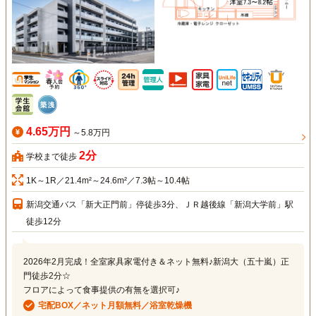
4.65万円
～5.8万円
2分
学校まで徒歩
1K～1R／21.4m²～24.6m²／7.3帖～10.4帖
新潟交通バス「新大正門前」停徒歩3分、ＪＲ越後線「新潟大学前」駅
徒歩12分
2026年2月完成！全室家具家電付き＆ネット無料♪新潟大（五十嵐）正
門徒歩2分☆
フロアによって食事提供の有無を選択可♪
宅配BOX／ネット月額無料／浴室乾燥機