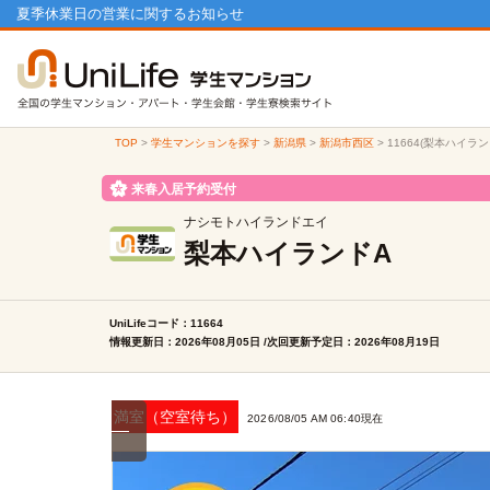
夏季休業日の営業に関するお知らせ
TOP
>
学生マンションを探す
>
新潟県
>
新潟市西区
>
11664(梨本ハイラ
来春入居予約受付
ナシモトハイランドエイ
梨本ハイランドA
UniLifeコード：11664
情報更新日：2026年08月05日 /次回更新予定日：2026年08月19日
満室（空室待ち）
2026/08/05 AM 06:40現在