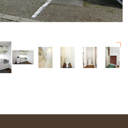
1
/
26