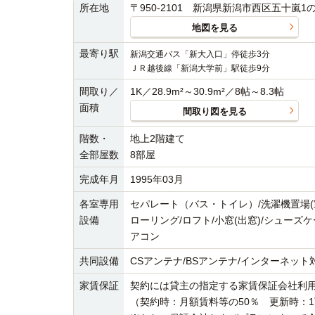
所在地
〒950-2101 新潟県新潟市西区五十嵐1の町
地図を見る
最寄り駅
新潟交通バス「新大入口」停徒歩3分
ＪＲ越後線「新潟大学前」駅徒歩9分
間取り／
1K／28.9m²～30.9m²／8帖～8.3帖
面積
間取り図を見る
階数・
地上2階建て
全部屋数
8部屋
完成年月
1995年03月
各室専用
セパレート（バス・トイレ）/洗濯機置場(室
設備
ローリング/ロフト/小窓(出窓)/シューズ
アコン
共同設備
CSアンテナ/BSアンテナ/インターネット対
家賃保証
契約には貸主の指定する家賃保証会社利
（契約時：月額賃料等の50％ 更新時：