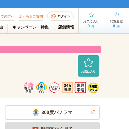
めての方へ
よくあるご質問
ログイン
お気に入り
閲覧履歴
0
0
件
件
理由
キャンペーン・特集
店舗情報
お気に入り
室（空室待ち）
2026/08/05 AM 06:40現在
360度パノラマ