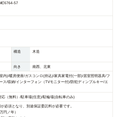
6764-57
構造
木造
向き
南西、北東
内)/暖房便座/ガスコンロ(持込)/家具家電付(一部)/居室照明器具/フ
ケース/収納/インターフォン（TVモニター付)/防犯ディンプルキー/エ
応（無料）/駐車場(任意)/駐輪場(自転車のみ)
用が必須となり、別途保証委託料が必要です。
1万円／年）