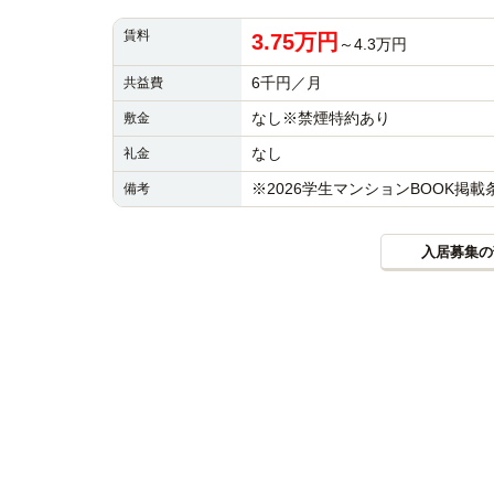
賃料
3.75万円
～4.3万円
6千円／月
共益費
なし※禁煙特約あり
敷金
なし
礼金
※2026学生マンションBOOK掲
備考
入居募集の