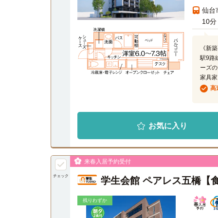
仙台
10分
《新築
駅9路
ーズの
家具家
高
お気に入り
来春入居予約受付
チェック
学生会館 ペアレス五橋【
残りわずか