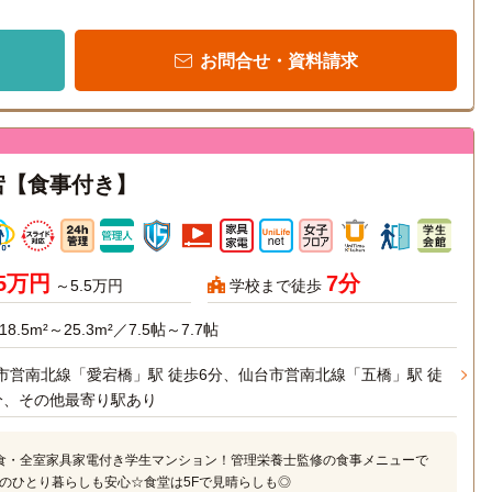
お問合せ・資料請求
宕【食事付き】
45万円
7分
～5.5万円
学校まで徒歩
18.5m²～25.3m²／7.5帖～7.7帖
市営南北線「愛宕橋」駅 徒歩6分、仙台市営南北線「五橋」駅 徒
分、その他最寄り駅あり
食・全室家具家電付き学生マンション！管理栄養士監修の食事メニューで
のひとり暮らしも安心☆食堂は5Fで見晴らしも◎