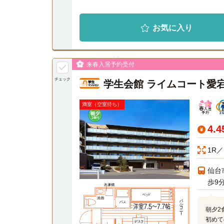
お気に入り
来春入居予約受付
チェック
学生会館 ライムコート愛
満室（空室待ち）
4.
1R／
仙台
歩9
朝夕2
初めて