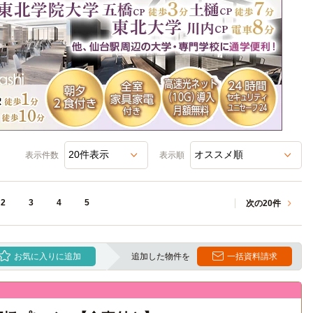
表示件数
表示順
2
3
4
5
次の20件
お気に入りに追加
追加した物件を
一括資料請求