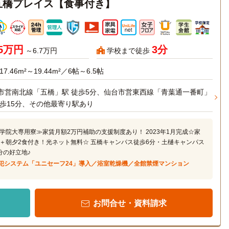
五橋プレイス【食事付き】
65万円
3分
～6.7万円
学校まで徒歩
17.46m²～19.44m²／6帖～6.5帖
市営南北線「五橋」駅 徒歩5分、仙台市営東西線「青葉通一番町」
徒歩15分、その他最寄り駅あり
学院大専用寮≫家賃月額2万円補助の支援制度あり！ 2023年1月完成☆家
＋朝夕2食付き！光ネット無料☆ 五橋キャンパス徒歩6分・土樋キャンパス
分の好立地♪
犯システム「ユニセーフ24」導入／浴室乾燥機／全館禁煙マンション
お問合せ・資料請求