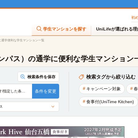
初
学生マンションを探す
UniLifeが選ばれる
に通学便利な学生マンション一覧
ンパス）の通学に便利な学生マンション
検索タグから絞り込む
検索条件を保存
キャンペーン対象
春
条件を変更
す/指定した条…
食事付(UniTime Kitchen)