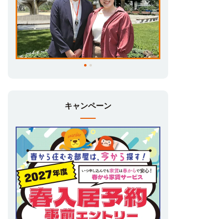
女子専用フロア有
女子学生限定とした 「女子専用フロア」を
ご用意しています。
動画で分かるUniLifeの学生マンションと
充実のサービス
春から家賃サービス、24時間サポート・セ
キャンペーン
キュリティ設備、食事付き学生マンション、
家具家電付きデザインルーム、オリジナル設
備・サービスについて動画でご紹介！
ユニライフ学生マンションは様々なニー
ズに対応
食事付き、家電家具付き、女子学生専用・女