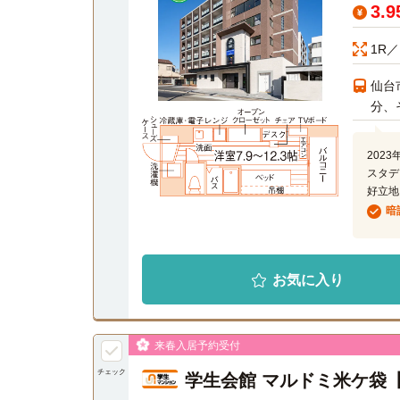
3.
1R／
仙台
分、
202
スタデ
好立地
暗
お気に入り
来春入居予約受付
チェック
学生会館 マルドミ米ケ袋