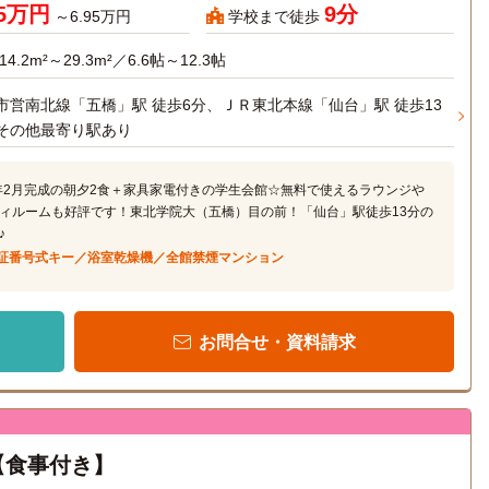
95万円
9分
～6.95万円
学校まで徒歩
14.2m²～29.3m²／6.6帖～12.3帖
市営南北線「五橋」駅 徒歩6分、ＪＲ東北本線「仙台」駅 徒歩13
その他最寄り駅あり
3年2月完成の朝夕2食＋家具家電付きの学生会館☆無料で使えるラウンジや
ィルームも好評です！東北学院大（五橋）目の前！「仙台」駅徒歩13分の
♪
証番号式キー／浴室乾燥機／全館禁煙マンション
お問合せ・資料請求
【食事付き】