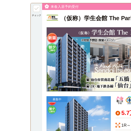
来春入居予約受付
チェック
（仮称）学生会館 The Pa
募集中
5.
1R～