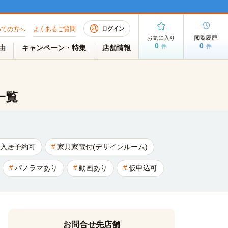
めての方へ
よくあるご質問
ログイン
お気に入り
閲覧履歴
0
0
件
件
理由
キャンペーン・特集
店舗情報
一覧
入居予約可
家具家電付(デザインルーム)
パノラマあり
動画あり
仮申込可
お問合せ先店舗