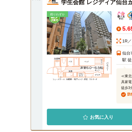
学生会館 レジディア仙台
残りわずか
5.
1R／
仙台
駅 
≪東北
具家電
徒歩3
防
お気に入り