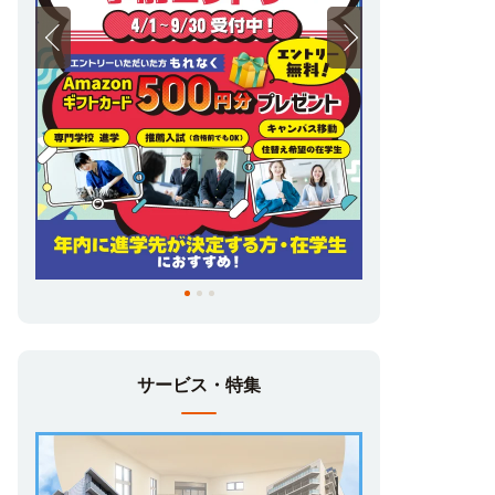
子専用／女子優先フロア…など、お部屋探し
で迷ったら、学生に高いニーズを誇る設備・
サービスで探してみましょう。
自宅で完結！オンラインお部屋探し
来店不要でお部屋探し・お申し込み・ご契
約。現地に行く前に情報を集めたい方、進学
先の街に行く「費用・手間・時間」を節約し
たい方、引越し・入学まであまり時間が無い
方、自宅から進学先が遠い方…にオススメ！
サービス・特集