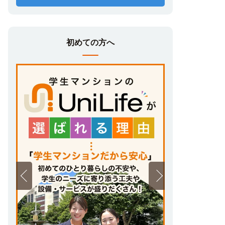
初めての方へ
朝夕2食の食事付き
UniLifeオリジナルサービス『UniTime
Kitchen』提供の、朝夕2食の食事付きです。
管理栄養士監修の下、栄養バランスが良く飽
きが来ないように工夫された豊富なレシピ♪
家具家電付き
引越し代や家具家電の購入費用・手間・時
間、処分代などを大幅に削減できるため、
入居後すぐに生活が開始できます♪