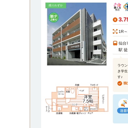
残りわずか
3.
1R～
仙台
駅 
ラウン
き学生
す♪
独