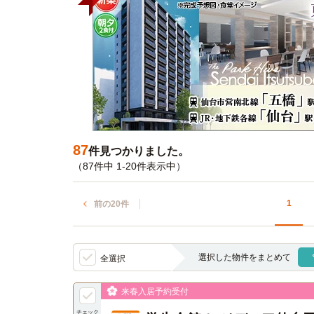
87
件見つかりました。
（87件中 1-20件表示中）
1
前の20件
選択した物件をまとめて
全選択
来春入居予約受付
チェック