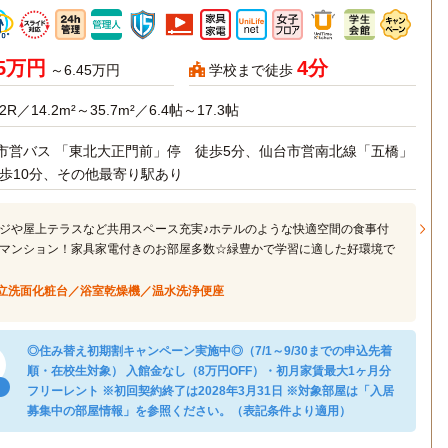
75万円
4分
～6.45万円
学校まで徒歩
2R／14.2m²～35.7m²／6.4帖～17.3帖
市営バス 「東北大正門前」停 徒歩5分、仙台市営南北線「五橋」
徒歩10分、その他最寄り駅あり
ジや屋上テラスなど共用スペース充実♪ホテルのような快適空間の食事付
マンション！家具家電付きのお部屋多数☆緑豊かで学習に適した好環境で
立洗面化粧台／浴室乾燥機／温水洗浄便座
◎住み替え初期割キャンペーン実施中◎（7/1～9/30までの申込先着
順・在校生対象） 入館金なし（8万円OFF）・初月家賃最大1ヶ月分
フリーレント ※初回契約終了は2028年3月31日 ※対象部屋は「入居
募集中の部屋情報」を参照ください。（表記条件より適用）