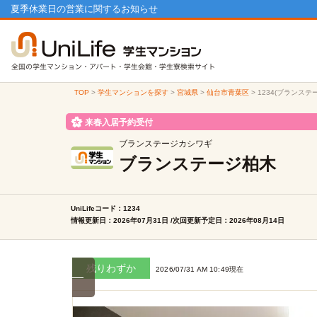
夏季休業日の営業に関するお知らせ
TOP
>
学生マンションを探す
>
宮城県
>
仙台市青葉区
>
1234(ブランス
来春入居予約受付
ブランステージカシワギ
ブランステージ柏木
UniLifeコード：1234
情報更新日：2026年07月31日 /次回更新予定日：2026年08月14日
残りわずか
2026/07/31 AM 10:49現在