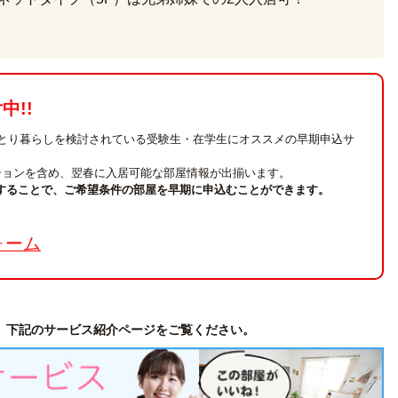
!!
ひとり暮らしを検討されている受験生・在学生にオススメの早期申込サ
ションを含め、翌春に入居可能な部屋情報が出揃います。
することで、ご希望条件の部屋を早期に申込むことができます。
。
ソレアード木町
ォーム
4.95万円
～5.75万円
宮城県仙台市青葉区木町6-20
仙台市営バス「木町東」停徒歩3分
仙台市営南北線「北仙台」駅 徒歩12分
、下記のサービス紹介ページをご覧ください。