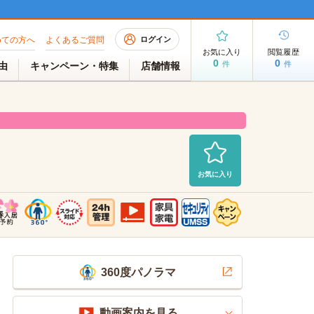
めての方へ
よくあるご質問
ログイン
お気に入り
閲覧履歴
0
0
件
件
理由
キャンペーン・特集
店舗情報
お気に入り
残りわずか
2026/07/31 AM 10:49現在
360度パノラマ
動画案内を見る