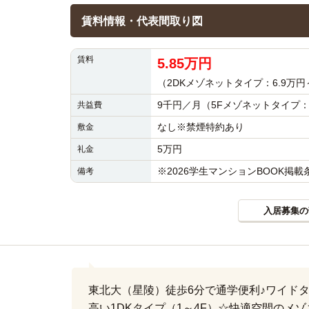
賃料情報・代表間取り図
賃料
5.85万円
（2DKメゾネットタイプ：6.9万円～
9千円／月（5Fメゾネットタイプ
共益費
なし※禁煙特約あり
敷金
5万円
礼金
※2026学生マンションBOOK掲
備考
入居募集の
東北大（星陵）徒歩6分で通学便利♪ワイド
高い1DKタイプ（1～4F）☆快適空間のメ