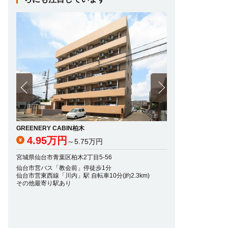
GREENERY CABIN柏木
二日町NSビル
4.95万円
5.75万円
～5.75万円
～
宮城県仙台市青葉区柏木2丁目5-56
宮城県仙台市青葉区二日
仙台市営バス「教会前」停徒歩1分
仙台市営バス「木町通
仙台市営東西線「川内」駅 自転車10分(約2.3km)
仙台市営南北線「北四
その他最寄り駅あり