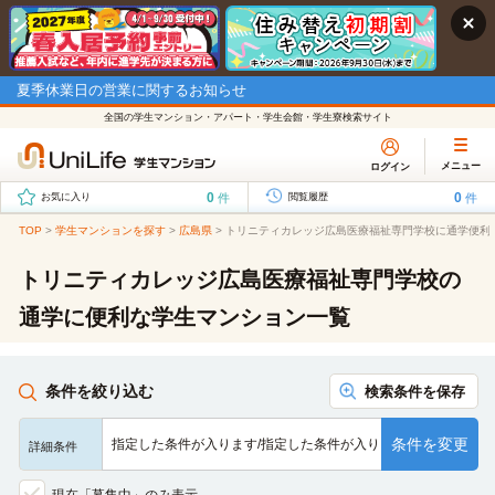
夏季休業日の営業に関するお知らせ
全国の学生マンション・アパート・学生会館・学生寮検索サイト
メニュー
ログイン
0
0
件
件
お気に入り
閲覧履歴
TOP
>
学生マンションを探す
>
広島県
>
トリニティカレッジ広島医療福祉専門学校に通学便利
トリニティカレッジ広島医療福祉専門学校の
通学に便利な学生マンション一覧
条件を絞り込む
検索条件を保存
条件を変更
指定した条件が入ります/指定した条件が入ります/指定した条…
詳細条件