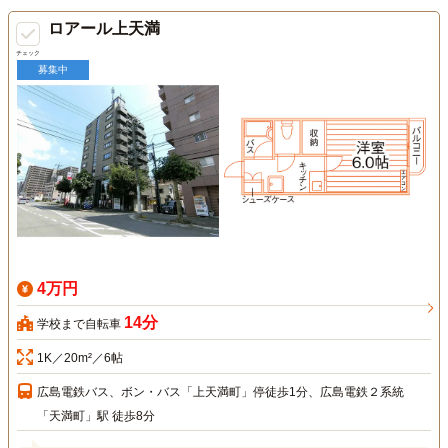
ロアール上天満
チェック
募集中
4万円
14分
学校まで自転車
1K／20m²／6帖
広島電鉄バス、ボン・バス「上天満町」停徒歩1分、広島電鉄２系統
「天満町」駅 徒歩8分