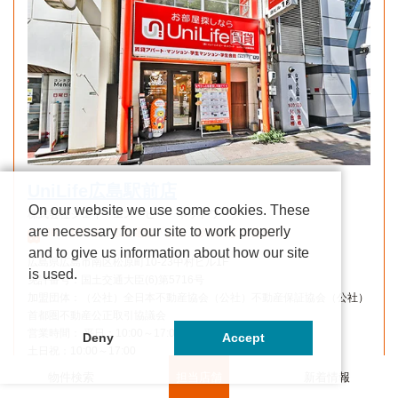
UniLife広島駅前店
On our website we use some cookies. These
株式会社ジェイ・エス・ビー・ネットワーク
are necessary for our site to work properly
JR・新幹線・広島電鉄「広島」駅南口より徒歩3分
and to give us information about how our site
広島県広島市南区松原町10-23中村ビル1F
is used.
免許番号：国土交通大臣(6)第5716号
加盟団体：（公社）全日本不動産協会（公社）不動産保証協会（公社）
首都圏不動産公正取引協議会
営業時間： 平日：10:00～17:00
Deny
Accept
土日祝：10:00～17:00
休業日はこちらでご確認いただけます
物件検索
担当店舗
新着情報