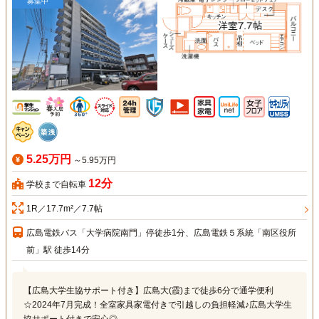
募集中
5.25万円
～5.95万円
12分
学校まで自転車
1R／17.7m²／7.7帖
広島電鉄バス「大学病院南門」停徒歩1分、広島電鉄５系統「南区役所
前」駅 徒歩14分
【広島大学生協サポート付き】広島大(霞)まで徒歩6分で通学便利
☆2024年7月完成！全室家具家電付きで引越しの負担軽減♪広島大学生