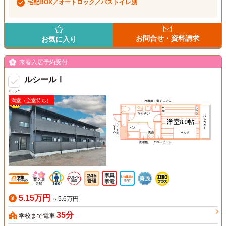
宅配BOX／オートロック／バストイレ別
お問合せ・資料請求
お気に入り
来春入居予約受付
ルシールⅠ
チェック
満室（空室待ち）
5.15万円
～5.6万円
35分
学校まで電車