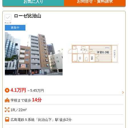
お問合せ・資料請求
お気に入り
ローゼ比治山
チェック
募集中
4.1万円
～5.45万円
14分
学校まで徒歩
1R／22m²
広島電鉄５系統「比治山下」駅 徒歩2分