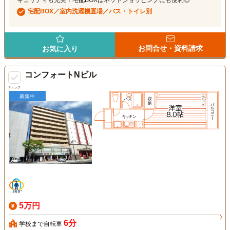
キュリティも充実！宅配BOXはネットショッピングにも便利◎
宅配BOX／室内洗濯機置場／バス・トイレ別
お問合せ・資料請求
お気に入り
コンフォートNビル
チェック
募集中
5万円
6分
学校まで自転車