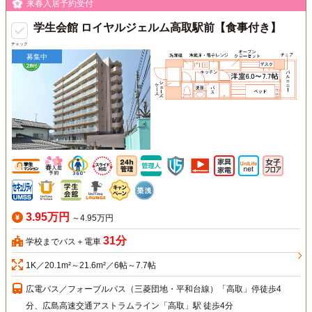
来春入居予約受付
学生会館 ロイヤルジェルム高取駅前【食事付き】
チェック
募集中
3.95万円
～4.95万円
31分
学校までバス＋電車
1K／20.1m²～21.6m²／6帖～7.7帖
広電バス／フォーブルバス（三菱団地・平和台線）「高取」停徒歩4
分、広島高速交通アストラムライン「高取」駅 徒歩4分