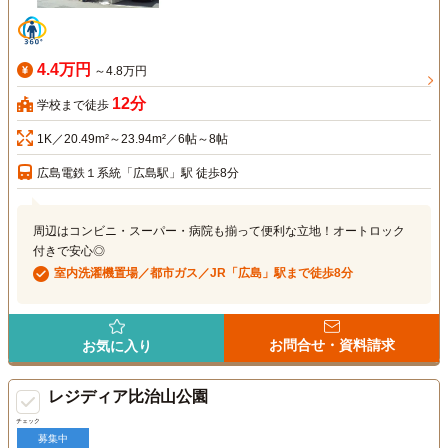
4.4万円
～4.8万円
12分
学校まで徒歩
1K／20.49m²～23.94m²／6帖～8帖
広島電鉄１系統「広島駅」駅 徒歩8分
周辺はコンビニ・スーパー・病院も揃って便利な立地！オートロック
付きで安心◎
室内洗濯機置場／都市ガス／JR「広島」駅まで徒歩8分
お問合せ・資料請求
お気に入り
レジディア比治山公園
チェック
募集中