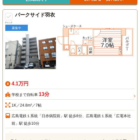
パークサイド羽衣
チェック
募集中
4.1万円
13分
学校まで自転車
1K／24.8m²／7帖
広島電鉄１系統「日赤病院前」駅 徒歩8分、広島電鉄１系統「広電本社
前」駅 徒歩10分