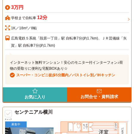
3万円
12分
学校まで自転車
1K／18m²／8帖
広島電鉄５系統「段原一丁目」駅 自転車7分(約1.7km)、ＪＲ芸備線「矢
賀」駅 自転車7分(約1.7km)
インターネット無料マンション！安心のモニター付インターフォン♪荷
物の受取りに便利な宅配BOXあり☆
スーパー・コンビニ徒歩5分圏内／バストイレ別／IHキッチン
お問合せ・資料請求
お気に入り
センテニアル横川
チェック
募集中