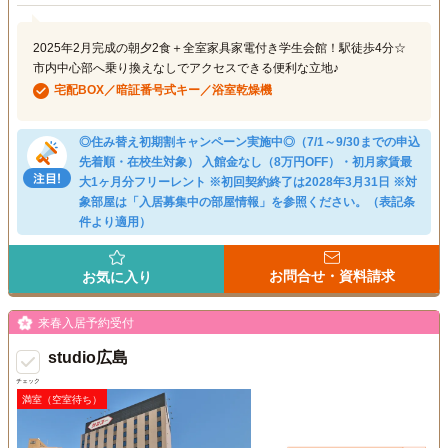
2025年2月完成の朝夕2食＋全室家具家電付き学生会館！駅徒歩4分☆
市内中心部へ乗り換えなしでアクセスできる便利な立地♪
宅配BOX／暗証番号式キー／浴室乾燥機
◎住み替え初期割キャンペーン実施中◎（7/1～9/30までの申込
先着順・在校生対象） 入館金なし（8万円OFF）・初月家賃最
大1ヶ月分フリーレント ※初回契約終了は2028年3月31日 ※対
象部屋は「入居募集中の部屋情報」を参照ください。（表記条
件より適用）
お問合せ・資料請求
お気に入り
来春入居予約受付
studio広島
チェック
満室（空室待ち）