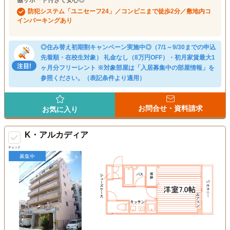
協サポート付きで安心◎
防犯システム「ユニセーフ24」／コンビニまで徒歩2分／敷地内コ
インパーキングあり
◎住み替え初期割キャンペーン実施中◎（7/1～9/30までの申込
先着順・在校生対象） 礼金なし（8万円OFF）・初月家賃最大1
ヶ月分フリーレント ※対象部屋は「入居募集中の部屋情報」を
参照ください。（表記条件より適用）
お問合せ・資料請求
お気に入り
K・アルカディア
チェック
募集中