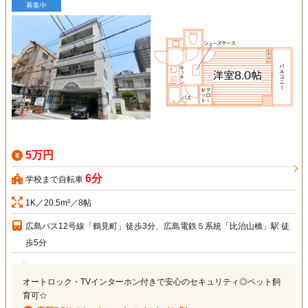
募集中
5万円
6分
学校まで自転車
1K／20.5m²／8帖
広島バス12号線「鶴見町」徒歩3分、広島電鉄５系統「比治山橋」駅 徒
歩5分
オートロック・TVインターホン付きで安心のセキュリティ◎ペット飼
育可☆