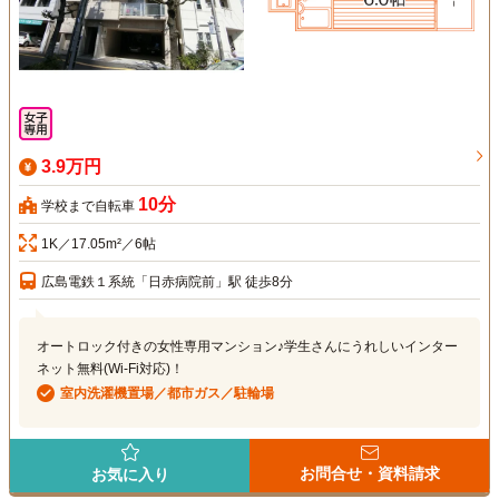
3.9万円
10分
学校まで自転車
1K／17.05m²／6帖
広島電鉄１系統「日赤病院前」駅 徒歩8分
オートロック付きの女性専用マンション♪学生さんにうれしいインター
ネット無料(Wi-Fi対応)！
室内洗濯機置場／都市ガス／駐輪場
お問合せ・資料請求
お気に入り