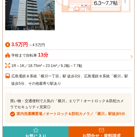
3.5万円
～4.5万円
13分
学校まで自転車
1R～1K／18.75m²～23.1m²／6.2帖～7.7帖
広島電鉄８系統「横川一丁目」駅 徒歩3分、広島電鉄８系統「横川」駅
徒歩5分、その他最寄り駅あり
買い物・交通便利で人気の「横川」エリア！オートロック＆防犯カメ
ラでセキュリティ充実◎
室内洗濯機置場／オートロック＆防犯カメラ／「横川」駅徒歩5分
お問合せ・資料請求
お気に入り