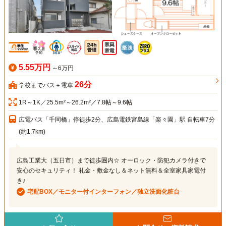
5.55万円
～6万円
26分
学校までバス＋電車
1R～1K／25.5m²～26.2m²／7.8帖～9.6帖
広電バス「千同橋」停徒歩2分、広島電鉄宮島線「楽々園」駅 自転車7分
(約1.7km)
広島工業大（五日市）まで徒歩圏内☆ オーロック・防犯カメラ付きで
安心のセキュリティ！ 礼金・敷金なし＆ネット無料＆全室家具家電付
き♪
宅配BOX／モニター付インターフォン／独立洗面化粧台