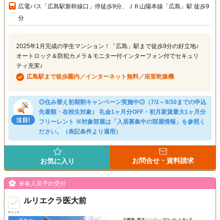
広電バス「広島駅新幹線口」停徒歩9分、ＪＲ山陽本線「広島」駅 徒歩9
分
2025年1月完成の学生マンション！「広島」駅まで徒歩9分の好立地♪
オートロック＆防犯カメラ＆モニター付インターフォン付でセキュリ
ティ充実♪
広島駅まで徒歩圏内／インターネット無料／浴室乾燥機
◎住み替え初期割キャンペーン実施中◎（7/1～9/30までの申込
先着順・在校生対象） 礼金1ヶ月分OFF・初月家賃最大1ヶ月分
フリーレント ※対象部屋は「入居募集中の部屋情報」を参照く
ださい。（表記条件より適用）
お問合せ・資料請求
お気に入り
来春入居予約受付
ルリエクラ医大前
チェック