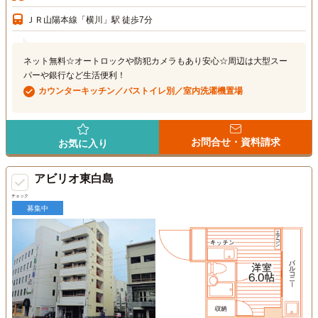
ＪＲ山陽本線「横川」駅 徒歩7分
ネット無料☆オートロックや防犯カメラもあり安心☆周辺は大型スー
パーや銀行など生活便利！
カウンターキッチン／バストイレ別／室内洗濯機置場
お問合せ・資料請求
お気に入り
アビリオ東白島
チェック
募集中