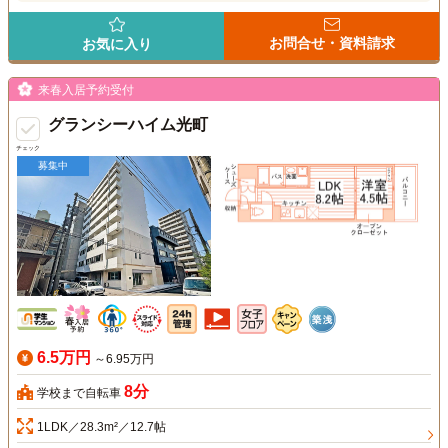
お問合せ・資料請求
お気に入り
来春入居予約受付
グランシーハイム光町
チェック
募集中
6.5万円
～6.95万円
8分
学校まで自転車
1LDK／28.3m²／12.7帖