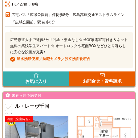
1K／27m²／8帖
広電バス「広域公園前」停徒歩8分、広島高速交通アストラムライン
「広域公園前」駅 徒歩8分
広島修道大まで徒歩8分！礼金・敷金なし☆ 全室家電家電付き＆ネット
無料の築浅学生アパート☆ オートロックや宅配BOXなどひとり暮らし
に安心な設備が充実♪
温水洗浄便座／防犯カメラ／独立洗面化粧台
お問合せ・資料請求
お気に入り
来春入居予約受付
ル・レーヴ千同
チェック
満室（空室待ち）