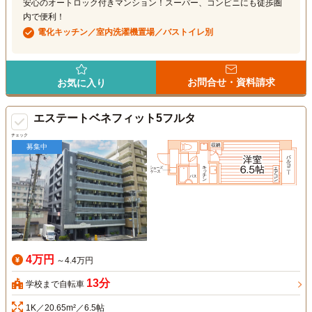
安心のオートロック付きマンション！スーパー、コンビニにも徒歩圏
内で便利！
電化キッチン／室内洗濯機置場／バストイレ別
お問合せ・資料請求
お気に入り
エステートベネフィット5フルタ
チェック
募集中
4万円
～4.4万円
13分
学校まで自転車
1K／20.65m²／6.5帖