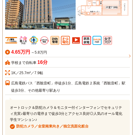
4.65万円
～5.8万円
16分
学校まで自転車
1K／25.7m²／7.9帖
広島電鉄バス「西観音町」停徒歩1分、広島電鉄２系統「西観音町」駅
徒歩3分、その他最寄り駅あり
オートロック＆防犯カメラ＆モニター付インターフォンでセキュリテ
ィ充実♪最寄りの電停まで徒歩3分とアクセス良好◎人気のオール電化
学生マンション♪
防犯カメラ／全室南東向き／独立洗面化粧台