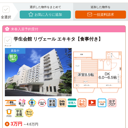
選択した物件をまとめて
追加した物件を
お気に入りに追加
一括資料請求
全選択
来春入居予約受付
学生会館 リヴェール エキキタ【食事付き】
チェック
募集中
3万円
～4.6万円