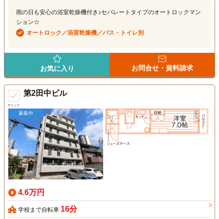
雨の日も安心の浴室乾燥機付き♪セパレートタイプのオートロックマン
ション☆
オートロック／浴室乾燥機／バス・トイレ別
お問合せ・資料請求
お気に入り
第2田中ビル
チェック
募集中
4.6万円
16分
学校まで自転車