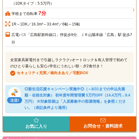
（1DKタイプ：5.5万円）
7分
学校まで自転車
1R～1DK／16.3m²～33.4m²／6帖～15帖
広電バス「広島駅新幹線口」停徒歩9分、ＪＲ山陽本線「広島」駅 徒歩7
分
全室家具家電付きで引越しラクラク♪オートロック＆有人管理で初めて
のひとり暮らしも安心♪学生にうれしい朝・夕2食付き！
セキュリティ充実／南向きあり／宅配BOX
◎新生活応援キャンペーン実施中◎（～8/31までの申込先着
順・在校生対象） 初年度年間管理費 5万円OFF（14.4万円→9.4
万円） ※対象部屋は「入居募集中の部屋情報」を参照くださ
い。（表記条件より適用）
お問合せ・資料請求
お気に入り