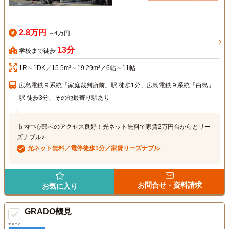
2.8万円
～4万円
13分
学校まで徒歩
1R～1DK／15.5m²～19.29m²／6帖～11帖
広島電鉄９系統「家庭裁判所前」駅 徒歩1分、広島電鉄９系統「白島」
駅 徒歩3分、その他最寄り駅あり
市内中心部へのアクセス良好！光ネット無料で家賃2万円台からとリー
ズナブル♪
光ネット無料／電停徒歩1分／家賃リーズナブル
お問合せ・資料請求
お気に入り
GRADO鶴見
チェック