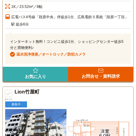
1K／23.52m²／8帖
広電バス4号線「段原中央」停徒歩1分、広島電鉄５系統「段原一丁目」
駅 徒歩6分
インターネット無料！コンビニ徒歩1分、ショッピングセンター徒歩5
分と買物便利♪
温水洗浄便座／オートロック／防犯カメラ
お問合せ・資料請求
お気に入り
Lion竹屋町
チェック
募集中