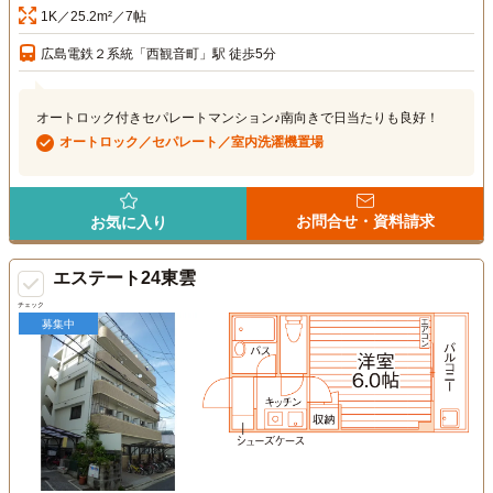
1K／25.2m²／7帖
広島電鉄２系統「西観音町」駅 徒歩5分
オートロック付きセパレートマンション♪南向きで日当たりも良好！
オートロック／セパレート／室内洗濯機置場
お問合せ・資料請求
お気に入り
エステート24東雲
チェック
募集中