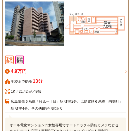
4.9万円
13分
学校まで徒歩
1K／21.42m²／8帖
広島電鉄５系統「段原一丁目」駅 徒歩2分、広島電鉄６系統「的場町」
駅 徒歩4分、その他最寄り駅あり
オール電化マンション☆女性専用でオートロック＆防犯カメラなどセ