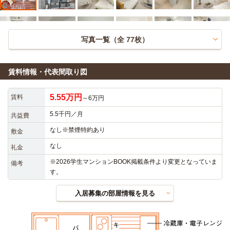
写真一覧（全
77
枚）
賃料情報・代表間取り図
5.55万円
賃料
～6万円
5.5千円／月
共益費
なし※禁煙特約あり
敷金
なし
礼金
※2026学生マンションBOOK掲載条件より変更となっていま
備考
す。
入居募集の部屋情報を見る