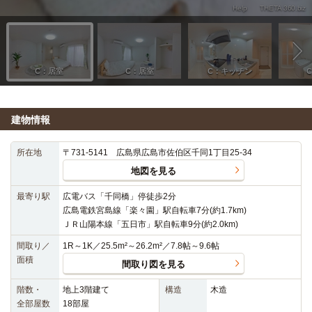
建物情報
所在地
〒731-5141 広島県広島市佐伯区千同1丁目25-34
地図を見る
最寄り駅
広電バス「千同橋」停徒歩2分
広島電鉄宮島線「楽々園」駅自転車7分(約1.7km)
ＪＲ山陽本線「五日市」駅自転車9分(約2.0km)
間取り／
1R～1K／25.5m²～26.2m²／7.8帖～9.6帖
面積
間取り図を見る
階数・
地上3階建て
構造
木造
全部屋数
18部屋