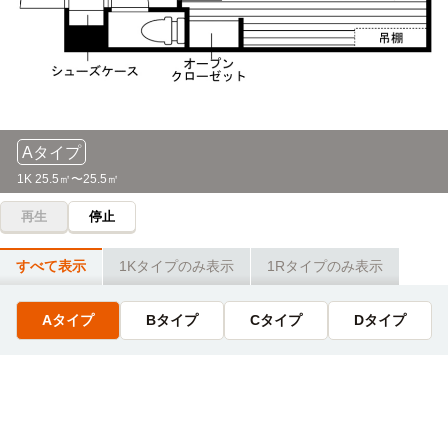
ライン4分）→「不動院前」駅
本線17分)→「広島」駅
広島文化学園大学(長束キャンパス)
バス＋電車
広島リゾート＆スポーツ専門学校
電車
32分
20分
「千同橋」停→（広島電鉄バス11分）→「五日市駅北口」停/
「楽々園」駅→(広島電鉄3分)→「広電五日市」駅→(JR山陽
「五日市」駅（5分）→（JR山陽本線12分）→「横川」駅
本線17分)→「広島」駅
→（JR可部線4分）→「安芸長束」駅
Aタイプ
広島YMCA専門学校
電車
広島女学院大学
バス＋電車
39分
1K 25.5㎡〜25.5㎡
43分
「楽々園」駅→(広島電鉄39分)→「立町」駅
再生
停止
「楽々園」停→（広島電鉄4分）→「広電五日市」停（4分）/
「五日市」駅→（JR山陽本線18分）→「広島」駅（5分）/
代々木アニメーション学院(広島校)
「広島駅新幹線口」停→（広電バス12分）→「女学院大学
電車
すべて表示
1Kタイプのみ表示
1Rタイプのみ表示
44分
前」停
「楽々園」駅→(広島電鉄44分)→「立町」駅
広島大学(東千田キャンパス)
バス＋電車
Aタイプ
Bタイプ
Cタイプ
Dタイプ
48分
広島デンタルアカデミー専門学校
電車
44分
「楽々園」駅→(広島電鉄31分)→「十日市町」駅→(広島電鉄
17分)→「日赤病院前」駅
「楽々園」駅→(広島電鉄40分)→「八丁堀」駅→(広島電鉄4
分)→「家庭裁判所前」駅
広島大学(霞キャンパス)
バス＋電車
50分