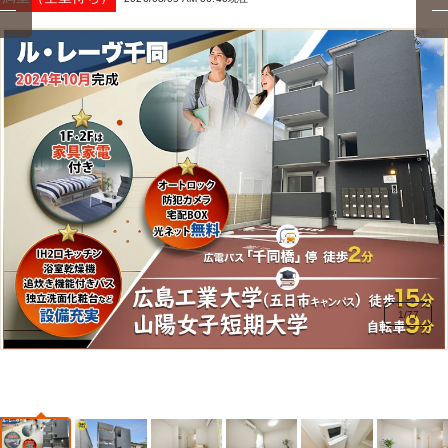
1
/
77