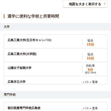
地図を大きく表示する
通学に便利な学校と所要時間
大学
広島工業大学(五日市キャンパス)
徒歩
15分
広島工業大学(大学院)
徒歩
15分
自転車
山陽女子短期大学
9分
(約2.1km)
広島市立大学
バス＋電車
36分
「千同橋」停→(広電バス11分)→「五日市駅北口」駅→(JR山
専門学校
陽本線10分)→「横川」駅→(広電バス15分)→「市立大学前」
停
朝日医療専門学校広島校
バス＋電車