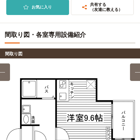
公園前」駅
「千同橋」停→(広電バス4分)→「地毛」停→(広電バス36
共有する
お気に入り
分)→「本通り」停→(広電バス7分)→「平塚町」停
（友達に教える）
安田女子大学
電車
38分
広島情報ITクリエイター専門学校
バス
47分
「楽々園」駅→（広島電鉄3分）→「五日市」駅（2分）
間取り図・各室専用設備紹介
→（JR山陽本線12分）→新白島（4分）→（アストラムライ
「千同橋」停→(広電バス4分)→「地毛」停→(広電バス36
ン17分）→「安東」駅
分)→「本通り」停→(広電バス7分)→「平塚町」停
間取り図
日本赤十字広島看護大学
電車
四谷学院(広島校)
電車
43分
20分
千同橋→（広電バス11分）→五日市（9分）→ （JR山陽本
「楽々園」駅→「広島電鉄3分→「広島五日市」駅→(JR山陽
線9分）→阿品（7分）→（広電バス7分）→阿品台東小学校
本線17分)「広島」駅
叡啓大学
電車
広島医療秘書こども専門学校
電車
49分
20分
「楽々園」停→（広島電鉄49分）→「銀山町」停
「楽々園」駅→(広島電鉄3分)→「広電五日市」駅→(JR山陽
本線17分)→「広島」駅
比治山大学
バス＋電車
30分
広島ビューティー＆ブライダル専門学校
電車
20分
「千同橋」停→（広電バス11分）→「五日市北口」停/「五日
市」駅→（JR山陽本線15分）→「新白島」駅→（アストラム
「楽々園」駅→(広島電鉄3分)→「広電五日市」駅→(JR山陽