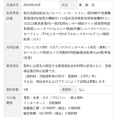
完成年月
2024年10月
向き
東、南、北
各室専用
独立洗面化粧台/セパレート（バス・トイレ）/室内物干/洗濯機
設備
置場(室内)/追焚き機能付バス/温水洗浄便座/浴室乾燥機/IHコン
ロ(2口)/家具家電付(一部)/玄関センサー感知ライト/居室照明器
具/防犯シャッター/バルコニー/収納/吊棚/シューズケース/イン
ターフォン（TVモニター付)/ダブルロックキー/エアコン/個別
給湯（ガス）
共同設備
プロパンガス/BS・CSアンテナ/インターネット対応（無料）/
オートロック/防犯カメラ/宅配BOX/駐輪場(自転車のみ)/駐車場
(任意)
家賃保証
契約には貸主の指定する家賃保証会社利用が必須となり、別途
保証委託料が必要です。
（契約時：月額賃料等の50％ 更新時：1万円／年）
※なお、保証会社およびプランによって金額は変動します。
契約年数
1年
更新料
なし
その他
電気・水道・ガス（プロパン）：個人契約
費用
インターネット：月額無料
除菌施工費：17,600円（税込）※契約時
鍵交換費：18,700円（税込）※契約時