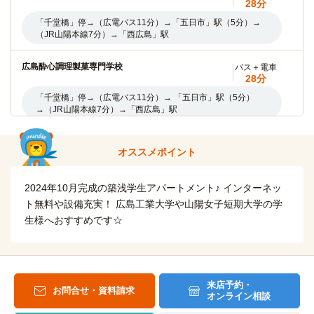
28分
広島市立大学(大学院)
バス＋電車
36分
「千堂橋」停→（広電バス11分）→「五日市」駅（5分）→
（JR山陽本線7分）→「西広島」駅
「千同橋」停→(広電バス11分)→「五日市駅北口」駅→(JR山
陽本線10分)→「横川」駅→(広電バス15分)→「市立大学前」
停
広島酔心調理製菓専門学校
バス＋電車
28分
広島都市学園大学(西風新都キャンパス)
バス＋電車
「千堂橋」停→（広電バス11分）→ 「五日市」駅（5分）
36分
→（JR山陽本線7分）→「西広島」駅
「千同橋」停→(広電バス11分)→「五日市駅北口」駅→(JR山
陽本線10分)→「横川」駅→(広電バス15分)→「市立大学前」
広島工業大学専門学校
バス＋電車
停
オススメポイント
28分
「千堂橋」停→（広電バス11分）→「五日市」駅（5分）
広島修道大学
バス＋電車
→（JR山陽本線7分）→「西広島」駅
2024年10月完成の築浅学生アパートメント♪ インターネッ
47分
ト無料や設備充実！ 広島工業大学や山陽女子短期大学の学
「楽々園」駅→(広島電鉄3分)→「広電五日市」駅→(JR山陽
広島情報専門学校
バス
生様へおすすめです☆
本線12分)→「新白島」駅→(アストラムライン32分)→「広域
39分
公園前」駅
「千同橋」停→(広電バス4分)→「地毛」停→(広電バス30
分)→「市役所前」停→(広電バス5分)→「南区役所前」停
広島修道大学(大学院)
バス＋電車
47分
来店予約・
お問合せ・資料請求
大原ビジネス公務員専門学校広島校
バス
「楽々園」駅→(広島電鉄3分)→「広電五日市」駅→(JR山陽
オンライン相談
47分
本線12分)→「新白島」駅→(アストラムライン32分)→「広域