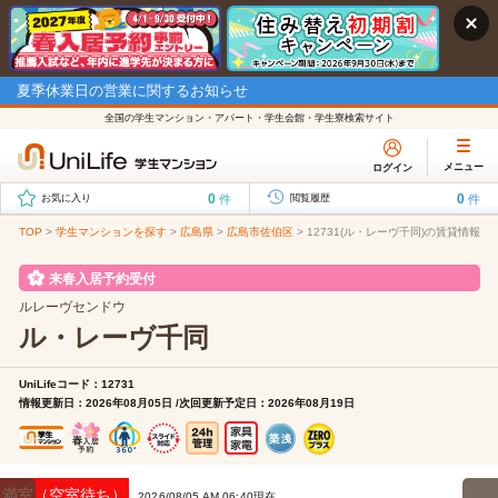
夏季休業日の営業に関するお知らせ
全国の学生マンション・アパート・学生会館・学生寮検索サイト
メニュー
ログイン
0
0
件
件
お気に入り
閲覧履歴
TOP
>
学生マンションを探す
>
広島県
>
広島市佐伯区
>
12731(ル・レーヴ千同)の賃貸情報
来春入居予約受付
ルレーヴセンドウ
ル・レーヴ千同
UniLifeコード：12731
情報更新日：2026年08月05日 /次回更新予定日：2026年08月19日
満室（空室待ち）
2026/08/05 AM 06:40現在