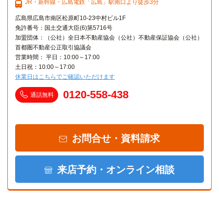
JR・新幹線・広島電鉄「広島」駅南口より徒歩3分
「楽々園」駅→(広島電鉄12分)→「西観音町」駅
広島県広島市南区松原町10-23中村ビル1F
河合塾(広島校)
電車
免許番号：国土交通大臣(6)第5716号
20分
加盟団体：（公社）全日本不動産協会（公社）不動産保証協会（公社）
首都圏不動産公正取引協議会
「楽々園」駅→「広島電鉄3分→「広島五日市」駅→(JR山陽
本線17分)「広島」駅
営業時間： 平日：10:00～17:00
土日祝：10:00～17:00
休業日はこちらでご確認いただけます
広島舟入商業高等専修学校
電車
34分
0120-558-438
通話無料
「楽々園」駅→(広島電鉄29分)→「土橋」駅→(広島電鉄5
分)→「舟入本町」駅
お問合せ・資料請求
来店予約・オンライン相談