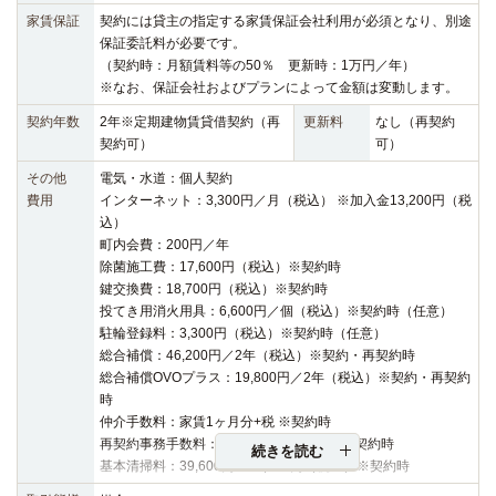
家賃保証
契約には貸主の指定する家賃保証会社利用が必須となり、別途
保証委託料が必要です。
（契約時：月額賃料等の50％ 更新時：1万円／年）
※なお、保証会社およびプランによって金額は変動します。
契約年数
2年※定期建物賃貸借契約（再
更新料
なし（再契約
契約可）
可）
その他
電気・水道：個人契約
費用
インターネット：3,300円／月（税込） ※加入金13,200円（税
込）
町内会費：200円／年
除菌施工費：17,600円（税込）※契約時
鍵交換費：18,700円（税込）※契約時
投てき用消火用具：6,600円／個（税込）※契約時（任意）
駐輪登録料：3,300円（税込）※契約時（任意）
総合補償：46,200円／2年（税込）※契約・再契約時
総合補償OVOプラス：19,800円／2年（税込）※契約・再契約
時
仲介手数料：家賃1ヶ月分+税 ※契約時
再契約事務手数料：16,500円（税込）※再契約時
続きを読む
基本清掃料：39,600円～42,900円（税込）※契約時