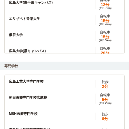
広島大学(東千田キャンパス)
12分
(約2.7km)
自転車
エリザベト音楽大学
15分
(約3.4km)
自転車
叡啓大学
15分
(約3.5km)
自転車
広島大学(霞キャンパス)
20分
(約4.8km)
専門学校
広島市立大学
バス
18分
バス利用18分 天満町→（広電バス5分）→中広3丁目（2
広島工業大学専門学校
徒歩
分）→（広電バス11分）→市立大学前
2分
自転車
朝日医療専門学校広島校
広島修道大学
バス
5分
25分
(約1.2km)
「西観音町」停→（広電バス7分）→「中広三丁目」停→（広
MSH医療専門学校
徒歩
電バス18分）→「広島修道大学」停
6分
広島都市学園大学(西風新都キャンパス)
バス