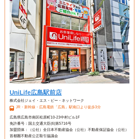
バス+電車利用35分 「西広島」駅→（JR山陽本線約16分）
→「阿品」駅(13分)→（広電バス6分）→日赤看護大学
1Kタイプ
1K 25.7㎡〜25.7㎡
UniLife広島駅前店
株式会社ジェイ・エス・ビー・ネットワーク
JR・新幹線・広島電鉄「広島」駅南口より徒歩3分
広島県広島市南区松原町10-23中村ビル1F
免許番号：国土交通大臣(6)第5716号
加盟団体：（公社）全日本不動産協会（公社）不動産保証協会（公社）
首都圏不動産公正取引協議会