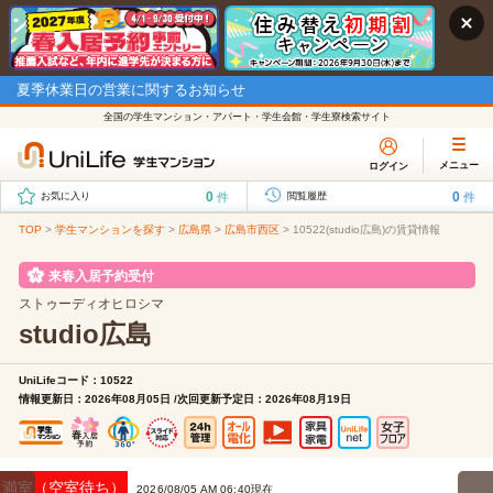
夏季休業日の営業に関するお知らせ
全国の学生マンション・アパート・学生会館・学生寮検索サイト
メニュー
ログイン
0
0
件
件
お気に入り
閲覧履歴
TOP
>
学生マンションを探す
>
広島県
>
広島市西区
>
10522(studio広島)の賃貸情報
来春入居予約受付
ストゥーディオヒロシマ
studio広島
UniLifeコード：10522
情報更新日：2026年08月05日 /次回更新予定日：2026年08月19日
満室（空室待ち）
2026/08/05 AM 06:40現在