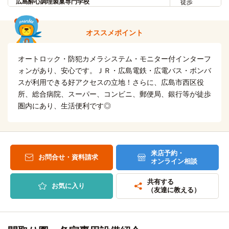
広島酔心調理製菓専門学校
徒歩
25分
7分
バス利用25分 西区役所→(広電バス13分)→広島バスセンタ
広島市医師会看護専門学校
ー→(広電バス12分)→市立大学前
徒歩
オススメポイント
12分
自転車
広島工業大学(広島校舎)
自転車
6分
オートロック・防犯カメラシステム・モニター付インターフ
広島県理容美容専門学校
11分
(約1.4km)
(約2.4km)
ォンがあり、安心です。ＪＲ・広島電鉄・広電バス・ボンバ
スが利用できる好アクセスの立地！さらに、広島市西区役
広島文化学園大学(長束キャンパス)
自転車
バス
広島アニマルケア専門学校
11分
34分
所、総合病院、スーパー、コンビニ、郵便局、銀行等が徒歩
(約2.5km)
圏内にあり、生活便利です◎
バス利用34分 「西観音町」停→（広電バス9分）→「十日
自転車
市町」停(6分)→（広交バス１９分）→「西山本上」停
大原ビジネス公務員専門学校広島校
13分
(約3.0km)
広島文化学園短期大学(長束キャンパス)
バス
自転車
広島情報ITクリエイター専門学校
34分
13分
来店予約・
(約3.0km)
お問合せ・資料請求
バス利用34分 「西観音町」停→（広電バス9分）→「十日
オンライン相談
市町」停(6分)→（広交バス１９分）→「西山本上」停
自転車
広島情報専門学校
14分
共有する
(約3.3km)
お気に入り
（友達に教える）
広島文教大学
バス
自転車
52分
穴吹デザイン専門学校
15分
(約3.5km)
バス利用52分 「西区役所」→(広電バス13分)→「広島バス
センター」→(広島交通バス39分)→「武田学園前」
自転車