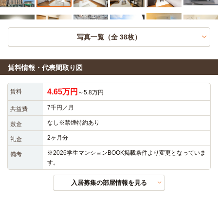
写真一覧（全
38
枚）
賃料情報・代表間取り図
4.65万円
賃料
～5.8万円
7千円／月
共益費
なし※禁煙特約あり
敷金
2ヶ月分
礼金
※2026学生マンションBOOK掲載条件より変更となっていま
備考
す。
入居募集の部屋情報を見る