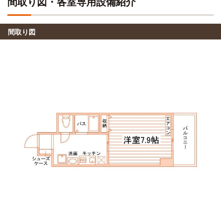
間取り図・各室専用設備紹介
小井手ファッションビューティ専門学校
16分
(約3.8km)
比治山大学
電車
自転車
16分
代々木アニメーション学院(広島校)
間取り図
12分
電車利用16分 「西広島」駅→（JR山陽本線5分）→「新白
(約2.8km)
島」駅（7分）→（アストラムライン4分）→「不動院前」駅
自転車
ヒューマンアカデミー(広島校)
13分
(約3.1km)
比治山大学短期大学部
電車
16分
自転車
広島医療秘書こども専門学校
14分
電車利用16分 「西広島」駅→（JR山陽本線5分）→「新白
(約3.3km)
島」駅（7分）→（アストラムライン4分）→「不動院前」駅
自転車
広島国際医療福祉専門学校
15分
(約3.6km)
広島工業大学(五日市キャンパス)
電車
24分
自転車
トリニティカレッジ広島医療福祉専門学校
16分
電車利用26分 「西観音駅」駅→（広電2系統6分）→「西広
(約3.7km)
島(己斐)」駅→（広電宮島線18分)→「楽々園」駅
自転車
広島デンタルアカデミー専門学校
18分
安田女子大学
電車
(約4.4km)
28分
自転車
広島ビューティー＆ブライダル専門学校
「西広島」駅→(JR山陽本線7分)→「新白島」駅(4分)→(アス
18分
(約4.2km)
トラムライン17分)→「安東」駅