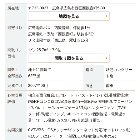
所在地
〒733-0037 広島県広島市西区西観音町5-30
地図を見る
最寄り駅
広島電鉄バス「西観音町」停徒歩1分
広島電鉄２系統「西観音町」駅徒歩3分
ＪＲ山陽本線「西広島」駅徒歩15分
間取り／
1K／25.7m²／7.9帖
面積
間取り図を見る
階数・
地上11階建て
構造
鉄筋コンクリー
全部屋数
63部屋
ト造
完成年月
2007年06月
向き
南東
各室専用
独立洗面化粧台/セパレート（バス・トイレ）/洗濯機置場(室
設備
内)/RHコンロ(2口)/家具家電付(一部)/居室照明器具/フローリン
グ/バルコニー/シューズケース/収納/インターフォン（TVモニ
ター付)/防犯ディンプルキー/エアコン/個別給湯（電気温水
器）/オール電化(ガス無し)/個別給湯（電気）
共同設備
CATV/BS・CSアンテナ/インターネット対応/オートロック/防
犯カメラ/エレベーター/宅配BOX/駐輪場(自転車のみ)