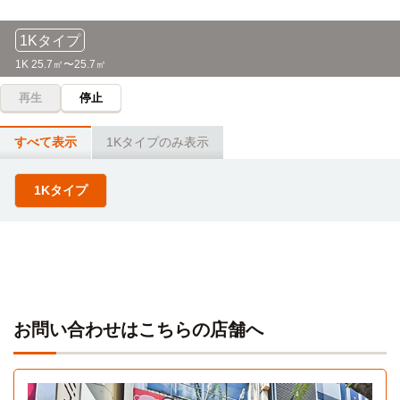
広島リゾート＆スポーツ専門学校
電車
県立広島大学(広島キャンパス)
電車
33分
29分
1Kタイプ
電車利用33分 西観音町→（広電2号線33分）→広島駅
電車利用29分 「西観音」駅→（広電3系統約29分）→「県
1K 25.7㎡〜25.7㎡
病院前」駅
再生
停止
山陽女子短期大学
電車
30分
すべて表示
1Kタイプのみ表示
西観音町→（広島電鉄宮島線30分）→山陽女学園前
1Kタイプ
広島都市学園大学(宇品キャンパス)
電車
44分
電車利用44分 「西観音」駅→（広電3系統約44分）→「宇
品五丁目」駅
広島工業大学(沼田キャンパス)
電車
46分
広島工業大学(沼田キャンパス)：西観音町(広島電鉄２号線16
お問い合わせはこちらの店舗へ
分)→紙屋町西(アストラムライン30分)→大原
日本赤十字広島看護大学
バス＋電車
35分