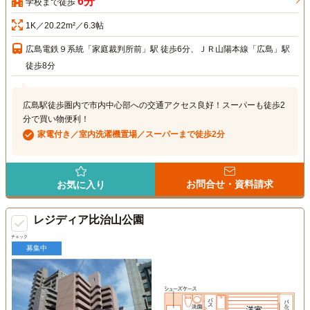
6分
学校まで徒歩
1K／20.22m²／6.3帖
広島電鉄９系統「家庭裁判所前」駅 徒歩6分、ＪＲ山陽本線「広島」駅
徒歩8分
広島駅徒歩圏内で市内中心部への交通アクセス良好！スーパーも徒歩2
分で買い物便利！
家電付き／室内洗濯機置場／スーパーまで徒歩2分
お問合せ・資料請求
お気に入り
レジディア比治山公園
チェック
募集中