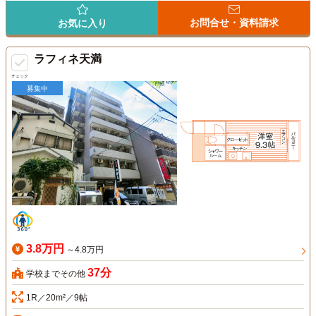
お問合せ・資料請求
お気に入り
ラフィネ天満
チェック
募集中
3.8万円
～4.8万円
37分
学校までその他
1R／20m²／9帖