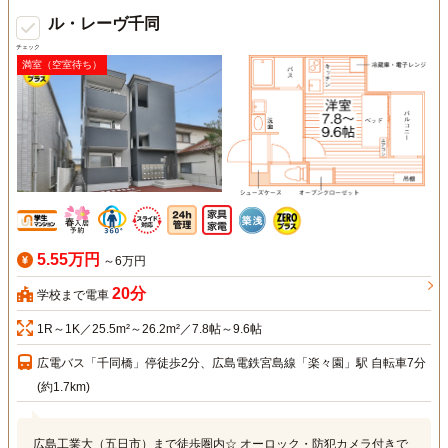
ル・レーヴ千同
チェック
満室（空室待ち）
5.55万円
～6万円
20分
学校まで電車
1R～1K／25.5m²～26.2m²／7.8帖～9.6帖
広電バス「千同橋」停徒歩2分、広島電鉄宮島線「楽々園」駅 自転車7分
(約1.7km)
広島工業大（五日市）まで徒歩圏内☆ オーロック・防犯カメラ付きで