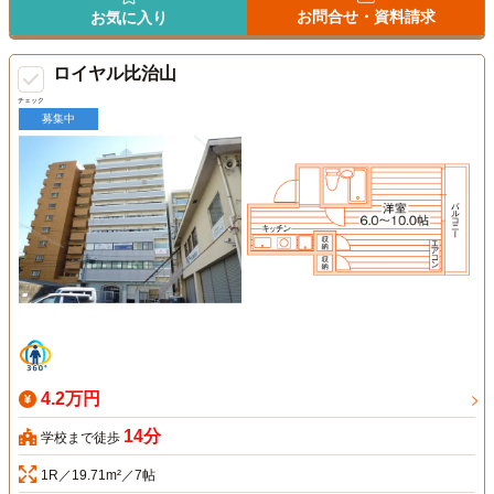
お問合せ・資料請求
お気に入り
ロイヤル比治山
チェック
募集中
4.2万円
14分
学校まで徒歩
1R／19.71m²／7帖