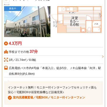
チェック
募集中
4.3万円
37分
学校までその他
1R／21.74m²／8.6帖
広島電鉄バス市内4号線「本浦入口」徒歩5分、ＪＲ山陽本線「向洋」駅
自転車8分(約1.8km)
インターネット無料！モニター付インターフォンでセキュリティ面も
安心！宅配BOXや浴室乾燥機など設備充実♪
室内洗濯機置場／宅配BOX／モニター付インターフォン