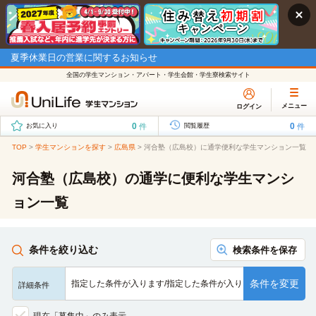
夏季休業日の営業に関するお知らせ
全国の学生マンション・アパート・学生会館・学生寮検索サイト
メニュー
ログイン
0
0
件
件
お気に入り
閲覧履歴
TOP
>
学生マンションを探す
>
広島県
>
河合塾（広島校）に通学便利な学生マンション一覧
河合塾（広島校）の通学に便利な学生マンシ
ョン一覧
条件を絞り込む
検索条件を保存
条件を変更
指定した条件が入ります/指定した条件が入ります/指定した条…
詳細条件