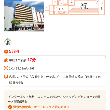
5万円
17分
学校まで徒歩
1K／23.52m²／8帖
広電バス4号線「段原中央」停徒歩1分、広島電鉄５系統「段原一丁目」
駅 徒歩6分
インターネット無料！コンビニ徒歩1分、ショッピングセンター徒歩5
分と買物便利♪
温水洗浄便座／オートロック／防犯カメラ