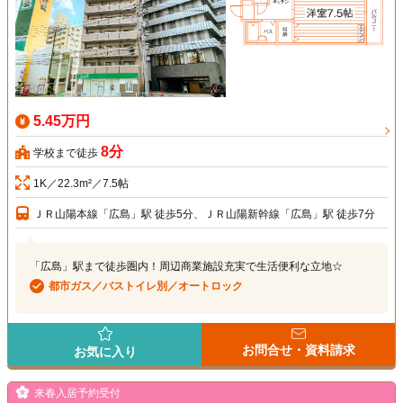
5.45万円
8分
学校まで徒歩
1K／22.3m²／7.5帖
ＪＲ山陽本線「広島」駅 徒歩5分、ＪＲ山陽新幹線「広島」駅 徒歩7分
「広島」駅まで徒歩圏内！周辺商業施設充実で生活便利な立地☆
都市ガス／バストイレ別／オートロック
お問合せ・資料請求
お気に入り
来春入居予約受付