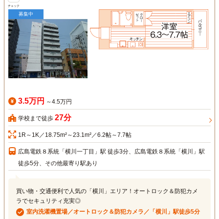
チェック
募集中
3.5万円
～4.5万円
27分
学校まで徒歩
1R～1K／18.75m²～23.1m²／6.2帖～7.7帖
広島電鉄８系統「横川一丁目」駅 徒歩3分、広島電鉄８系統「横川」駅
徒歩5分、その他最寄り駅あり
買い物・交通便利で人気の「横川」エリア！オートロック＆防犯カメ
ラでセキュリティ充実◎
室内洗濯機置場／オートロック＆防犯カメラ／「横川」駅徒歩5分