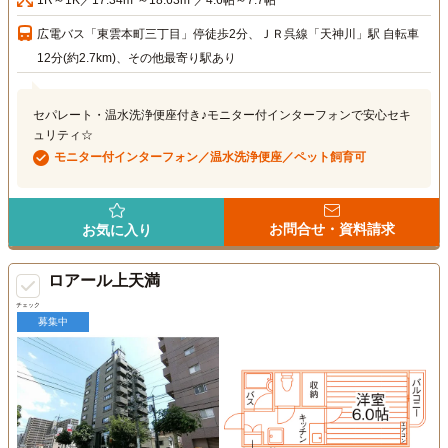
広電バス「東雲本町三丁目」停徒歩2分、ＪＲ呉線「天神川」駅 自転車
12分(約2.7km)、その他最寄り駅あり
セパレート・温水洗浄便座付き♪モニター付インターフォンで安心セキ
ュリティ☆
モニター付インターフォン／温水洗浄便座／ペット飼育可
お問合せ・資料請求
お気に入り
ロアール上天満
チェック
募集中