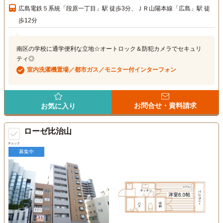
広島電鉄５系統「段原一丁目」駅 徒歩3分、ＪＲ山陽本線「広島」駅 徒
歩12分
南区の学校に通学便利な立地☆オートロック＆防犯カメラでセキュリ
ティ◎
室内洗濯機置場／都市ガス／モニター付インターフォン
お問合せ・資料請求
お気に入り
ローゼ比治山
チェック
募集中