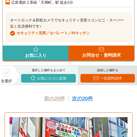
広島電鉄２系統「天満町」駅 徒歩2分
オートロック＆防犯カメラでセキュリティ充実☆コンビニ・スーパー
近く生活便利です♪
セキュリティ充実／セパレート／IHキッチン
お問合せ・資料請求
お気に入り
選択した物件をまとめて
追加した物件を
お気に入りに追加
一括資料請求
全選択
前の20件
次の20件