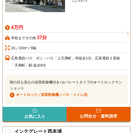
4万円
37分
学校までその他
1K／20m²／6帖
広島電鉄バス、ボン・バス「上天満町」停徒歩1分、広島電鉄２系統
「天満町」駅 徒歩8分
雨の日も安心の浴室乾燥機付き♪セパレートタイプのオートロックマン
ション☆
オートロック／浴室乾燥機／バス・トイレ別
お問合せ・資料請求
お気に入り
インテグレート西本浦