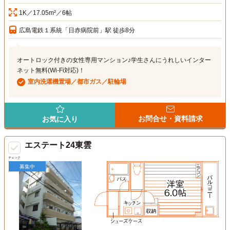
1K／17.05m²／6帖
広島電鉄１系統「日赤病院前」駅 徒歩8分
オートロック付きの女性専用マンション♪学生さんにうれしいインター
ネット無料(Wi-Fi対応)！
室内洗濯機置場／都市ガス／駐輪場
お問合せ・資料請求
お気に入り
エステート24東雲
チェック
募集中