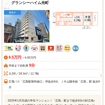
グランシーハイム光町
チェック
募集中
6.5万円
～6.95万円
9分
学校まで自転車
1LDK／28.3m²／12.7帖
広電バス「広島駅新幹線口」停徒歩9分、ＪＲ山陽本線「広島」駅 徒歩9
分
2025年1月完成の学生マンション！「広島」駅まで徒歩9分の好立地♪