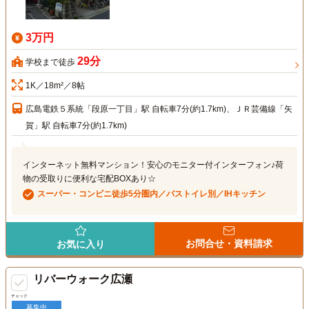
3万円
29分
学校まで徒歩
1K／18m²／8帖
広島電鉄５系統「段原一丁目」駅 自転車7分(約1.7km)、ＪＲ芸備線「矢
賀」駅 自転車7分(約1.7km)
インターネット無料マンション！安心のモニター付インターフォン♪荷
物の受取りに便利な宅配BOXあり☆
スーパー・コンビニ徒歩5分圏内／バストイレ別／IHキッチン
お問合せ・資料請求
お気に入り
リバーウォーク広瀬
チェック
募集中