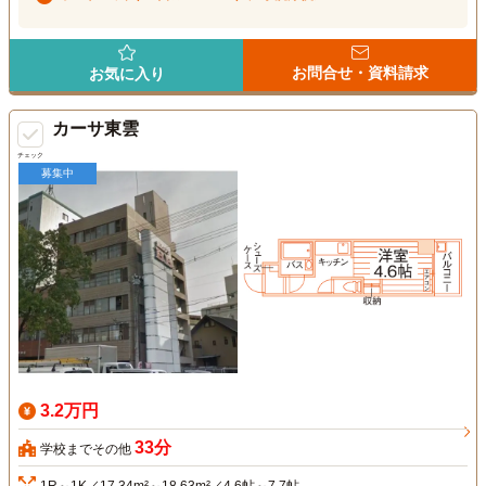
お問合せ・資料請求
お気に入り
カーサ東雲
チェック
募集中
3.2万円
33分
学校までその他
1R～1K／17.34m²～18.63m²／4.6帖～7.7帖