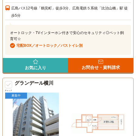
広島バス12号線「鶴見町」徒歩3分、広島電鉄５系統「比治山橋」駅 徒
歩5分
オートロック・TVインターホン付きで安心のセキュリティ◎ペット飼
育可☆
宅配BOX／オートロック／バストイレ別
お問合せ・資料請求
お気に入り
グランデール横川
チェック
募集中