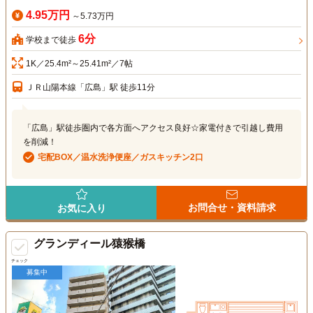
4.95万円
～5.73万円
6分
学校まで徒歩
1K／25.4m²～25.41m²／7帖
ＪＲ山陽本線「広島」駅 徒歩11分
「広島」駅徒歩圏内で各方面へアクセス良好☆家電付きで引越し費用
を削減！
宅配BOX／温水洗浄便座／ガスキッチン2口
お問合せ・資料請求
お気に入り
グランディール猿猴橋
チェック
募集中