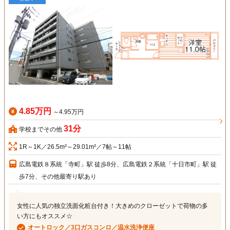
4.85万円
～4.95万円
31分
学校までその他
1R～1K／26.5m²～29.01m²／7帖～11帖
広島電鉄８系統「寺町」駅 徒歩8分、広島電鉄２系統「十日市町」駅 徒
歩7分、その他最寄り駅あり
女性に人気の独立洗面化粧台付き！大きめのクローゼットで荷物の多
い方にもオススメ☆
オートロック／3口ガスコンロ／温水洗浄便座