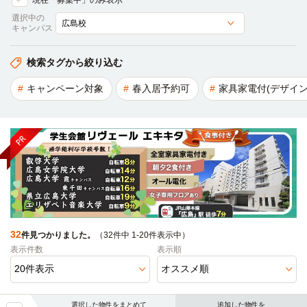
現在「募集中」のみ表示
選択中の
キャンパス
検索タグから絞り込む
キャンペーン対象
春入居予約可
家具家電付(デザイン
32
件見つかりました。
（32件中 1-20件表示中）
表示件数
表示順
選択した物件をまとめて
追加した物件を