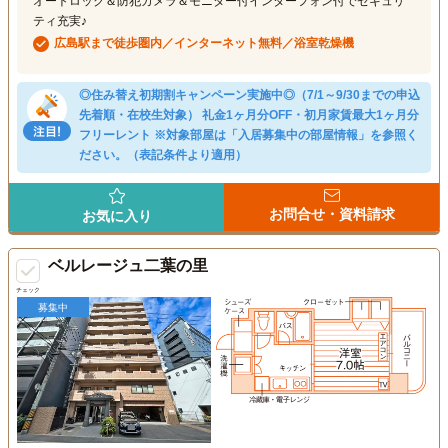
オートロック＆防犯カメラ＆モニター付インターフォン付でセキュリ
ティ充実♪
広島駅まで徒歩圏内／インターネット無料／浴室乾燥機
◎住み替え初期割キャンペーン実施中◎（7/1～9/30までの申込
先着順・在校生対象） 礼金1ヶ月分OFF・初月家賃最大1ヶ月分
フリーレント ※対象部屋は「入居募集中の部屋情報」を参照く
ださい。（表記条件より適用）
お問合せ・資料請求
お気に入り
ベルレージュ二葉の里
チェック
募集中