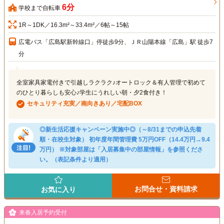
6分
学校まで自転車
1R～1DK／16.3m²～33.4m²／6帖～15帖
広電バス「広島駅新幹線口」停徒歩9分、ＪＲ山陽本線「広島」駅 徒歩7
分
全室家具家電付きで引越しラクラク♪オートロック＆有人管理で初めて
のひとり暮らしも安心♪学生にうれしい朝・夕2食付き！
セキュリティ充実／南向きあり／宅配BOX
◎新生活応援キャンペーン実施中◎（～8/31までの申込先着
順・在校生対象） 初年度年間管理費 5万円OFF（14.4万円→9.4
万円） ※対象部屋は「入居募集中の部屋情報」を参照くださ
い。（表記条件より適用）
お問合せ・資料請求
お気に入り
来春入居予約受付