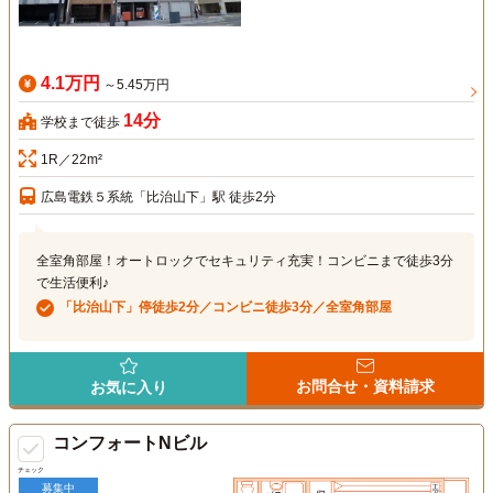
4.1万円
～5.45万円
14分
学校まで徒歩
1R／22m²
広島電鉄５系統「比治山下」駅 徒歩2分
全室角部屋！オートロックでセキュリティ充実！コンビニまで徒歩3分
で生活便利♪
「比治山下」停徒歩2分／コンビニ徒歩3分／全室角部屋
お問合せ・資料請求
お気に入り
コンフォートNビル
チェック
募集中