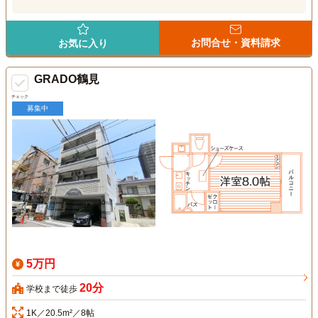
お問合せ・資料請求
お気に入り
GRADO鶴見
チェック
募集中
5万円
20分
学校まで徒歩
1K／20.5m²／8帖