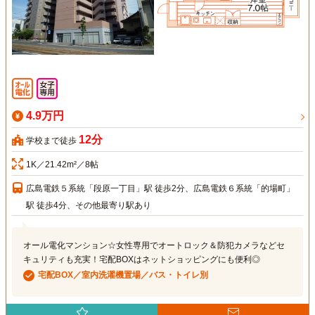
4.9万円
12分
学校まで徒歩
1K／21.42m²／8帖
広島電鉄５系統「段原一丁目」駅 徒歩2分、広島電鉄６系統「的場町」
駅 徒歩4分、その他最寄り駅あり
オール電化マンション☆女性専用でオートロック＆防犯カメラなどセ
キュリティも充実！宅配BOXはネットショッピングにも便利◎
宅配BOX／室内洗濯機置場／バス・トイレ別