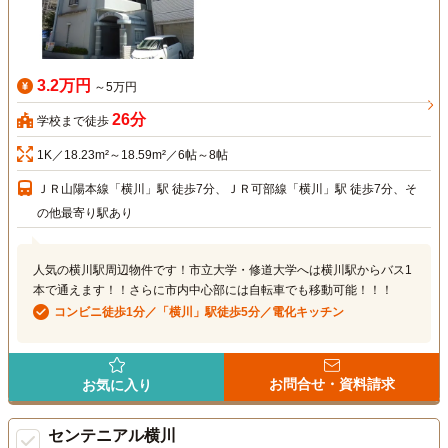
3.2万円
～5万円
26分
学校まで徒歩
1K／18.23m²～18.59m²／6帖～8帖
ＪＲ山陽本線「横川」駅 徒歩7分、ＪＲ可部線「横川」駅 徒歩7分、そ
の他最寄り駅あり
人気の横川駅周辺物件です！市立大学・修道大学へは横川駅からバス1
本で通えます！！さらに市内中心部には自転車でも移動可能！！！
コンビニ徒歩1分／「横川」駅徒歩5分／電化キッチン
お問合せ・資料請求
お気に入り
センテニアル横川