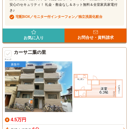
安心のセキュリティ！ 礼金・敷金なし＆ネット無料＆全室家具家電付
き♪
宅配BOX／モニター付インターフォン／独立洗面化粧台
お問合せ・資料請求
お気に入り
カーサ二葉の里
チェック
募集中
4.5万円