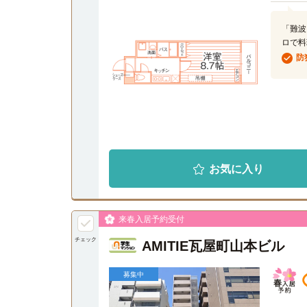
「難波
ロで料
防
お気に入り
来春入居予約受付
チェック
AMITIE瓦屋町山本ビル
募集中