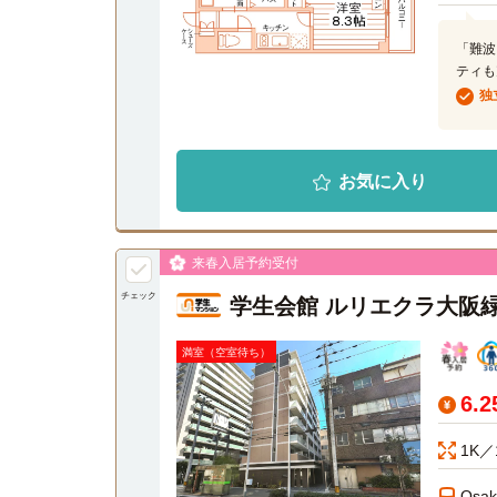
「難波
ティも
独
お気に入り
来春入居予約受付
チェック
学生会館 ルリエクラ大阪
満室（空室待ち）
6.
1K／
Osa