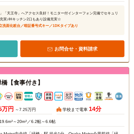
」「天王寺」へアクセス良好！モニター付インターフォン完備でセキュリ
充実♪IHキッチン2口もあり設備充実☆
立洗面化粧台／暗証番号式キー／1DKタイプあり
お問合せ・資料請求
緑橋【食事付き】
25万円
14分
～7.25万円
学校まで電車
19.6m²～20m²／6.2帖～6.6帖
ka Metro中央線「緑橋」駅 徒歩1分、Osaka Metro今里筋線「緑