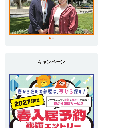
裕を持って秋を迎えるか――。
人気物件が埋まってしまう前に、まずは一番
条件の良いお部屋をキープしておきましょ
う！
対象物件の詳細やオンラインでの相談・お手
続きの流れなど、お気軽にUniLifeまでお問
い合わせください。
キャンペーン
学生マンション体験宿泊、受付中！
実際にお住まい頂くUniLifeの学生マンショ
ンにて、一人暮らし体験ができます♪オープ