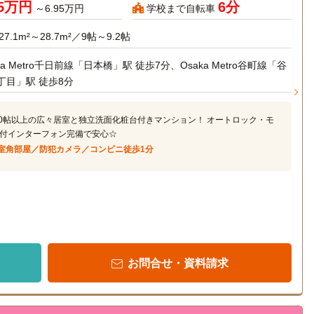
45万円
6分
～6.95万円
学校まで自転車
27.1m²～28.7m²／9帖～9.2帖
ka Metro千日前線「日本橋」駅 徒歩7分、Osaka Metro谷町線「谷
丁目」駅 徒歩8分
.0帖以上の広々居室と独立洗面化粧台付きマンション！ オートロック・モ
付インターフォン完備で安心☆
室角部屋／防犯カメラ／コンビニ徒歩1分
お問合せ・資料請求