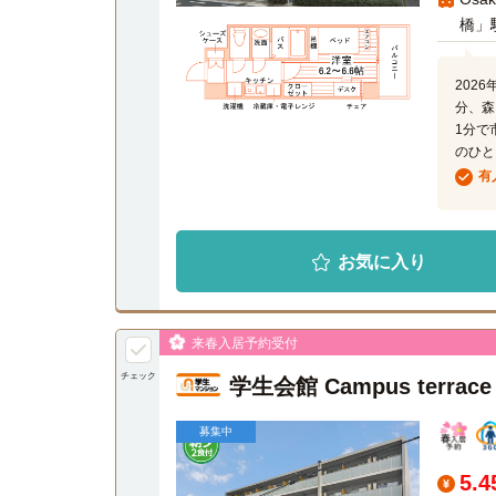
橋」
202
分、森
1分で
のひと
有
お気に入り
来春入居予約受付
チェック
学生会館 Campus terr
募集中
5.