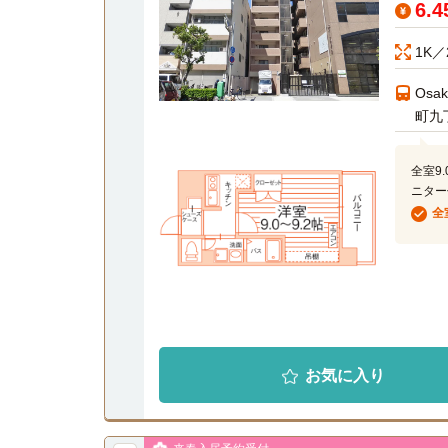
6.
1K／
Osa
町九
全室9
ニター
全
お気に入り