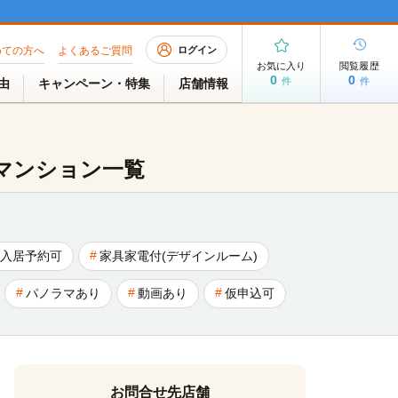
めての方へ
よくあるご質問
ログイン
お気に入り
閲覧履歴
0
0
件
件
理由
キャンペーン・特集
店舗情報
マンション一覧
入居予約可
家具家電付(デザインルーム)
パノラマあり
動画あり
仮申込可
お問合せ先店舗