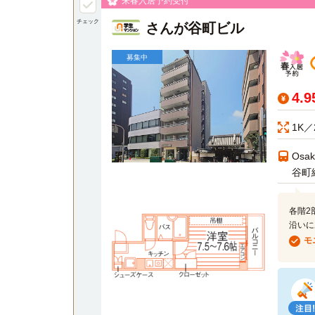
来春入居予約受付
チェック
さんが谷町ビル
募集中
4.
1K／
Osa
谷町
各階2
沿いに
モ