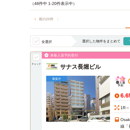
（48件中 1-20件表示中）
前の20件
選択した物件をまとめて
全選択
来春入居予約受付
チェック
サナス長堀ビル
募集中
6.
1R～
Osa
線「