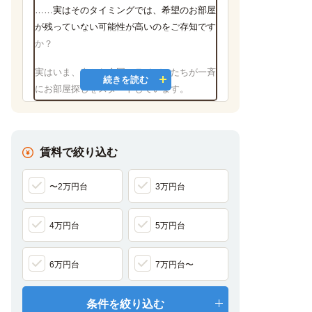
……実はそのタイミングでは、希望のお部屋
が残っていない可能性が高いのをご存知です
か？
実はいま、春から全国のライバルたちが一斉
続きを読む
にお部屋探しをスタートしています。
特に「
家具家電付き
」「
独立洗面台付き
」
「
学校徒歩圏内
」といった好条件のマンショ
ンは、秋を迎える頃にはすでに満室になって
賃料で絞り込む
いるケースが毎年後を絶ちません。
「合格が決まったからお部屋探しに行ってみ
〜2万円台
3万円台
たら、良い物件が全部埋まっていた…」
と後
悔する前に。
4万円台
5万円台
豊富な選択肢があるこの夏のうちに、
UniLifeの「
春入居予約事前エントリー
」で
6万円台
7万円台〜
理想のお部屋をキープしませんか？
✨ 秋に埋まる前に！夏に「事前エントリ
条件を絞り込む