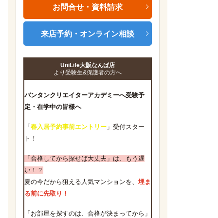
お問合せ・資料請求
来店予約・オンライン相談
UniLife大阪なんば店
より受験生&保護者の方へ
バンタンクリエイターアカデミーへ受験予
定・在学中の皆様へ
「
春入居予約事前エントリー
」受付スター
ト！
「合格してから探せば大丈夫」は、もう遅
い！？
夏の今だから狙える人気マンションを、
埋ま
る前に先取り！
「お部屋を探すのは、合格が決まってから」