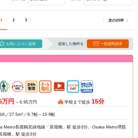
1
2
3
次の20件
お気に入りに追加
追加した物件を
一括資料請求
65万円
15分
～6.95万円
学校まで徒歩
1K／27.5m²／8.7帖～10.9帖
ka Metro長堀鶴見緑地線「長堀橋」駅 徒歩3分、Osaka Metro堺筋
長堀橋」駅 徒歩3分