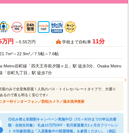
95万円
11分
～5.55万円
学校まで自転車
21.7m²～22.9m²／7.5帖～7.6帖
ka Metro谷町線「四天王寺前夕陽ヶ丘」駅 徒歩3分、Osaka Metro
線「谷町九丁目」駅 徒歩7分
部屋のみで全室角部屋！人気のバス・トイレセパレートタイプで、大通り
あるので夜も明るく安心です♪
ニター付インターフォン／防犯カメラ／温水洗浄便座
◎住み替え初期割キャンペーン実施中◎（7/1～9/30までの申込先着
順・在校生対象） 礼金10万円OFF・初月家賃最大1ヶ月分フリーレン
ト ※対象部屋は「入居募集中の部屋情報」を参照ください。（表記