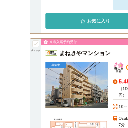
お気に入り
来春入居予約受付
チェック
まねきやマンション
募集中
5.
（1D
円）
1K～
Os
7分