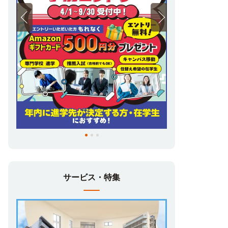
ンキャンパスや学校説明会で大阪に来られた
際に是非ご利用ください！ご家族や友人と宿
泊してもよし、もちろん1人で宿泊してもよ
し無料で学生マンションに宿泊できるチャン
スは今だけ！
在校生の皆様へ！住み替えのご相談も大歓
迎！
・通学時間を短縮したい
サービス・特集
・もっと防犯性の高い家がいい
・家具家電付きにグレードアップしたい