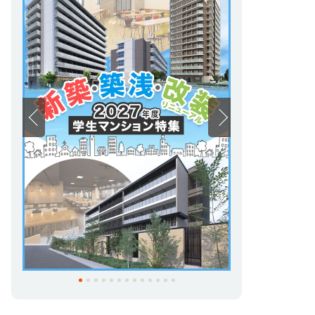
通学のストレスを無くして、最高のキャンパ
スライフを！
UniLife大阪なんば店では「安心・快適」な
学生生活を送っていただけるよう多種多様の
マンションをご用意しております。
・家具家電付きデザインルーム
・食事付き学生マンション・学生会館特
集
・新築・築浅・改装マンション特集
・女子専用マンション
・ユニライフの学生会館
お部屋探しのことはもちろん、学生生活に関