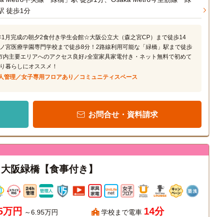
駅 徒歩1分
6年1月完成の朝夕2食付き学生会館☆大阪公立大（森之宮CP）まで徒歩14
ノ宮医療学園専門学校まで徒歩8分！2路線利用可能な「緑橋」駅まで徒歩
市内主要エリアへのアクセス良好♪全室家具家電付き・ネット無料で初めて
り暮らしにオススメ！
人管理／女子専用フロアあり／コミュニティスペース
お問合せ・資料請求
ace 大阪緑橋【食事付き】
45万円
14分
～6.95万円
学校まで電車