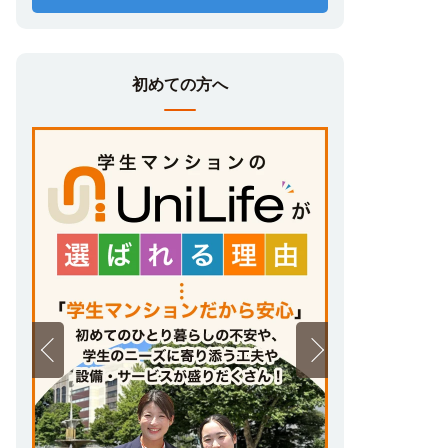
ー」しておくべき
2
つのメリット
1.
秋頃にはなくなる「一番人気の好条件部
屋」を確実にキープ！
人気の高いマンションや通学に便利な好立地
初めての方へ
物件は、夏〜初秋にかけてどんどん埋まって
いきます。ピークを迎える前に、ライバルよ
り一歩早く最高条件のお部屋を確保できま
す。
2.
キャンセル料は「完全
無料
」だからノー
リスク！
万が一、進路変更や不合格となった場合でも
キャンセル料は一切かかりません。費用面の
リスクゼロで、今のうちに一番良い部屋を押
さえておくことが可能です。
📢 夏の紹介が始まった今が、一番選べるラ
ストチャンス！
秋になってから焦って妥協したお部屋を選ぶ
か、夏の今、最高条件のお部屋を押さえて余