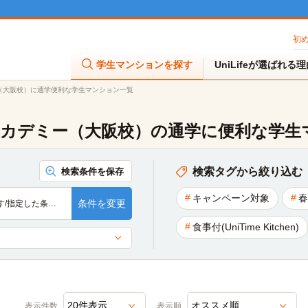
初
学生マンションを探す
UniLifeが選ばれる
（大阪校）に通学便利な学生マンション一覧
カデミー（大阪校）の通学に便利な学生
検索タグから絞り込む
検索条件を保存
キャンペーン対象
春
条件を変更
す/指定した条…
食事付(UniTime Kitchen)
表示件数
表示順