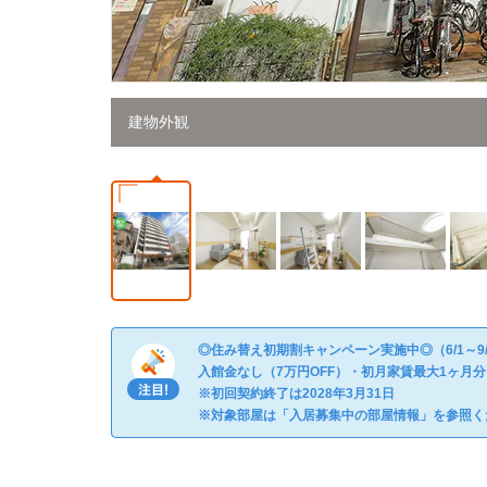
建物外観
◎住み替え初期割キャンペーン実施中◎（6/1～9
入館金なし（7万円OFF）・初月家賃最大1ヶ月
※初回契約終了は2028年3月31日
※対象部屋は「入居募集中の部屋情報」を参照く