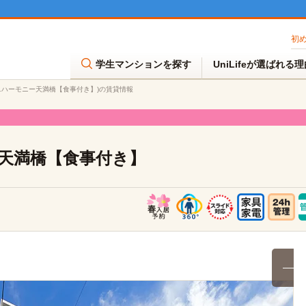
初
学生マンションを探す
UniLifeが選ばれる
 ユニハーモニー天満橋【食事付き】)の賃貸情報
ー天満橋【食事付き】