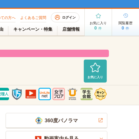
めての方へ
よくあるご質問
ログイン
お気に入り
閲覧履歴
0
0
件
件
理由
キャンペーン・特集
店舗情報
お気に入り
募集中
2026/08/03 AM 06:40現在
360度パノラマ
動画案内を見る