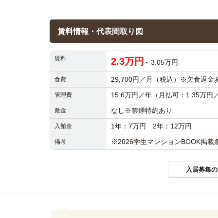
賃料情報・代表間取り図
賃料
2.3万円
～3.05万円
29,700円／月（税込）※欠食返金
食費
15.6万円／年（月払可：1.35
管理費
なし※禁煙特約あり
敷金
1年：7万円 2年：12万円
入館金
※2026学生マンションBOOK掲
備考
入居募集の