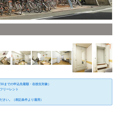
2
/
45
/30までの申込先着順・在校生対象）
分フリーレント
ださい。（表記条件より適用）