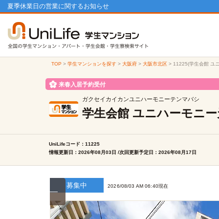
夏季休業日の営業に関するお知らせ
TOP
>
学生マンションを探す
>
大阪府
>
大阪市北区
>
11225(学生会館
来春入居予約受付
ガクセイカイカンユニハーモニーテンマバシ
学生会館 ユニハーモニ
UniLifeコード：11225
情報更新日：2026年08月03日 /次回更新予定日：2026年08月17日
募集中
2026/08/03 AM 06:40現在