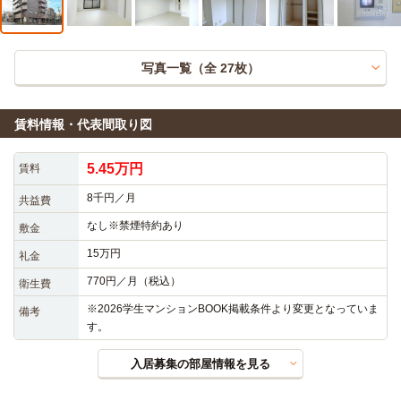
写真一覧（全
27
枚）
賃料情報・代表間取り図
5.45万円
賃料
8千円／月
共益費
なし※禁煙特約あり
敷金
15万円
礼金
770円／月（税込）
衛生費
※2026学生マンションBOOK掲載条件より変更となっていま
備考
す。
入居募集の部屋情報を見る