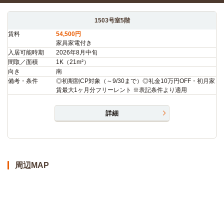
1503号室5階
賃料
54,500円
家具家電付き
入居可能時期
2026年8月中旬
間取／面積
1K（21m²）
向き
南
備考・条件
◎初期割CP対象（～9/30まで）◎礼金10万円OFF・初月家
賃最大1ヶ月分フリーレント ※表記条件より適用
詳細
周辺MAP