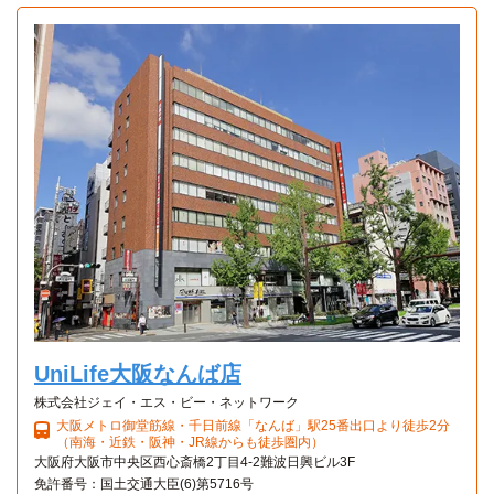
自転車
バンタンデザイン研究所(大阪校)
17分
(約3.9km)
電車乗車9分：「寺田町」→（大阪環状線3分）→「鶴橋」
→（大阪メトロ千日前線5分）→「なんば」
Aタイプ
1K 21㎡〜21㎡
自転車
レコールバンタン(大阪校)
18分
(約4.1km)
電車乗車9分：「寺田町」→（大阪環状線3分）→「鶴橋」
→（大阪メトロ千日前線5分）→「なんば」
UniLife大阪なんば店
株式会社ジェイ・エス・ビー・ネットワーク
大阪メトロ御堂筋線・千日前線「なんば」駅25番出口より徒歩2分
（南海・近鉄・阪神・JR線からも徒歩圏内）
大阪府大阪市中央区西心斎橋2丁目4-2難波日興ビル3F
免許番号：国土交通大臣(6)第5716号