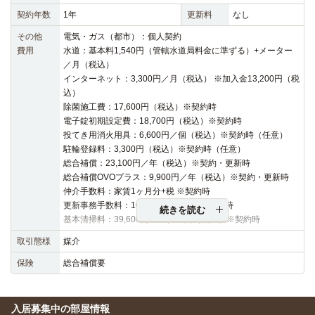
契約年数
1年
更新料
なし
その他
電気・ガス（都市）：個人契約
費用
水道：基本料1,540円（管轄水道局料金に準ずる）+メーター
／月（税込）
インターネット：3,300円／月（税込） ※加入金13,200円（税
込）
除菌施工費：17,600円（税込）※契約時
電子錠初期設定費：18,700円（税込）※契約時
投てき用消火用具：6,600円／個（税込）※契約時（任意）
駐輪登録料：3,300円（税込）※契約時（任意）
総合補償：23,100円／年（税込）※契約・更新時
総合補償OVOプラス：9,900円／年（税込）※契約・更新時
仲介手数料：家賃1ヶ月分+税 ※契約時
更新事務手数料：16,500円（税込）※更新時
続きを読む
基本清掃料：39,600円～42,900円（税込）※契約時
取引態様
媒介
保険
総合補償要
入居募集中の部屋情報