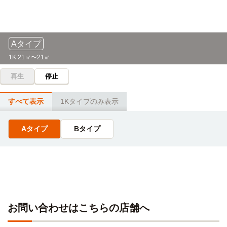
12分
大阪医療大学
電車
(約2.9km)
10分
電車乗車9分：「寺田町」→（大阪環状線3分）→「鶴橋」
→（大阪メトロ千日前線5分）→「なんば」
大阪阿部野橋→(近鉄南大阪線10分)→矢田
Aタイプ
自転車
大阪ペピイ動物看護専門学校
近畿大学(東大阪本部キャンパス)
電車
13分
1K 21㎡〜21㎡
11分
(約3.0km)
電車乗車5分：「寺田町」→（JR環状線5分）→「玉造」
電車利用11分 寺田町→（大阪環状線3分）→鶴橋→（近鉄
再生
停止
大阪線8分）→長瀬
自転車
バンタンクリエイターアカデミー(大阪校)
すべて表示
1Kタイプのみ表示
13分
大阪樟蔭女子大学(小阪キャンパス)
電車
(約3.1km)
12分
電車乗車9分：「寺田町」→（大阪環状線3分）→「鶴橋」
Aタイプ
Bタイプ
→（大阪メトロ千日前線5分）→「なんば」
利用時間12分 寺田町→（大阪環状線4分）→鶴橋→（近鉄
奈良線8分）→河内小阪
自転車
KADOKAWAドワンゴ情報工科学院(大阪校)
13分
(約3.1km)
乗車時間8分：「寺田町」→（JR大阪環状線1分）→「天王
寺」→（大阪メトロ御堂筋線7分）→「なんば」
自転車
お問い合わせはこちらの店舗へ
大阪バイオメディカル専門学校
15分
(約3.4km)