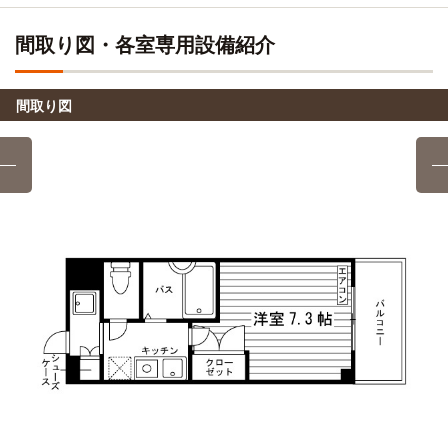
自転車
1分
大阪公立大学(森之宮キャンパス)
18分
(約4.4km)
寺田町→（大阪環状線1分）→天王寺
間取り図・各室専用設備紹介
電車乗車11分：寺田町→（大阪環状線11分）→大阪城公園
ル・トーア東亜美容専門学校
電車
4分
大阪総合保育大学(大学院)
原付
間取り図
16分
寺田町→（大阪環状線4分）→鶴橋
大阪商業大学
電車
自転車
ナンバペット美容学院
10分
12分
(約2.8km)
寺田町→（大阪環状線4分）→鶴橋→（近鉄奈良線準急6分）
→河内小阪
自転車
バンタンゲームアカデミー(大阪校)
13分
(約3.1km)
大阪商業大学(大学院)
電車
電車乗車8分：「寺田町」→（大阪環状線線3分）→「鶴橋」
10分
→（大阪メトロ千日前線5分）→「なんば」
電車利用時間10分 寺田町→（JR大阪環状線3分）→鶴橋
→（近鉄奈良線7分）→河内小阪
よしもとアカデミー(大阪校)
電車
12分
大阪芸術大学短期大学部(大阪学舎)
電車
寺田町→（大阪環状線1分）→天王寺（4分）←（大阪メトロ
10分
御堂筋線7分）→なんば
大阪阿倍野橋→(近鉄線10分)→矢田
自転車
ヴィーナスアカデミー(大阪校)