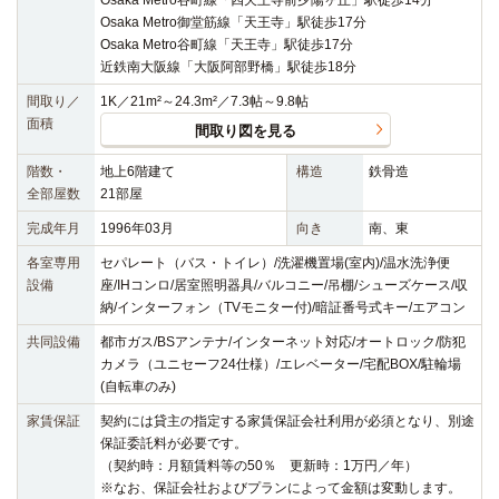
Osaka Metro御堂筋線「天王寺」駅徒歩17分
Osaka Metro谷町線「天王寺」駅徒歩17分
近鉄南大阪線「大阪阿部野橋」駅徒歩18分
間取り／
1K／21m²～24.3m²／7.3帖～9.8帖
面積
間取り図を見る
階数・
地上6階建て
構造
鉄骨造
全部屋数
21部屋
完成年月
1996年03月
向き
南、東
各室専用
セパレート（バス・トイレ）/洗濯機置場(室内)/温水洗浄便
設備
座/IHコンロ/居室照明器具/バルコニー/吊棚/シューズケース/収
納/インターフォン（TVモニター付)/暗証番号式キー/エアコン
共同設備
都市ガス/BSアンテナ/インターネット対応/オートロック/防犯
カメラ（ユニセーフ24仕様）/エレベーター/宅配BOX/駐輪場
(自転車のみ)
家賃保証
契約には貸主の指定する家賃保証会社利用が必須となり、別途
保証委託料が必要です。
（契約時：月額賃料等の50％ 更新時：1万円／年）
※なお、保証会社およびプランによって金額は変動します。