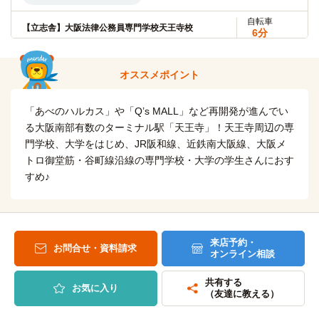
大阪常磐会大学短期大学部
電車
自転車
【立志舎】大阪法律公務員専門学校天王寺校
16分
6分
(約1.2km)
寺田町→（大阪環状線1分）→天王寺（5分）→（大阪メトロ
谷町線10分）→平野
自転車
【立志舎】大阪動物専門学校天王寺校
6分
オススメポイント
(約1.2km)
自転車
大阪女学院大学
13分
自転車
(約3.0km)
大阪芸術大学附属大阪美術専門学校
「あべのハルカス」や「Q’s MALL」など再開発が進んでい
9分
(約2.1km)
自転車
る大阪南部有数のターミナル駅「天王寺」！天王寺周辺の専
大阪女学院短期大学
13分
自転車
門学校、大学をはじめ、JR阪和線、近鉄南大阪線、大阪メ
(約3.0km)
関西外語専門学校
10分
トロ御堂筋・谷町線沿線の専門学校・大学の学生さんにおす
(約2.2km)
自転車
大阪女学院大学(大学院)
すめ♪
13分
自転車
(約3.0km)
辻調理師専門学校(大阪校)
11分
(約2.5km)
森ノ宮医療大学(コスモスクエアキャンパス)
電車
乗車時間2分：「寺田町」→（大阪環状線2分）→「天王寺」
30分
来店予約・
寺田町→（大阪環状線17分）→弁天町（4分）→（大阪メト
自転車
お問合せ・資料請求
辻製菓専門学校
オンライン相談
ロ中央線9分）→コスモスクエア
11分
(約2.5km)
共有する
乗車時間2分：「寺田町」→（大阪環状線2分）→「天王寺」
お気に入り
神戸医療未来大学(大阪天王寺キャンパス)
徒歩
（友達に教える）
10分
西日本ヘアメイクカレッジ
電車