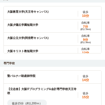
大阪教育大学(天王寺キャンパス)
徒歩
10分
自転車
大阪夕陽丘学園短期大学
7分
(約1.5km)
自転車
大阪公立大学(阿倍野キャンパス)
9分
(約1.9km)
自転車
大阪キリスト教短期大学
12分
(約2.7km)
専門学校
大手前大学(大阪大手前キャンパス)
電車
7分
四天王寺前夕陽ヶ丘→（大阪メトロ谷町線7分）→天満橋
聖バルナバ助産師学院
徒歩
14分
大阪常磐会大学
電車
【立志舎】大阪ITプログラミング&会計専門学校天王寺
16分
校
徒歩
寺田町→（大阪環状線1分）→天王寺（5分）→（大阪メトロ
15分
谷町線10分）→平野
徒歩15分（約1,200ｍ）