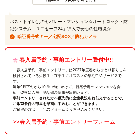
バス・トイレ別のセパレートマンション☆オートロック・防
犯システム「ユニセーフ24」導入で安心の住環境☆
暗証番号式キー／宅配BOX／防犯カメラ
春入居予約・事前エントリー受付中!!
「春入居予約・事前エントリー」は2027年度春からひとり暮らしを
検討されている受験生・在学生にオススメの早期申込サービスで
す。
毎年9月下旬から10月中旬にかけて、新築予定のマンションを含
め、翌春に入居可能な部屋情報が出揃います。
事前エントリーされた方へ優先的に空室状況をお伝えすることで、
ご希望条件の部屋を早期に申込むことができます。
ご希望の方は、下記のフォームよりお申込みください。
>>春入居予約・事前エントリーフォーム