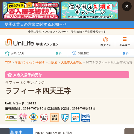
夏季休業日の営業に関するお知らせ
全国の学生マンション・アパート・学生会館・学生寮検索サイト
メニュー
ログイン
0
0
件
件
お気に入り
閲覧履歴
TOP
>
学生マンションを探す
>
大阪府
>
大阪市天王寺区
>
10722(ラフィーネ四天王寺)の賃貸
来春入居予約受付
ラフィーネシテンノウジ
ラフィーネ四天王寺
UniLifeコード：10722
情報更新日：2026年07月30日 /次回更新予定日：2026年08月13日
募集中
2026/07/30 AM 06:40現在