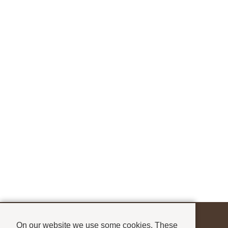
On our website we use some cookies. These
お問合せ