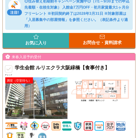
◎住み替え初期割キャンペーン実施中◎（7/1～9/30までの申込
先着順・在校生対象） 入館金7万円OFF・初月家賃最大1ヶ月分
フリーレント ※初回契約終了は2028年3月31日 ※対象部屋は
「入居募集中の部屋情報」を参照ください。（表記条件より適
用）
お問合せ・資料請求
お気に入り
来春入居予約受付
学生会館 ルリエクラ大阪緑橋【食事付き】
チェック
満室（空室待ち）