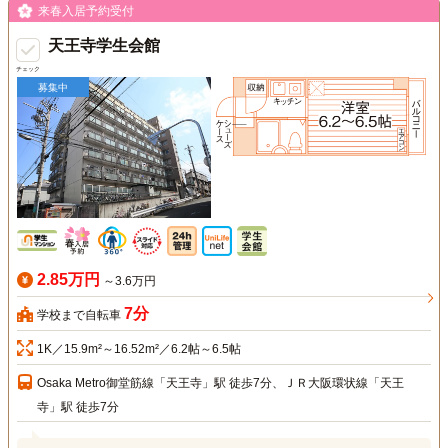
来春入居予約受付
天王寺学生会館
チェック
募集中
2.85万円
～3.6万円
7分
学校まで自転車
1K／15.9m²～16.52m²／6.2帖～6.5帖
Osaka Metro御堂筋線「天王寺」駅 徒歩7分、ＪＲ大阪環状線「天王
寺」駅 徒歩7分