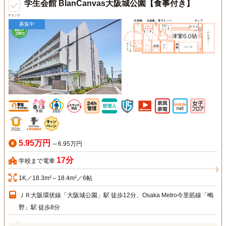
学生会館 BlanCanvas大阪城公園【食事付き】
チェック
募集中
5.95万円
～6.95万円
17分
学校まで電車
1K／18.3m²～18.4m²／6帖
ＪＲ大阪環状線「大阪城公園」駅 徒歩12分、Osaka Metro今里筋線「鴫
野」駅 徒歩8分