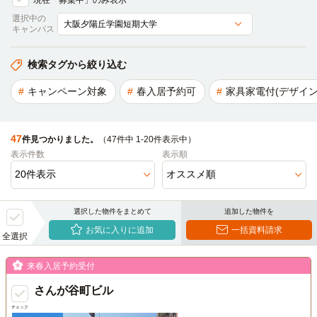
現在「募集中」のみ表示
選択中の
キャンパス
検索タグから絞り込む
キャンペーン対象
春入居予約可
家具家電付(デザイン
47
件見つかりました。
（47件中 1-20件表示中）
表示件数
表示順
選択した物件をまとめて
追加した物件を
お気に入りに追加
一括資料請求
全選択
来春入居予約受付
さんが谷町ビル
チェック