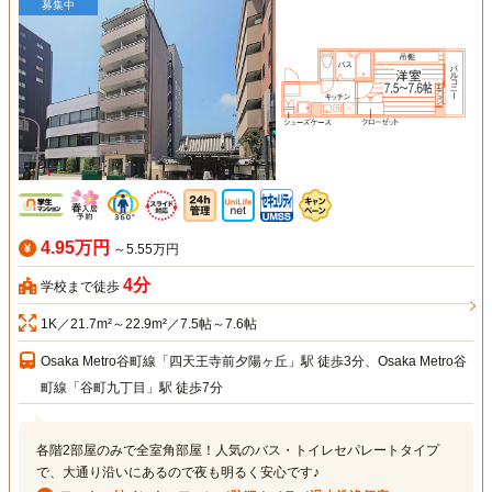
募集中
4.95万円
～5.55万円
4分
学校まで徒歩
1K／21.7m²～22.9m²／7.5帖～7.6帖
Osaka Metro谷町線「四天王寺前夕陽ヶ丘」駅 徒歩3分、Osaka Metro谷
町線「谷町九丁目」駅 徒歩7分
各階2部屋のみで全室角部屋！人気のバス・トイレセパレートタイプ
で、大通り沿いにあるので夜も明るく安心です♪