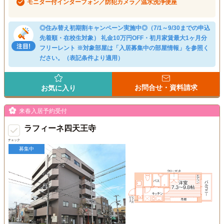
モニター付インターフォン／防犯カメラ／温水洗浄便座
◎住み替え初期割キャンペーン実施中◎（7/1～9/30までの申込
先着順・在校生対象） 礼金10万円OFF・初月家賃最大1ヶ月分
フリーレント ※対象部屋は「入居募集中の部屋情報」を参照く
ださい。（表記条件より適用）
お問合せ・資料請求
お気に入り
来春入居予約受付
ラフィーネ四天王寺
チェック
募集中