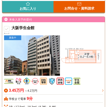
お問合せ・資料請求
お気に入り
来春入居予約受付
大阪学生会館
チェック
募集中
3.45万円
～4.2万円
9分
学校まで電車