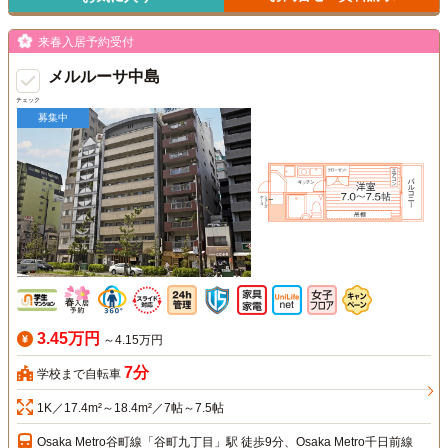
来春入居予約受付
メルルーサ中島
チェック
募集中
3.45万円
～4.15万円
7分
学校まで自転車
1K／17.4m²～18.4m²／7帖～7.5帖
Osaka Metro谷町線「谷町九丁目」駅 徒歩9分、Osaka Metro千日前線