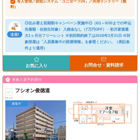
有人管理／防犯システム「ユニセーフ24」／共用ランドリー（無
料）
◎住み替え初期割キャンペーン実施中◎（6/1～9/30までの申込
先着順・在校生対象） 入館金なし（7万円OFF）・初月家賃最
大1ヶ月分フリーレント ※初回契約終了は2028年3月31日 ※対
象部屋は「入居募集中の部屋情報」を参照ください。（表記条
件より適用）
お問合せ・資料請求
お気に入り
来春入居予約受付
フシオン俊徳道
チェック
募集中