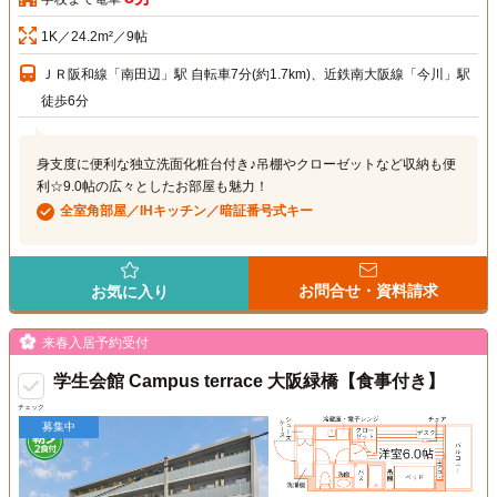
1K／24.2m²／9帖
ＪＲ阪和線「南田辺」駅 自転車7分(約1.7km)、近鉄南大阪線「今川」駅
徒歩6分
身支度に便利な独立洗面化粧台付き♪吊棚やクローゼットなど収納も便
利☆9.0帖の広々としたお部屋も魅力！
全室角部屋／IHキッチン／暗証番号式キー
お問合せ・資料請求
お気に入り
来春入居予約受付
学生会館 Campus terrace 大阪緑橋【食事付き】
チェック
募集中