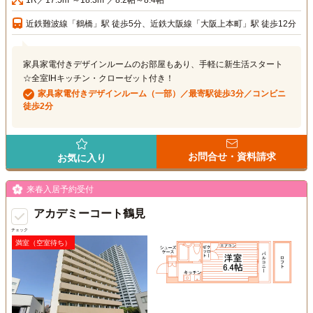
1R／17.5m²～18.3m²／8.2帖～8.4帖
近鉄難波線「鶴橋」駅 徒歩5分、近鉄大阪線「大阪上本町」駅 徒歩12分
家具家電付きデザインルームのお部屋もあり、手軽に新生活スタート
☆全室IHキッチン・クローゼット付き！
家具家電付きデザインルーム（一部）／最寄駅徒歩3分／コンビニ
徒歩2分
お問合せ・資料請求
お気に入り
来春入居予約受付
アカデミーコート鶴見
チェック
満室（空室待ち）