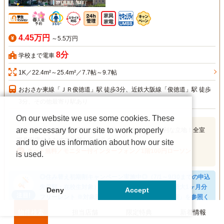
4.45万円
～5.5万円
8分
学校まで電車
1K／22.4m²～25.4m²／7.7帖～9.7帖
おおさか東線「ＪＲ俊徳道」駅 徒歩3分、近鉄大阪線「俊徳道」駅 徒歩
3分、その他最寄り駅あり
On our website we use some cookies. These
are necessary for our site to work properly
JRと近鉄の2沿線利用可能な「俊徳道」駅徒歩3分の便利な立地！全室
家具家電付きなので引越しラクラク☆
and to give us information about how our site
ネット無料／モニター付インターフォン／1階100円ローソン
is used.
◎住み替え初期割キャンペーン実施中◎（7/1～9/30までの申込
先着順・在校生対象） 礼金10万円OFF・初月家賃最大1ヶ月分
Deny
Accept
フリーレント ※対象部屋は「入居募集中の部屋情報」を参照く
ださい。（表記条件より適用）
物件検索
担当店舗
限定特典
新着情報