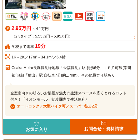
2.95万円
～4.1万円
（2Kタイプ：5.55万円～5.95万円）
19分
学校まで電車
1K～2K／17m²～34.1m²／6.4帖
Osaka Metro長堀鶴見緑地線「今福鶴見」駅 徒歩6分、ＪＲ片町線(学研
都市線)「放出」駅 自転車7分(約1.7km)、その他最寄り駅あり
全室南向きの明るいお部屋が魅力☆生活スペースを広くとれるロフト
付き！「イオンモール」徒歩圏内で生活便利♪
オートロック／大型バイク可／スーパー徒歩2分
お問合せ・資料請求
お気に入り