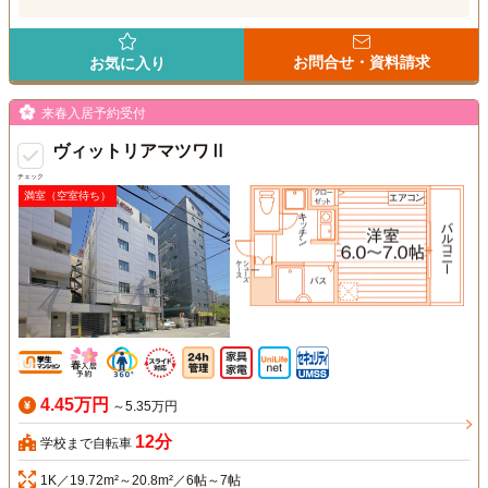
お問合せ・資料請求
お気に入り
来春入居予約受付
ヴィットリアマツワⅡ
チェック
満室（空室待ち）
4.45万円
～5.35万円
12分
学校まで自転車
1K／19.72m²～20.8m²／6帖～7帖