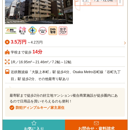
3.5万円
～4.2万円
14分
学校まで徒歩
1R／16.95m²～21.46m²／7.2帖～12帖
近鉄難波線「大阪上本町」駅 徒歩4分、Osaka Metro谷町線「谷町九丁
目」駅 徒歩2分、その他最寄り駅あり
最寄駅まで徒歩2分の好立地マンション♪複合商業施設が徒歩圏内にあ
るので日用品を買いそろえるのも便利！
防犯ディンプルキー／家主居住
お問合せ・資料請求
お気に入り