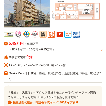
5.45万円
～6.45万円
（1DKタイプ：6.5万円～6.85万円）
9分
学校まで電車
1K～1DK／27.7m²～31.8m²／8.3帖～12.4帖
Osaka Metro千日前線「鶴橋」駅 徒歩5分、近鉄難波線「鶴橋」駅 徒歩7
分
「難波」「天王寺」へアクセス良好！モニター付インターフォン完備
でセキュリティも充実♪IHキッチン2口もあり設備充実☆
独立洗面化粧台／暗証番号式キー／1DKタイプあり