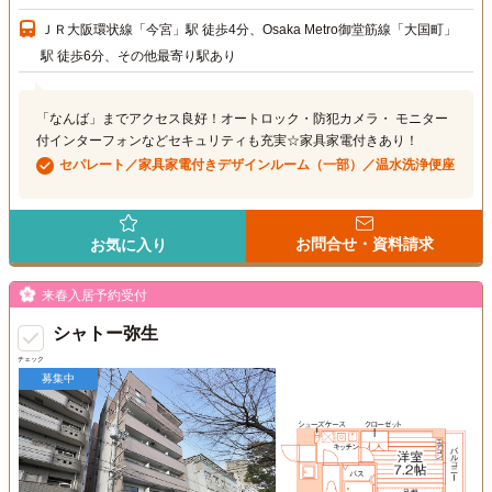
ＪＲ大阪環状線「今宮」駅 徒歩4分、Osaka Metro御堂筋線「大国町」
駅 徒歩6分、その他最寄り駅あり
「なんば」までアクセス良好！オートロック・防犯カメラ・ モニター
付インターフォンなどセキュリティも充実☆家具家電付きあり！
セパレート／家具家電付きデザインルーム（一部）／温水洗浄便座
お問合せ・資料請求
お気に入り
来春入居予約受付
シャトー弥生
チェック
募集中