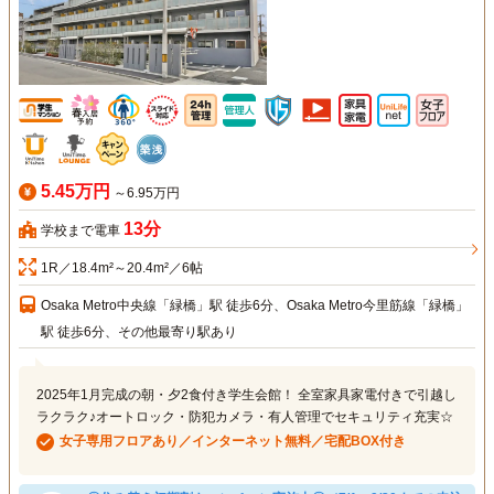
5.45万円
～6.95万円
13分
学校まで電車
1R／18.4m²～20.4m²／6帖
Osaka Metro中央線「緑橋」駅 徒歩6分、Osaka Metro今里筋線「緑橋」
駅 徒歩6分、その他最寄り駅あり
2025年1月完成の朝・夕2食付き学生会館！ 全室家具家電付きで引越し
ラクラク♪オートロック・防犯カメラ・有人管理でセキュリティ充実☆
女子専用フロアあり／インターネット無料／宅配BOX付き