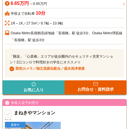
6.65万円
～6.95万円
10分
学校まで自転車
1R～1K／27.5m²／8.7帖～10.9帖
Osaka Metro長堀鶴見緑地線「長堀橋」駅 徒歩3分、Osaka Metro堺筋線
「長堀橋」駅 徒歩3分
「難波」「心斎橋」エリアが徒歩圏内のセキュリティ充実マンショ
ン！2口コンロで料理好きの学生にオススメ☆
防犯カメラ／独立洗面化粧台／温水洗浄便座
お問合せ・資料請求
お気に入り
来春入居予約受付
まねきやマンション
チェック
募集中