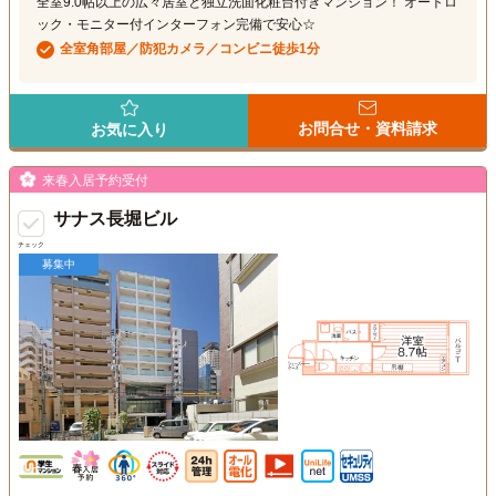
全室9.0帖以上の広々居室と独立洗面化粧台付きマンション！ オートロ
ック・モニター付インターフォン完備で安心☆
全室角部屋／防犯カメラ／コンビニ徒歩1分
お問合せ・資料請求
お気に入り
来春入居予約受付
サナス長堀ビル
チェック
募集中