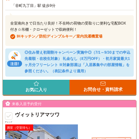
「谷町九丁目」駅 徒歩9分
全室南向きで日当たり良好！不在時の荷物の受取りに便利な宅配BOX
付き☆吊棚・クローゼットで収納便利！
IHキッチン／防犯ディンプルキー／室内洗濯機置場
◎住み替え初期割キャンペーン実施中◎（7/1～9/30までの申込
先着順・在校生対象） 礼金なし（8万円OFF）・初月家賃最大1
ヶ月分フリーレント ※対象部屋は「入居募集中の部屋情報」を
参照ください。（表記条件より適用）
お問合せ・資料請求
お気に入り
来春入居予約受付
ヴィットリアマツワ
チェック
満室（空室待ち）