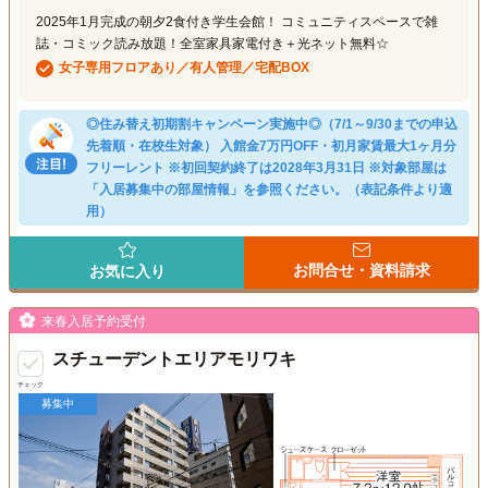
2025年1月完成の朝夕2食付き学生会館！ コミュニティスペースで雑
誌・コミック読み放題！全室家具家電付き＋光ネット無料☆
女子専用フロアあり／有人管理／宅配BOX
◎住み替え初期割キャンペーン実施中◎（7/1～9/30までの申込
先着順・在校生対象） 入館金7万円OFF・初月家賃最大1ヶ月分
フリーレント ※初回契約終了は2028年3月31日 ※対象部屋は
「入居募集中の部屋情報」を参照ください。（表記条件より適
用）
お問合せ・資料請求
お気に入り
来春入居予約受付
スチューデントエリアモリワキ
チェック
募集中