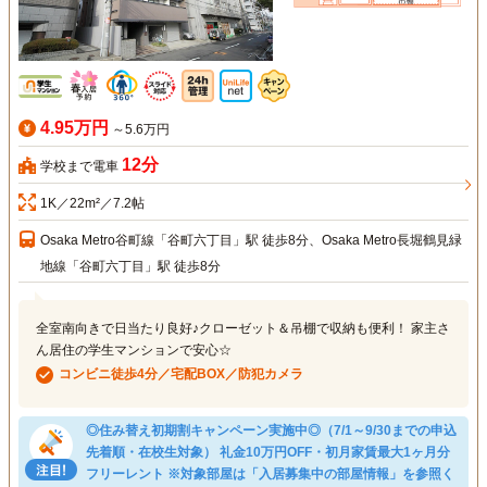
4.95万円
～5.6万円
12分
学校まで電車
1K／22m²／7.2帖
Osaka Metro谷町線「谷町六丁目」駅 徒歩8分、Osaka Metro長堀鶴見緑
地線「谷町六丁目」駅 徒歩8分
全室南向きで日当たり良好♪クローゼット＆吊棚で収納も便利！ 家主さ
ん居住の学生マンションで安心☆
コンビニ徒歩4分／宅配BOX／防犯カメラ
◎住み替え初期割キャンペーン実施中◎（7/1～9/30までの申込
先着順・在校生対象） 礼金10万円OFF・初月家賃最大1ヶ月分
フリーレント ※対象部屋は「入居募集中の部屋情報」を参照く