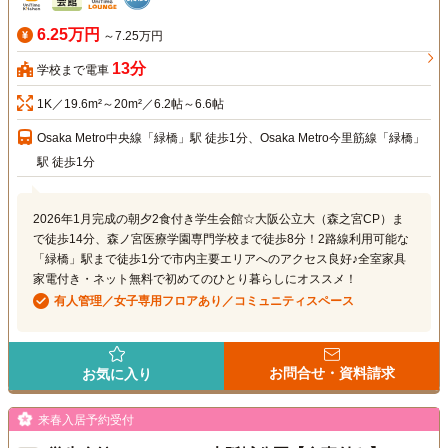
6.25万円
～7.25万円
13分
学校まで電車
1K／19.6m²～20m²／6.2帖～6.6帖
Osaka Metro中央線「緑橋」駅 徒歩1分、Osaka Metro今里筋線「緑橋」
駅 徒歩1分
2026年1月完成の朝夕2食付き学生会館☆大阪公立大（森之宮CP）ま
で徒歩14分、森ノ宮医療学園専門学校まで徒歩8分！2路線利用可能な
「緑橋」駅まで徒歩1分で市内主要エリアへのアクセス良好♪全室家具
家電付き・ネット無料で初めてのひとり暮らしにオススメ！
有人管理／女子専用フロアあり／コミュニティスペース
お問合せ・資料請求
お気に入り
来春入居予約受付