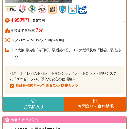
4.95万円
～5.5万円
7分
学校まで自転車
1K／21m²～24.3m²／7.3帖～9.8帖
ＪＲ大阪環状線「寺田町」駅 徒歩9分、ＪＲ大阪環状線「桃谷」駅 徒歩
11分
バス・トイレ別のセパレートマンション☆オートロック・防犯システ
ム「ユニセーフ24」導入で安心の住環境☆
暗証番号式キー／宅配BOX／防犯カメラ
お問合せ・資料請求
お気に入り
来春入居予約受付