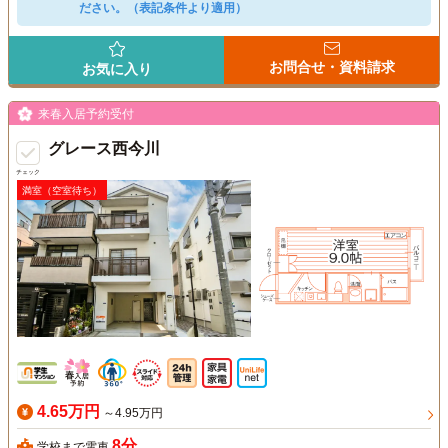
ださい。（表記条件より適用）
お問合せ・資料請求
お気に入り
来春入居予約受付
グレース西今川
チェック
満室（空室待ち）
4.65万円
～4.95万円
8分
学校まで電車