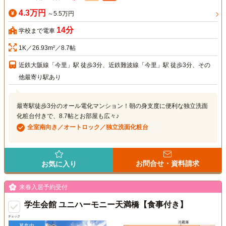
4.3万円
～5.5万円
14分
学校まで電車
1K／26.93m²／8.7帖
近鉄大阪線「今里」駅 徒歩3分、近鉄難波線「今里」駅 徒歩3分、その
他最寄り駅あり
最寄駅徒歩3分のオール電化マンション！朝の身支度に便利な独立洗面
化粧台付きで、8.7帖とお部屋も広々♪
全室南向き／オートロック／独立洗面化粧台
お問合せ・資料請求
お気に入り
来春入居予約受付
学生会館 ユニハーモニー天満橋【食事付き】
チェック
募集中