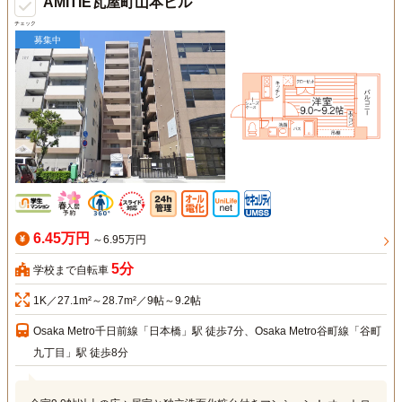
AMITIE瓦屋町山本ビル
チェック
募集中
6.45万円
～6.95万円
5分
学校まで自転車
1K／27.1m²～28.7m²／9帖～9.2帖
Osaka Metro千日前線「日本橋」駅 徒歩7分、Osaka Metro谷町線「谷町
九丁目」駅 徒歩8分