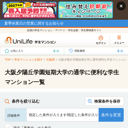
夏季休業日の営業に関するお知らせ
全国の学生マンション・アパート・学生会館・学生寮検索サイト
メニュー
ログイン
0
0
件
件
お気に入り
閲覧履歴
TOP
>
学生マンションを探す
>
大阪府
>
大阪夕陽丘学園短期大学に通学便利な学生マンション
大阪夕陽丘学園短期大学の通学に便利な学生
マンション一覧
条件を絞り込む
検索条件を保存
条件を変更
指定した条件が入ります/指定した条件が入ります/指定した条…
詳細条件