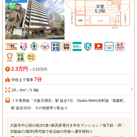
2.3万円
～3.15万円
7分
学校まで電車
1R／9m²／5.3帖
ＪＲ東西線「大阪天満宮」駅 徒歩7分、Osaka Metro谷町線「南森町」
駅 徒歩10分、その他最寄り駅あり
大阪市中心部の朝夕2食+家具家電付き学生マンション！地下鉄・JR・
京阪線の3駅利用可能で各沿線の学校へ通学便利☆