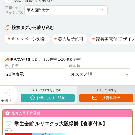
現在「募集中」のみ表示
選択中の
キャンパス
検索タグから絞り込む
キャンペーン対象
春入居予約可
家具家電付(デザイン
60
件見つかりました。
（60件中 1-20件表示中）
表示件数
表示順
選択した物件をまとめて
追加した物件を
お気に入りに追加
一括資料請求
全選択
来春入居予約受付
学生会館 ルリエクラ大阪緑橋【食事付き】
チェック