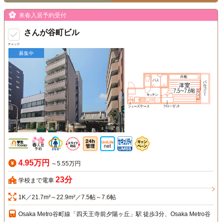
来春入居予約受付
さんが谷町ビル
チェック
募集中
4.95万円
～5.55万円
23分
学校まで電車
1K／21.7m²～22.9m²／7.5帖～7.6帖
Osaka Metro谷町線「四天王寺前夕陽ヶ丘」駅 徒歩3分、Osaka Metro谷