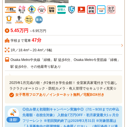
5.45万円
～6.95万円
47分
学校まで電車
1R／18.4m²～20.4m²／6帖
Osaka Metro中央線「緑橋」駅 徒歩6分、Osaka Metro今里筋線「緑橋」
駅 徒歩6分、その他最寄り駅あり
2025年1月完成の朝・夕2食付き学生会館！ 全室家具家電付きで引越し
ラクラク♪オートロック・防犯カメラ・有人管理でセキュリティ充実☆
女子専用フロアあり／インターネット無料／宅配BOX付き
◎住み替え初期割キャンペーン実施中◎（7/1～9/30までの申込
先着順・在校生対象） 入館金7万円OFF・初月家賃最大1ヶ月分
フリーレント ※初回契約終了は2028年3月31日 ※対象部屋は
「入居募集中の部屋情報」を参照ください。（表記条件より適