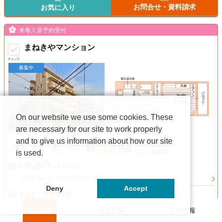
お問合せ・資料請求
お気に入り
来春入居予約受付
まねきやマンション
チェック
募集中
On our website we use some cookies. These
are necessary for our site to work properly
and to give us information about how our site
is used.
5.45万円
～6.45万円
（1DKタイプ：6.5万円～6.85万円）
Deny
Accept
30分
学校まで電車
物件検索
担当店舗
新着情報
1K～1DK／27.7m²～31.8m²／8.3帖～12.4帖