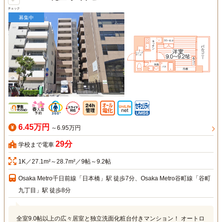
チェック
募集中
6.45万円
～6.95万円
29分
学校まで電車
1K／27.1m²～28.7m²／9帖～9.2帖
Osaka Metro千日前線「日本橋」駅 徒歩7分、Osaka Metro谷町線「谷町
九丁目」駅 徒歩8分
全室9.0帖以上の広々居室と独立洗面化粧台付きマンション！ オートロ