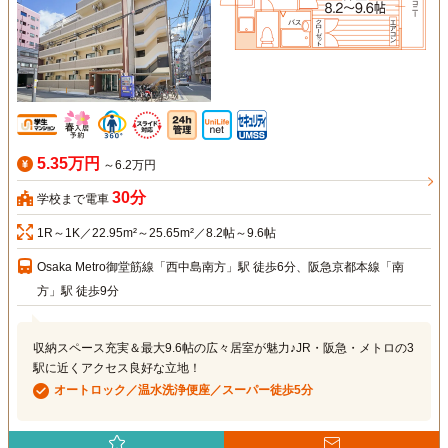
5.35万円
～6.2万円
30分
学校まで電車
1R～1K／22.95m²～25.65m²／8.2帖～9.6帖
Osaka Metro御堂筋線「西中島南方」駅 徒歩6分、阪急京都本線「南
方」駅 徒歩9分
収納スペース充実＆最大9.6帖の広々居室が魅力♪JR・阪急・メトロの3
駅に近くアクセス良好な立地！
オートロック／温水洗浄便座／スーパー徒歩5分