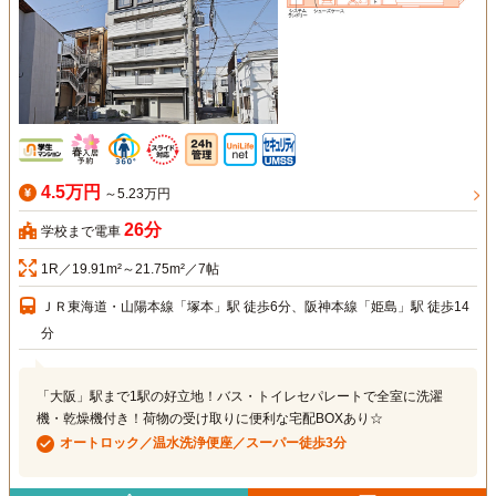
4.5万円
～5.23万円
26分
学校まで電車
1R／19.91m²～21.75m²／7帖
ＪＲ東海道・山陽本線「塚本」駅 徒歩6分、阪神本線「姫島」駅 徒歩14
分
「大阪」駅まで1駅の好立地！バス・トイレセパレートで全室に洗濯
機・乾燥機付き！荷物の受け取りに便利な宅配BOXあり☆
オートロック／温水洗浄便座／スーパー徒歩3分