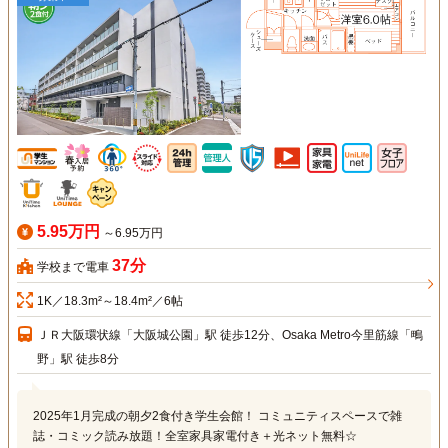
5.95万円
～6.95万円
37分
学校まで電車
1K／18.3m²～18.4m²／6帖
ＪＲ大阪環状線「大阪城公園」駅 徒歩12分、Osaka Metro今里筋線「鴫
野」駅 徒歩8分
2025年1月完成の朝夕2食付き学生会館！ コミュニティスペースで雑
誌・コミック読み放題！全室家具家電付き＋光ネット無料☆