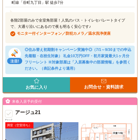
町線「谷町九丁目」駅 徒歩7分
各階2部屋のみで全室角部屋！人気のバス・トイレセパレートタイプ
で、大通り沿いにあるので夜も明るく安心です♪
モニター付インターフォン／防犯カメラ／温水洗浄便座
◎住み替え初期割キャンペーン実施中◎（7/1～9/30までの申込
先着順・在校生対象） 礼金10万円OFF・初月家賃最大1ヶ月分
フリーレント ※対象部屋は「入居募集中の部屋情報」を参照く
ださい。（表記条件より適用）
お問合せ・資料請求
お気に入り
来春入居予約受付
アージュ21
チェック
満室（空室待ち）