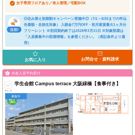
女子専用フロアあり／有人管理／宅配BOX
◎住み替え初期割キャンペーン実施中◎（7/1～9/30までの申込
先着順・在校生対象） 入館金7万円OFF・初月家賃最大1ヶ月分
フリーレント ※初回契約終了は2028年3月31日 ※対象部屋は
「入居募集中の部屋情報」を参照ください。（表記条件より適
用）
お問合せ・資料請求
お気に入り
来春入居予約受付
学生会館 Campus terrace 大阪緑橋【食事付き】
チェック
募集中