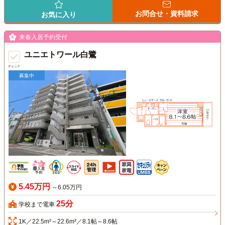
お問合せ・資料請求
お気に入り
来春入居予約受付
ユニエトワール白鷺
チェック
募集中
5.45万円
～6.05万円
25分
学校まで電車
1K／22.5m²～22.6m²／8.1帖～8.6帖