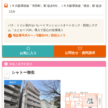
ＪＲ大阪環状線「寺田町」駅 徒歩9分、ＪＲ大阪環状線「桃谷」駅 徒歩
11分
バス・トイレ別のセパレートマンション☆オートロック・防犯システ
ム「ユニセーフ24」導入で安心の住環境☆
暗証番号式キー／宅配BOX／防犯カメラ
お問合せ・資料請求
お気に入り
来春入居予約受付
シャトー弥生
チェック
募集中