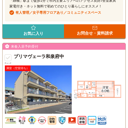
「緑橋」駅まで徒歩1分で市内主要エリアへのアクセス良好♪全室家具
家電付き・ネット無料で初めてのひとり暮らしにオススメ！
有人管理／女子専用フロアあり／コミュニティスペース
お問合せ・資料請求
お気に入り
来春入居予約受付
プリマヴェーラ和泉府中
チェック
満室（空室待ち）