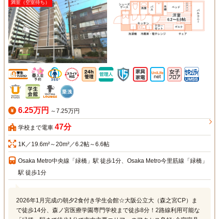
満室（空室待ち）
6.25万円
～7.25万円
47分
学校まで電車
1K／19.6m²～20m²／6.2帖～6.6帖
Osaka Metro中央線「緑橋」駅 徒歩1分、Osaka Metro今里筋線「緑橋」
駅 徒歩1分
2026年1月完成の朝夕2食付き学生会館☆大阪公立大（森之宮CP）ま
で徒歩14分、森ノ宮医療学園専門学校まで徒歩8分！2路線利用可能な