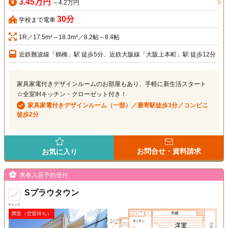
3.45万円
～4.2万円
30分
学校まで電車
1R／17.5m²～18.3m²／8.2帖～8.4帖
近鉄難波線「鶴橋」駅 徒歩5分、近鉄大阪線「大阪上本町」駅 徒歩12分
家具家電付きデザインルームのお部屋もあり、手軽に新生活スタート
☆全室IHキッチン・クローゼット付き！
家具家電付きデザインルーム（一部）／最寄駅徒歩3分／コンビニ
徒歩2分
お問合せ・資料請求
お気に入り
来春入居予約受付
Sプラウタウン
チェック
満室（空室待ち）