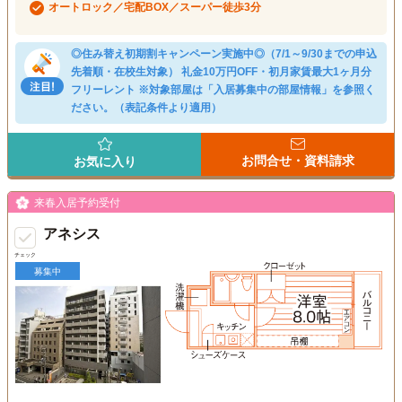
オートロック／宅配BOX／スーパー徒歩3分
◎住み替え初期割キャンペーン実施中◎（7/1～9/30までの申込
先着順・在校生対象） 礼金10万円OFF・初月家賃最大1ヶ月分
フリーレント ※対象部屋は「入居募集中の部屋情報」を参照く
ださい。（表記条件より適用）
お問合せ・資料請求
お気に入り
来春入居予約受付
アネシス
チェック
募集中