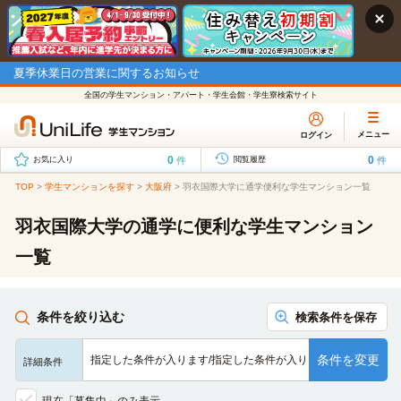
夏季休業日の営業に関するお知らせ
全国の学生マンション・アパート・学生会館・学生寮検索サイト
メニュー
ログイン
0
0
件
件
お気に入り
閲覧履歴
TOP
>
学生マンションを探す
>
大阪府
>
羽衣国際大学に通学便利な学生マンション一覧
羽衣国際大学の通学に便利な学生マンション
一覧
条件を絞り込む
検索条件を保存
条件を変更
指定した条件が入ります/指定した条件が入ります/指定した条…
詳細条件