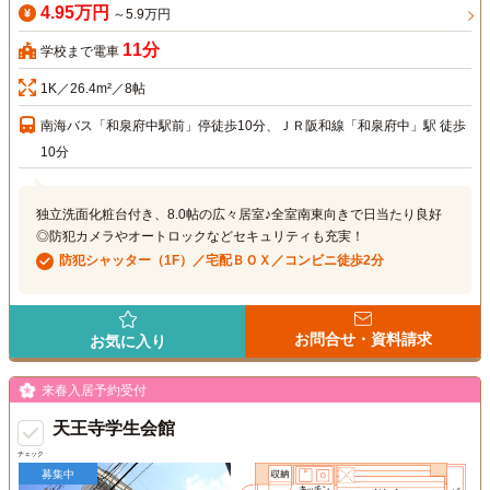
4.95万円
～5.9万円
11分
学校まで電車
1K／26.4m²／8帖
南海バス「和泉府中駅前」停徒歩10分、ＪＲ阪和線「和泉府中」駅 徒歩
10分
独立洗面化粧台付き、8.0帖の広々居室♪全室南東向きで日当たり良好
◎防犯カメラやオートロックなどセキュリティも充実！
防犯シャッター（1F）／宅配ＢＯＸ／コンビニ徒歩2分
お問合せ・資料請求
お気に入り
来春入居予約受付
天王寺学生会館
チェック
募集中