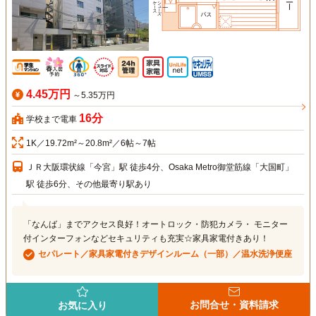
4.45万円
～5.35万円
16分
学校まで電車
1K／19.72m²～20.8m²／6帖～7帖
ＪＲ大阪環状線「今宮」駅 徒歩4分、Osaka Metro御堂筋線「大国町」
駅 徒歩6分、その他最寄り駅あり
「なんば」までアクセス良好！オートロック・防犯カメラ・ モニター
付インターフォンなどセキュリティも充実☆家具家電付きあり！
セパレート／家具家電付きデザインルーム（一部）／温水洗浄便座
お問合せ・資料請求
お気に入り