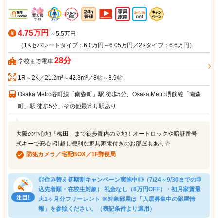
4.75万円
～5.5万円
（1Kセパレートタイプ：6.0万円～6.05万円／2Kタイプ：6.6万円）
28分
学校まで電車
1R～2K／21.2m²～42.3m²／8帖～8.9帖
Osaka Metro谷町線「南森町」駅 徒歩5分、Osaka Metro堺筋線「南森
町」駅 徒歩5分、その他最寄り駅あり
大阪の中心地「梅田」まで徒歩圏内の立地！オートロックや暗証番号
式キーで安心♪引越し便利な家具家電付きのお部屋もあり☆
防犯カメラ／宅配BOX／1F郵便局
◎住み替え初期割キャンペーン実施中◎（7/24～9/30までの申
込先着順・在校生対象） 礼金なし（8万円OFF）・初月家賃最
大1ヶ月分フリーレント ※対象部屋は「入居募集中の部屋情
報」を参照ください。（表記条件より適用）