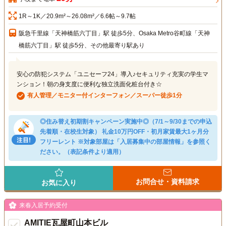
1R～1K／20.9m²～26.08m²／6.6帖～9.7帖
阪急千里線「天神橋筋六丁目」駅 徒歩5分、Osaka Metro谷町線「天神
橋筋六丁目」駅 徒歩5分、その他最寄り駅あり
安心の防犯システム「ユニセーフ24」導入♪セキュリティ充実の学生マ
ンション！朝の身支度に便利な独立洗面化粧台付き☆
有人管理／モニター付インターフォン／スーパー徒歩1分
◎住み替え初期割キャンペーン実施中◎（7/1～9/30までの申込
先着順・在校生対象） 礼金10万円OFF・初月家賃最大1ヶ月分
フリーレント ※対象部屋は「入居募集中の部屋情報」を参照く
ださい。（表記条件より適用）
お問合せ・資料請求
お気に入り
来春入居予約受付
AMITIE瓦屋町山本ビル