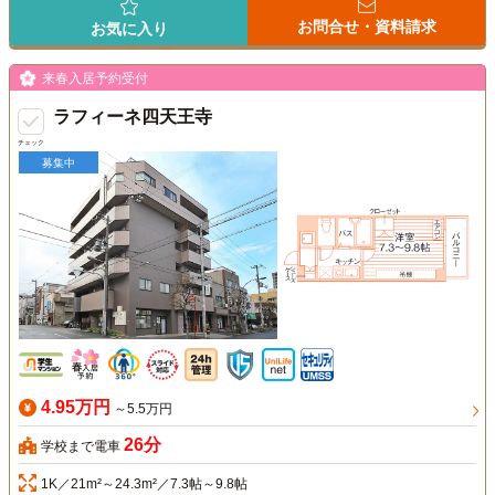
お問合せ・資料請求
お気に入り
来春入居予約受付
ラフィーネ四天王寺
チェック
募集中
4.95万円
～5.5万円
26分
学校まで電車
1K／21m²～24.3m²／7.3帖～9.8帖