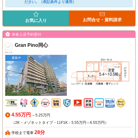
ださい。（表記条件より適用）
お問合せ・資料請求
お気に入り
来春入居予約受付
Gran Pino同心
チェック
募集中
4.55万円
～5.25万円
（2K・メゾネットタイプ・11F1K：5.55万円～6.55万円）
28分
学校まで電車