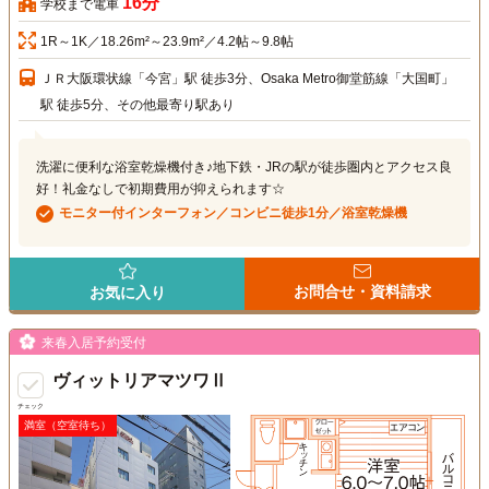
16分
学校まで電車
1R～1K／18.26m²～23.9m²／4.2帖～9.8帖
ＪＲ大阪環状線「今宮」駅 徒歩3分、Osaka Metro御堂筋線「大国町」
駅 徒歩5分、その他最寄り駅あり
洗濯に便利な浴室乾燥機付き♪地下鉄・JRの駅が徒歩圏内とアクセス良
好！礼金なしで初期費用が抑えられます☆
モニター付インターフォン／コンビニ徒歩1分／浴室乾燥機
お問合せ・資料請求
お気に入り
来春入居予約受付
ヴィットリアマツワⅡ
チェック
満室（空室待ち）