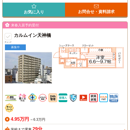
お問合せ・資料請求
お気に入り
来春入居予約受付
カルムイン天神橋
チェック
募集中
4.95万円
～6.3万円
29分
学校まで電車