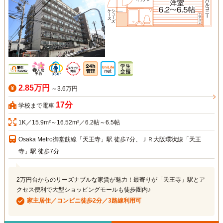
2.85万円
～3.6万円
17分
学校まで電車
1K／15.9m²～16.52m²／6.2帖～6.5帖
Osaka Metro御堂筋線「天王寺」駅 徒歩7分、ＪＲ大阪環状線「天王
寺」駅 徒歩7分
2万円台からのリーズナブルな家賃が魅力！最寄りが「天王寺」駅とア
クセス便利で大型ショッピングモールも徒歩圏内♪
家主居住／コンビニ徒歩2分／3路線利用可