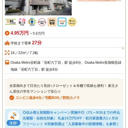
4.95万円
～5.6万円
27分
学校まで電車
1K／22m²／7.2帖
Osaka Metro谷町線「谷町六丁目」駅 徒歩8分、Osaka Metro長堀鶴見緑
地線「谷町六丁目」駅 徒歩8分
全室南向きで日当たり良好♪クローゼット＆吊棚で収納も便利！ 家主さ
ん居住の学生マンションで安心☆
コンビニ徒歩4分／宅配BOX／防犯カメラ
◎住み替え初期割キャンペーン実施中◎（7/1～9/30までの申込
先着順・在校生対象） 礼金10万円OFF・初月家賃最大1ヶ月分
フリーレント ※対象部屋は「入居募集中の部屋情報」を参照く