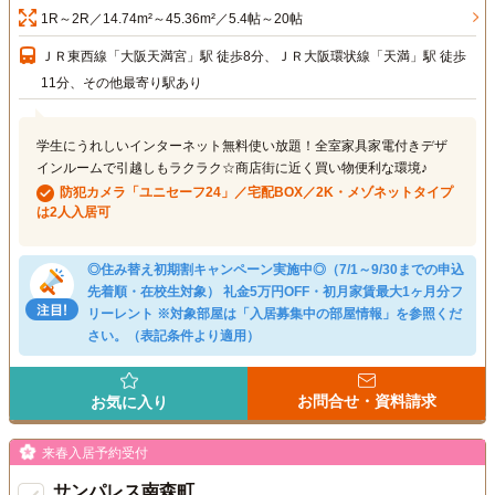
1R～2R／14.74m²～45.36m²／5.4帖～20帖
ＪＲ東西線「大阪天満宮」駅 徒歩8分、ＪＲ大阪環状線「天満」駅 徒歩
11分、その他最寄り駅あり
学生にうれしいインターネット無料使い放題！全室家具家電付きデザ
インルームで引越しもラクラク☆商店街に近く買い物便利な環境♪
防犯カメラ「ユニセーフ24」／宅配BOX／2K・メゾネットタイプ
は2人入居可
◎住み替え初期割キャンペーン実施中◎（7/1～9/30までの申込
先着順・在校生対象） 礼金5万円OFF・初月家賃最大1ヶ月分フ
リーレント ※対象部屋は「入居募集中の部屋情報」を参照くだ
さい。（表記条件より適用）
お問合せ・資料請求
お気に入り
来春入居予約受付
サンパレス南森町