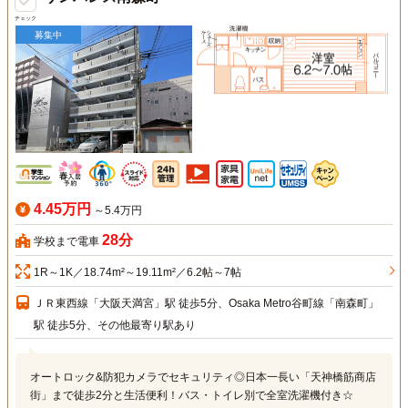
チェック
募集中
4.45万円
～5.4万円
28分
学校まで電車
1R～1K／18.74m²～19.11m²／6.2帖～7帖
ＪＲ東西線「大阪天満宮」駅 徒歩5分、Osaka Metro谷町線「南森町」
駅 徒歩5分、その他最寄り駅あり
オートロック&防犯カメラでセキュリティ◎日本一長い「天神橋筋商店
街」まで徒歩2分と生活便利！バス・トイレ別で全室洗濯機付き☆