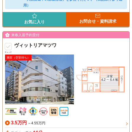
用）
お問合せ・資料請求
お気に入り
来春入居予約受付
ヴィットリアマツワ
チェック
満室（空室待ち）
3.5万円
～4.55万円