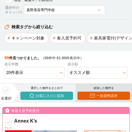
現在「募集中」のみ表示
選択中の
キャンパス
検索タグから絞り込む
キャンペーン対象
春入居予約可
家具家電付(デザイン
99
件見つかりました。
（99件中 81-99件表示中）
表示件数
表示順
選択した物件をまとめて
追加した物件を
お気に入りに追加
一括資料請求
全選択
来春入居予約受付
Annex K’s
チェック