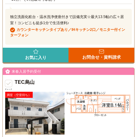
独立洗面化粧台・温水洗浄便座付きで設備充実☆最大13.5帖の広々居
室！コンビニも徒歩1分で生活便利♪
カウンターキッチンタイプあり／IHキッチン2口／モニター付イン
ターフォン
お問合せ・資料請求
お気に入り
来春入居予約受付
TEC烏山
チェック
満室（空室待ち）