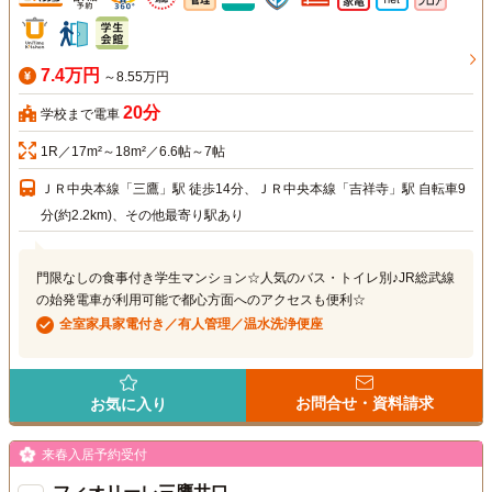
7.4万円
～8.55万円
20分
学校まで電車
1R／17m²～18m²／6.6帖～7帖
ＪＲ中央本線「三鷹」駅 徒歩14分、ＪＲ中央本線「吉祥寺」駅 自転車9
分(約2.2km)、その他最寄り駅あり
門限なしの食事付き学生マンション☆人気のバス・トイレ別♪JR総武線
の始発電車が利用可能で都心方面へのアクセスも便利☆
全室家具家電付き／有人管理／温水洗浄便座
お問合せ・資料請求
お気に入り
来春入居予約受付