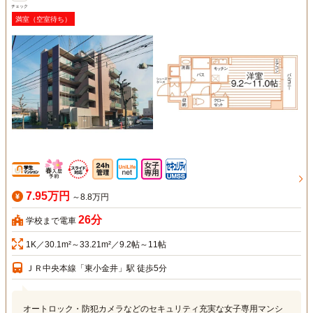
チェック
満室（空室待ち）
7.95万円
～8.8万円
26分
学校まで電車
1K／30.1m²～33.21m²／9.2帖～11帖
ＪＲ中央本線「東小金井」駅 徒歩5分
オートロック・防犯カメラなどのセキュリティ充実な女子専用マンシ