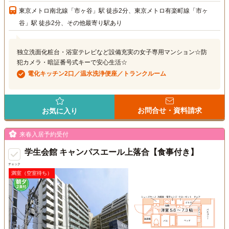
東京メトロ南北線「市ヶ谷」駅 徒歩2分、東京メトロ有楽町線「市ヶ
谷」駅 徒歩2分、その他最寄り駅あり
独立洗面化粧台・浴室テレビなど設備充実の女子専用マンション☆防
犯カメラ・暗証番号式キーで安心生活☆
電化キッチン2口／温水洗浄便座／トランクルーム
お問合せ・資料請求
お気に入り
来春入居予約受付
学生会館 キャンパスエール上落合【食事付き】
チェック
満室（空室待ち）