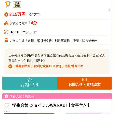
8.15万円
～9.1万円
14分
学校まで電車
1R／16.5m²／5.1帖
ＪＲ山手線「巣鴨」駅 徒歩6分、都営三田線「巣鴨」駅 徒歩6分
山手線沿線の朝夕2食付き学生会館☆商店街も近く生活便利！全室家具
家電付きで引越しも便利☆
3路線利用可／便利な宅配BOX付き／暗証番号式キー
お問合せ・資料請求
お気に入り
来春入居予約受付
学生会館 ジョイテルWARABI【食事付き】
チェック