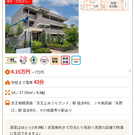
満室（空室待ち）
6.15万円
～7万円
43分
学校まで電車
1K／27.55m²／8.8帖
京王相模原線「京王よみうりランド」駅 徒歩9分、ＪＲ南武線「矢野
口」駅 徒歩8分、その他最寄り駅あり
居室はゆとりの8.8帖！全室南向きで日当たり良好☆充実の設備で快適
に生活できますよ♪