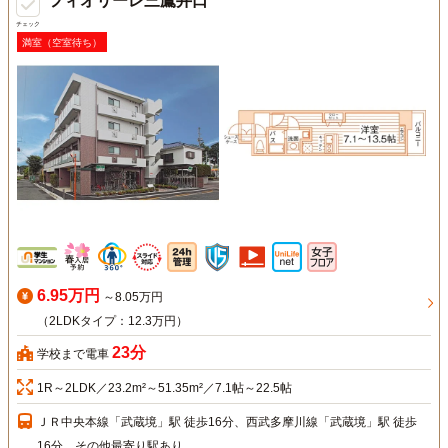
フィオリーレ三鷹井口
チェック
満室（空室待ち）
6.95万円
～8.05万円
（2LDKタイプ：12.3万円）
23分
学校まで電車
1R～2LDK／23.2m²～51.35m²／7.1帖～22.5帖
ＪＲ中央本線「武蔵境」駅 徒歩16分、西武多摩川線「武蔵境」駅 徒歩
16分、その他最寄り駅あり