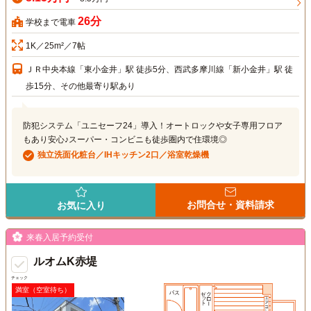
26分
学校まで電車
1K／25m²／7帖
ＪＲ中央本線「東小金井」駅 徒歩5分、西武多摩川線「新小金井」駅 徒
歩15分、その他最寄り駅あり
防犯システム「ユニセーフ24」導入！オートロックや女子専用フロア
もあり安心♪スーパー・コンビニも徒歩圏内で住環境◎
独立洗面化粧台／IHキッチン2口／浴室乾燥機
お問合せ・資料請求
お気に入り
来春入居予約受付
ルオムK赤堤
チェック
満室（空室待ち）