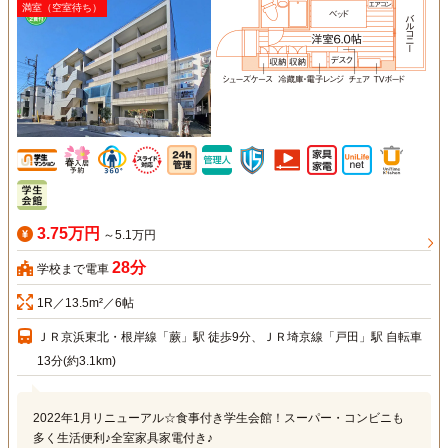
満室（空室待ち）
3.75万円
～5.1万円
28分
学校まで電車
1R／13.5m²／6帖
ＪＲ京浜東北・根岸線「蕨」駅 徒歩9分、ＪＲ埼京線「戸田」駅 自転車
13分(約3.1km)
2022年1月リニューアル☆食事付き学生会館！スーパー・コンビニも
多く生活便利♪全室家具家電付き♪