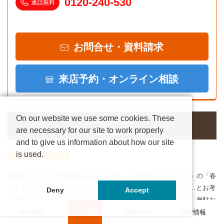
0120-240-530
通話無料
お問合せ・資料請求
来店予約・オンライン相談
On our website we use some cookies. These
UniLife新宿店
are necessary for our site to work properly
より受験生&保護者の方へ
and to give us information about how our site
is used.
春入居予約受付中！
来春から住むための部屋をお探しの方に、UniLife（ユニライフ）の「春
入居予約」をおすすめします。お部屋探しはまだ先でいいかな…とお考
Deny
Accept
えの方も多いかもしれませんが、UniLifeの「春入居予約」なら、無駄な
費用をかけずに、かつ希望のお部屋を、いち早く納得の条件で押さえる
物件検索
担当店舗
限定特典
新着情報
事が可能です。