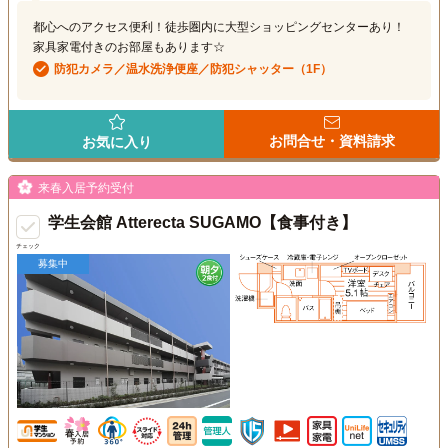
都心へのアクセス便利！徒歩圏内に大型ショッピングセンターあり！
家具家電付きのお部屋もあります☆
防犯カメラ／温水洗浄便座／防犯シャッター（1F）
お問合せ・資料請求
お気に入り
来春入居予約受付
学生会館 Atterecta SUGAMO【食事付き】
チェック
募集中