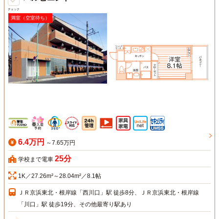
チェック
満室（空室待ち）
6.4万円
～7.65万円
25分
学校まで電車
1K／27.26m²～28.04m²／8.1帖
ＪＲ京浜東北・根岸線「西川口」駅 徒歩8分、ＪＲ京浜東北・根岸線
「川口」駅 徒歩19分、その他最寄り駅あり