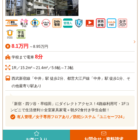
8.1万円
～8.95万円
8分
学校まで電車
1R／15.2m²～21.4m²／5.6帖～7.3帖
西武新宿線「中井」駅 徒歩2分、都営大江戸線「中井」駅 徒歩1分、そ
の他最寄り駅あり
「新宿・四ツ谷・早稲田」にダイレクトアクセス！4路線利用可・1Fコ
ンビニで生活便利☆全室家具家電＋朝夕2食付き学生会館！
有人管理／女子専用フロアあり／防犯システム「ユニセーフ24」
お問合せ・資料請求
お気に入り