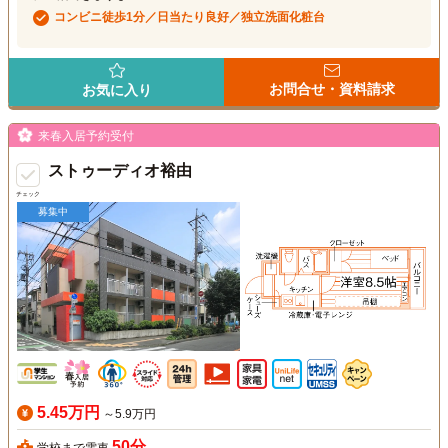
コンビニ徒歩1分／日当たり良好／独立洗面化粧台
お問合せ・資料請求
お気に入り
来春入居予約受付
ストゥーディオ裕由
チェック
募集中
5.45万円
～5.9万円
50分
学校まで電車