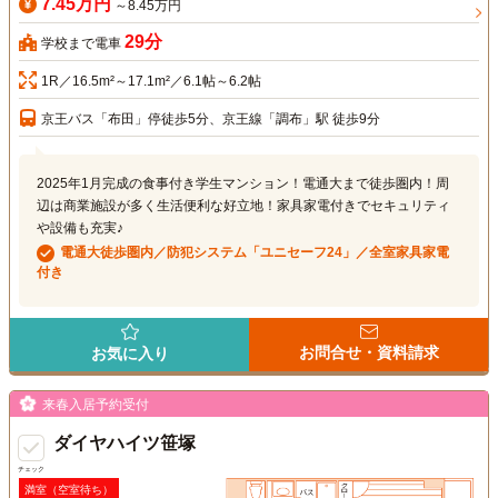
7.45万円
～8.45万円
29分
学校まで電車
1R／16.5m²～17.1m²／6.1帖～6.2帖
京王バス「布田」停徒歩5分、京王線「調布」駅 徒歩9分
2025年1月完成の食事付き学生マンション！電通大まで徒歩圏内！周
辺は商業施設が多く生活便利な好立地！家具家電付きでセキュリティ
や設備も充実♪
電通大徒歩圏内／防犯システム「ユニセーフ24」／全室家具家電
付き
お問合せ・資料請求
お気に入り
来春入居予約受付
ダイヤハイツ笹塚
チェック
満室（空室待ち）