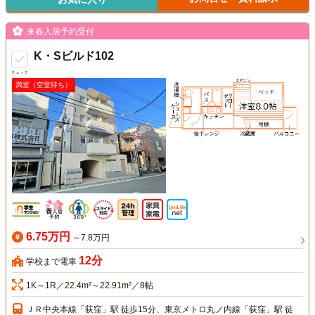
来春入居予約受付
K・Sビルド102
チェック
満室（空室待ち）
6.75万円
～7.8万円
12分
学校まで電車
1K～1R／22.4m²～22.91m²／8帖
ＪＲ中央本線「荻窪」駅 徒歩15分、東京メトロ丸ノ内線「荻窪」駅 徒