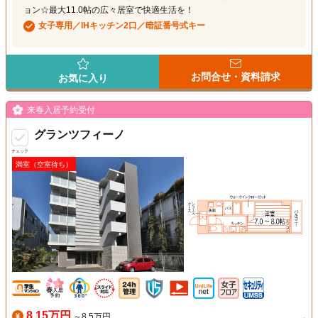
ョン☆最大11.0帖の広々居室で快適生活を！
女子専用／IHキッチン2口／暗証番号式キー
お問合せ・資料請求
お気に入り
来春入居予約受付
グランツフィーノ
チェック
満室（空室待ち）
8.15万円
～8.5万円