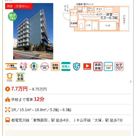
チェック
満室（空室待ち）
7.7万円
～8.75万円
12分
学校まで電車
1R／15.1m²～16.8m²／5.2帖～6.3帖
都電荒川線「巣鴨新田」駅 徒歩4分、ＪＲ山手線「大塚」駅 徒歩7分