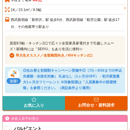
1K／23.1m²／8.5帖
西武新宿線「新所沢」駅 徒歩5分、西武新宿線「航空公園」駅 徒歩17
分、その他最寄り駅あり
居室8.5帖・キッチン2口で広々☆全室家具家電付きで引越しスムー
ズ！駅構内には「SEIYU」もあり生活に便利☆
早大生オススメ／全室南西向き／RHキッチン2口
◎住み替え初期割キャンペーン実施中◎（7/1～9/30までの申込
先着順・在校生対象） 礼金なし（1ヶ月分OFF）・初月家賃最
大1ヶ月分フリーレント ※対象部屋は「入居募集中の部屋情
報」を参照ください。（表記条件より適用）
お問合せ・資料請求
お気に入り
来春入居予約受付
バルビエント