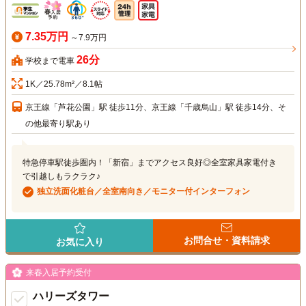
7.35万円
～7.9万円
26分
学校まで電車
1K／25.78m²／8.1帖
京王線「芦花公園」駅 徒歩11分、京王線「千歳烏山」駅 徒歩14分、そ
の他最寄り駅あり
特急停車駅徒歩圏内！「新宿」までアクセス良好◎全室家具家電付き
で引越しもラクラク♪
独立洗面化粧台／全室南向き／モニター付インターフォン
お問合せ・資料請求
お気に入り
来春入居予約受付
ハリーズタワー