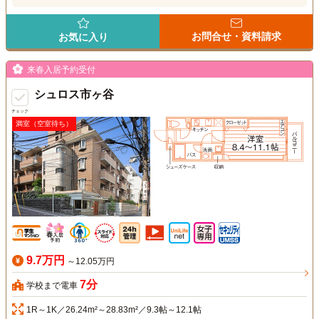
お問合せ・資料請求
お気に入り
来春入居予約受付
シュロス市ヶ谷
チェック
満室（空室待ち）
9.7万円
～12.05万円
7分
学校まで電車
1R～1K／26.24m²～28.83m²／9.3帖～12.1帖