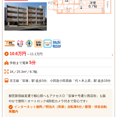
10.6万円
～11.1万円
5分
学校まで電車
1K／25.3m²／8.7帖
京王線「笹塚」駅 徒歩3分、小田急小田原線「代々木上原」駅 徒歩19分
都営新宿線直通で都心部へもアクセス◎「笹塚十号通り商店街」も賑
やかで便利！オートロック&防犯カメラ付きで安心です♪
インターネット無料／明治大（和泉）自転車8分／新宿・渋谷自転
車圏内