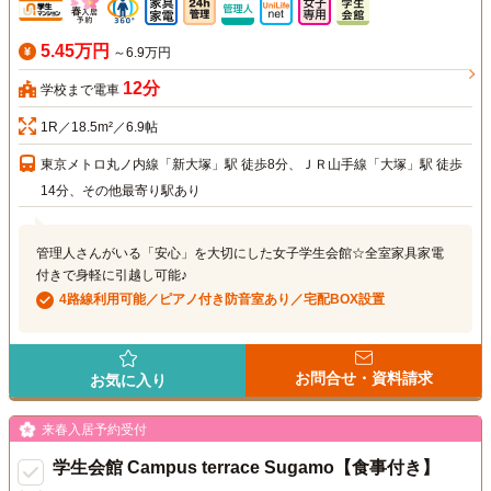
5.45万円
～6.9万円
12分
学校まで電車
1R／18.5m²／6.9帖
東京メトロ丸ノ内線「新大塚」駅 徒歩8分、ＪＲ山手線「大塚」駅 徒歩
14分、その他最寄り駅あり
管理人さんがいる「安心」を大切にした女子学生会館☆全室家具家電
付きで身軽に引越し可能♪
4路線利用可能／ピアノ付き防音室あり／宅配BOX設置
お問合せ・資料請求
お気に入り
来春入居予約受付
学生会館 Campus terrace Sugamo【食事付き】