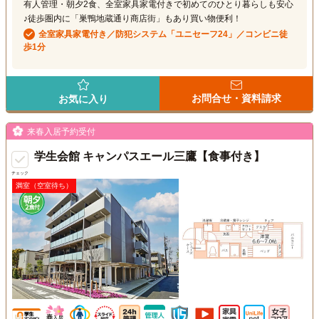
有人管理・朝夕2食、全室家具家電付きで初めてのひとり暮らしも安心
♪徒歩圏内に「巣鴨地蔵通り商店街」もあり買い物便利！
全室家具家電付き／防犯システム「ユニセーフ24」／コンビニ徒
歩1分
お問合せ・資料請求
お気に入り
来春入居予約受付
学生会館 キャンパスエール三鷹【食事付き】
チェック
満室（空室待ち）