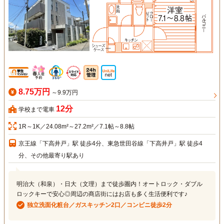
8.75万円
～9.9万円
12分
学校まで電車
1R～1K／24.08m²～27.2m²／7.1帖～8.8帖
京王線「下高井戸」駅 徒歩4分、東急世田谷線「下高井戸」駅 徒歩4
分、その他最寄り駅あり
明治大（和泉）・日大（文理）まで徒歩圏内！オートロック・ダブル
ロックキーで安心◎周辺の商店街にはお店も多く生活便利です♪
独立洗面化粧台／ガスキッチン2口／コンビニ徒歩2分