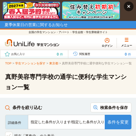
夏季休業日の営業に関するお知らせ
全国の学生マンション・アパート・学生会館・学生寮検索サイト
メニュー
ログイン
0
0
件
件
お気に入り
閲覧履歴
TOP
>
学生マンションを探す
>
東京都
>
真野美容専門学校に通学便利な学生マンション一覧
真野美容専門学校の通学に便利な学生マンシ
ョン一覧
条件を絞り込む
検索条件を保存
条件を変更
指定した条件が入ります/指定した条件が入ります/指定した条…
詳細条件