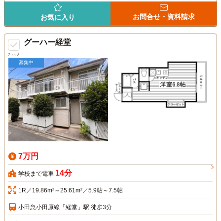
お問合せ・資料請求
お気に入り
グーハー経堂
チェック
募集中
7万円
14分
学校まで電車
1R／19.86m²～25.61m²／5.9帖～7.5帖
小田急小田原線「経堂」駅 徒歩3分