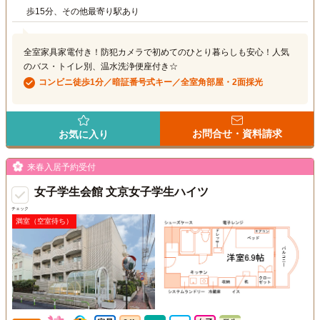
歩15分、その他最寄り駅あり
全室家具家電付き！防犯カメラで初めてのひとり暮らしも安心！人気
のバス・トイレ別、温水洗浄便座付き☆
コンビニ徒歩1分／暗証番号式キー／全室角部屋・2面採光
お問合せ・資料請求
お気に入り
来春入居予約受付
女子学生会館 文京女子学生ハイツ
チェック
満室（空室待ち）