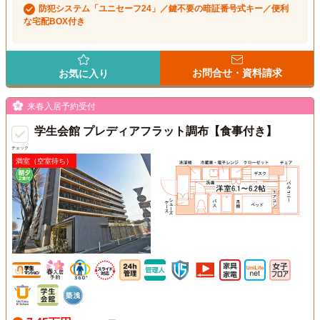
防犯システム「ユニセーフ24」／鍵不要の暗証番号式キー／便利
な宅配BOX付き
お問合せ・資料請求
お気に入り
来春入居予約受付
学生会館 プレディアフラット調布【食事付き】
チェック
満室（空室待ち）