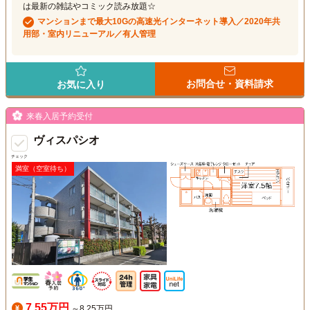
は最新の雑誌やコミック読み放題☆
マンションまで最大10Gの高速光インターネット導入／2020年共
用部・室内リニューアル／有人管理
お問合せ・資料請求
お気に入り
来春入居予約受付
ヴィスパシオ
チェック
満室（空室待ち）
7.55万円
～8.25万円