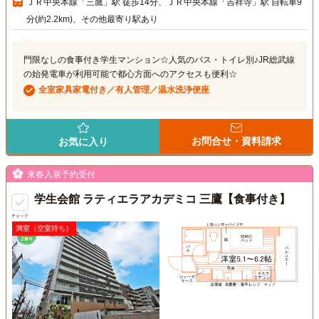
ＪＲ中央本線「三鷹」駅 徒歩14分、ＪＲ中央本線「吉祥寺」駅 自転車9
分(約2.2km)、その他最寄り駅あり
門限なしの食事付き学生マンション☆人気のバス・トイレ別♪JR総武線
の始発電車が利用可能で都心方面へのアクセスも便利☆
全室家具家電付き／有人管理／温水洗浄便座
お問合せ・資料請求
お気に入り
来春入居予約受付
学生会館 ラティエラアカデミコ 三鷹【食事付き】
チェック
満室（空室待ち）