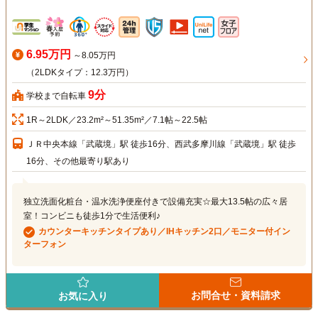
6.95万円
～8.05万円
（2LDKタイプ：12.3万円）
9分
学校まで自転車
1R～2LDK／23.2m²～51.35m²／7.1帖～22.5帖
ＪＲ中央本線「武蔵境」駅 徒歩16分、西武多摩川線「武蔵境」駅 徒歩
16分、その他最寄り駅あり
独立洗面化粧台・温水洗浄便座付きで設備充実☆最大13.5帖の広々居
室！コンビニも徒歩1分で生活便利♪
カウンターキッチンタイプあり／IHキッチン2口／モニター付イン
ターフォン
お問合せ・資料請求
お気に入り