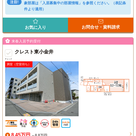
象部屋は「入居募集中の部屋情報」を参照ください。（表記条
件より適用）
お問合せ・資料請求
お気に入り
来春入居予約受付
クレスト東小金井
チェック
満室（空室待ち）
8.45万円
～8.8万円