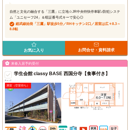
自然と文化の融合する「三鷹」に立地☆JR中央特快停車駅♪防犯システ
ム「ユニセーフ24」＆暗証番号式キーで安心◎
総武線始発「三鷹」駅徒歩5分／RHキッチン2口／居室は広々8.3～
8.8帖
お問合せ・資料請求
お気に入り
来春入居予約受付
学生会館 classy BASE 西国分寺【食事付き】
チェック
満室（空室待ち）