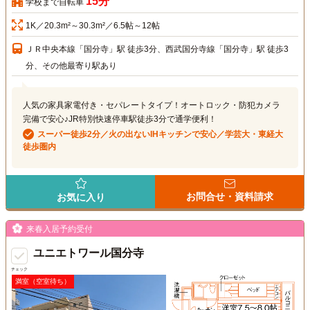
15分
学校まで自転車
1K／20.3m²～30.3m²／6.5帖～12帖
ＪＲ中央本線「国分寺」駅 徒歩3分、西武国分寺線「国分寺」駅 徒歩3
分、その他最寄り駅あり
人気の家具家電付き・セパレートタイプ！オートロック・防犯カメラ
完備で安心♪JR特別快速停車駅徒歩3分で通学便利！
スーパー徒歩2分／火の出ないIHキッチンで安心／学芸大・東経大
徒歩圏内
お問合せ・資料請求
お気に入り
来春入居予約受付
ユニエトワール国分寺
チェック
満室（空室待ち）