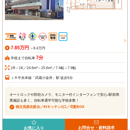
7.85万円
～8.4万円
7分
学校まで自転車
1R～1K／24.6m²～25.6m²／7.4帖～7.9帖
ＪＲ中央本線「武蔵小金井」駅 徒歩5分
オートロックや防犯カメラ、モニター付インターフォンで安心♪駅前商
業施設も多く、自転車通学可能な学校多数！
独立洗面化粧台／IHキッチン2口／宅配BOX
お問合せ・資料請求
お気に入り