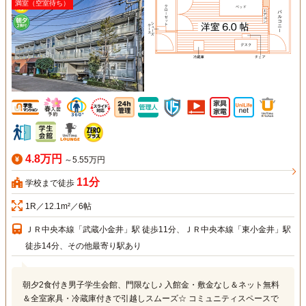
満室（空室待ち）
4.8万円
～5.55万円
11分
学校まで徒歩
1R／12.1m²／6帖
ＪＲ中央本線「武蔵小金井」駅 徒歩11分、ＪＲ中央本線「東小金井」駅
徒歩14分、その他最寄り駅あり
朝夕2食付き男子学生会館、門限なし♪ 入館金・敷金なし＆ネット無料
＆全室家具・冷蔵庫付きで引越しスムーズ☆ コミュニティスペースで