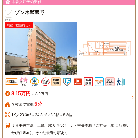
来春入居予約受付
ゾンネ武蔵野
チェック
満室（空室待ち）
8.15万円
～8.9万円
5分
学校まで電車
1K／23.3m²～24.3m²／8.3帖～8.8帖
ＪＲ中央本線「三鷹」駅 徒歩5分、ＪＲ中央本線「吉祥寺」駅 自転車8
分(約1.8km)、その他最寄り駅あり