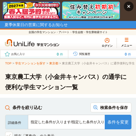
夏季休業日の営業に関するお知らせ
全国の学生マンション・アパート・学生会館・学生寮検索サイト
メニュー
ログイン
0
0
件
件
お気に入り
閲覧履歴
TOP
>
学生マンションを探す
>
東京都
>
東京農工大学（小金井キャンパス）に通学便利な学生
東京農工大学（小金井キャンパス）の通学に
便利な学生マンション一覧
条件を絞り込む
検索条件を保存
条件を変更
指定した条件が入ります/指定した条件が入ります/指定した条…
詳細条件