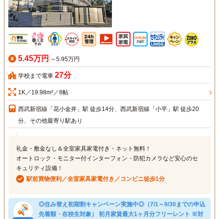
5.45万円
～5.95万円
27分
学校まで電車
1K／19.98m²／8帖
西武新宿線「花小金井」駅 徒歩14分、西武新宿線「小平」駅 徒歩20
分、その他最寄り駅あり
礼金・敷金なし＆全室家具家電付き・ネット無料！
オートロック・モニター付インターフォン・防犯カメラなど安心のセ
キュリティ設備！
駅前買物便利／全室家具家電付き／コンビニ徒歩1分
◎住み替え初期割キャンペーン実施中◎（7/1～9/30までの申込
先着順・在校生対象） 初月家賃最大1ヶ月分フリーレント ※対