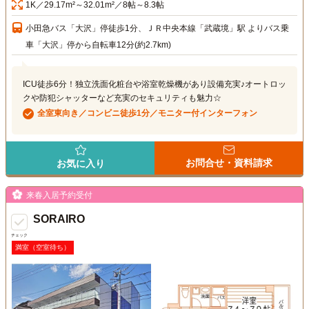
1K／29.17m²～32.01m²／8帖～8.3帖
小田急バス「大沢」停徒歩1分、ＪＲ中央本線「武蔵境」駅 よりバス乗
車「大沢」停から自転車12分(約2.7km)
ICU徒歩6分！独立洗面化粧台や浴室乾燥機があり設備充実♪オートロッ
クや防犯シャッターなど充実のセキュリティも魅力☆
全室東向き／コンビニ徒歩1分／モニター付インターフォン
お問合せ・資料請求
お気に入り
来春入居予約受付
SORAIRO
チェック
満室（空室待ち）