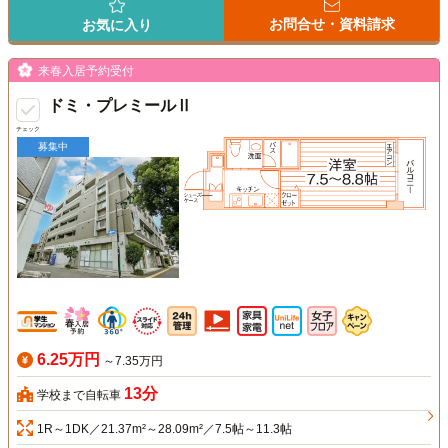
お問合せ・資料請求
お気に入り
来春入居予約受付
ドミ・プレミールⅡ
チェック
募集中
6.25万円
～7.35万円
13分
学校まで自転車
1R～1DK／21.37m²～28.09m²／7.5帖～11.3帖