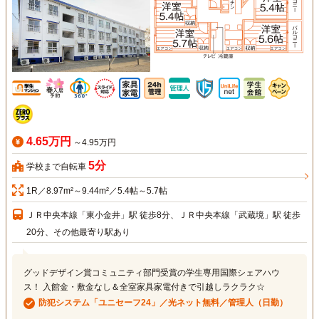
4.65万円
～4.95万円
5分
学校まで自転車
1R／8.97m²～9.44m²／5.4帖～5.7帖
ＪＲ中央本線「東小金井」駅 徒歩8分、ＪＲ中央本線「武蔵境」駅 徒歩
20分、その他最寄り駅あり
グッドデザイン賞コミュニティ部門受賞の学生専用国際シェアハウ
ス！ 入館金・敷金なし＆全室家具家電付きで引越しラクラク☆
防犯システム「ユニセーフ24」／光ネット無料／管理人（日勤）