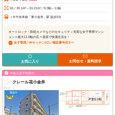
1K／30.1m²～33.21m²／9.2帖～11帖
ＪＲ中央本線「東小金井」駅 徒歩5分
オートロック・防犯カメラなどのセキュリティ充実な女子専用マンシ
ョン☆最大11.0帖の広々居室で快適生活を！
女子専用／IHキッチン2口／暗証番号式キー
お問合せ・資料請求
お気に入り
来春入居予約受付
クレール花小金井
チェック
募集中