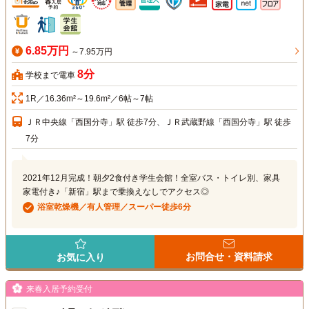
6.85万円
～7.95万円
8分
学校まで電車
1R／16.36m²～19.6m²／6帖～7帖
ＪＲ中央線「西国分寺」駅 徒歩7分、ＪＲ武蔵野線「西国分寺」駅 徒歩
7分
2021年12月完成！朝夕2食付き学生会館！全室バス・トイレ別、家具
家電付き♪「新宿」駅まで乗換えなしでアクセス◎
浴室乾燥機／有人管理／スーパー徒歩6分
お問合せ・資料請求
お気に入り
来春入居予約受付