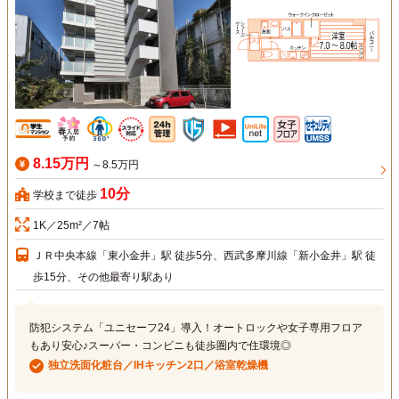
8.15万円
～8.5万円
10分
学校まで徒歩
1K／25m²／7帖
ＪＲ中央本線「東小金井」駅 徒歩5分、西武多摩川線「新小金井」駅 徒
歩15分、その他最寄り駅あり
防犯システム「ユニセーフ24」導入！オートロックや女子専用フロア
もあり安心♪スーパー・コンビニも徒歩圏内で住環境◎
独立洗面化粧台／IHキッチン2口／浴室乾燥機