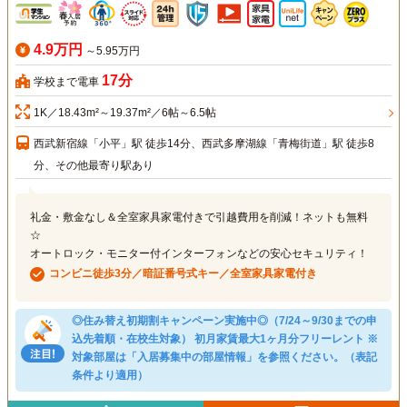
4.9万円
～5.95万円
17分
学校まで電車
1K／18.43m²～19.37m²／6帖～6.5帖
西武新宿線「小平」駅 徒歩14分、西武多摩湖線「青梅街道」駅 徒歩8
分、その他最寄り駅あり
礼金・敷金なし＆全室家具家電付きで引越費用を削減！ネットも無料
☆
オートロック・モニター付インターフォンなどの安心セキュリティ！
コンビニ徒歩3分／暗証番号式キー／全室家具家電付き
◎住み替え初期割キャンペーン実施中◎（7/24～9/30までの申
込先着順・在校生対象） 初月家賃最大1ヶ月分フリーレント ※
対象部屋は「入居募集中の部屋情報」を参照ください。（表記
条件より適用）