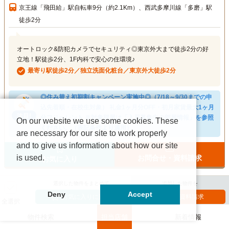
京王線「飛田給」駅自転車9分（約2.1Km）、西武多摩川線「多磨」駅
徒歩2分
オートロック&防犯カメラでセキュリティ◎東京外大まで徒歩2分の好
立地！駅徒歩2分、1F内科で安心の住環境♪
最寄り駅徒歩2分／独立洗面化粧台／東京外大徒歩2分
◎住み替え初期割キャンペーン実施中◎（7/18～9/30までの申
込先着順・在校生対象） 礼金1ヶ月分OFF・初月家賃最大1ヶ月
分フリーレント ※対象部屋は「入居募集中の部屋情報」を参照
On our website we use some cookies. These
ください。（表記条件より適用）
are necessary for our site to work properly
and to give us information about how our site
is used.
お問合せ・資料請求
お気に入り
選択した物件をまとめて
追加した物件を
Deny
Accept
お気に入りに追加
一括資料請求
全選択
物件検索
担当店舗
新着情報