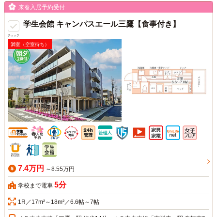
来春入居予約受付
学生会館 キャンパスエール三鷹【食事付き】
チェック
満室（空室待ち）
7.4万円
～8.55万円
5分
学校まで電車
1R／17m²～18m²／6.6帖～7帖