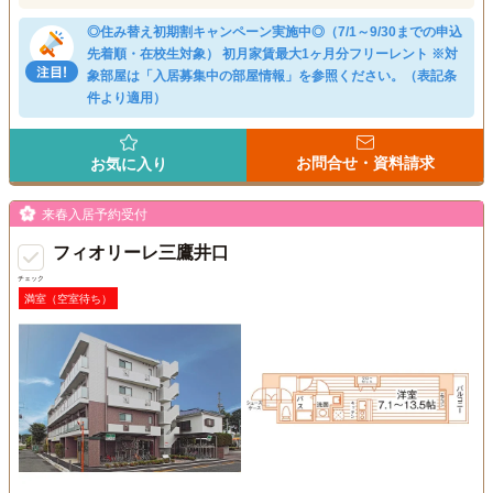
◎住み替え初期割キャンペーン実施中◎（7/1～9/30までの申込
先着順・在校生対象） 初月家賃最大1ヶ月分フリーレント ※対
象部屋は「入居募集中の部屋情報」を参照ください。（表記条
件より適用）
お問合せ・資料請求
お気に入り
来春入居予約受付
フィオリーレ三鷹井口
チェック
満室（空室待ち）