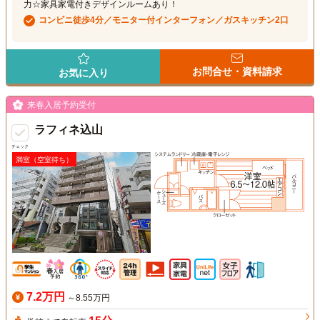
力☆家具家電付きデザインルームあり！
コンビニ徒歩4分／モニター付インターフォン／ガスキッチン2口
お問合せ・資料請求
お気に入り
来春入居予約受付
ラフィネ込山
チェック
満室（空室待ち）
7.2万円
～8.55万円