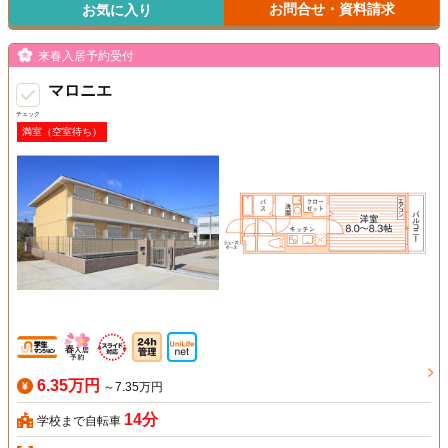
お問合せ・資料請求
お気に入り
来春入居予約受付
マロニエ
チェック
満室（空室待ち）
6.35万円
～7.35万円
14分
学校まで自転車