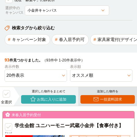
現在「募集中」のみ表示
選択中の
キャンパス
検索タグから絞り込む
キャンペーン対象
春入居予約可
家具家電付(デザイン
93
件見つかりました。
（93件中 1-20件表示中）
表示件数
表示順
選択した物件をまとめて
追加した物件を
お気に入りに追加
一括資料請求
全選択
来春入居予約受付
学生会館 ユニハーモニー武蔵小金井【食事付き】
チェック