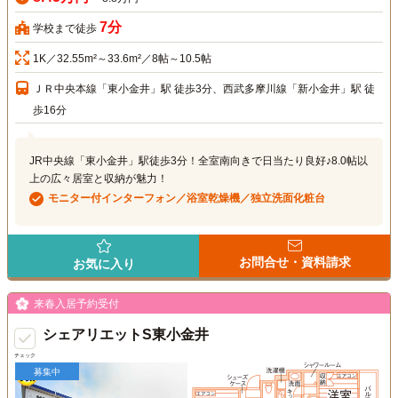
7分
学校まで徒歩
1K／32.55m²～33.6m²／8帖～10.5帖
ＪＲ中央本線「東小金井」駅 徒歩3分、西武多摩川線「新小金井」駅 徒
歩16分
JR中央線「東小金井」駅徒歩3分！全室南向きで日当たり良好♪8.0帖以
上の広々居室と収納が魅力！
モニター付インターフォン／浴室乾燥機／独立洗面化粧台
お問合せ・資料請求
お気に入り
来春入居予約受付
シェアリエットS東小金井
チェック
募集中