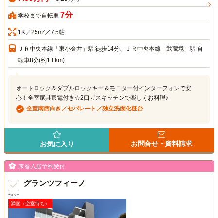
7分
学校まで自転車
1K／25m²／7.5帖
ＪＲ中央本線「東小金井」駅 徒歩14分、ＪＲ中央本線「武蔵境」駅 自
転車8分(約1.8km)
オートロック＆ダブルロックキー＆モニター付インターフォンで安
心！全室家具家電付き☆2口ガスキッチンで楽しくお料理♪
全室南西向き／セパレート／独立洗面化粧台
お問合せ・資料請求
お気に入り
来春入居予約受付
グランツフィーノ
チェック
満室（空室待ち）