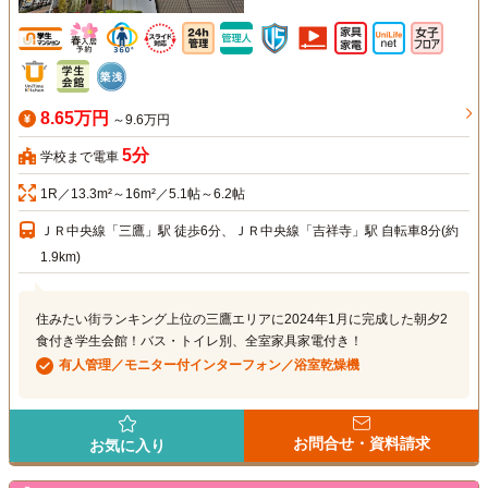
8.65万円
～9.6万円
5分
学校まで電車
1R／13.3m²～16m²／5.1帖～6.2帖
ＪＲ中央線「三鷹」駅 徒歩6分、ＪＲ中央線「吉祥寺」駅 自転車8分(約
1.9km)
住みたい街ランキング上位の三鷹エリアに2024年1月に完成した朝夕2
食付き学生会館！バス・トイレ別、全室家具家電付き！
有人管理／モニター付インターフォン／浴室乾燥機
お問合せ・資料請求
お気に入り