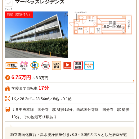
マーベラスレジデンス
チェック
満室（空室待ち）
6.75万円
～8.3万円
17分
学校まで自転車
1K／26.2m²～28.54m²／8帖～9.1帖
ＪＲ中央本線「国分寺」駅 徒歩13分、西武国分寺線「国分寺」駅 徒歩
13分、その他最寄り駅あり
独立洗面化粧台・温水洗浄便座付き♪8.0～9.0帖の広々とした居室が魅