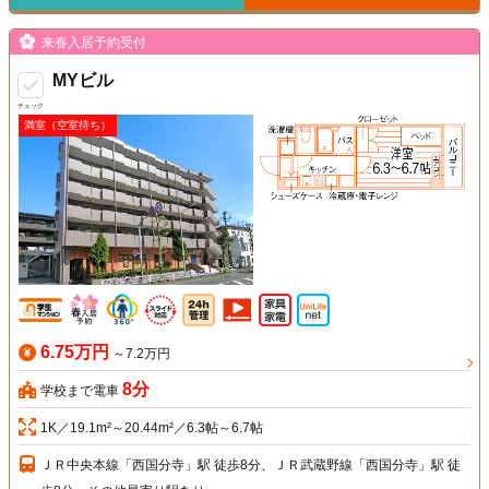
来春入居予約受付
MYビル
チェック
満室（空室待ち）
6.75万円
～7.2万円
8分
学校まで電車
1K／19.1m²～20.44m²／6.3帖～6.7帖
ＪＲ中央本線「西国分寺」駅 徒歩8分、ＪＲ武蔵野線「西国分寺」駅 徒