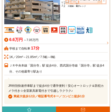
6.6万円
～7.05万円
17分
学校まで自転車
1K／20m²～21.85m²／7.5帖～8帖
ＪＲ中央本線「国分寺」駅 徒歩4分、西武国分寺線「国分寺」駅 徒歩4
分、その他最寄り駅あり
JR特別快速停車駅まで徒歩4分で通学便利！安心オートロック＆防犯カ
メラ付き☆全室家具家電付きで引越しラクラク♪
東経大徒歩12分／暗証番号式キー／コンビニ徒歩1分