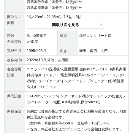
西武国分寺線「国分寺」駅徒歩4分
西武多摩湖線「国分寺」駅徒歩4分
間取り／
1K／20m²～21.85m²／7.5帖～8帖
面積
間取り図を見る
階数・
地上5階建て
構造
鉄筋コンクリート造
全部屋数
54部屋
完成年月
1995年03月
向き
南東、南西、北西
改修/改装
2022年10月 外装、共用部
各室専用
ユニットバス/洗濯機/洗濯機置場(室内)/IHコンロ(1口)/家具家電
設備
付/冷蔵庫（２ドア）/居室照明器具/バルコニー/フローリング/
収納/シューズケース/インターフォン（TVモニター付)/暗証番
号式キー/エアコン
共同設備
CATV/BSアンテナ/インターネット対応/オートロック/防犯カメ
ラ/エレベーター/宅配BOX/駐輪場(原付50cc可)
家賃保証
契約には貸主の指定する家賃保証会社利用が必須となり、別途
保証委託料が必要です。
（契約時：月額賃料等の50％ 更新時：1万円／年）
※なお、保証会社およびプランによって金額は変動します。