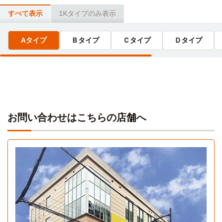
東京立川こども専門学校
電車
20分
7分
すべて表示
1Kタイプのみ表示
国分寺→ (JR中央線青梅特快20分) →新宿
国分寺→（JR中央線快速7分）→立川
Aタイプ
Ｂタイプ
Ｃタイプ
Ｄタイプ
上智大学(四谷キャンパス)
電車
河合塾(立川校)
電車
37分
7分
国分寺→（JR中央線快速37分）→四ッ谷
国分寺→（JR中央線快速7分）→立川
自転車
東京女子体育短期大学
14分
日商簿記三鷹福祉専門学校
電車
(約3.4km)
7分
または 国分寺→(ＪＲ中央線青梅特快6分)→立川→(ＪＲ南武
お問い合わせはこちらの店舗へ
国分寺→（JR中央青梅特快７分）→三鷹
線3分)→西国立
大原簿記公務員医療福祉保育専門学校(立川校)
電車
7分
国分寺→（JR中央線快速7分）→立川
Aタイプ
1K 20㎡〜20㎡