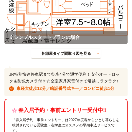
※シンプルスタートプランの場合
各部屋タイプ間取り図を見る
JR特別快速停車駅まで徒歩4分で通学便利！安心オートロッ
ク＆防犯カメラ付き☆全室家具家電付きで引越しラクラク♪
東経大徒歩12分／暗証番号式キー／コンビニ徒歩1分
春入居予約・事前エントリー受付中!!
「春入居予約・事前エントリー」は2027年度春からひとり暮らしを
検討されている受験生・在学生にオススメの早期申込サービスで
す。