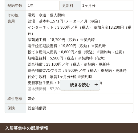
契約年数
1年
更新料
1ヶ月分
その他
電気・水道：個人契約
費用
給湯：基本料1,571円+メーター／月（税込）
インターネット：3,300円／月（税込） ※加入金13,200円（税
込）
除菌施工費：18,700円（税込）※契約時
電子錠初期設定費：19,800円（税込）※契約時
投てき用消火用具：6,600円／個（税込）※契約時（任意）
駐輪登録料：5,500円（税込）※契約時（任意）
総合補償：23,100円／年（税込）※契約・更新時
総合補償OVOプラス：9,900円／年（税込）※契約・更新時
仲介手数料：家賃1ヶ月分+税 ※契約時
更新事務手数料：19,800円（税込）※更新時
続きを読む
基本清掃料：57,200円（税込）※契約時
取引態様
媒介
保険
総合補償要
入居募集中の部屋情報