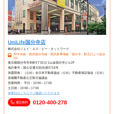
UniLife国分寺店
株式会社ジェイ・エス・ビー・ネットワーク
JR中央線・西武国分寺線・西武多摩湖線「国分寺」駅北口より徒歩
3分
東京都国分寺市本町4丁目12-1山金国分寺ビル2F
免許番号：国土交通大臣(6)第5716号
加盟団体：（公社）全日本不動産協会（公社）不動産保証協会（公社）
首都圏不動産公正取引協議会
営業時間： 平日：10:00～17:00
土日祝：10:00～17:00
休業日はこちらでご確認いただけます
0120-400-278
通話無料