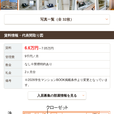
写真一覧（全
32
枚）
賃料情報・代表間取り図
6.6万円
賃料
～7.05万円
9千円／月
管理費
なし※禁煙特約あり
敷金
2ヶ月分
礼金
※2026学生マンションBOOK掲載条件より変更となっていま
備考
す。
入居募集の部屋情報を見る