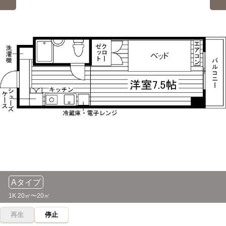
国分寺→（JR中央線快速6分）→東小金井
国際製菓専門学校
電車
5分
武蔵野美術大学(鷹の台キャンパス)
電車
国分寺→(JR中央線中央特快5分)→立川
5分
国分寺→(西武国分寺線5分）→鷹の台
西東京調理師専門学校
電車
5分
白梅学園短期大学
電車
国分寺→(JR中央線中央特快5分)→立川
5分
国分寺→(西武国分寺線5分）→鷹の台
関東柔道整復専門学校
電車
5分
杏林大学(井の頭キャンパス)
バス＋電車
国分寺駅→（ＪＲ中央線特快5分）→立川駅
31分
国分寺→（JR中央線快速12分）→三鷹（5分）→（小田急バ
関東リハビリテーション専門学校
電車
ス14分）→杏林大学井の頭キャンパス
5分
国分寺駅→（ＪＲ中央線特快5分）→立川駅
杏林大学(三鷹キャンパス)
バス＋電車
36分
Aタイプ
立川美術学院
電車
国分寺→（JR中央線快速11分）→三鷹（5分）→（小田急バ
7分
1K 20㎡〜20㎡
ス17分）→アジアアフリカ語学院前団地西口
国分寺→（JR中央線快速7分）→立川
再生
停止
文化学園大学
電車