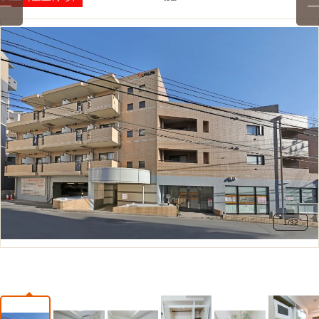
1
/
32