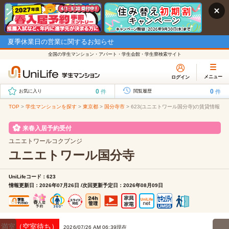
夏季休業日の営業に関するお知らせ
全国の学生マンション・アパート・学生会館・学生寮検索サイト
メニュー
ログイン
0
0
件
件
お気に入り
閲覧履歴
TOP
>
学生マンションを探す
>
東京都
>
国分寺市
>
623(ユニエトワール国分寺)の賃貸情報
来春入居予約受付
ユニエトワールコクブンジ
ユニエトワール国分寺
UniLifeコード：623
情報更新日：2026年07月26日 /次回更新予定日：2026年08月09日
満室（空室待ち）
2026/07/26 AM 06:39現在