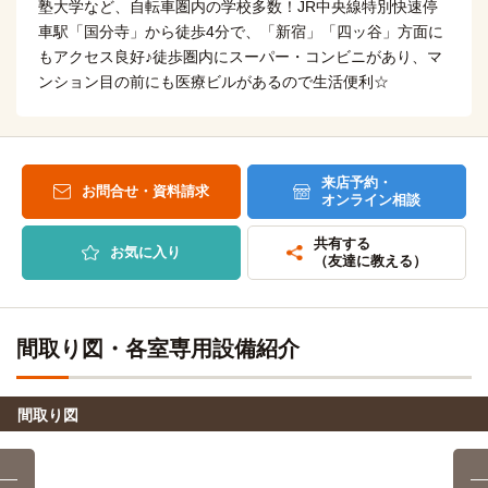
国分寺→（JR中央線快速9分）→武蔵境
塾大学など、自転車圏内の学校多数！JR中央線特別快速停
車駅「国分寺」から徒歩4分で、「新宿」「四ッ谷」方面に
東京武蔵野美術学院
徒歩
8分
日本獣医生命科学大学
電車
もアクセス良好♪徒歩圏内にスーパー・コンビニがあり、マ
9分
ンション目の前にも医療ビルがあるので生活便利☆
自転車
東京都立府中看護専門学校
国分寺→（JR中央線快速9分）→武蔵境
8分
(約1.8km)
自転車
国際基督教大学(三鷹キャンパス)
バス＋電車
辻調理師専門学校(東京校)
9分
19分
(約2.0km)
来店予約・
お問合せ・資料請求
国分寺 → (ＪＲ中央線快速7分) →武蔵境→武蔵境駅南口（小
オンライン相談
自転車
東京エアトラベル・ホテル専門学校
田急バス12分）→国際基督教大学
11分
(約2.5km)
共有する
お気に入り
（友達に教える）
武蔵野大学(武蔵野キャンパス)
自転車
バス＋電車
東京工学院専門学校
11分
20分
(約2.5km)
国分寺 → (ＪＲ中央線特快7分) → 三鷹駅北口／関東バス →
自転車
(関東バス・鷹３０ 13分) → 武蔵野大学前／関東バス
東京YMCA医療福祉専門学校
15分
間取り図・各室専用設備紹介
(約3.6km)
自転車
東京農工大学(小金井キャンパス)
自転車
17分
職業能力開発総合大学校
(約4.1km)
17分
間取り図
(約3.9km)
法政大学(小金井キャンパス)
電車
または 国分寺→（西武国分寺線7分）→小川
6分