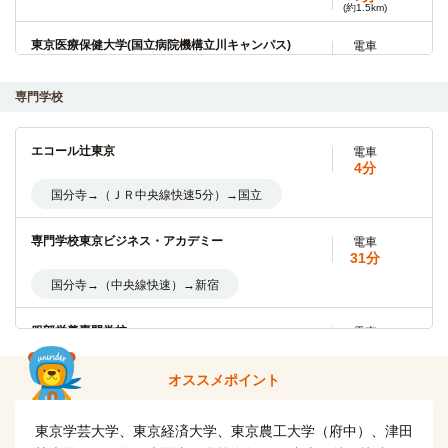
(約1.5km)
東京医療保健大学(国立病院機構立川キャンパス)
電車
8分
国分寺→（ＪＲ中央線８分）→立川
専門学校
自転車
津田塾大学(小平キャンパス)
15分
エコール辻東京
電車
(約3.6km)
4分
または 国分寺 → (西武国分寺線5分) → 鷹の台
国分寺→（ＪＲ中央線快速5分）→国立
自転車
一橋大学(国立キャンパス)
13分
専門学校東京ビジネス・アカデミー
電車
(約3.6km)
31分
または 国分寺→（JR中央線快速5分）→国立
国分寺→（中央線快速）→新宿
嘉悦大学
バス
服部栄養専門学校
19分
電車
32分
国分寺駅北口→（立川バス19分）→花小金井南町
国分寺→（中央線快速32分）→新宿
オススメポイント
亜細亜大学
電車
国際文化理容美容専門学校国分寺校
9分
徒歩
東京学芸大学、東京経済大学、東京農工大学（府中）、津田
7分