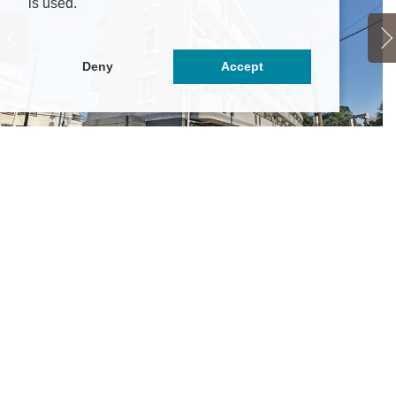
is used.
Deny
Accept
レール花小金井
ラ
5.45万円
～5.95万円
京都小平市花小金井7丁目9-7
東
武新宿線「花小金井」駅 徒歩14分
Ｊ
武新宿線「小平」駅 徒歩20分
西
の他最寄り駅あり
そ