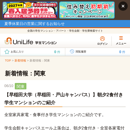
夏季休業日の営業に関するお知らせ
全国の学生マンション・アパート・学生会館・学生寮検索サイト
メニュー
ログイン
0
0
件
件
お気に入り
閲覧履歴
TOP
>
新着情報
>
新着情報：関東
新着情報：関東
06/10
関東
【早稲田大学（早稲田・戸山キャンパス）】朝夕2食付き
学生マンションのご紹介
全室家具家電・食事付き学生マンションのご紹介です。
学生会館キャンパスエール上落合は、朝夕2食付き・全室各家電付