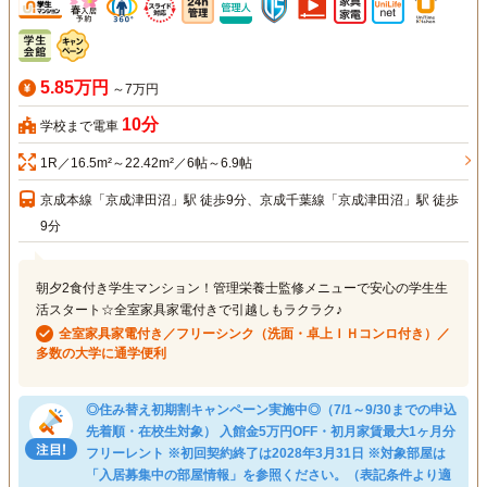
5.85万円
～7万円
10分
学校まで電車
1R／16.5m²～22.42m²／6帖～6.9帖
京成本線「京成津田沼」駅 徒歩9分、京成千葉線「京成津田沼」駅 徒歩
9分
朝夕2食付き学生マンション！管理栄養士監修メニューで安心の学生生
活スタート☆全室家具家電付きで引越しもラクラク♪
全室家具家電付き／フリーシンク（洗面・卓上ＩＨコンロ付き）／
多数の大学に通学便利
◎住み替え初期割キャンペーン実施中◎（7/1～9/30までの申込
先着順・在校生対象） 入館金5万円OFF・初月家賃最大1ヶ月分
フリーレント ※初回契約終了は2028年3月31日 ※対象部屋は
「入居募集中の部屋情報」を参照ください。（表記条件より適