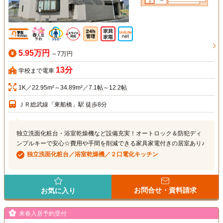
5.95万円
～7万円
13分
学校まで電車
1K／22.95m²～34.89m²／7.1帖～12.2帖
ＪＲ総武線「東船橋」駅 徒歩8分
独立洗面化粧台・浴室乾燥機など設備充実！オートロック＆防犯ディ
ンプルキーで安心☆費用や手間を削減できる家具家電付きの居室あり♪
独立洗面化粧台／浴室乾燥機／２口電化キッチン
お問合せ・資料請求
お気に入り
来春入居予約受付