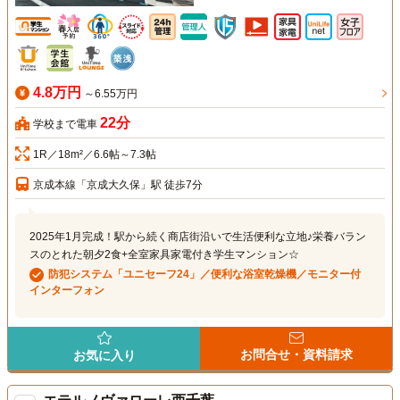
4.8万円
～6.55万円
22分
学校まで電車
1R／18m²／6.6帖～7.3帖
京成本線「京成大久保」駅 徒歩7分
2025年1月完成！駅から続く商店街沿いで生活便利な立地♪栄養バラン
スのとれた朝夕2食+全室家具家電付き学生マンション☆
防犯システム「ユニセーフ24」／便利な浴室乾燥機／モニター付
インターフォン
お問合せ・資料請求
お気に入り