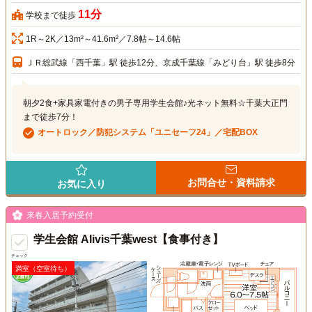
11分
学校まで徒歩
1R～2K／13m²～41.6m²／7.8帖～14.6帖
ＪＲ総武線「西千葉」駅 徒歩12分、京成千葉線「みどり台」駅 徒歩8分
朝夕2食+家具家電付きの男子専用学生会館♪光ネット無料☆千葉大正門
まで徒歩7分！
オートロック／防犯システム「ユニセーフ24」／宅配BOX
お問合せ・資料請求
お気に入り
来春入居予約受付
学生会館 Alivis千葉west【食事付き】
チェック
満室（空室待ち）