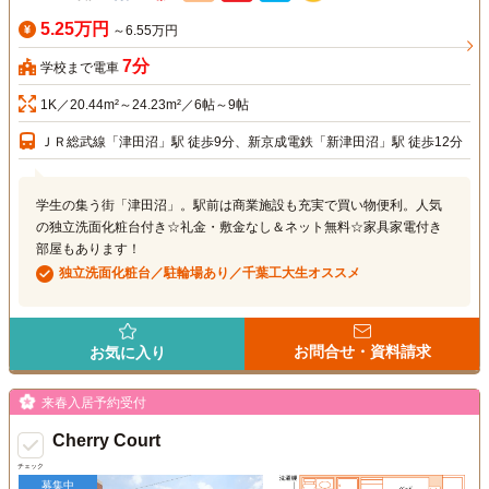
5.25万円
～6.55万円
7分
学校まで電車
1K／20.44m²～24.23m²／6帖～9帖
ＪＲ総武線「津田沼」駅 徒歩9分、新京成電鉄「新津田沼」駅 徒歩12分
学生の集う街「津田沼」。駅前は商業施設も充実で買い物便利。人気
の独立洗面化粧台付き☆礼金・敷金なし＆ネット無料☆家具家電付き
部屋もあります！
独立洗面化粧台／駐輪場あり／千葉工大生オススメ
お問合せ・資料請求
お気に入り
来春入居予約受付
Cherry Court
チェック
募集中