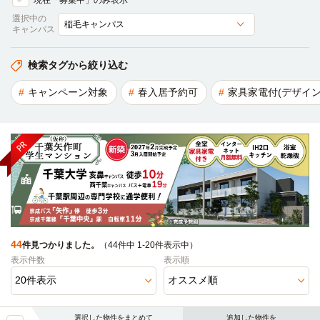
現在「募集中」のみ表示
選択中の
キャンパス
検索タグから絞り込む
キャンペーン対象
春入居予約可
家具家電付(デザイン
44
件見つかりました。
（44件中 1-20件表示中）
表示件数
表示順
選択した物件をまとめて
追加した物件を