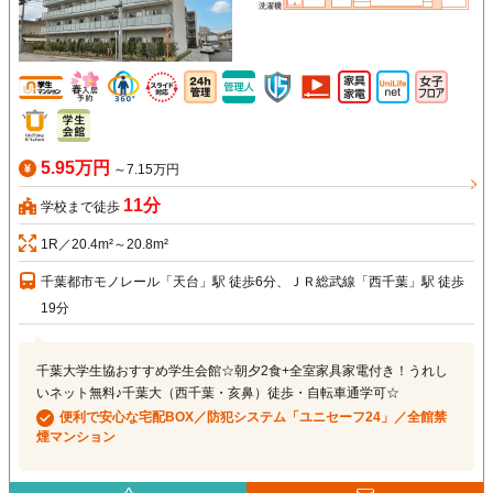
5.95万円
～7.15万円
11分
学校まで徒歩
1R／20.4m²～20.8m²
千葉都市モノレール「天台」駅 徒歩6分、ＪＲ総武線「西千葉」駅 徒歩
19分
千葉大学生協おすすめ学生会館☆朝夕2食+全室家具家電付き！うれし
いネット無料♪千葉大（西千葉・亥鼻）徒歩・自転車通学可☆
便利で安心な宅配BOX／防犯システム「ユニセーフ24」／全館禁
煙マンション