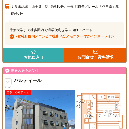
ＪＲ総武線「西千葉」駅 徒歩15分、千葉都市モノレール「作草部」駅
徒歩5分
千葉大学まで徒歩圏内で通学便利な学生向けアパート！
2駅徒歩圏内／コンビニ徒歩２分／モニター付きインターフォン
お問合せ・資料請求
お気に入り
来春入居予約受付
パルティール
チェック
満室（空室待ち）