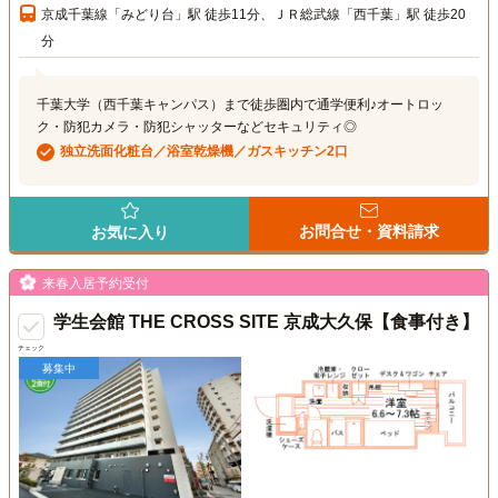
京成千葉線「みどり台」駅 徒歩11分、ＪＲ総武線「西千葉」駅 徒歩20
分
千葉大学（西千葉キャンパス）まで徒歩圏内で通学便利♪オートロッ
ク・防犯カメラ・防犯シャッターなどセキュリティ◎
独立洗面化粧台／浴室乾燥機／ガスキッチン2口
お問合せ・資料請求
お気に入り
来春入居予約受付
学生会館 THE CROSS SITE 京成大久保【食事付き】
チェック
募集中