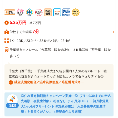
5.35万円
～6.7万円
7分
学校まで自転車
1K～1DK／23.9m²～32.6m²／7帖～13.4帖
千葉都市モノレール「作草部」駅 徒歩3分、ＪＲ総武線「西千葉」駅 徒
歩17分
千葉大（西千葉）・千葉経済大まで徒歩圏内！人気のセパレート・独
立洗面化粧台付き☆オートロック＆防犯カメラでセキュリティも◎
独立洗面化粧台／温水洗浄便座／暗証番号式キー
◎住み替え初期割キャンペーン実施中◎（7/1～9/30までの申込
先着順・在校生対象） 礼金なし（1ヶ月分OFF）・初月家賃最
大1ヶ月分フリーレント ※対象部屋は「入居募集中の部屋情
報」を参照ください。（表記条件より適用）