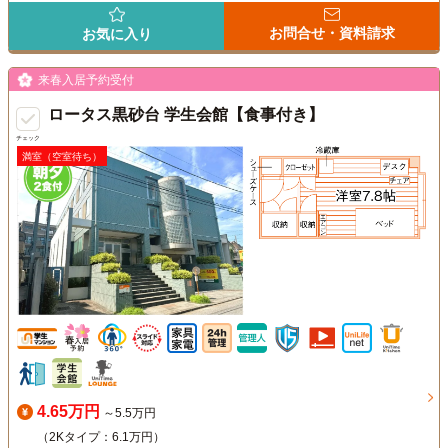
お問合せ・資料請求
お気に入り
来春入居予約受付
ロータス黒砂台 学生会館【食事付き】
チェック
満室（空室待ち）
4.65万円
～5.5万円
（2Kタイプ：6.1万円）