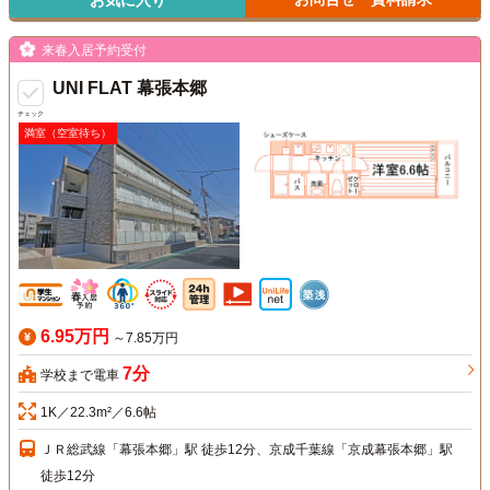
お気に入り
来春入居予約受付
UNI FLAT 幕張本郷
チェック
満室（空室待ち）
6.95万円
～7.85万円
7分
学校まで電車
1K／22.3m²／6.6帖
ＪＲ総武線「幕張本郷」駅 徒歩12分、京成千葉線「京成幕張本郷」駅
徒歩12分