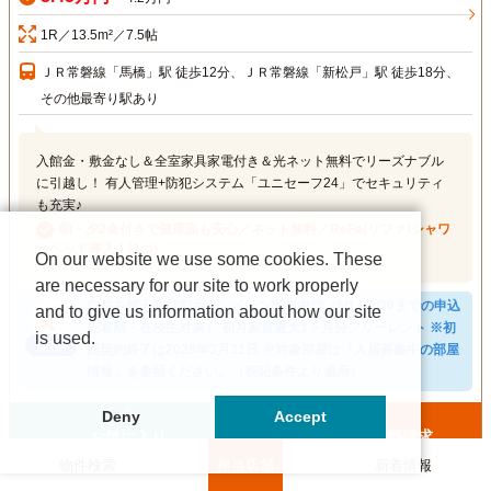
1R／13.5m²／7.5帖
ＪＲ常磐線「馬橋」駅 徒歩12分、ＪＲ常磐線「新松戸」駅 徒歩18分、
その他最寄り駅あり
入館金・敷金なし＆全室家具家電付き＆光ネット無料でリーズナブル
に引越し！ 有人管理+防犯システム「ユニセーフ24」でセキュリティ
も充実♪
朝・夕2食付きで健康面も安心／ネット無料／ReFa(リファ)シャワ
ーヘッド導入！(1つ)
On our website we use some cookies. These
are necessary for our site to work properly
◎住み替え初期割キャンペーン実施中◎（6/1～9/30までの申込
and to give us information about how our site
先着順・在校生対象） 初月家賃最大1ヶ月分フリーレント ※初
is used.
回契約終了は2028年3月31日 ※対象部屋は「入居募集中の部屋
情報」を参照ください。（表記条件より適用）
Deny
Accept
お問合せ・資料請求
お気に入り
物件検索
担当店舗
新着情報
選択した物件をまとめて
追加した物件を