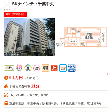
SKナインティ千葉中央
チェック
満室（空室待ち）
6.1万円
～7.05万円
11分
学校まで自転車
1K／24.3m²～26.5m²／8.6帖
京成千葉線「千葉中央」駅 徒歩4分、ＪＲ総武線「千葉」駅 徒歩7分