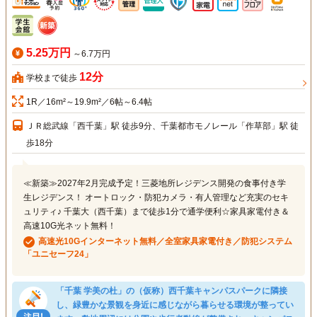
5.25万円
～6.7万円
12分
学校まで徒歩
1R／16m²～19.9m²／6帖～6.4帖
ＪＲ総武線「西千葉」駅 徒歩9分、千葉都市モノレール「作草部」駅 徒
歩18分
≪新築≫2027年2月完成予定！三菱地所レジデンス開発の食事付き学
生レジデンス！ オートロック・防犯カメラ・有人管理など充実のセキ
ュリティ♪ 千葉大（西千葉）まで徒歩1分で通学便利☆家具家電付き＆
高速10G光ネット無料！
高速光10Gインターネット無料／全室家具家電付き／防犯システム
「ユニセーフ24」
「千葉 学美の杜」の（仮称）西千葉キャンパスパークに隣接
し、緑豊かな景観を身近に感じながら暮らせる環境が整ってい