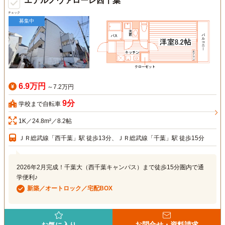
エテルノヴァローレ西千葉
チェック
募集中
6.9万円
～7.2万円
9分
学校まで自転車
1K／24.8m²／8.2帖
ＪＲ総武線「西千葉」駅 徒歩13分、ＪＲ総武線「千葉」駅 徒歩15分
2026年2月完成！千葉大（西千葉キャンパス）まで徒歩15分圏内で通
学便利♪
新築／オートロック／宅配BOX
お問合せ・資料請求