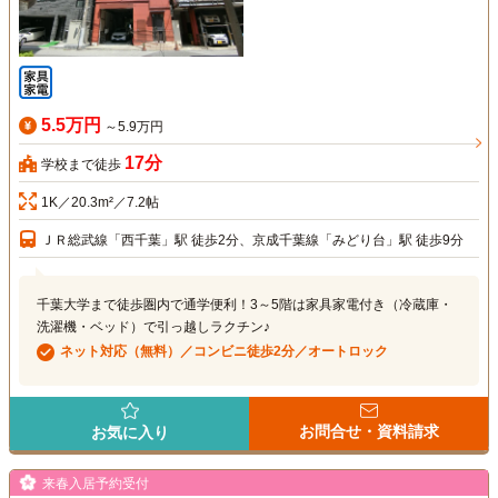
5.5万円
～5.9万円
17分
学校まで徒歩
1K／20.3m²／7.2帖
ＪＲ総武線「西千葉」駅 徒歩2分、京成千葉線「みどり台」駅 徒歩9分
千葉大学まで徒歩圏内で通学便利！3～5階は家具家電付き（冷蔵庫・
洗濯機・ベッド）で引っ越しラクチン♪
ネット対応（無料）／コンビニ徒歩2分／オートロック
お問合せ・資料請求
お気に入り
来春入居予約受付