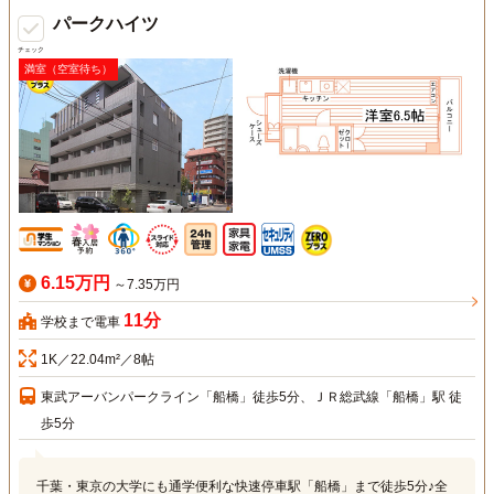
パークハイツ
チェック
満室（空室待ち）
6.15万円
～7.35万円
11分
学校まで電車
1K／22.04m²／8帖
東武アーバンパークライン「船橋」徒歩5分、ＪＲ総武線「船橋」駅 徒
歩5分
千葉・東京の大学にも通学便利な快速停車駅「船橋」まで徒歩5分♪全