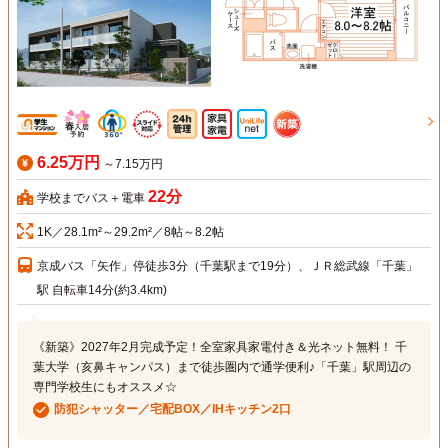
6.25万円
～7.15万円
22分
学校までバス＋電車
1K／28.1m²～29.2m²／8帖～8.2帖
京成バス「矢作」停徒歩3分（千葉駅まで19分）、ＪＲ総武線「千葉」
駅 自転車14分(約3.4km)
《新築》2027年2月完成予定！全室家具家電付き＆光ネット無料！ 千
葉大学（亥鼻キャンパス）まで徒歩圏内で通学便利♪「千葉」駅周辺の
専門学校生にもオススメ☆
防犯シャッター／宅配BOX／IHキッチン2口