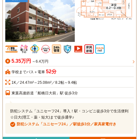
5.35万円
～6.4万円
52分
学校までバス＋電車
1K／24.47m²～25.08m²／8.2帖～9.4帖
東葉高速鉄道「船橋日大前」駅 徒歩3分
防犯システム「ユニセーフ24」導入！駅・コンビニ徒歩3分で生活便利
☆日大(理工・薬・短大)まで徒歩通学♪
防犯システム「ユニセーフ24」／駅徒歩3分／家具家電付き