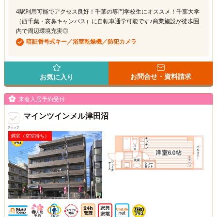
4駅利用可能でアクセス良好！千葉の専門学校生にオススメ！千葉大学
（西千葉・亥鼻キャンパス）に自転車通学可能です♪商業施設が徒歩圏
内で周辺環境充実◎
暗証番号式キー／浴室乾燥機／防犯カメラ
お問合せ・資料請求
お気に入り
来春入居予約受付
マインツインメル津田沼
チェック
満室（空室待ち）