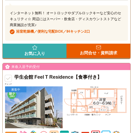
インターネット無料！ オートロックやダブルロックキーなど安心のセ
キュリティ☆ 周辺にはスーパー・飲食店・ディスカウントストアなど
商業施設が充実♪
浴室乾燥機／便利な宅配BOX／IHキッチン2口
お問合せ・資料請求
お気に入り
来春入居予約受付
学生会館 Feel T Residence【食事付き】
チェック
募集中