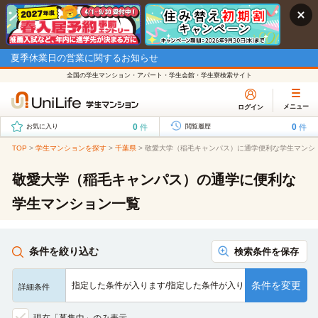
夏季休業日の営業に関するお知らせ
全国の学生マンション・アパート・学生会館・学生寮検索サイト
メニュー
ログイン
0
0
件
件
お気に入り
閲覧履歴
TOP
>
学生マンションを探す
>
千葉県
>
敬愛大学（稲毛キャンパス）に通学便利な学生マンシ
敬愛大学（稲毛キャンパス）の通学に便利な
学生マンション一覧
条件を絞り込む
検索条件を保存
条件を変更
指定した条件が入ります/指定した条件が入ります/指定した条…
詳細条件