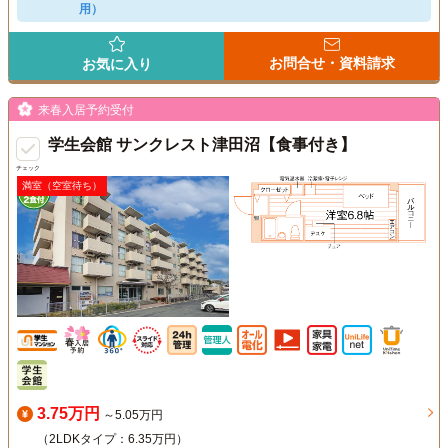
用）
お問合せ・資料請求
お気に入り
来春入居予約受付
学生会館 サンクレスト津田沼【食事付き】
チェック
満室（空室待ち）
3.75万円
～5.05万円
（2LDKタイプ：6.35万円）