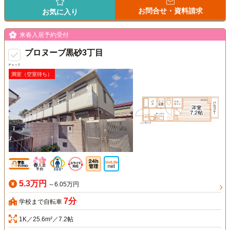
お問合せ・資料請求
お気に入り
来春入居予約受付
プロヌーブ黒砂3丁目
チェック
満室（空室待ち）
5.3万円
～6.05万円
7分
学校まで自転車
1K／25.6m²／7.2帖