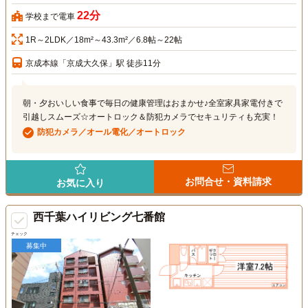
22分
学校まで電車
1R～2LDK／18m²～43.3m²／6.8帖～22帖
京成本線「京成大久保」駅 徒歩11分
朝・夕おいしい食事で毎日の健康管理はおまかせ♪全室家具家電付きで
引越しスムーズ☆オートロック＆防犯カメラでセキュリティも充実！
防犯カメラ／オール電化／オートロック
お問合せ・資料請求
お気に入り
西千葉ハイリビング七番館
チェック
募集中