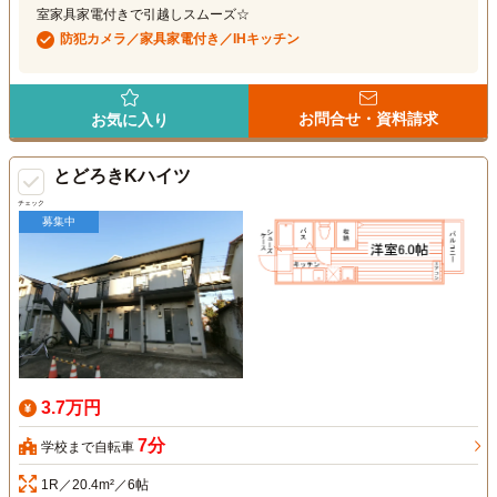
室家具家電付きで引越しスムーズ☆
防犯カメラ／家具家電付き／IHキッチン
お問合せ・資料請求
お気に入り
とどろきKハイツ
チェック
募集中
3.7万円
7分
学校まで自転車
1R／20.4m²／6帖