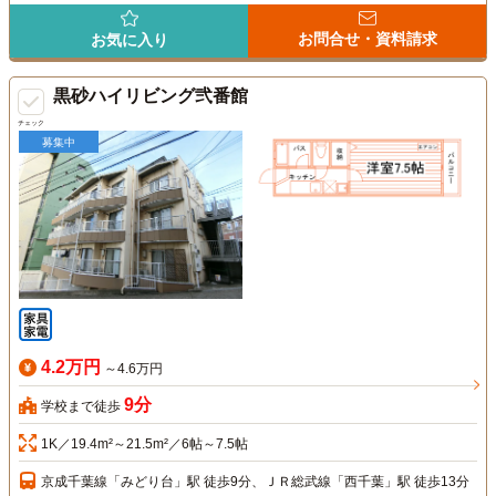
お問合せ・資料請求
お気に入り
黒砂ハイリビング弐番館
チェック
募集中
4.2万円
～4.6万円
9分
学校まで徒歩
1K／19.4m²～21.5m²／6帖～7.5帖
京成千葉線「みどり台」駅 徒歩9分、ＪＲ総武線「西千葉」駅 徒歩13分