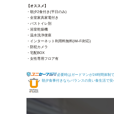
【オススメ】
・朝夕2食付き(平日のみ)
・全室家具家電付き
・バストイレ別
・浴室乾燥機
・温水洗浄便座
・インターネット利用料無料(Wi-Fi対応)
・防犯カメラ
・宅配BOX
・女性専用フロア有
必要時はガードマンが24時間体制
朝夕食事付きならバランスの良い食生活で安