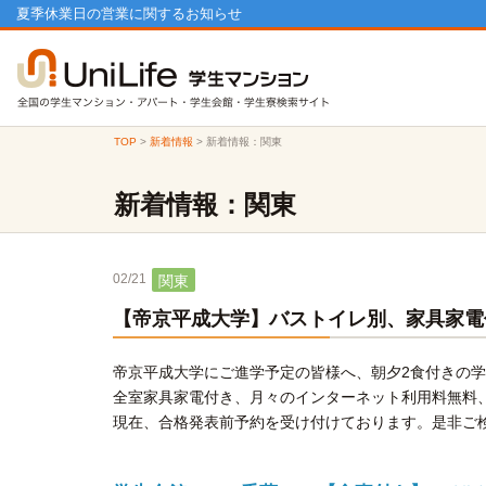
夏季休業日の営業に関するお知らせ
TOP
>
新着情報
>
新着情報：関東
新着情報：関東
02/21
関東
【帝京平成大学】バストイレ別、家具家電
帝京平成大学にご進学予定の皆様へ、朝夕2食付きの
全室家具家電付き、月々のインターネット利用料無料
現在、合格発表前予約を受け付けております。是非ご