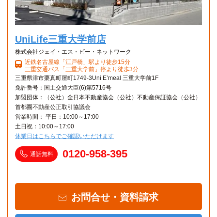
UniLife三重大学前店
株式会社ジェイ・エス・ビー・ネットワーク
近鉄名古屋線「江戸橋」駅より徒歩15分
三重交通バス「三重大学前」停より徒歩3分
三重県津市栗真町屋町1749-3Uni E’meal 三重大学前1F
免許番号：国土交通大臣(6)第5716号
加盟団体：（公社）全日本不動産協会（公社）不動産保証協会（公社）
首都圏不動産公正取引協議会
営業時間： 平日：10:00～17:00
土日祝：10:00～17:00
休業日はこちらでご確認いただけます
0120-958-395
通話無料
お問合せ・資料請求