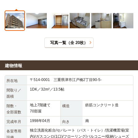
写真一覧（全
20
枚）
建物情報
〒514-0001 三重県津市江戸橋2丁目90-5-
所在地
1DK／32m²／13.5帖
間取り／
面積
地上7階建て
鉄筋コンクリート造
階数・
構造
70部屋
全部屋数
1998年04月
南
完成年月
向き
独立洗面化粧台/セパレート（バス・トイレ）/洗濯機置場(室
各室専用
内)/ガスコンロ(1口)/フローリング/バルコニー/収納/シューズ
設備