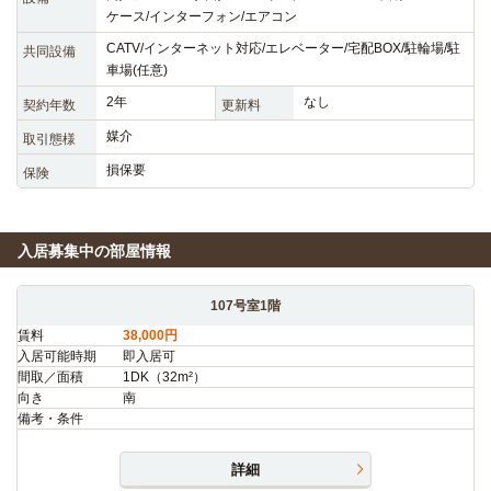
ケース/インターフォン/エアコン
CATV/インターネット対応/エレベーター/宅配BOX/駐輪場/駐
共同設備
車場(任意)
2年
なし
契約年数
更新料
媒介
取引態様
損保要
保険
入居募集中の部屋情報
107号室1階
賃料
38,000円
入居可能時期
即入居可
間取／面積
1DK（32m²）
向き
南
備考・条件
詳細