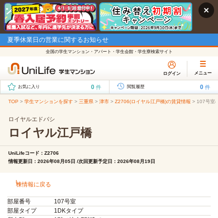
夏季休業日の営業に関するお知らせ
全国の学生マンション・アパート・学生会館・学生寮検索サイト
メニュー
ログイン
0
0
件
件
お気に入り
閲覧履歴
TOP
>
学生マンションを探す
>
三重県
>
津市
>
Z2706(ロイヤル江戸橋)の賃貸情報
>
107号室
ロイヤルエドバシ
ロイヤル江戸橋
UniLifeコード：Z2706
情報更新日：2026年08月05日 /次回更新予定日：2026年08月19日
棟情報に戻る
部屋番号
107号室
部屋タイプ
1DKタイプ