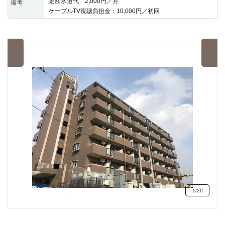
定額水道代　2,000円／月

備考
ケーブルTV視聴負担金：10,000円／初回
1
/
20