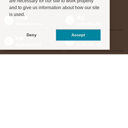
are necessary for our site to work properly
進学先が決まっていない方も、
and to give us information about how our site
お気軽にご相談ください
is used.
北海道
東北
0120-912-816
0120-956-543
Deny
Accept
関東
東海・北信越
0120-964-142
0120-964-791
京都・滋賀
大阪・兵庫
0120-952-924
0120-351-830
中国・四国
九州・沖縄
0120-923-715
0120-912-781