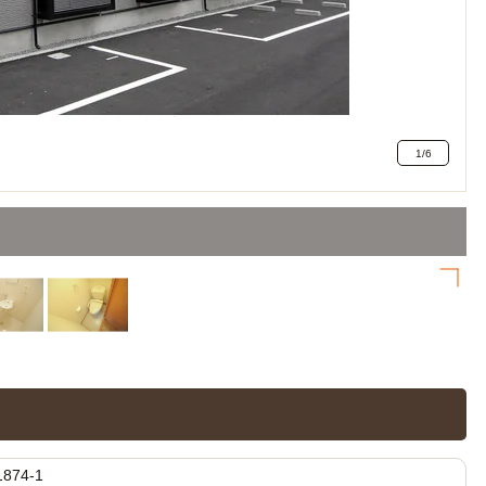
1
/
6
74-1