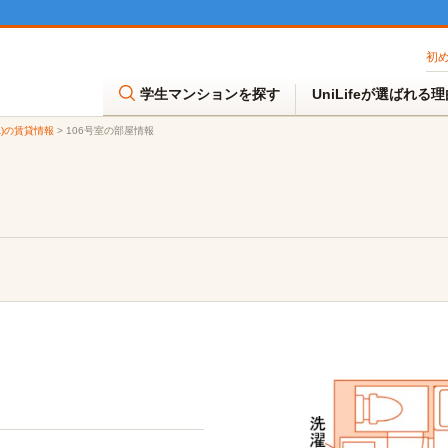
初
学生マンションを探す
UniLifeが選ばれる
A)の賃貸情報
>
106号室の部屋情報