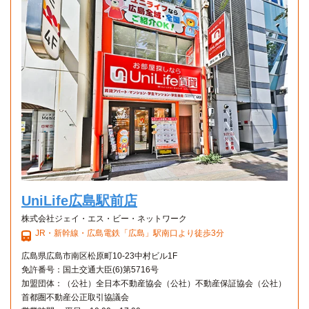
UniLife広島駅前店
株式会社ジェイ・エス・ビー・ネットワーク
JR・新幹線・広島電鉄「広島」駅南口より徒歩3分
広島県広島市南区松原町10-23中村ビル1F
免許番号：国土交通大臣(6)第5716号
加盟団体：（公社）全日本不動産協会（公社）不動産保証協会（公社）
首都圏不動産公正取引協議会