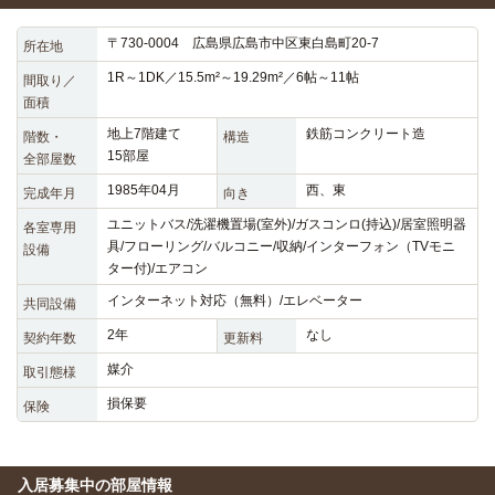
〒730-0004 広島県広島市中区東白島町20-7
所在地
1R～1DK／15.5m²～19.29m²／6帖～11帖
間取り／
面積
地上7階建て
鉄筋コンクリート造
階数・
構造
15部屋
全部屋数
1985年04月
西、東
完成年月
向き
ユニットバス/洗濯機置場(室外)/ガスコンロ(持込)/居室照明器
各室専用
具/フローリング/バルコニー/収納/インターフォン（TVモニ
設備
ター付)/エアコン
インターネット対応（無料）/エレベーター
共同設備
2年
なし
契約年数
更新料
媒介
取引態様
損保要
保険
入居募集中の部屋情報