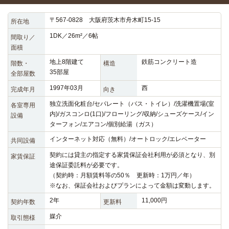
〒567-0828 大阪府茨木市舟木町15-15
所在地
1DK／26m²／6帖
間取り／
面積
地上8階建て
鉄筋コンクリート造
階数・
構造
35部屋
全部屋数
1997年03月
西
完成年月
向き
独立洗面化粧台/セパレート（バス・トイレ）/洗濯機置場(室
各室専用
内)/ガスコンロ(1口)/フローリング/収納/シューズケース/イン
設備
ターフォン/エアコン/個別給湯（ガス）
インターネット対応（無料）/オートロック/エレベーター
共同設備
契約には貸主の指定する家賃保証会社利用が必須となり、別
家賃保証
途保証委託料が必要です。
（契約時：月額賃料等の50％ 更新時：1万円／年）
※なお、保証会社およびプランによって金額は変動します。
2年
11,000円
契約年数
更新料
媒介
取引態様