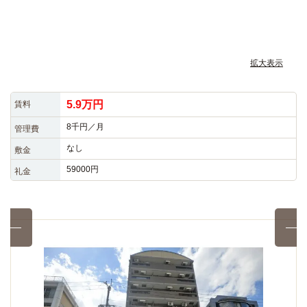
拡大表示
5.9万円
賃料
8千円／月
管理費
なし
敷金
59000円
礼金