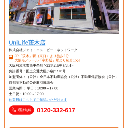
UniLife茨木店
株式会社ジェイ・エス・ビー・ネットワーク
JR「茨木」駅（東口）より徒歩2分
大阪モノレール「宇野辺」駅より徒歩15分
大阪府茨木市西中条町7-22第2山中ビル1F
免許番号：国土交通大臣(6)第5716号
加盟団体：（公社）全日本不動産協会（公社）不動産保証協会（公社）
首都圏不動産公正取引協議会
営業時間： 平日：10:00～17:00
土日祝：10:00～17:00
休業日はこちらでご確認いただけます
0120-332-617
通話無料