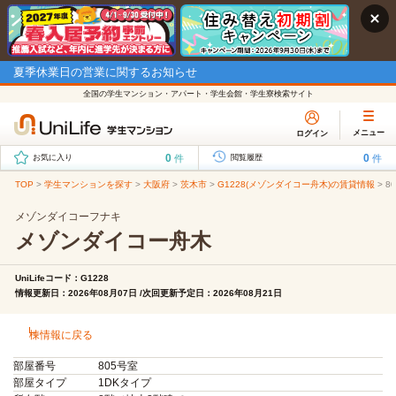
夏季休業日の営業に関するお知らせ
全国の学生マンション・アパート・学生会館・学生寮検索サイト
メニュー
ログイン
0
0
件
件
お気に入り
閲覧履歴
TOP
>
学生マンションを探す
>
大阪府
>
茨木市
>
G1228(メゾンダイコー舟木)の賃貸情報
>
8
メゾンダイコーフナキ
メゾンダイコー舟木
UniLifeコード：G1228
情報更新日：2026年08月07日 /次回更新予定日：2026年08月21日
棟情報に戻る
部屋番号
805号室
部屋タイプ
1DKタイプ