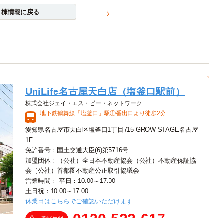
棟情報に戻る
UniLife名古屋天白店（塩釜口駅前）
株式会社ジェイ・エス・ビー・ネットワーク
地下鉄鶴舞線「塩釜口」駅①番出口より徒歩2分
愛知県名古屋市天白区塩釜口1丁目715-GROW STAGE名古屋
1F
免許番号：国土交通大臣(6)第5716号
加盟団体：（公社）全日本不動産協会（公社）不動産保証協
会（公社）首都圏不動産公正取引協議会
営業時間： 平日：10:00～17:00
土日祝：10:00～17:00
休業日はこちらでご確認いただけます