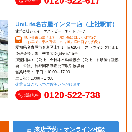
0120-522-617
通話無料
UniLife名古屋インター店（上社駅前）
株式会社ジェイ・エス・ビー・ネットワーク
地下鉄東山線「上社」駅①番出口より徒歩2分
（お車で）東名高速「名古屋」IC出口より約5分
愛知県名古屋市名東区上社1丁目610イーストウィングビル1F
免許番号：国土交通大臣(6)第5716号
加盟団体：（公社）全日本不動産協会（公社）不動産保証協
会（公社）首都圏不動産公正取引協議会
営業時間： 平日：10:00～17:00
土日祝：10:00～17:00
休業日はこちらでご確認いただけます
0120-522-738
通話無料
来店予約・オンライン相談