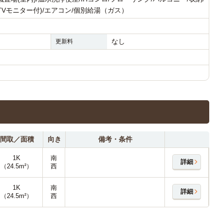
Vモニター付)/エアコン/個別給湯（ガス）
なし
更新料
間取／面積
向き
備考・条件
1K
南
詳細
（24.5m²）
西
1K
南
詳細
（24.5m²）
西