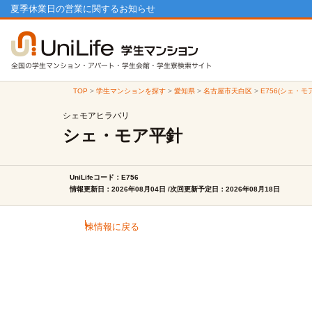
夏季休業日の営業に関するお知らせ
TOP
>
学生マンションを探す
>
愛知県
>
名古屋市天白区
>
E756(シェ・
シェモアヒラバリ
シェ・モア平針
UniLifeコード：E756
情報更新日：2026年08月04日 /次回更新予定日：2026年08月18日
棟情報に戻る