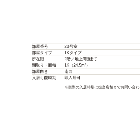
部屋番号
2B号室
部屋タイプ
1Kタイプ
所在階
2階／地上3階建て
間取り・面積
1K（24.5m²）
部屋向き
南西
入居可能時期
即入居可
※実際の入居時期は担当店舗までお問い合わ