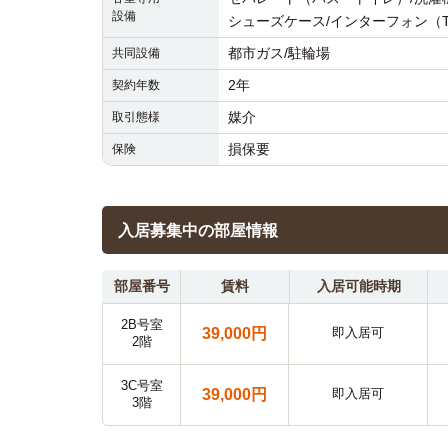
設備
シューズケース/インターフォン（T
都市ガス/駐輪場
共同設備
2年
契約年数
媒介
取引態様
損保要
保険
入居募集中の部屋情報
部屋番号
賃料
入居可能時期
2B号室
39,000円
即入居可
2階
3C号室
39,000円
即入居可
3階