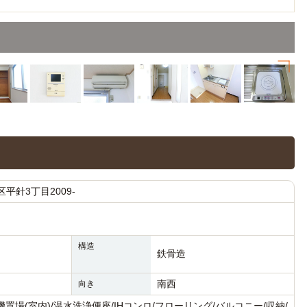
平針3丁目2009-
構造
鉄骨造
南西
向き
場(室内)/温水洗浄便座/IHコンロ/フローリング/バルコニー/収納/