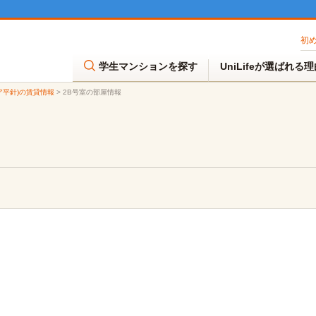
初
学生マンションを探す
UniLifeが選ばれる
モア平針)の賃貸情報
>
2B号室の部屋情報