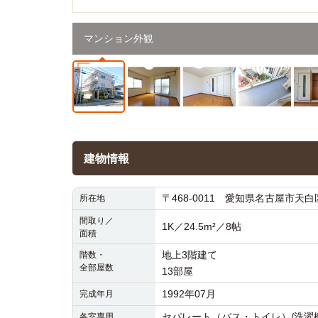
マンション外観
建物情報
〒468-0011 愛知県名古屋市天白区
所在地
間取り／
1K／24.5m²／8帖
面積
地上3階建て
階数・
全部屋数
13部屋
1992年07月
完成年月
セパレート（バス・トイレ）/洗濯機置
各室専用