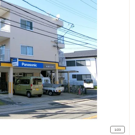
1
/
23