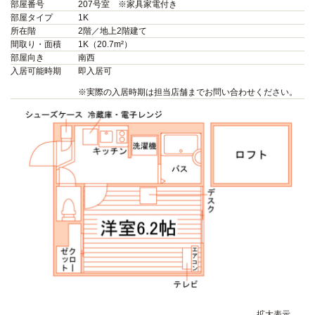
部屋番号
207号室 ※家具家電付き
部屋タイプ
1K
所在階
2階／地上2階建て
間取り・面積
1K（20.7m²）
部屋向き
南西
入居可能時期
即入居可
※実際の入居時期は担当店舗までお問い合わせください。
拡大表示