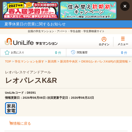
夏季休業日の営業に関するお知らせ
全国の学生マンション・アパート・学生会館・学生寮検索サイト
メニュー
ログイン
0
0
件
件
お気に入り
閲覧履歴
TOP
>
学生マンションを探す
>
新潟県
>
新潟市中央区
>
D9391(レオパレスK&R)の賃貸情報
>
レオパレスケイアンドアール
レオパレスK&R
UniLifeコード：D9391
情報更新日：2026年08月08日 /次回更新予定日：2026年08月22日
棟情報に戻る