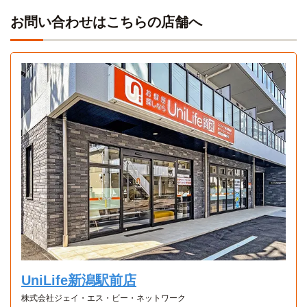
お問い合わせはこちらの店舗へ
207号室2階
賃料
52,000円
家具家電付き
入居可能時期
即入居可
間取／面積
1K（20.7m²）
向き
南西
備考・条件
詳細
UniLife新潟駅前店
株式会社ジェイ・エス・ビー・ネットワーク