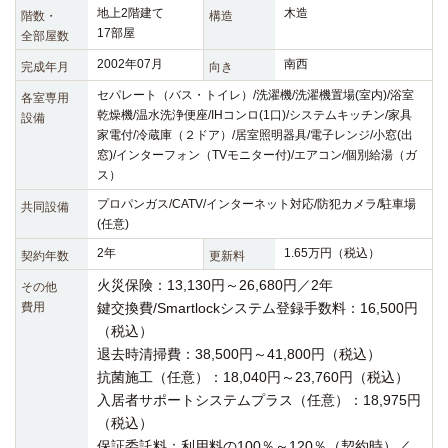
地上2階建て
木造
階数・
構造
17部屋
全部屋数
2002年07月
南西
完成年月
向き
セパレート（バス・トイレ）/洗濯機/洗濯機置場(室内)/浴室
各室専用
乾燥機/温水洗浄便座/IHコンロ(1口)/システムキッチン/家具
設備
家電付/冷蔵庫（２ドア）/居室照明器具/電子レンジ/小窓(出
窓)/インターフォン（TVモニター付)/エアコン/個別給湯（ガ
ス）
プロパンガス/CATV/インターネット対応/防犯カメラ/駐車場
共同設備
(任意)
2年
1.65万円（税込）
契約年数
更新料
火災保険：13,130円～26,680円／2年
その他
費用
鍵交換費/Smartlockシステム登録手数料：16,500円
（税込）
退去時清掃費：38,500円～41,800円（税込）
抗菌施工（任意）：18,040円～23,760円（税込）
入居者サポートシステムプラス（任意）：18,975円
（税込）
保証委託料：利用料の100％～120％（契約時）／