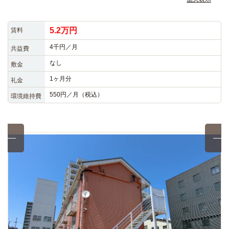
5.2万円
賃料
4千円／月
共益費
なし
敷金
1ヶ月分
礼金
550円／月（税込）
環境維持費