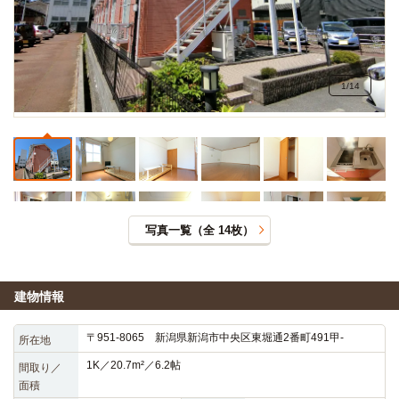
1
/
14
写真一覧（全
14
枚）
建物情報
〒951-8065 新潟県新潟市中央区東堀通2番町491甲-
所在地
1K／20.7m²／6.2帖
間取り／
面積