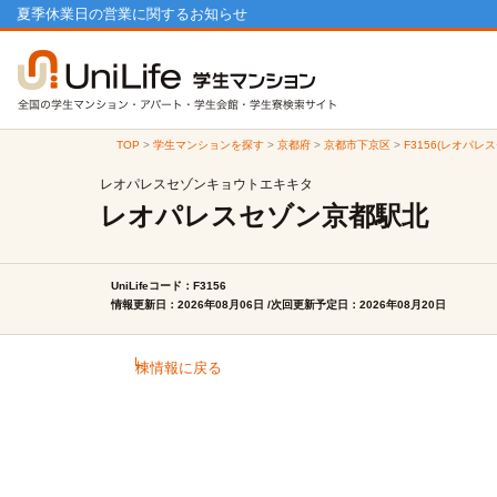
夏季休業日の営業に関するお知らせ
TOP
>
学生マンションを探す
>
京都府
>
京都市下京区
>
F3156(レオパ
レオパレスセゾンキョウトエキキタ
レオパレスセゾン京都駅北
UniLifeコード：F3156
情報更新日：2026年08月06日 /次回更新予定日：2026年08月20日
棟情報に戻る