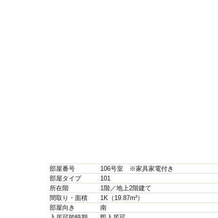
部屋番号
106号室 ※家具家電付き
部屋タイプ
101
所在階
1階／地上2階建て
間取り・面積
1K（19.87m²）
部屋向き
南
入居可能時期
即入居可