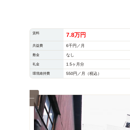
賃料
7.8万円
6千円／月
共益費
なし
敷金
1.5ヶ月分
礼金
550円／月（税込）
環境維持費