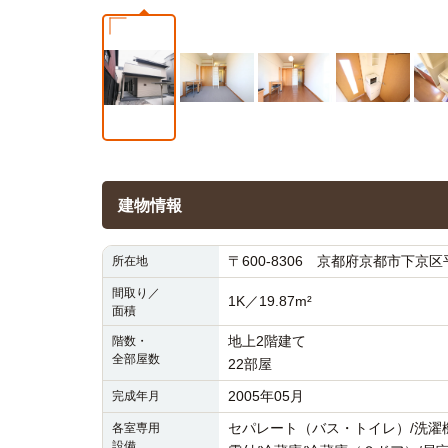
建物情報
〒600-8306 京都府京都市下京区平
所在地
間取り／
1K／19.87m²
面積
地上2階建て
階数・
全部屋数
22部屋
2005年05月
完成年月
セパレート（バス・トイレ）/洗濯機置
各室専用
設備