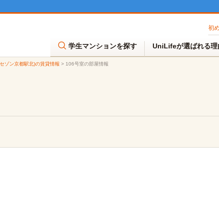
初
学生マンションを探す
UniLifeが選ばれる
レスセゾン京都駅北)の賃貸情報
>
106号室の部屋情報