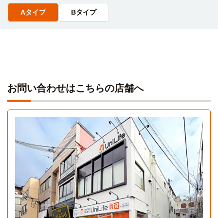
一乗寺清水町（バス）→（市営５ 19分）→東山三条（バ
Aタイプ
Bタイプ
ス）→東山駅→（東西線8分）→山科駅→（JR湖西線15分）
→おごと温泉→（バス3分）
お問い合わせはこちらの店舗へ
Aタイプ
1K 34.5㎡〜34.5㎡