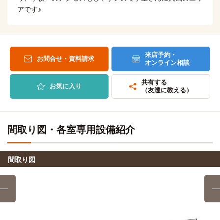
15分
自転車
京都情報大学院大学(百万遍キャンパス)
(約3.4km)
アです♪
11分
(約2.5km)
自転車14分（約3,400m）
京都ノートルダム女子大学(大学院)
徒歩
自転車
京都外国語専門学校
10分
19分
(約4.6km)
来店予約・
お問合せ・資料請求
京都工芸繊維大学(大学院)
オンライン相談
徒歩
自転車18分（約4,400m）
13分
共有する
自転車
お気に入り
京都アートスクール（北大路駅前校）
京都芸術大学(大学院)
14分
（友達に教える）
徒歩
(約3.3km)
14分
自転車4分(約1,030m)
大津市医師会立看護専修学校
バス＋電車
68分
間取り図・各室専用設備紹介
自転車
京都府立大学(大学院)
10分
近江時計眼鏡宝飾専門学校
バス＋電車
(約2.3km)
68分
自転車
間取り図
京都大学(大学院)
14分
(約3.2km)
自転車8分（約1,958m）
京都精華大学(大学院)
電車
16分