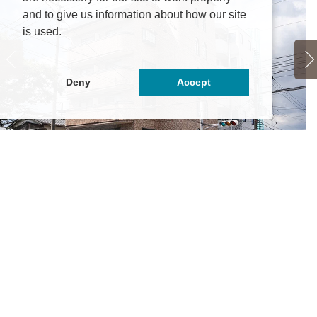
and to give us information about how our site
is used.
Deny
Accept
AKAIビル
5.7万円
～6万円
都府京都市左京区一乗寺清水町16
都市営バス「一乗寺清水町」停徒歩1分
山電鉄叡山本線「一乗寺」駅 徒歩8分
の他最寄り駅あり
マ