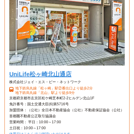
UniLife松ヶ崎北山通店
株式会社ジェイ・エス・ビー・ネットワーク
地下鉄烏丸線「松ヶ崎」駅②番出口より徒歩2分
地下鉄烏丸線「北山」駅より徒歩9分
京都府京都市左京区松ケ崎芝本町2-2ヒルデン北山1F
免許番号：国土交通大臣(6)第5716号
加盟団体：（公社）全日本不動産協会（公社）不動産保証協会（公社）
首都圏不動産公正取引協議会
営業時間： 平日：10:00～17:00
土日祝：10:00～17:00
休業日はこちらでご確認いただけます