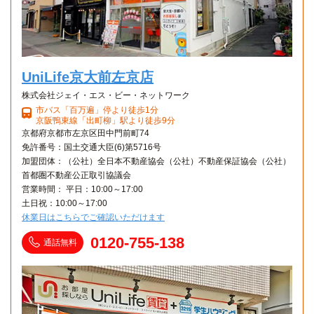
UniLife京大前左京店
株式会社ジェイ・エス・ビー・ネットワーク
市バス「百万遍」停より徒歩1分
京阪鴨東線「出町柳」駅より徒歩9分
京都府京都市左京区田中門前町74
免許番号：国土交通大臣(6)第5716号
加盟団体：（公社）全日本不動産協会（公社）不動産保証協会（公社）
首都圏不動産公正取引協議会
営業時間： 平日：10:00～17:00
土日祝：10:00～17:00
休業日はこちらでご確認いただけます
0120-755-138
通話無料