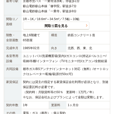
最寄り駅
京都市営バス「一乗寺清水町」停徒歩1分
叡山電鉄叡山本線「修学院」駅徒歩7分
叡山電鉄叡山本線「一乗寺」駅徒歩9分
間取り／
1R～1K／18.6m²～34.5m²／7.5帖～10帖
面積
間取り図を見る
階数・
地上6階建て
構造
鉄筋コンクリート造
全部屋数
65部屋
完成年月
1985年02月
向き
北西、西、東、北
各室専用
ユニットバス/洗濯機置場(室内)/ガスコンロ(持込)/バルコニー/
設備
収納/吊棚/インターフォン（TVモニター付)/エアコン/全館給湯
共同設備
都市ガス/BSアンテナ/インターネット対応（無料）/オートロッ
ク/エレベーター/駐輪場(原付50cc可)
家賃保証
契約には貸主の指定する家賃保証会社利用が必須となり、別途
保証委託料が必要です。
（契約時：月額賃料等の50％ 更新時：1万円／年）
※なお、保証会社およびプランによって金額は変動します。
契約年数
1年
更新料
1ヶ月分
その他
電気・ガス（都市）：個人契約