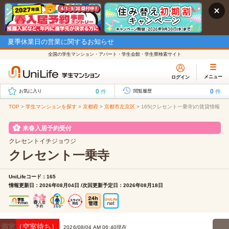
夏季休業日の営業に関するお知らせ
全国の学生マンション・アパート・学生会館・学生寮検索サイト
メニュー
ログイン
0
0
件
件
お気に入り
閲覧履歴
TOP
>
学生マンションを探す
>
京都府
>
京都市左京区
>
165(クレセント一乗寺)の賃貸情報
来春入居予約受付
クレセントイチジョウジ
クレセント一乗寺
UniLifeコード：165
情報更新日：2026年08月04日 /次回更新予定日：2026年08月18日
満室（空室待ち）
2026/08/04 AM 06:40現在