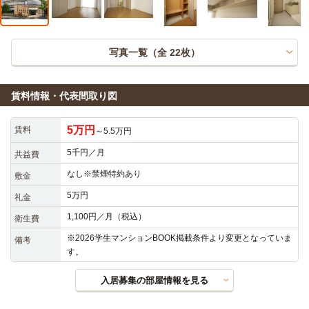
写真一覧（全
22
枚）
賃料情報・代表間取り図
5万円
賃料
～5.5万円
5千円／月
共益費
なし※禁煙特約あり
敷金
5万円
礼金
1,100円／月（税込）
衛生費
※2026学生マンションBOOK掲載条件より変更となっていま
備考
す。
入居募集の部屋情報を見る