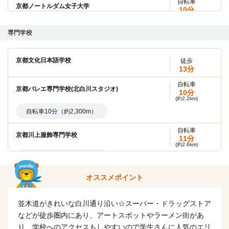
自転車
京都ノートルダム女子大学
10分
(約2.4km)
自転車約10分（約2,400m)
専門学校
自転車
京都府立大学(下鴨キャンパス)
11分
京都文化日本語学校
徒歩
(約2.5km)
13分
自転車約11分（約2,600m)
自転車
京都バレエ専門学校(北白川スタジオ)
10分
自転車
京都府立医科大学
(約2.2km)
17分
(約4.2km)
自転車10分（約2,300m）
自転車17分（約4,200m）
自転車
京都川上服飾専門学校
11分
京都産業大学
原付
(約2.6km)
16分
自転車11分（約2,600m）
原付16分(約6,200m)
自転車
オススメポイント
京都コンピュータ学院洛北校
12分
京都精華大学
電車
(約2.8km)
20分
並木道がきれいな白川通り沿い☆スーパー・ドラッグストア
自転車12分（約2,800m）
修学院駅→(叡山電鉄鞍馬線10分)→京都精華大前
などが徒歩圏内にあり、アートスポットやラーメン街があ
自転車
り、学校へのアクセスもしやすいので学生さんに人気のエリ
京都コンピュータ学院鴨川校