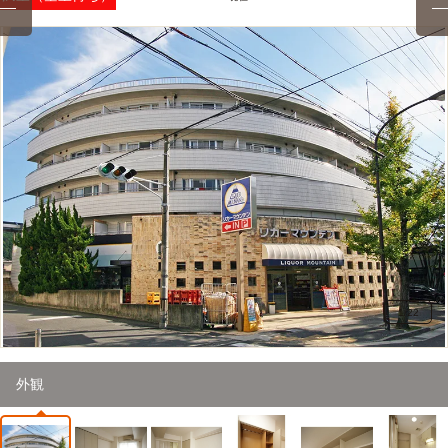
1
/
22
外観