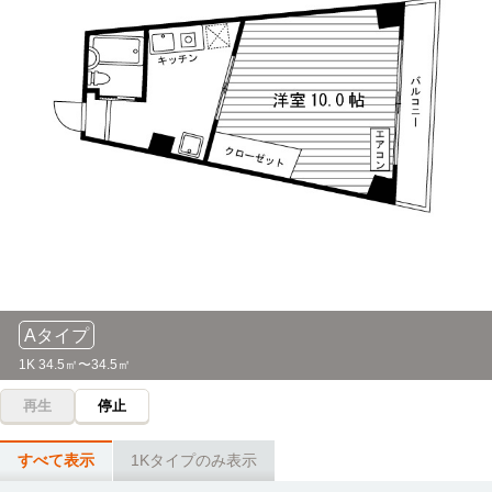
「修学院」駅→（叡山電鉄鞍馬線10分）→「京都精華大学
前」駅
立命館大学(衣笠キャンパス)
バス
43分
(徒歩1分)→「一乗寺清水町」→(市営バス28分)→「船岡山」
→(市営バス9分)→「立命館大学前」
京都女子大学
バス
55分
(徒歩1分)→「一乗寺清水町」→(市営バス8分)→「高野［京
都］」→(徒歩2分)→「高野」→(市営バス29分)→「東山七
条」→(徒歩9分)
Aタイプ
龍谷大学(京都深草キャンパス)
バス＋電車
51分
1K 34.5㎡〜34.5㎡
(徒歩1分)→「一乗寺清水町」→(市営バス13分)→「植物園北
再生
停止
門前」→(烏丸線21分)→「くいな駅」→(徒歩10分)
成安造形大学
バス＋電車
すべて表示
1Kタイプのみ表示
68分