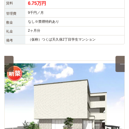
6.75万円
賃料
9千円／月
管理費
なし※禁煙特約あり
敷金
2ヶ月分
礼金
（仮称）つくば天久保2丁目学生マンション
備考