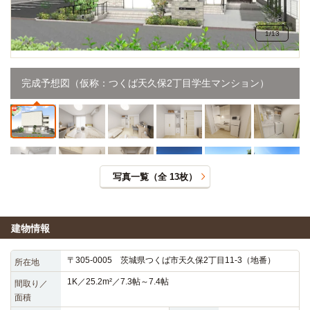
1
/
13
完成予想図（仮称：つくば天久保2丁目学生マンション）
写真一覧（全
13
枚）
建物情報
〒305-0005 茨城県つくば市天久保2丁目11-3（地番）
所在地
1K／25.2m²／7.3帖～7.4帖
間取り／
面積