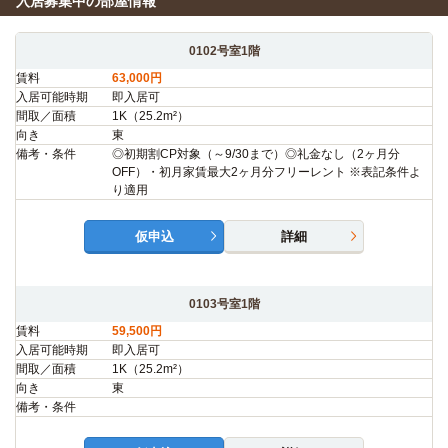
入居募集中の部屋情報
0102号室1階
賃料
63,000円
入居可能時期
即入居可
間取／面積
1K（25.2m²）
向き
東
備考・条件
◎初期割CP対象（～9/30まで）◎礼金なし（2ヶ月分
OFF）・初月家賃最大2ヶ月分フリーレント ※表記条件よ
り適用
仮申込
詳細
0103号室1階
賃料
59,500円
入居可能時期
即入居可
間取／面積
1K（25.2m²）
向き
東
備考・条件