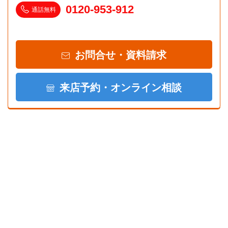
0120-953-912
通話無料
0301号室3階
賃料
68,000円
入居可能時期
即入居可
お問合せ・資料請求
間取／面積
1K（25.2m²）
向き
東
備考・条件
来店予約・オンライン相談
仮申込
詳細
0302号室3階
賃料
67,500円
入居可能時期
即入居可
間取／面積
1K（25.2m²）
向き
東
備考・条件
仮申込
詳細