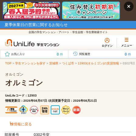
夏季休業日の営業に関するお知らせ
全国の学生マンション・アパート・学生会館・学生寮検索サイト
メニュー
ログイン
0
0
件
件
お気に入り
閲覧履歴
TOP
>
学生マンションを探す
>
茨城県
>
つくば市
>
12903(オルミゴン)の賃貸情報
>
0302号
オルミゴン
オルミゴン
UniLifeコード：12903
情報更新日：2026年08月07日 /次回更新予定日：2026年08月21日
棟情報に戻る
部屋番号
0302号室