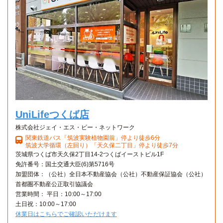
0202号室2階
賃料
66,500円
入居可能時期
即入居可
間取／面積
1K（25.2m²）
向き
東
備考・条件
仮申込
詳細
UniLifeつくば店
株式会社ジェイ・エス・ビー・ネットワーク
0204号室2階
関東鉄道バス「筑波実験植物園前」停より徒歩6分
筑波大学循環（左回り）「天久保二丁目」停より徒歩7分
賃料
66,500円
茨城県つくば市天久保2丁目14-2つくばイーストビル1F
入居可能時期
即入居可
免許番号：国土交通大臣(6)第5716号
間取／面積
1K（25.2m²）
加盟団体：（公社）全日本不動産協会（公社）不動産保証協会（公社）
向き
東
首都圏不動産公正取引協議会
備考・条件
営業時間： 平日：10:00～17:00
土日祝：10:00～17:00
仮申込
詳細
休業日はこちらでご確認いただけます