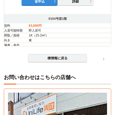
仮申込
詳細
0104号室1階
賃料
63,000円
入居可能時期
即入居可
間取／面積
1K（25.2m²）
向き
東
備考・条件
仮申込
詳細
棟情報に戻る
0105号室1階
お問い合わせはこちらの店舗へ
賃料
63,000円
入居可能時期
即入居可
間取／面積
1K（25.2m²）
向き
東
備考・条件
仮申込
詳細