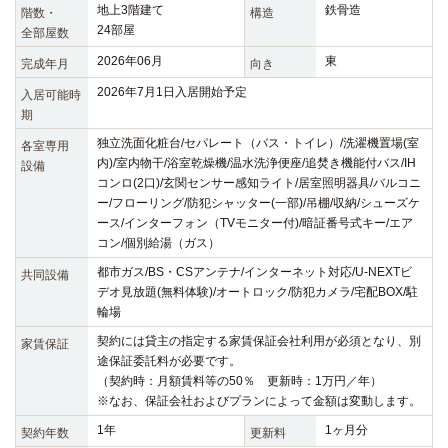
地上3階建て
鉄骨造
階数・
構造
24部屋
全部屋数
2026年06月
東
完成年月
向き
2026年7月1日入居開始予定
入居可能時
期
独立洗面化粧台/セパレート（バス・トイレ）/洗濯機置場(室
各室専用
内)/室内物干/浴室乾燥機/温水洗浄便座/追焚き機能付バス/IH
設備
コンロ(2口)/玄関センサー感知ライト/居室照明器具/バルコニ
ー/フローリング/防犯シャッター(一部)/吊棚/収納/シューズケ
ース/インターフォン（TVモニター付)/暗証番号式キー/エア
コン/個別給湯（ガス）
都市ガス/BS・CSアンテナ/インターネット対応/U-NEXTビ
共同設備
デオ見放題(無料体験)/オートロック/防犯カメラ/宅配BOX/駐
輪場
契約には貸主の指定する家賃保証会社利用が必須となり、別
家賃保証
途保証委託料が必要です。
（契約時：月額賃料等の50％ 更新時：1万円／年）
※なお、保証会社およびプランによって金額は変動します。
1年
1ヶ月分
契約年数
更新料