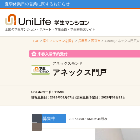
夏季休業日の営業に関するお知らせ
TOP
>
学生マンションを探す
>
兵庫県
>
西宮市
>
11598(アネックス門戸
来春入居予約受付
アネックスモンド
アネックス門戸
UniLifeコード：11598
情報更新日：2026年08月07日 /次回更新予定日：2026年08月21日
募集中
2026/08/07 AM 06:40現在