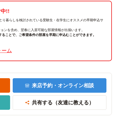
!!
ひとり暮らしを検討されている受験生・在学生にオススメの早期申込サ
ションを含め、翌春に入居可能な部屋情報が出揃います。
することで、ご希望条件の部屋を早期に申込むことができます。
。
学生会館 Credo maison 西宮上ケ原【食事付き
ォーム
5.95万円
～6.95万円
兵庫県西宮市上ケ原四番町1-16
阪急バス「上ケ原四番町」停 徒歩3分
阪急今津線「門戸厄神」駅 自転車7分(約1.7km)
来店予約・
オンライン相談
共有する
（友達に教える）