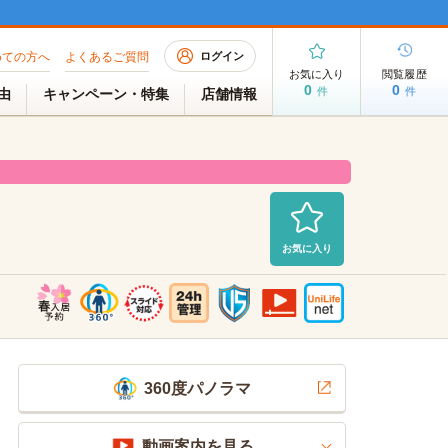
めての方へ
よくあるご質問
ログイン
お気に入り
閲覧履歴
0
0
件
件
理由
キャンペーン・特集
店舗情報
お気に入り
募集中
2026/08/07 AM 06:40現在
360度パノラマ
動画案内を見る