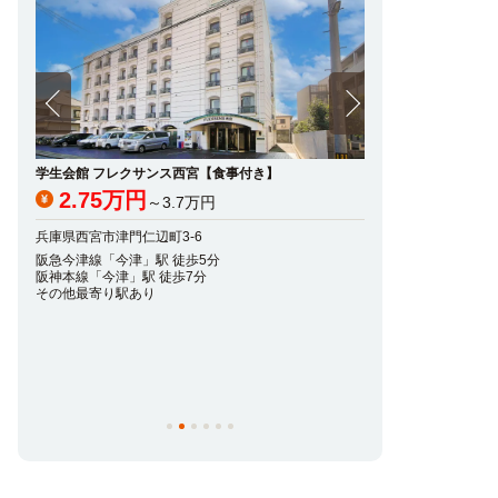
学生会館 フレクサンス西宮【食事付き】
】
アブレスト西宮
2.75万円
～3.7万円
5.85万円
～7
兵庫県西宮市津門仁辺町3-6
兵庫県西宮市染殿町10-
阪急今津線「今津」駅 徒歩5分
阪神本線「今津」駅 徒歩7分
阪急今津線「今津」駅
その他最寄り駅あり
阪神本線「今津」駅 
その他最寄り駅あり