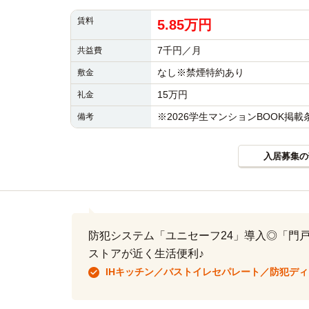
賃料
5.85万円
7千円／月
共益費
なし※禁煙特約あり
敷金
15万円
礼金
※2026学生マンションBOOK掲
備考
入居募集の
防犯システム「ユニセーフ24」導入◎「門
ストアが近く生活便利♪
IHキッチン／バストイレセパレート／防犯デ