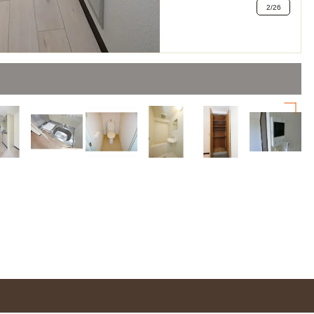
2
/
26