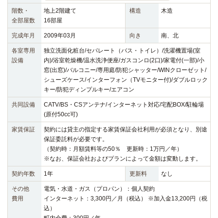
階数・
地上2階建て
構造
木造
全部屋数
16部屋
完成年月
2009年03月
向き
南、北
各室専用
独立洗面化粧台/セパレート（バス・トイレ）/洗濯機置場(室
設備
内)/浴室乾燥機/温水洗浄便座/ガスコンロ(2口)/家電付(一部)/小
窓(出窓)/バルコニー/専用庭/防犯シャッター/WINクローゼット/
シューズケース/インターフォン（TVモニター付)/ダブルロック
キー/防犯ディンプルキー/エアコン
共同設備
CATV/BS・CSアンテナ/インターネット対応/宅配BOX/駐輪場
(原付50cc可)
家賃保証
契約には貸主の指定する家賃保証会社利用が必須となり、別途
保証委託料が必要です。
（契約時：月額賃料等の50％ 更新時：1万円／年）
※なお、保証会社およびプランによって金額は変動します。
契約年数
1年
更新料
なし
その他
電気・水道・ガス（プロパン）：個人契約
費用
インターネット：3,300円／月（税込） ※加入金13,200円（税
込）