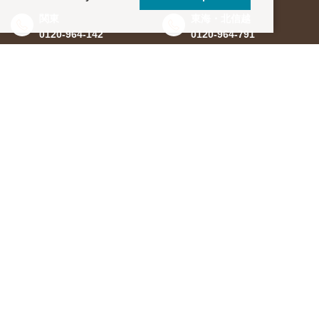
関東
東海・北信越
0120-964-142
0120-964-791
京都・滋賀
大阪・兵庫
0120-952-924
0120-351-830
中国・四国
九州・沖縄
0120-923-715
0120-912-781