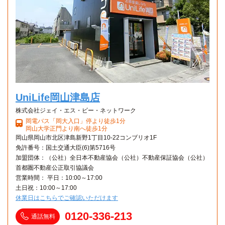
UniLife岡山津島店
株式会社ジェイ・エス・ビー・ネットワーク
岡電バス「岡大入口」停より徒歩1分
岡山大学正門より南へ徒歩1分
岡山県岡山市北区津島新野1丁目10-22コンブリオ1F
免許番号：国土交通大臣(6)第5716号
加盟団体：（公社）全日本不動産協会（公社）不動産保証協会（公社）
首都圏不動産公正取引協議会
営業時間： 平日：10:00～17:00
土日祝：10:00～17:00
休業日はこちらでご確認いただけます
0120-336-213
通話無料