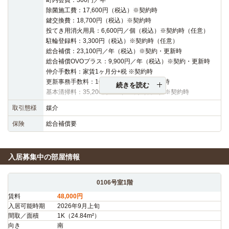
町内会費：300円／年
除菌施工費：17,600円（税込）※契約時
鍵交換費：18,700円（税込）※契約時
投てき用消火用具：6,600円／個（税込）※契約時（任意）
駐輪登録料：3,300円（税込）※契約時（任意）
総合補償：23,100円／年（税込）※契約・更新時
総合補償OVOプラス：9,900円／年（税込）※契約・更新時
仲介手数料：家賃1ヶ月分+税 ※契約時
更新事務手数料：16,500円（税込）※更新時
続きを読む
基本清掃料：35,200円～38,500円（税込）※契約時
取引態様
媒介
保険
総合補償要
入居募集中の部屋情報
0106号室1階
賃料
48,000円
入居可能時期
2026年9月上旬
間取／面積
1K（24.84m²）
向き
南