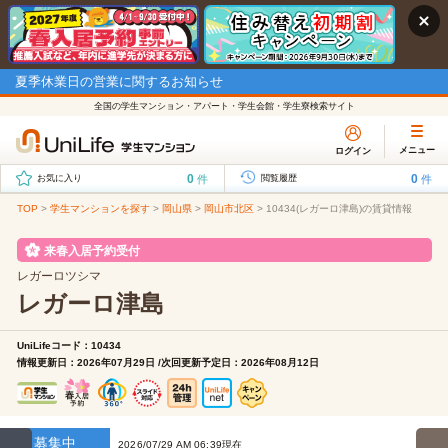
夏季休業日の営業に関するお知らせ
全国の学生マンション・アパート・学生会館・学生寮検索サイト
メニュー
ログイン
0
0
件
件
お気に入り
閲覧履歴
TOP
>
学生マンションを探す
>
岡山県
>
岡山市北区
>
10434(レガーロ津島)の賃貸情報
来春入居予約受付
レガーロツシマ
レガーロ津島
UniLifeコード：10434
情報更新日：2026年07月29日 /次回更新予定日：2026年08月12日
募集中
2026/07/29 AM 06:39現在