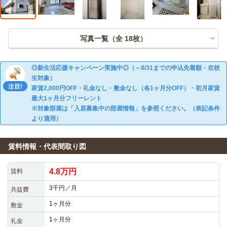
写真一覧（全
18
枚）
◎新生活応援キャンペーン実施中◎（～8/31までの申込先着順・在校
生対象）
家賃2,000円OFF・礼金なし・敷金なし（各1ヶ月分OFF）・初月家賃
最大1ヶ月分フリーレント
※対象部屋は「入居募集中の部屋情報」を参照ください。（表記条件
より適用）
賃料情報・代表間取り図
4.8万円
賃料
3千円／月
共益費
1ヶ月分
敷金
1ヶ月分
礼金