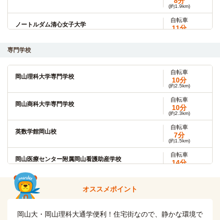
8分
(約1.9km)
自転車
ノートルダム清心女子大学
11分
(約2.7km)
専門学校
岡山大学(大学院（津島キャンパス）)
徒歩
9分
自転車
自転車
岡山理科大学専門学校
岡山理科大学(大学院)
10分
8分
(約2.5km)
(約1.3km)
自転車
自転車
岡山商科大学専門学校
岡山商科大学(大学院)
10分
8分
(約2.3km)
(約1.5km)
自転車
英数学館岡山校
岡山大学(大学院（鹿田キャンパス）)
7分
原付
(約1.5km)
12分
自転車
岡山医療センター附属岡山看護助産学校
岡山大学(鹿田キャンパス)
14分
原付
(約3.4km)
12分
明誠学院高等学校
その他
オススメポイント
12分
岡山大・岡山理科大通学便利！住宅街なので、静かな環境で