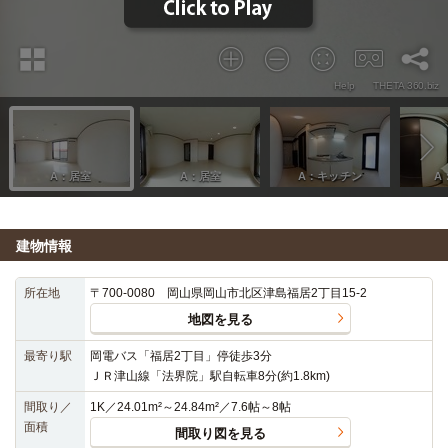
建物情報
所在地
〒700-0080 岡山県岡山市北区津島福居2丁目15-2
地図を見る
最寄り駅
岡電バス「福居2丁目」停徒歩3分
ＪＲ津山線「法界院」駅自転車8分(約1.8km)
間取り／
1K／24.01m²～24.84m²／7.6帖～8帖
面積
間取り図を見る