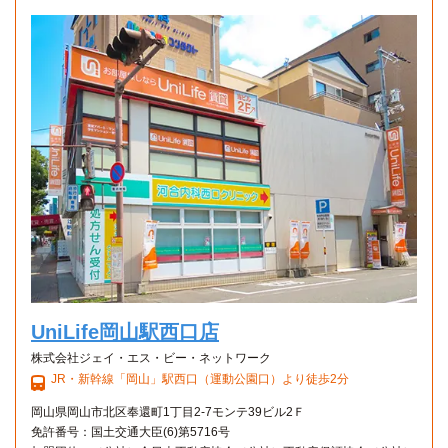
UniLife岡山駅西口店
株式会社ジェイ・エス・ビー・ネットワーク
JR・新幹線「岡山」駅西口（運動公園口）より徒歩2分
岡山県岡山市北区奉還町1丁目2-7モンテ39ビル2Ｆ
免許番号：国土交通大臣(6)第5716号