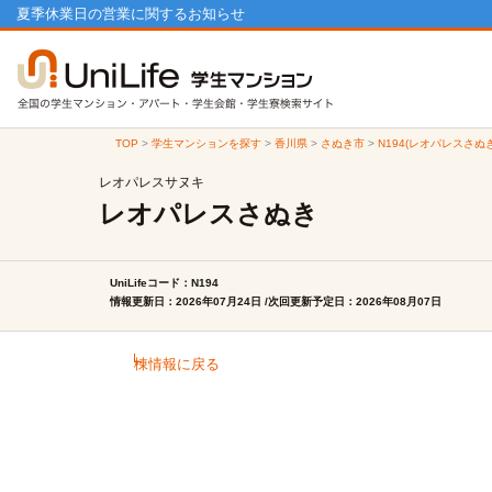
夏季休業日の営業に関するお知らせ
TOP
>
学生マンションを探す
>
香川県
>
さぬき市
>
N194(レオパレスさぬ
レオパレスサヌキ
レオパレスさぬき
UniLifeコード：N194
情報更新日：2026年07月24日 /次回更新予定日：2026年08月07日
棟情報に戻る