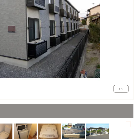
1
/
9