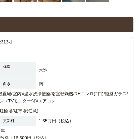
13-1
構造
木造
南
向き
場(室内)/温水洗浄便座/浴室乾燥機/RHコンロ(2口)/複層ガラス/
ン（TVモニター付)/エアコン
駐輪場/駐車場(任意)
1.65万円（税込）
更新料
2年
手数料：16,500円（税込）