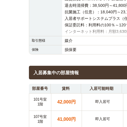
退去時清掃費：38,500円～41,80
抗菌施工（任意）：18,040円～23
入居者サポートシステムプラス（任意
保証委託料：利用料の100％～120
インターネット利用料：月額3,63
媒介
取引態様
損保要
保険
入居募集中の部屋情報
部屋番号
賃料
入居可能時期
101号室
42,000円
即入居可
1階
107号室
41,000円
即入居可
1階