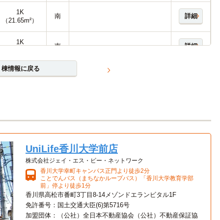
1K
南
詳細
（21.65m²）
1K
南
詳細
（26.08m²）
棟情報に戻る
1K
南
詳細
（26.08m²）
1K
南
詳細
（26.08m²）
1K
南
詳細
（26.08m²）
UniLife香川大学前店
株式会社ジェイ・エス・ビー・ネットワーク
香川大学幸町キャンパス正門より徒歩2分
ことでんバス（まちなかループバス）「香川大学教育学部
前」停より徒歩1分
香川県高松市番町3丁目8-14メゾンドエランビタル1F
免許番号：国土交通大臣(6)第5716号
加盟団体：（公社）全日本不動産協会（公社）不動産保証協