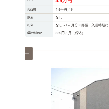
4.4万円
4.5千円／月
共益費
なし
敷金
なし～1ヶ月分※部屋・入居時期に
礼金
550円／月（税込）
環境維持費