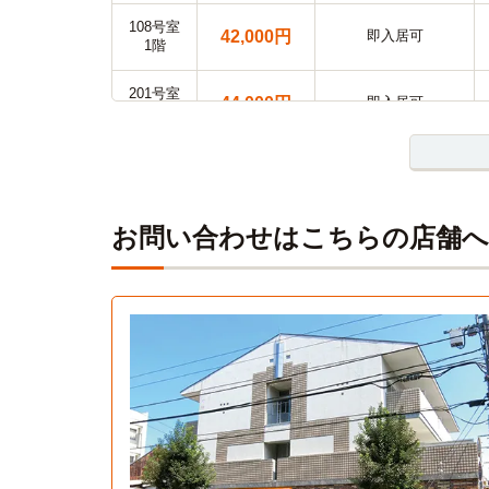
108号室
42,000円
即入居可
1階
201号室
44,000円
即入居可
2階
202号室
43,000円
即入居可
2階
203号室
お問い合わせはこちらの店舗へ
43,000円
即入居可
2階
206号室
43,000円
即入居可
2階