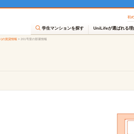
初
学生マンションを探す
UniLifeが選ばれる
き)の賃貸情報
>
201号室の部屋情報