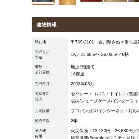
建物情報
〒769-2101 香川県さぬき市志度23
所在地
間取り／
1K／21.65m²～26.08m²／6帖
面積
地上2階建て
階数・
全部屋数
16部屋
2008年03月
完成年月
セパレート（バス・トイレ）/洗濯機置
各室専用
設備
収納/シューズケース/インターフォ
プロパンガス/インターネット対応/
共同設備
2年
契約年数
火災保険：13,130円～26,680円／
その他
費用
鍵交換費/Smartlockシステム登録