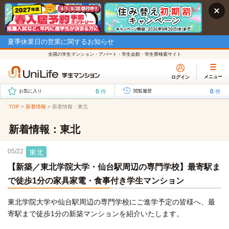
夏季休業日の営業に関するお知らせ
全国の学生マンション・アパート・学生会館・学生寮検索サイト
メニュー
ログイン
0
0
件
件
お気に入り
閲覧履歴
TOP
>
新着情報
>
新着情報：東北
新着情報：東北
05/22
東北
【新築／東北学院大学・仙台駅周辺の専門学校】最寄駅ま
で徒歩1分の家具家電・食事付き学生マンション
東北学院大学や仙台駅周辺の専門学校にご進学予定の皆様へ、最
寄駅まで徒歩1分の新築マンションを紹介いたします。