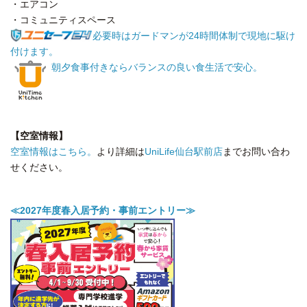
・エアコン
・コミュニティスペース
必要時はガードマンが24時間体制で現地に駆け
付けます。
朝夕食事付きならバランスの良い食生活で安心。
【空室情報】
空室情報はこちら。
より詳細は
UniLife仙台駅前店
までお問い合わ
せください。
≪2027年度春入居予約・事前エントリー≫