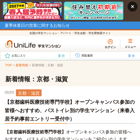
夏季休業日の営業に関するお知らせ
全国の学生マンション・アパート・学生会館・学生寮検索サイト
メニュー
ログイン
0
0
件
件
お気に入り
閲覧履歴
TOP
>
新着情報
>
新着情報：京都・滋賀
新着情報：京都・滋賀
06/05
京都・滋賀
【京都歯科医療技術専門学校】オープンキャンパス参加の
皆様へおすすめ、バストイレ別の学生マンション（来春入
居予約事前エントリー受付中）
【京都歯科医療技術専門学校】
オープンキャンパス参加の皆様へ
おすすめ、バストイレ別の学生マンションをご紹介いたします。