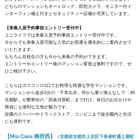
どちらのマンションもオートロック、防犯カメラ、モニター付イ
ンターフォン備え付きとセキュリティー設備が充実しています。
【来春入居予約事前エントリー受付中】
ユニライフでは来春入居予約事前エントリー受付中です。
今からでも来春入居可能な人気のお部屋を優先的にご案内させて
いただきます。
もちろん在校生の方も今から来春の予約ができます。
エントリーやエントリー後のマンション変更は無料ですので、ぜ
ひご検討下さい。
こちらはガスコンロ2口でお料理も快適な学生マンションです。
マンションから徒歩2分の「千本出水」停から乗り換えなしで「JR
京都駅」や繫華街の「四条河原町」まで行け、休日のお出かけや
帰省にも便利な立地が魅力です。
近隣のスーパーやドラックストア、コンビニまで徒歩圏内と生活
にも便利です。
【Mia Casa 御所西】
（京都府京都市上京区下長者町通土屋町