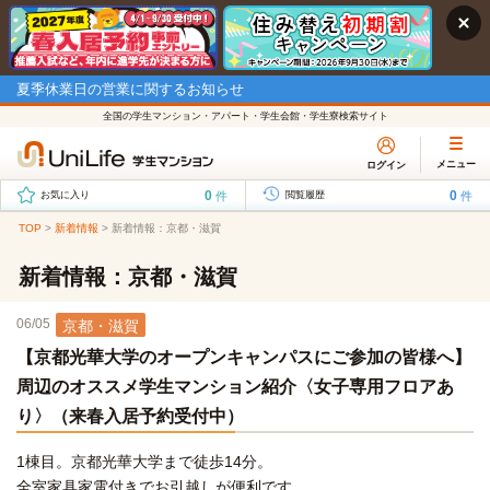
夏季休業日の営業に関するお知らせ
全国の学生マンション・アパート・学生会館・学生寮検索サイト
メニュー
ログイン
0
0
件
件
お気に入り
閲覧履歴
TOP
>
新着情報
>
新着情報：京都・滋賀
新着情報：京都・滋賀
06/05
京都・滋賀
【京都光華大学のオープンキャンパスにご参加の皆様へ】
周辺のオススメ学生マンション紹介〈女子専用フロアあ
り〉（来春入居予約受付中）
1棟目。京都光華大学まで徒歩14分。
全室家具家電付きでお引越しが便利です。