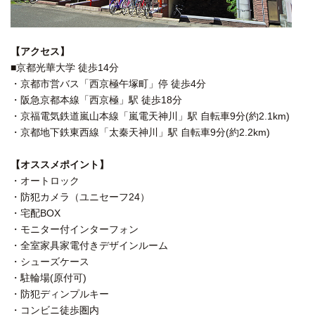
【アクセス】
■京都光華大学 徒歩14分
・京都市営バス「西京極午塚町」停 徒歩4分
・阪急京都本線「西京極」駅 徒歩18分
・京福電気鉄道嵐山本線「嵐電天神川」駅 自転車9分(約2.1km)
・京都地下鉄東西線「太秦天神川」駅 自転車9分(約2.2km)
【オススメポイント】
・オートロック
・防犯カメラ（ユニセーフ24）
・宅配BOX
・モニター付インターフォン
・全室家具家電付きデザインルーム
・シューズケース
・駐輪場(原付可)
・防犯ディンプルキー
・コンビニ徒歩圏内