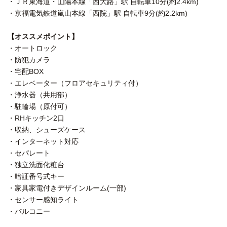
・ＪＲ東海道・山陽本線「西大路」駅 自転車10分(約2.4km)
・京福電気鉄道嵐山本線「西院」駅 自転車9分(約2.2km)
【オススメポイント】
・オートロック
・防犯カメラ
・宅配BOX
・エレベーター（フロアセキュリティ付）
・浄水器（共用部）
・駐輪場（原付可）
・RHキッチン2口
・収納、シューズケース
・インターネット対応
・セパレート
・独立洗面化粧台
・暗証番号式キー
・家具家電付きデザインルーム(一部)
・センサー感知ライト
・バルコニー