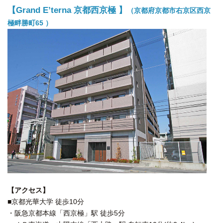
【Grand E’terna 京都西京極 】
（京都府京都市右京区西京
極畔勝町65 ）
【アクセス】
■京都光華大学 徒歩10分
・阪急京都本線「西京極」駅 徒歩5分